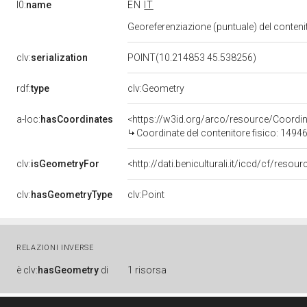
l0:
name
EN
IT
Georeferenziazione (puntuale) del conten
clv:
serialization
POINT(10.214853 45.538256)
rdf:
type
clv:Geometry
a-loc:
hasCoordinates
<https://w3id.org/arco/resource/Coord
Coordinate del contenitore fisico: 149
clv:
isGeometryFor
<http://dati.beniculturali.it/iccd/cf/reso
clv:
hasGeometryType
clv:Point
RELAZIONI INVERSE
è
clv:
hasGeometry
di
1 risorsa