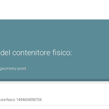
el contenitore fisico:
geometry-point
itore fisico: 1494604090704