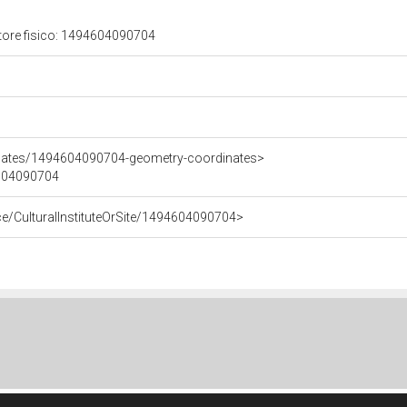
itore fisico: 1494604090704
inates/1494604090704-geometry-coordinates>
4604090704
urce/CulturalInstituteOrSite/1494604090704>