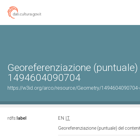
Georeferenziazione (puntuale) d
1494604090704
https://w3id.org/arco/resource/Geometry/1494604090704-
rdfs:
label
EN
IT
Georeferenziazione (puntuale) del conten