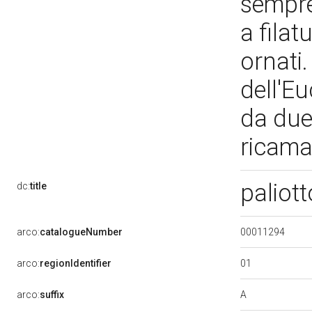
sempre
a filatu
ornati.
dell'Eu
da due 
ricama
paliot
dc:
title
00011294
arco:
catalogueNumber
01
arco:
regionIdentifier
A
arco:
suffix