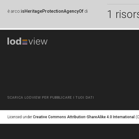
1 risor
è
arco:
isHeritageProtectionAgencyOf
di
SCARICA LODVIEW PER PUBBLICARE I TUOI DATI
Licensed under
Creative Commons Attribution-ShareAlike 4.0 International
(C