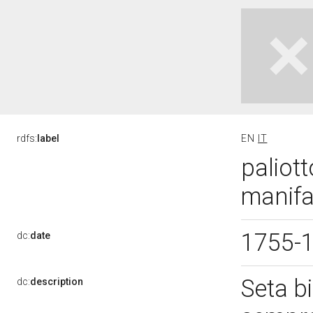
rdfs:
label
EN
IT
paliott
manifa
1755-
dc:
date
Seta b
dc:
description