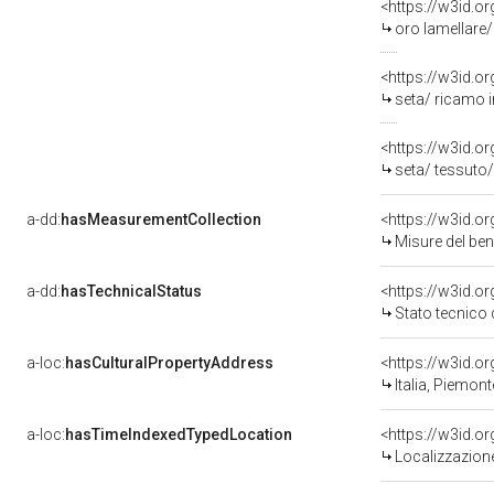
<https://w3id.o
oro lamellare/
<https://w3id.o
seta/ ricamo i
<https://w3id.o
seta/ tessuto
a-dd:
hasMeasurementCollection
<https://w3id.
Misure del be
a-dd:
hasTechnicalStatus
<https://w3id.o
Stato tecnico
a-loc:
hasCulturalPropertyAddress
<https://w3id.
Italia, Piemon
a-loc:
hasTimeIndexedTypedLocation
<https://w3id.
Localizzazione