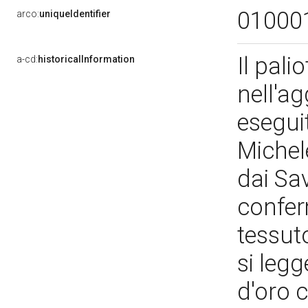
01000
arco:
uniqueIdentifier
Il pali
a-cd:
historicalInformation
nell'ag
esegui
Michel
dai Sa
confer
tessuto
si leg
d'oro c