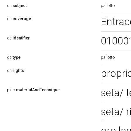
paliotto
dc:
subject
Entrac
dc:
coverage
01000
dc:
identifier
paliotto
dc:
type
proprie
dc:
rights
seta/ 
pico:
materialAndTechnique
seta/ 
oro la