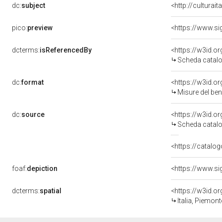
dc:
subject
<http://culturai
pico:
preview
<https://www.si
dcterms:
isReferencedBy
<https://w3id.
Scheda catalo
dc:
format
<https://w3id.
Misure del be
dc:
source
<https://w3id.
Scheda catalo
<https://catalog
foaf:
depiction
<https://www.si
dcterms:
spatial
<https://w3id.
Italia, Piemon