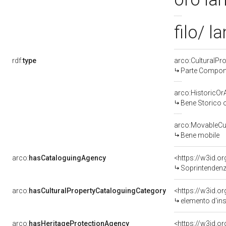
filo/ l
rdf:
type
arco:CulturalP
Parte Compone
arco:HistoricOrA
Bene Storico o
arco:MovableCul
Bene mobile
arco:
hasCataloguingAgency
<https://w3id.
Soprintendenza
arco:
hasCulturalPropertyCataloguingCategory
<https://w3id.o
elemento d'in
arco:
hasHeritageProtectionAgency
<https://w3id.