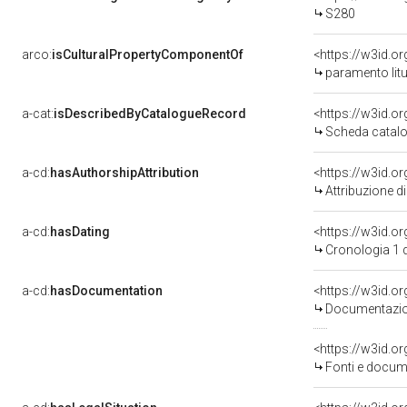
S280
arco:
isCulturalPropertyComponentOf
<https://w3id.o
paramento litu
a-cat:
isDescribedByCatalogueRecord
<https://w3id.
Scheda catalo
a-cd:
hasAuthorshipAttribution
Attribuzione d
a-cd:
hasDating
<https://w3id.
Cronologia 1 
a-cd:
hasDocumentation
Documentazion
<https://w3id.
Fonti e docum