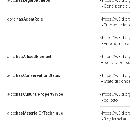
a-cd:
hasLegalSituation
Condizione giu
core:
hasAgentRole
<https://w3id.
Ente schedatore d
<https://w3id.o
Ente competente per tu
a-dd:
hasAffixedElement
<https://w3id.o
Iscrizione 1 s
a-dd:
hasConservationStatus
<https://w3id.o
Stato di cons
a-dd:
hasCulturalPropertyType
<https://w3id.
paliotto
a-dd:
hasMaterialOrTechnique
<https://w3id.or
filo/ lamellatu