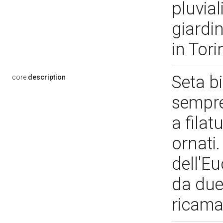
pluvial
giardi
in Tor
Seta b
core:
description
sempre
a filatu
ornati.
dell'Eu
da due 
ricama