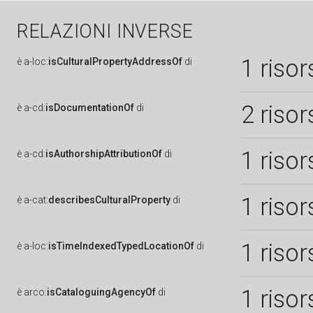
RELAZIONI INVERSE
1 risor
è
a-loc:
isCulturalPropertyAddressOf
di
2 risor
è
a-cd:
isDocumentationOf
di
1 risor
è
a-cd:
isAuthorshipAttributionOf
di
1 risor
è
a-cat:
describesCulturalProperty
di
1 risor
è
a-loc:
isTimeIndexedTypedLocationOf
di
1 risor
è
arco:
isCataloguingAgencyOf
di