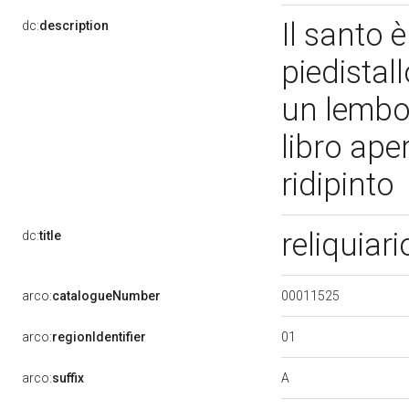
Il santo 
dc:
description
piedistal
un lembo 
libro ape
ridipinto
reliquiar
dc:
title
00011525
arco:
catalogueNumber
01
arco:
regionIdentifier
A
arco:
suffix