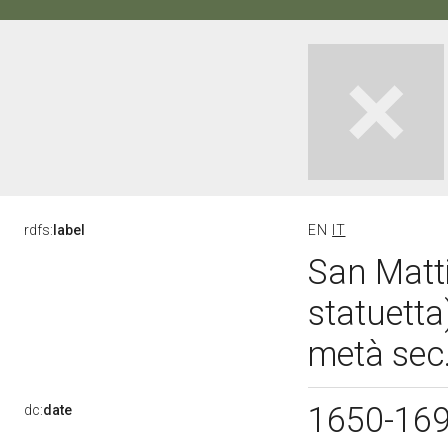
rdfs:
label
EN
IT
San Matti
statuetta
metà sec.
1650-16
dc:
date