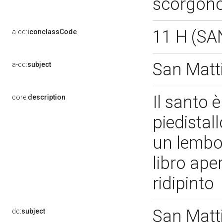
scorgono 
11 H (S
a-cd:
iconclassCode
San Matt
a-cd:
subject
Il santo 
core:
description
piedistal
un lembo 
libro ape
ridipinto
San Matt
dc:
subject