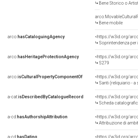
Bene Storico o Artis
arco:MovableCultural
Bene mobile
arco:
hasCataloguingAgency
<https://w3id.org/a
Soprintendenza per i
arco:
hasHeritageProtectionAgency
<https://w3id.org/a
S279
arco:
isCulturalPropertyComponentOf
<https://w3id.org/ar
Santi (reliquiario - 
a-cat:
isDescribedByCatalogueRecord
<https://w3id.org/a
Scheda catalografi
a-cd:
hasAuthorshipAttribution
Attribuzione di amb
a-cd:
hasDating
<https://w3id.org/ar