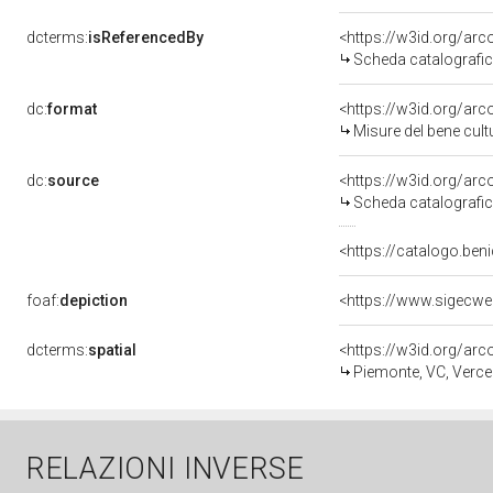
dcterms:
isReferencedBy
<https://w3id.org/a
Scheda catalografi
dc:
format
<https://w3id.org/ar
Misure del bene cul
dc:
source
<https://w3id.org/a
Scheda catalografi
<https://catalogo.beni
foaf:
depiction
<https://www.sigecwe
dcterms:
spatial
<https://w3id.org/a
Piemonte, VC, Vercel
RELAZIONI INVERSE