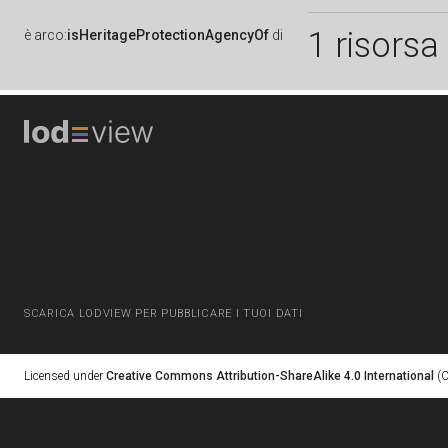
1 risorsa
è
arco:
isHeritageProtectionAgencyOf
di
SCARICA LODVIEW PER PUBBLICARE I TUOI DATI
Licensed under
Creative Commons Attribution-ShareAlike 4.0 International
(C