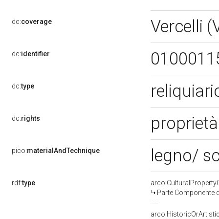
Vercelli 
dc:
coverage
0100011
dc:
identifier
reliquiar
dc:
type
proprietà
dc:
rights
legno/ sc
pico:
materialAndTechnique
rdf:
type
arco:CulturalPropert
Parte Componente di
arco:HistoricOrArtisti