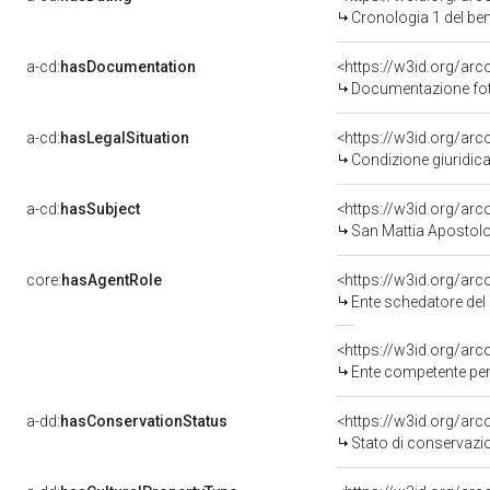
Cronologia 1 del b
a-cd:
hasDocumentation
Documentazione foto
a-cd:
hasLegalSituation
Condizione giuridica
a-cd:
hasSubject
<https://w3id.org/a
San Mattia Apostol
core:
hasAgentRole
<https://w3id.org/ar
Ente schedatore del bene
<https://w3id.org/ar
Ente competente per tutela del ben
a-dd:
hasConservationStatus
<https://w3id.org/ar
Stato di conservazi