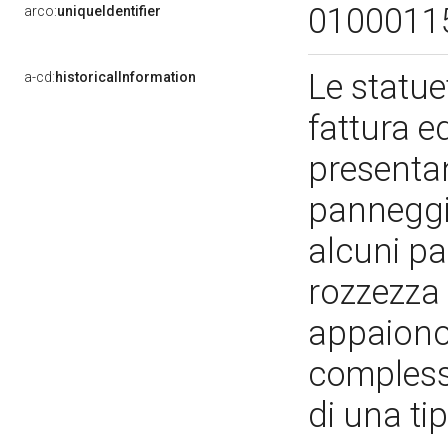
0100011
arco:
uniqueIdentifier
Le statue
a-cd:
historicalInformation
fattura ed
presenta
panneggi 
alcuni pa
rozzezza 
appaiono a
compless
di una tip