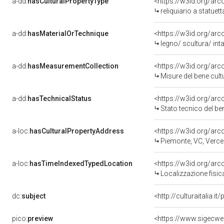
a-dd:
hasCulturalPropertyType
<https://w3id.org/ar
reliquiario a statuett
a-dd:
hasMaterialOrTechnique
<https://w3id.org/arco
legno/ scultura/ inta
a-dd:
hasMeasurementCollection
<https://w3id.org/ar
Misure del bene cul
a-dd:
hasTechnicalStatus
<https://w3id.org/ar
Stato tecnico del b
a-loc:
hasCulturalPropertyAddress
<https://w3id.org/a
Piemonte, VC, Vercel
a-loc:
hasTimeIndexedTypedLocation
<https://w3id.org/ar
Localizzazione fisi
dc:
subject
<http://culturaitalia.
pico:
preview
<https://www.sigecwe