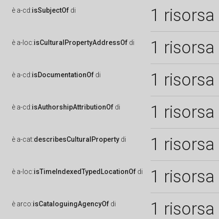
1 risorsa
è
a-cd:
isSubjectOf
di
1 risorsa
è
a-loc:
isCulturalPropertyAddressOf
di
1 risorsa
è
a-cd:
isDocumentationOf
di
1 risorsa
è
a-cd:
isAuthorshipAttributionOf
di
1 risorsa
è
a-cat:
describesCulturalProperty
di
1 risorsa
è
a-loc:
isTimeIndexedTypedLocationOf
di
1 risorsa
è
arco:
isCataloguingAgencyOf
di