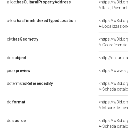
a-loc:
hasCulturalPropertyAddress
<https://w3id.
Italia, Piemon
a-loc:
hasTimeIndexedTypedLocation
<https://w3id.
Localizzazione
clv:
hasGeometry
<https://w3id.
Georeferenzia
dc:
subject
<http://culturai
pico:
preview
<https://www.si
dcterms:
isReferencedBy
<https://w3id.
Scheda catalo
dc:
format
<https://w3id.
Misure del be
dc:
source
<https://w3id.
Scheda catalo