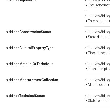
core:
hasAgentRole
<https://w3id.
Ente schedatore d
<https://w3id.o
Ente competente per tutel
a-dd:
hasConservationStatus
<https://w3id.o
Stato di cons
a-dd:
hasCulturalPropertyType
<https://w3id.
Tipo del bene:
a-dd:
hasMaterialOrTechnique
<https://w3id.o
intonaco/ pitt
a-dd:
hasMeasurementCollection
<https://w3id.
Misure del be
a-dd:
hasTechnicalStatus
<https://w3id.o
Stato tecnico