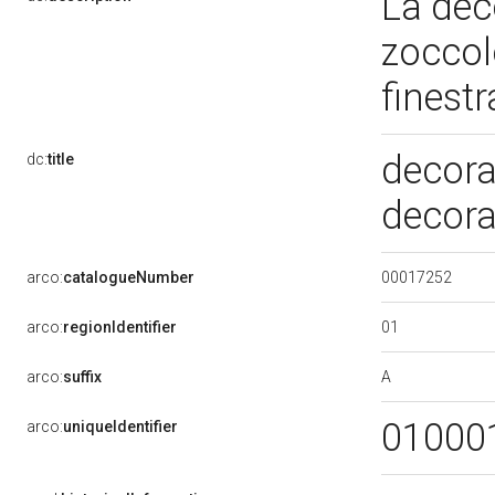
La dec
zoccol
finest
decora
dc:
title
decora
00017252
arco:
catalogueNumber
01
arco:
regionIdentifier
A
arco:
suffix
01000
arco:
uniqueIdentifier