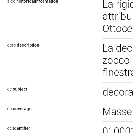
La rig
a-cd:
historicalInformation
attrib
Ottoce
La dec
core:
description
zoccol
finest
decora
dc:
subject
Masser
dc:
coverage
01000
dc:
identifier