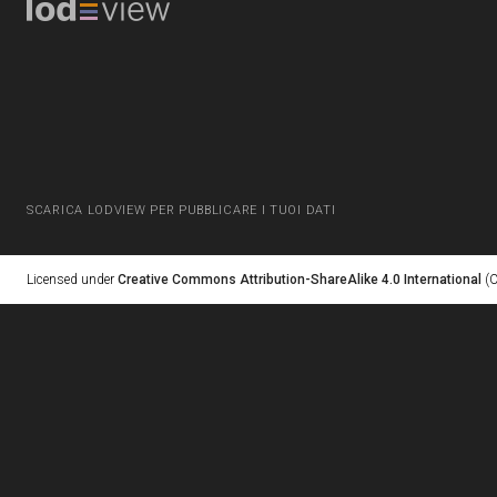
SCARICA LODVIEW PER PUBBLICARE I TUOI DATI
Licensed under
Creative Commons Attribution-ShareAlike 4.0 International
(C