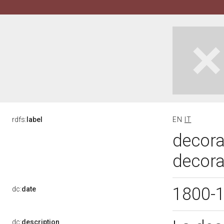
rdfs:
label
EN
IT
decora
decorat
1800-
dc:
date
dc:
description