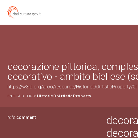
decorazione pittorica, comple
decorativo - ambito biellese (s
https://w3id.org/arco/resource/HistoricOrArtisticProperty
HistoricOrArtisticProperty
ENTITÀ DI TIPO:
decora
rdfs:
comment
decora