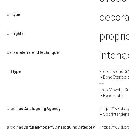
decora
dc:
type
proprie
dc:
rights
intona
pico:
materialAndTechnique
rdf:
type
arco:HistoricOrA
Bene Storico o
arco:MovableCul
Bene mobile
arco:
hasCataloguingAgency
<https://w3id.
Soprintendenza
arco:
hasCulturalPropertyCataloguingCategory
<https://w3id.o