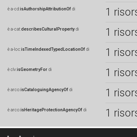
1 risor
è
a-cd:
isAuthorshipAttributionOf
di
1 risor
è
a-cat:
describesCulturalProperty
di
1 risor
è
a-loc:
isTimeIndexedTypedLocationOf
di
1 risor
è
clv:
isGeometryFor
di
1 risor
è
arco:
isCataloguingAgencyOf
di
1 risor
è
arco:
isHeritageProtectionAgencyOf
di