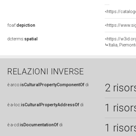
<https://catalog
foaf:
depiction
<https://www.si
dcterms:
spatial
<https://w3id.
Italia, Piemon
RELAZIONI INVERSE
2 risor
è
arco:
isCulturalPropertyComponentOf
di
1 risor
è
a-loc:
isCulturalPropertyAddressOf
di
1 risor
è
a-cd:
isDocumentationOf
di