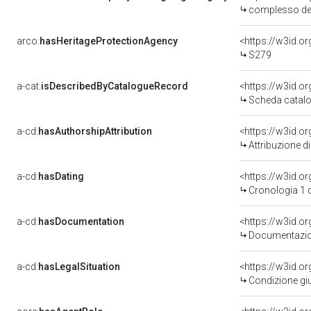
complesso de
arco:
hasHeritageProtectionAgency
<https://w3id.
S279
a-cat:
isDescribedByCatalogueRecord
<https://w3id.
Scheda catalo
a-cd:
hasAuthorshipAttribution
Attribuzione d
a-cd:
hasDating
<https://w3id.
Cronologia 1 
a-cd:
hasDocumentation
Documentazion
a-cd:
hasLegalSituation
Condizione giu