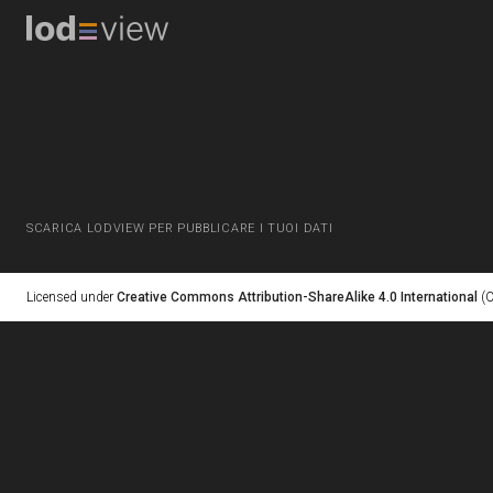
SCARICA LODVIEW PER PUBBLICARE I TUOI DATI
Licensed under
Creative Commons Attribution-ShareAlike 4.0 International
(C