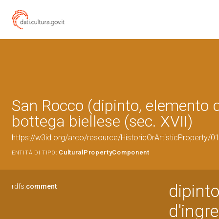
San Rocco (dipinto, elemento d
bottega biellese (sec. XVII)
https://w3id.org/arco/resource/HistoricOrArtisticProperty/
CulturalPropertyComponent
ENTITÀ DI TIPO:
dipint
rdfs:
comment
d'ingr