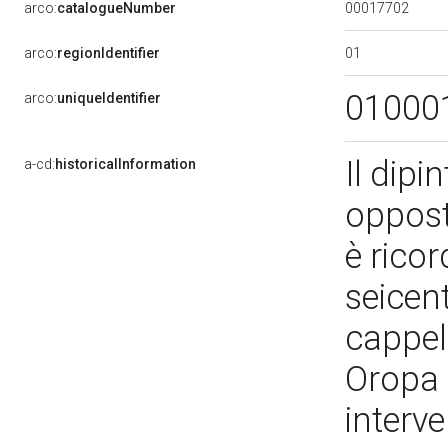
00017702
arco:
catalogueNumber
01
arco:
regionIdentifier
01000
arco:
uniqueIdentifier
Il dipi
a-cd:
historicalInformation
oppost
è ricor
seicent
cappel
Oropa 
interv