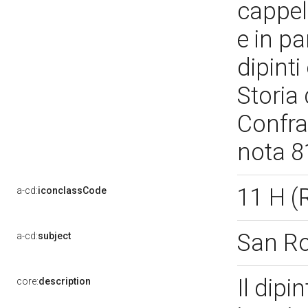
cappell
e in pa
dipinti
Storia 
Confrat
nota 8
11 H 
a-cd:
iconclassCode
San R
a-cd:
subject
Il dipi
core:
description