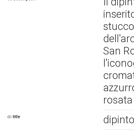
Il dipi
inserit
stucco
dell'ar
San Ro
l'icono
cromat
azzurr
rosat
dipint
dc:
title