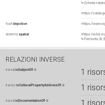
Scheda catalo
<https://catalog
foaf:
depiction
<https://www.si
dcterms:
spatial
<https://w3id.
Piemonte, BI, B
RELAZIONI INVERSE
1 risor
è
a-cd:
isSubjectOf
di
1 risor
è
a-loc:
isCulturalPropertyAddressOf
di
1 risor
è
a-cd:
isDocumentationOf
di