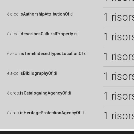
1 risor
è
a-cd:
isAuthorshipAttributionOf
di
1 risor
è
a-cat:
describesCulturalProperty
di
1 risor
è
a-loc:
isTimeIndexedTypedLocationOf
di
1 risor
è
a-cd:
isBibliographyOf
di
1 risor
è
arco:
isCataloguingAgencyOf
di
1 risor
è
arco:
isHeritageProtectionAgencyOf
di