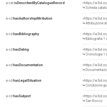
a-cat:
isDescribedByCatalogueRecord
<https://w3id.
Scheda catalo
a-cd:
hasAuthorshipAttribution
Attribuzione d
a-cd:
hasBibliography
<https://w3id.o
Bibliografia 1
a-cd:
hasDating
<https://w3id.o
Cronologia 1 
a-cd:
hasDocumentation
Documentazion
a-cd:
hasLegalSituation
Condizione giu
a-cd:
hasSubject
<https://w3id.
San Rocco