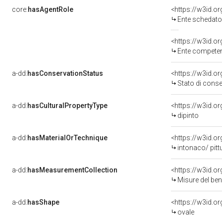
core:
hasAgentRole
<https://w3id.
Ente schedatore d
<https://w3id.o
Ente competente per tutel
a-dd:
hasConservationStatus
<https://w3id.o
Stato di cons
a-dd:
hasCulturalPropertyType
<https://w3id.
dipinto
a-dd:
hasMaterialOrTechnique
intonaco/ pitt
a-dd:
hasMeasurementCollection
<https://w3id.
Misure del be
a-dd:
hasShape
<https://w3id.o
ovale