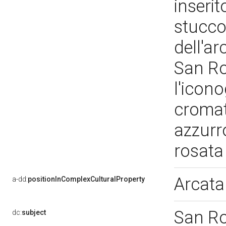
inserit
stucco
dell'ar
San Ro
l'icono
cromat
azzurr
rosat
Arcata
a-dd:
positionInComplexCulturalProperty
San R
dc:
subject