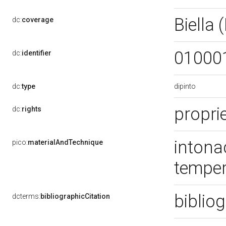
Biella 
dc:
coverage
01000
dc:
identifier
dipinto
dc:
type
proprie
dc:
rights
intonac
pico:
materialAndTechnique
tempe
bibliog
dcterms:
bibliographicCitation