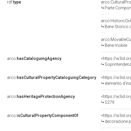
rdf:
type
arco:CulturalP
Parte Compone
arco:HistoricOrA
Bene Storico o
arco:MovableCul
Bene mobile
arco:
hasCataloguingAgency
<https://w3id.
Soprintendenza
arco:
hasCulturalPropertyCataloguingCategory
<https://w3id.o
elemento d'in
arco:
hasHeritageProtectionAgency
<https://w3id.
S279
arco:
isCulturalPropertyComponentOf
<https://w3id.o
decorazione pla