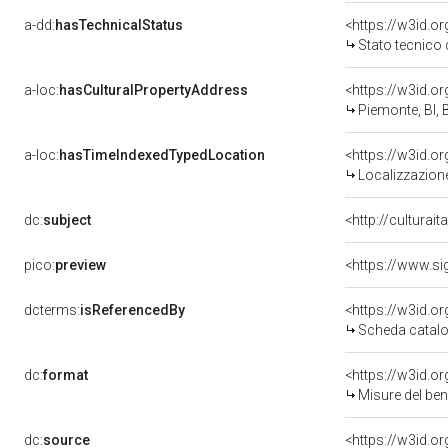
a-dd:
hasTechnicalStatus
<https://w3id.o
Stato tecnico
a-loc:
hasCulturalPropertyAddress
<https://w3id.
Piemonte, BI, B
a-loc:
hasTimeIndexedTypedLocation
<https://w3id.
Localizzazione
dc:
subject
<http://culturai
pico:
preview
<https://www.si
dcterms:
isReferencedBy
<https://w3id.
Scheda catalo
dc:
format
<https://w3id.
Misure del be
dc:
source
<https://w3id.