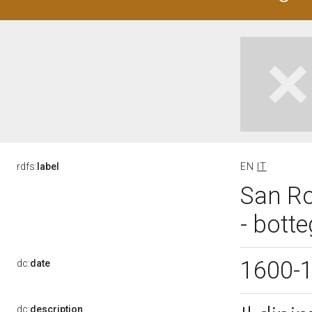
rdfs:
label
EN
IT
San Ro
- botte
1600-
dc:
date
dc:
description