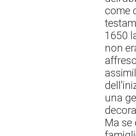
come di
testam
1650 l
non era
affresc
assimi
dell'in
una ge
decoraz
Ma se q
famigl