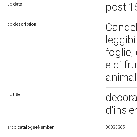
post 1
dc:
date
Candel
dc:
description
leggibi
foglie,
e di fr
animal
decora
dc:
title
d'insi
00033365
arco:
catalogueNumber