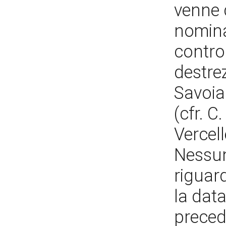
venne 
nomina
control
destrez
Savoia
(cfr. C
Vercelle
Nessun
riguar
la dat
preced