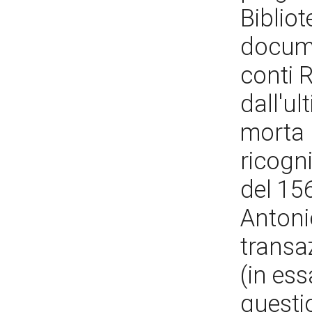
Bibliot
docume
conti R
dall'ul
morta 
ricogni
del 156
Antoni
transaz
(in ess
questi