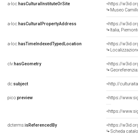
a-loc:
hasCulturalInstituteOrSite
<https://w3id.o
Museo Camill
a-loc:
hasCulturalPropertyAddress
<https://w3id.
Italia, Piemont
a-loc:
hasTimeIndexedTypedLocation
<https://w3id.
Localizzazione
clv:
hasGeometry
<https://w3id.
Georeferenziaz
dc:
subject
<http://culturai
pico:
preview
<https://www.si
<https://www.si
dcterms:
isReferencedBy
<https://w3id.
Scheda catalo