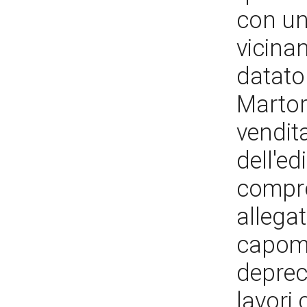
con un
vicinan
datato 
Martore
vendita
dell'e
compro
allegat
capoma
deprec
lavori 