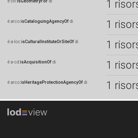
1 risor
è
clv:
isGeometryFor
di
1 risor
è
arco:
isCataloguingAgencyOf
di
1 risor
è
a-loc:
isCulturalInstituteOrSiteOf
di
1 risor
è
a-cd:
isAcquisitionOf
di
1 risor
è
arco:
isHeritageProtectionAgencyOf
di