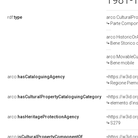
1981-
rdf:
type
arco:CulturalP
Parte Compone
arco:HistoricOrA
Bene Storico o
arco:MovableCul
Bene mobile
arco:
hasCataloguingAgency
<https://w3id.
Regione Piem
arco:
hasCulturalPropertyCataloguingCategory
<https://w3id.o
elemento d'in
arco:
hasHeritageProtectionAgency
<https://w3id.
S279
arco:
isCulturalPropertyComponentOf
<https://w3id.o