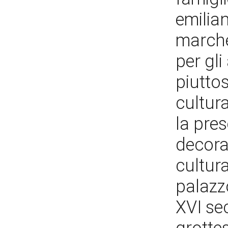
emilian
marche
per gli
piutto
cultur
la pres
decora
cultura
palazz
XVI sec