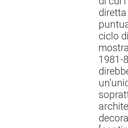
di cui 
diretta
puntual
ciclo d
mostra
1981-8
direbb
un'uni
sopratt
archite
decoraz