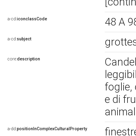
[conti
48 A 9
a-cd:
iconclassCode
grotte
a-cd:
subject
Candel
core:
description
leggibi
foglie,
e di fr
animal
finest
a-dd:
positionInComplexCulturalProperty