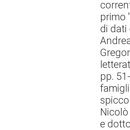
corrent
primo 
di dati
Andrea
Gregory
lettera
pp. 51
famigli
spicco 
Nicolò 
e dotto