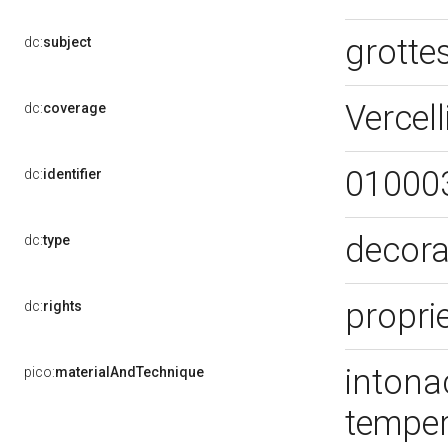
grotte
dc:
subject
Vercell
dc:
coverage
01000
dc:
identifier
decora
dc:
type
propri
dc:
rights
intonac
pico:
materialAndTechnique
tempe