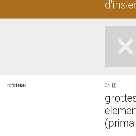
d'insie
rdfs:
label
EN
IT
grotte
elemen
(prima