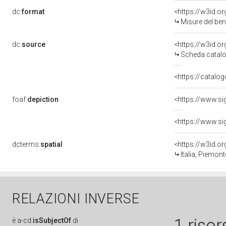
dc:
format
<https://w3id.
Misure del be
dc:
source
<https://w3id.
Scheda catalo
<https://catalog
foaf:
depiction
<https://www.si
<https://www.si
dcterms:
spatial
<https://w3id.
Italia, Piemont
RELAZIONI INVERSE
1 risor
è
a-cd:
isSubjectOf
di