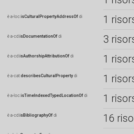
1 risor
è
a-loc:
isCulturalPropertyAddressOf
di
3 risor
è
a-cd:
isDocumentationOf
di
1 risor
è
a-cd:
isAuthorshipAttributionOf
di
1 risor
è
a-cat:
describesCulturalProperty
di
1 risor
è
a-loc:
isTimeIndexedTypedLocationOf
di
16 ris
è
a-cd:
isBibliographyOf
di