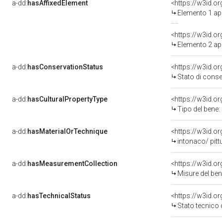
a-dd:
hasAffixedElement
<https://w3id.
Elemento 1 a
<https://w3id.
Elemento 2 a
a-dd:
hasConservationStatus
<https://w3id.o
Stato di cons
a-dd:
hasCulturalPropertyType
<https://w3id.
Tipo del bene:
a-dd:
hasMaterialOrTechnique
intonaco/ pitt
a-dd:
hasMeasurementCollection
<https://w3id.
Misure del be
a-dd:
hasTechnicalStatus
<https://w3id.o
Stato tecnico