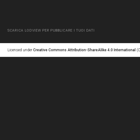
SCARICA LODVIEW PER PUBBLICARE I TUOI DATI
Licensed under
Creative Commons Attribution-ShareAlike 4.0 International
(C