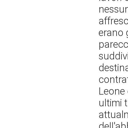
nessun
affresc
erano g
parecch
suddivi
destina
contrat
Leone 
ultimi 
attualm
dell'a