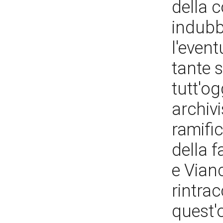
della 
indubb
l'event
tante 
tutt'og
archivis
ramifi
della f
e Vianc
rintrac
quest'o