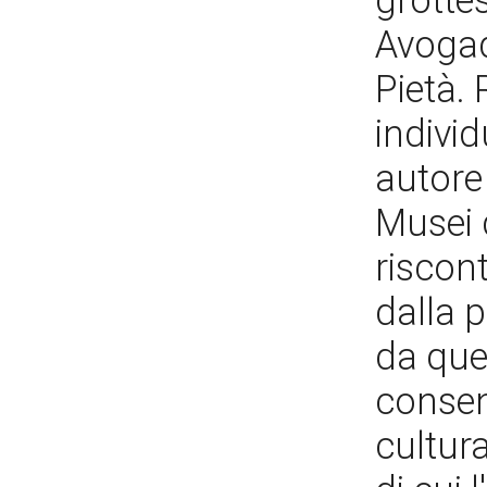
grotte
Avogad
Pietà. 
indivi
autore 
Musei d
riscon
dalla 
da que
consen
cultur