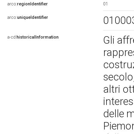
01
arco:
regionIdentifier
01000
arco:
uniqueIdentifier
Gli aff
a-cd:
historicalInformation
rappre
costruz
secolo,
altri o
interes
delle m
Piemon