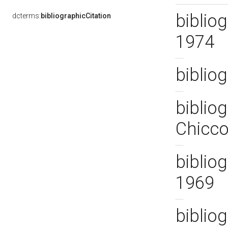
bibliog
dcterms:
bibliographicCitation
1974
bibliog
bibliog
Chicco
bibliog
1969
bibliog