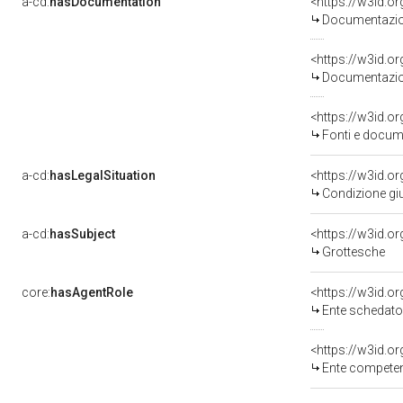
a-cd:
hasDocumentation
Documentazion
Documentazion
<https://w3id.
Fonti e docume
a-cd:
hasLegalSituation
Condizione giu
a-cd:
hasSubject
<https://w3id.
Grottesche
core:
hasAgentRole
<https://w3id.
Ente schedato
<https://w3id.o
Ente competente per tutel