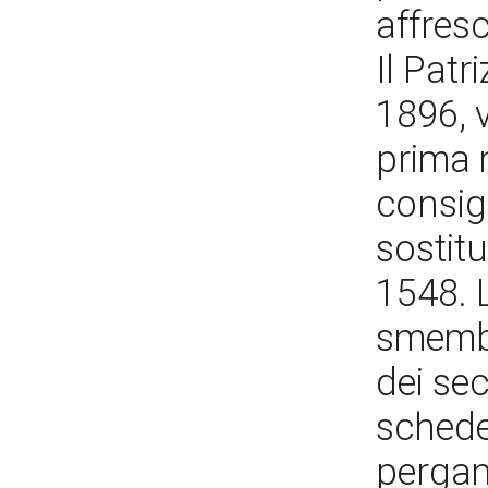
affres
Il Patr
1896, v
prima 
consigl
sostit
1548. L
smembr
dei sec
schede
pergam