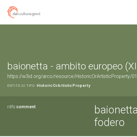
baionetta - ambito europeo (X
https://w3id.org/arco/resource/HistoricOrArtisticProperty/
HistoricOrArtisticProperty
ENTITÀ DI TIPO:
baionetta
rdfs:
comment
fodero