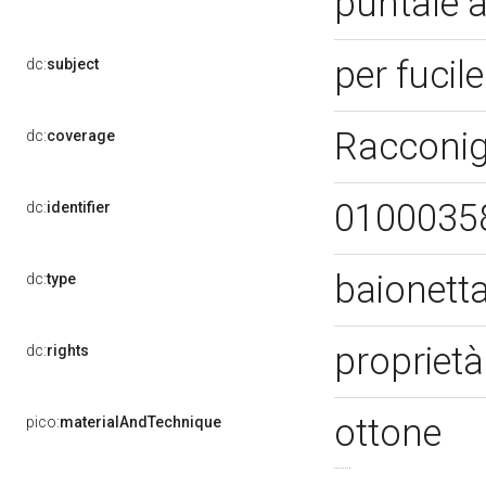
puntale 
per fucil
dc:
subject
Racconig
dc:
coverage
0100035
dc:
identifier
baionett
dc:
type
propriet
dc:
rights
ottone
pico:
materialAndTechnique