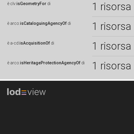
1 risorsa
è
clv:
isGeometryFor
di
1 risorsa
è
arco:
isCataloguingAgencyOf
di
1 risorsa
è
a-cd:
isAcquisitionOf
di
1 risorsa
è
arco:
isHeritageProtectionAgencyOf
di