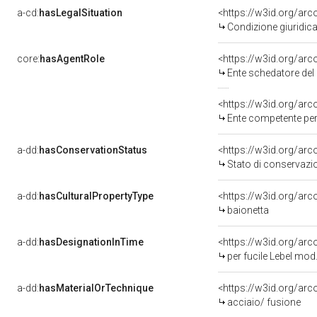
a-cd:
hasLegalSituation
<https://w3id.org/arc
Condizione giuridica
core:
hasAgentRole
<https://w3id.org/ar
Ente schedatore del
<https://w3id.org/ar
Ente competente per
a-dd:
hasConservationStatus
<https://w3id.org/ar
Stato di conservazi
a-dd:
hasCulturalPropertyType
<https://w3id.org/ar
baionetta
a-dd:
hasDesignationInTime
per fucile Lebel mod
a-dd:
hasMaterialOrTechnique
<https://w3id.org/arc
acciaio/ fusione