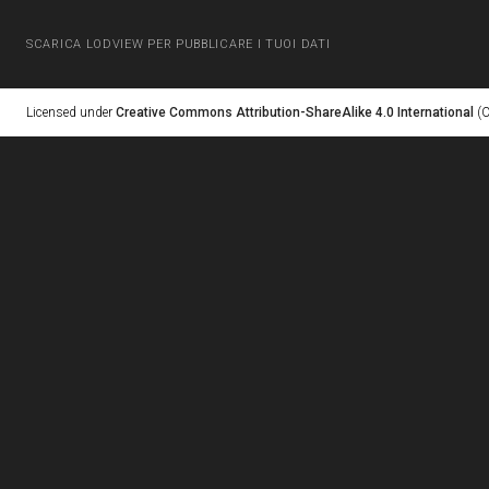
SCARICA LODVIEW PER PUBBLICARE I TUOI DATI
Licensed under
Creative Commons Attribution-ShareAlike 4.0 International
(C