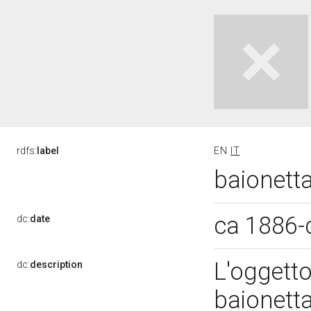
rdfs:
label
EN
IT
baionett
ca 1886-
dc:
date
L'oggetto 
dc:
description
baionetta