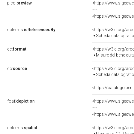
pico:
preview
<https://www.sigecwe
dcterms:
isReferencedBy
<https://w3id.org/a
Scheda catalografi
dc:
format
<https://w3id.org/ar
Misure del bene cul
dc:
source
<https://w3id.org/a
Scheda catalografi
<https://catalogo.beni
foaf:
depiction
<https://www.sigecwe
dcterms:
spatial
<https://w3id.org/a
Piemonte, CN, Racc