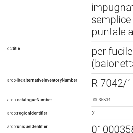
impugnatur
semplice 
puntale 
per fucil
dc:
title
(baionet
R 7042/
arco-lite:
alternativeInventoryNumber
00035804
arco:
catalogueNumber
01
arco:
regionIdentifier
0100035
arco:
uniqueIdentifier