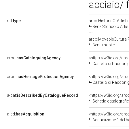
acciaio/
rdf:
type
arco:HistoricOrArtisti
Bene Storico o Artis
arco:MovableCultural
Bene mobile
arco:
hasCataloguingAgency
<https://w3id.org/a
Castello di Racconig
arco:
hasHeritageProtectionAgency
<https://w3id.org/a
Castello di Racconig
a-cat:
isDescribedByCatalogueRecord
<https://w3id.org/a
Scheda catalografi
a-cd:
hasAcquisition
<https://w3id.org/ar
Acquisizione 1 del 