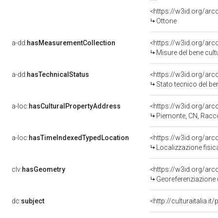
<https://w3id.org/arc
Ottone
a-dd:
hasMeasurementCollection
<https://w3id.org/ar
Misure del bene cul
a-dd:
hasTechnicalStatus
<https://w3id.org/ar
Stato tecnico del b
a-loc:
hasCulturalPropertyAddress
<https://w3id.org/a
Piemonte, CN, Racc
a-loc:
hasTimeIndexedTypedLocation
<https://w3id.org/ar
Localizzazione fisic
clv:
hasGeometry
<https://w3id.org/ar
Georeferenziazione 
dc:
subject
<http://culturaitalia.