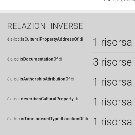
RELAZIONI INVERSE
1 risorsa
è
a-loc:
isCulturalPropertyAddressOf
di
3 risorse
è
a-cd:
isDocumentationOf
di
1 risorsa
è
a-cd:
isAuthorshipAttributionOf
di
1 risorsa
è
a-cat:
describesCulturalProperty
di
1 risorsa
è
a-loc:
isTimeIndexedTypedLocationOf
di