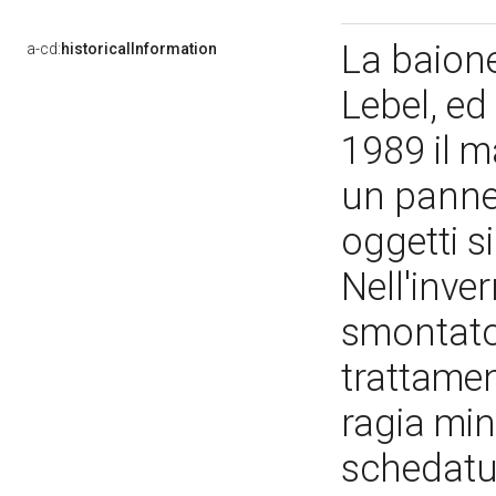
La baione
a-cd:
historicalInformation
Lebel, ed
1989 il m
un pannel
oggetti s
Nell'inve
smontato
trattamen
ragia min
schedatur