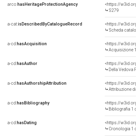
arco:
hasHeritageProtectionAgency
<https://w3id.
S279
a-cat:
isDescribedByCatalogueRecord
<https://w3id.
Scheda catalo
a-cd:
hasAcquisition
<https://w3id.o
Acquisizione 1
a-cd:
hasAuthor
<https://w3id.
Della Vedova P
a-cd:
hasAuthorshipAttribution
<https://w3id.o
Attribuzione d
a-cd:
hasBibliography
<https://w3id.o
Bibliografia 1
a-cd:
hasDating
<https://w3id.
Cronologia 1 