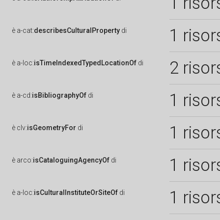
1 risor
1 risor
è
a-cat:
describesCulturalProperty
di
2 risor
è
a-loc:
isTimeIndexedTypedLocationOf
di
1 risor
è
a-cd:
isBibliographyOf
di
1 risor
è
clv:
isGeometryFor
di
1 risor
è
arco:
isCataloguingAgencyOf
di
1 risor
è
a-loc:
isCulturalInstituteOrSiteOf
di