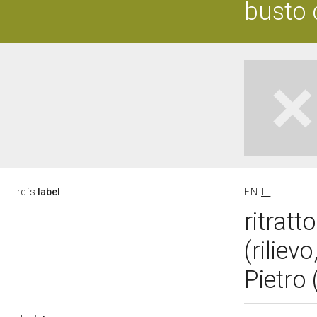
busto 
rdfs:
label
EN
IT
ritrat
(riliev
Pietro 