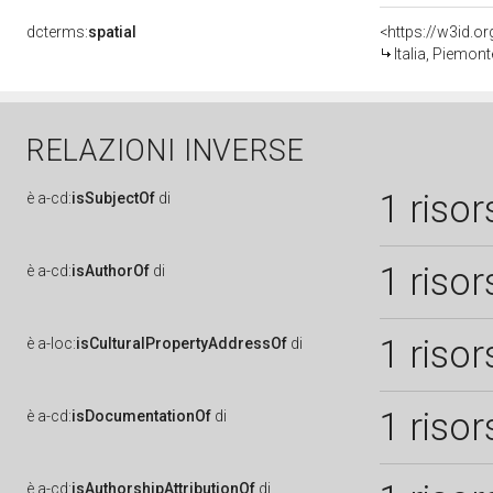
dcterms:
spatial
<https://w3id.
Italia, Piemon
RELAZIONI INVERSE
1 risor
è
a-cd:
isSubjectOf
di
1 risor
è
a-cd:
isAuthorOf
di
1 risor
è
a-loc:
isCulturalPropertyAddressOf
di
1 risor
è
a-cd:
isDocumentationOf
di
è
a-cd:
isAuthorshipAttributionOf
di