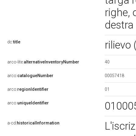
targa r
righe,
destra
rilievo
dc:
title
40
arco-lite:
alternativeInventoryNumber
00057418
arco:
catalogueNumber
01
arco:
regionIdentifier
01000
arco:
uniqueIdentifier
L'iscri
a-cd:
historicalInformation