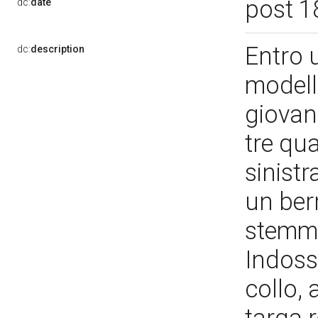
post 1
dc:
date
Entro 
dc:
description
modell
giovan
tre qua
sinistr
un berr
stemma 
Indoss
collo,