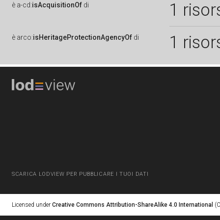
1 risor
è
a-cd:
isAcquisitionOf
di
1 risor
è
arco:
isHeritageProtectionAgencyOf
di
SCARICA LODVIEW PER PUBBLICARE I TUOI DATI
Licensed under
Creative Commons Attribution-ShareAlike 4.0 International
(C