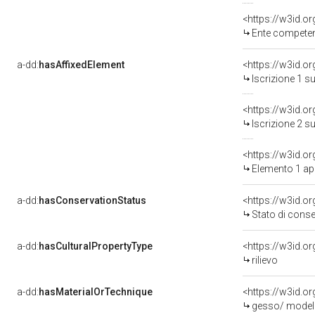
<https://w3id.o
Ente competente per tutel
a-dd:
hasAffixedElement
<https://w3id.o
Iscrizione 1 s
<https://w3id.o
Iscrizione 2 s
<https://w3id.
Elemento 1 a
a-dd:
hasConservationStatus
<https://w3id.o
Stato di cons
a-dd:
hasCulturalPropertyType
<https://w3id.
rilievo
a-dd:
hasMaterialOrTechnique
<https://w3id.o
gesso/ model