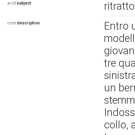
ritrat
a-cd:
subject
Entro 
core:
description
modell
giovan
tre qua
sinistr
un berr
stemma 
Indoss
collo,