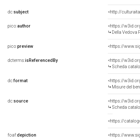
dc:
subject
<http://culturai
pico:
author
<https://w3id.
Della Vedova P
pico:
preview
<https://www.si
dcterms:
isReferencedBy
<https://w3id.
Scheda catalo
dc:
format
<https://w3id.
Misure del be
dc:
source
<https://w3id.
Scheda catalo
<https://catalog
foaf:
depiction
<https://www.si