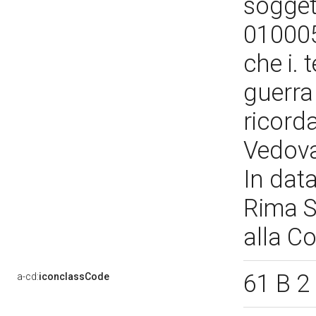
soggett
010005
che i. 
guerra
ricorda
Vedova,
In dat
Rima S
alla C
61 B 2
a-cd:
iconclassCode