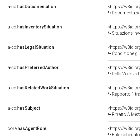
a-cd:
hasDocumentation
Documentazion
a-cd:
hasInventorySituation
<https://w3id.o
Situazione inv
a-cd:
hasLegalSituation
Condizione giu
a-cd:
hasPreferredAuthor
<https://w3id.
Della Vedova P
a-cd:
hasRelatedWorkSituation
<https://w3id.o
Rapporto 1 tra
a-cd:
hasSubject
<https://w3id.
Ritratto A Mez
core:
hasAgentRole
<https://w3id.
Ente schedato