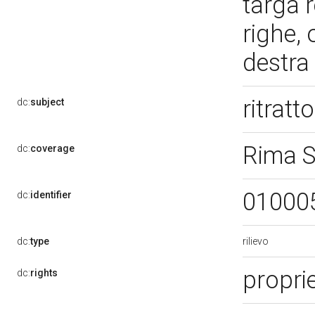
targa r
righe,
destra
ritrat
dc:
subject
Rima S
dc:
coverage
01000
dc:
identifier
rilievo
dc:
type
proprie
dc:
rights