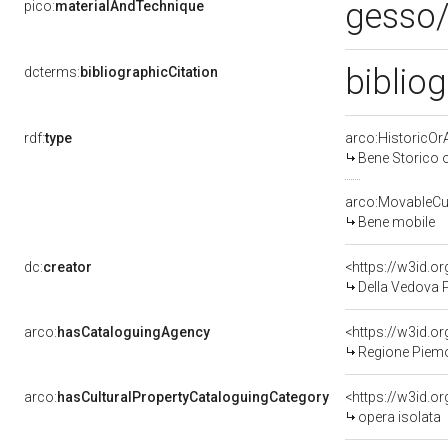
gesso/
pico:
materialAndTechnique
bibliog
dcterms:
bibliographicCitation
rdf:
type
arco:HistoricOrA
Bene Storico o
arco:MovableCul
Bene mobile
dc:
creator
<https://w3id.
Della Vedova P
arco:
hasCataloguingAgency
<https://w3id.
Regione Piem
arco:
hasCulturalPropertyCataloguingCategory
<https://w3id.o
opera isolata