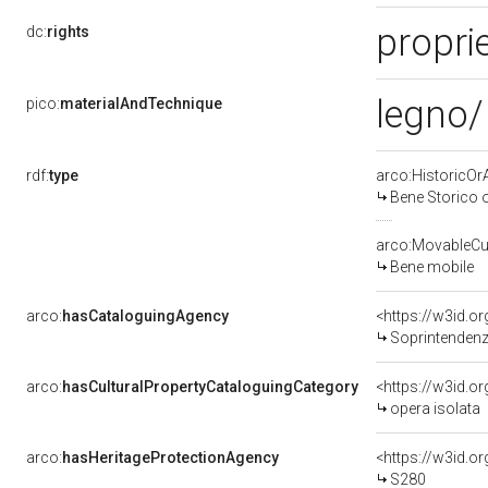
proprie
dc:
rights
legno/ 
pico:
materialAndTechnique
rdf:
type
arco:HistoricOrA
Bene Storico o
arco:MovableCul
Bene mobile
arco:
hasCataloguingAgency
<https://w3id.
Soprintendenza
arco:
hasCulturalPropertyCataloguingCategory
<https://w3id.o
opera isolata
arco:
hasHeritageProtectionAgency
<https://w3id.
S280