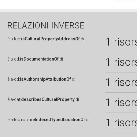
RELAZIONI INVERSE
1 risor
è
a-loc:
isCulturalPropertyAddressOf
di
1 risor
è
a-cd:
isDocumentationOf
di
1 risor
è
a-cd:
isAuthorshipAttributionOf
di
1 risor
è
a-cat:
describesCulturalProperty
di
1 risor
è
a-loc:
isTimeIndexedTypedLocationOf
di