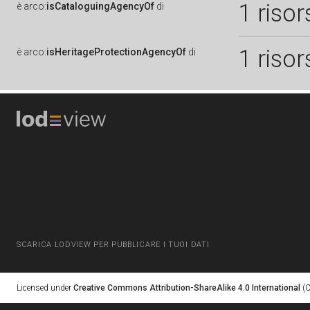
1 risor
è
arco:
isCataloguingAgencyOf
di
1 risor
è
arco:
isHeritageProtectionAgencyOf
di
SCARICA LODVIEW PER PUBBLICARE I TUOI DATI
Licensed under
Creative Commons Attribution-ShareAlike 4.0 International
(C