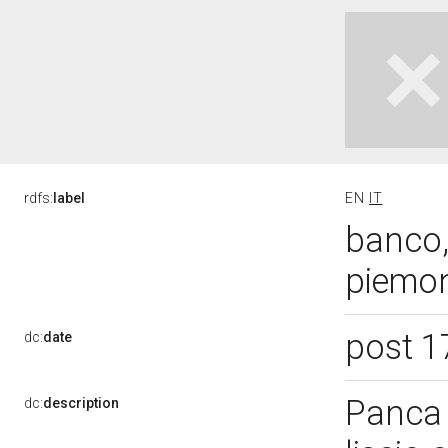
rdfs:
label
EN
IT
banco,
piemon
post 1
dc:
date
Panca 
dc:
description