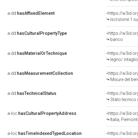
a-dd:
hasAffixedElement
<https://w3id.o
Iscrizione 1 s
a-dd:
hasCulturalPropertyType
<https://w3id.
banco
a-dd:
hasMaterialOrTechnique
<https://w3id.or
legno/ intaglio
a-dd:
hasMeasurementCollection
<https://w3id.
Misure del be
a-dd:
hasTechnicalStatus
<https://w3id.o
Stato tecnico
a-loc:
hasCulturalPropertyAddress
<https://w3id.
Italia, Piemon
a-loc:
hasTimeIndexedTypedLocation
<https://w3id.