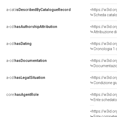
a-cat:
isDescribedByCatalogueRecord
<https://w3id.
Scheda catalo
a-cd:
hasAuthorshipAttribution
Attribuzione d
a-cd:
hasDating
<https://w3id.
Cronologia 1 
a-cd:
hasDocumentation
Documentazion
a-cd:
hasLegalSituation
Condizione giu
core:
hasAgentRole
<https://w3id.
Ente schedatore d
<https://w3id.o
Ente competente per t