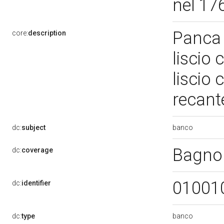
nel 17
Panca 
core:
description
liscio
liscio
recant
banco
dc:
subject
Bagno
dc:
coverage
01001
dc:
identifier
banco
dc:
type