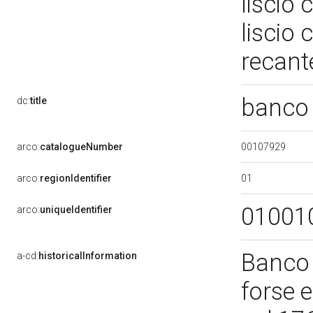
liscio
liscio
recant
banco 
dc:
title
00107929
arco:
catalogueNumber
01
arco:
regionIdentifier
01001
arco:
uniqueIdentifier
Banco d
a-cd:
historicalInformation
forse 