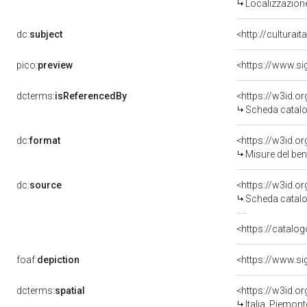
Localizzazione
dc:
subject
<http://culturai
pico:
preview
<https://www.si
dcterms:
isReferencedBy
<https://w3id.
Scheda catalo
dc:
format
<https://w3id.
Misure del be
dc:
source
<https://w3id.
Scheda catalo
<https://catalog
foaf:
depiction
<https://www.si
dcterms:
spatial
<https://w3id.
Italia, Piemon