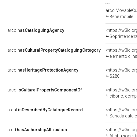
arco:MovableCul
Bene mobile
arco:
hasCataloguingAgency
<https://w3id.
Soprintendenza
arco:
hasCulturalPropertyCataloguingCategory
<https://w3id.o
elemento d'in
arco:
hasHeritageProtectionAgency
<https://w3id.
S280
arco:
isCulturalPropertyComponentOf
<https://w3id.o
ciborio, comple
a-cat:
isDescribedByCatalogueRecord
<https://w3id.
Scheda catalo
a-cd:
hasAuthorshipAttribution
Attribuzione d