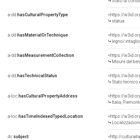
Stato di cons
a-dd:
hasCulturalPropertyType
<https://w3id.
statua
a-dd:
hasMaterialOrTechnique
<https://w3id.o
legno/ intagli
a-dd:
hasMeasurementCollection
<https://w3id.
Misure del be
a-dd:
hasTechnicalStatus
<https://w3id.o
Stato tecnico
a-loc:
hasCulturalPropertyAddress
<https://w3id.
Italia, Piemon
a-loc:
hasTimeIndexedTypedLocation
<https://w3id.
Localizzazione
dc:
subject
<http://culturai