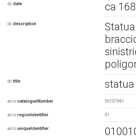
ca 16
dc:
date
Statua 
dc:
description
braccio
sinistr
poligo
statua
dc:
title
00107991
arco:
catalogueNumber
01
arco:
regionIdentifier
01001
arco:
uniqueIdentifier