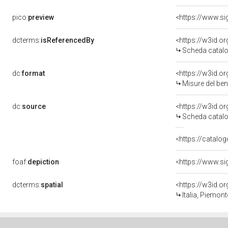
pico:
preview
<https://www.si
dcterms:
isReferencedBy
<https://w3id.
Scheda catalo
dc:
format
<https://w3id.
Misure del be
dc:
source
<https://w3id.
Scheda catalo
<https://catalog
foaf:
depiction
<https://www.si
dcterms:
spatial
<https://w3id.
Italia, Piemon