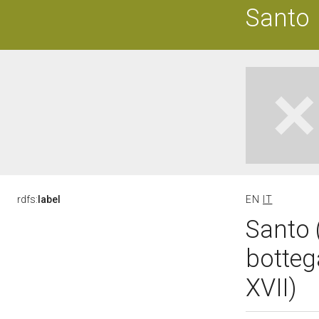
Santo
rdfs:
label
EN
IT
Santo 
botteg
XVII)