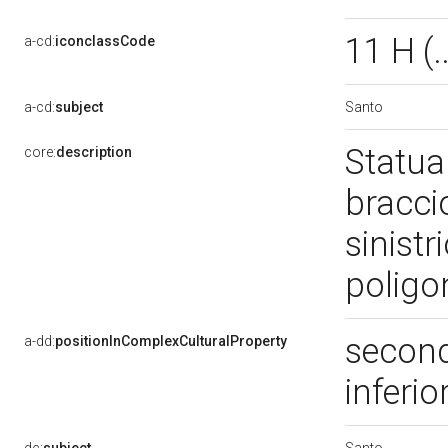
11 H (.
a-cd:
iconclassCode
Santo
a-cd:
subject
Statua 
core:
description
braccio
sinistr
poligo
second
a-dd:
positionInComplexCulturalProperty
inferio
Santo