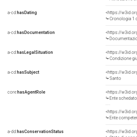
a-cd:
hasDating
<https://w3id.o
Cronologia 1 
a-cd:
hasDocumentation
Documentazion
a-cd:
hasLegalSituation
Condizione giu
a-cd:
hasSubject
<https://w3id.
Santo
core:
hasAgentRole
<https://w3id.
Ente schedatore d
<https://w3id.o
Ente competente per tu
a-dd:
hasConservationStatus
<https://w3id.o