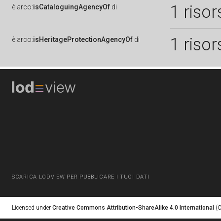
1 risor
è
arco:
isCataloguingAgencyOf
di
1 risor
è
arco:
isHeritageProtectionAgencyOf
di
SCARICA LODVIEW PER PUBBLICARE I TUOI DATI
Licensed under
Creative Commons Attribution-ShareAlike 4.0 International
(C