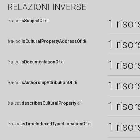
RELAZIONI INVERSE
1 risor
è
a-cd:
isSubjectOf
di
1 risor
è
a-loc:
isCulturalPropertyAddressOf
di
1 risor
è
a-cd:
isDocumentationOf
di
1 risor
è
a-cd:
isAuthorshipAttributionOf
di
1 risor
è
a-cat:
describesCulturalProperty
di
1 risor
è
a-loc:
isTimeIndexedTypedLocationOf
di