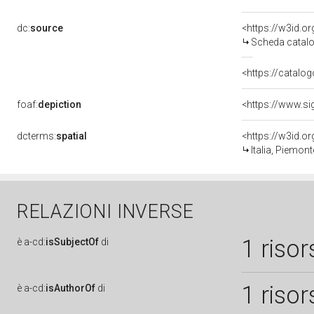
dc:
source
<https://w3id.
Scheda catalo
<https://catalog
foaf:
depiction
<https://www.si
dcterms:
spatial
<https://w3id.
Italia, Piemon
RELAZIONI INVERSE
1 risor
è
a-cd:
isSubjectOf
di
1 risor
è
a-cd:
isAuthorOf
di