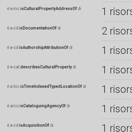
1 risor
è
a-loc:
isCulturalPropertyAddressOf
di
2 risor
è
a-cd:
isDocumentationOf
di
1 risor
è
a-cd:
isAuthorshipAttributionOf
di
1 risor
è
a-cat:
describesCulturalProperty
di
1 risor
è
a-loc:
isTimeIndexedTypedLocationOf
di
1 risor
è
arco:
isCataloguingAgencyOf
di
1 risor
è
a-cd:
isAcquisitionOf
di