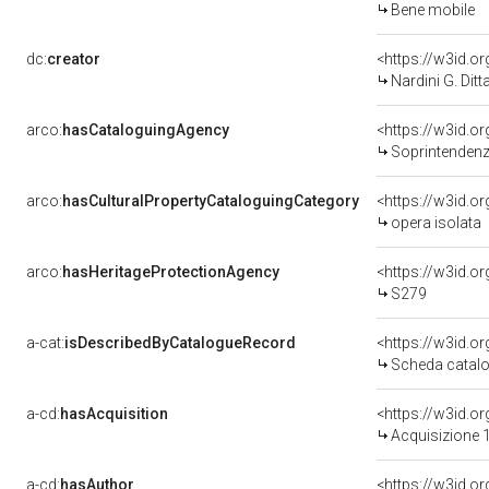
Bene mobile
dc:
creator
<https://w3id.
Nardini G. Ditt
arco:
hasCataloguingAgency
<https://w3id.
Soprintendenza
arco:
hasCulturalPropertyCataloguingCategory
<https://w3id.o
opera isolata
arco:
hasHeritageProtectionAgency
<https://w3id.
S279
a-cat:
isDescribedByCatalogueRecord
<https://w3id.
Scheda catalo
a-cd:
hasAcquisition
<https://w3id.o
Acquisizione 1
a-cd:
hasAuthor
<https://w3id.