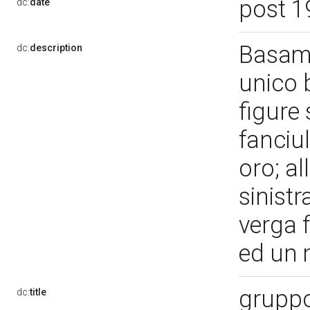
post 1
dc:
date
Basam
dc:
description
unico 
figure
fanciu
oro; al
sinist
verga f
ed un 
gruppo
dc:
title