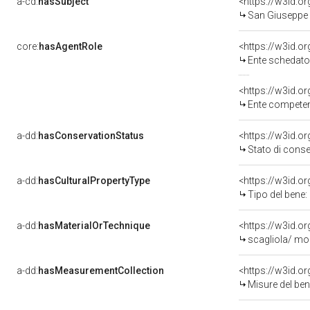
a-cd:
hasSubject
<https://w3id.
San Giuseppe
core:
hasAgentRole
<https://w3id.
Ente schedatore d
<https://w3id.o
Ente competente per tutel
a-dd:
hasConservationStatus
<https://w3id.o
Stato di cons
a-dd:
hasCulturalPropertyType
Tipo del bene:
a-dd:
hasMaterialOrTechnique
<https://w3id.o
scagliola/ mod
a-dd:
hasMeasurementCollection
<https://w3id.
Misure del be