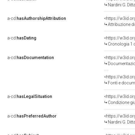
Nardini G. Ditt
a-cd:
hasAuthorshipAttribution
<https://w3id.o
Attribuzione d
a-cd:
hasDating
<https://w3id.
Cronologia 1 
a-cd:
hasDocumentation
Documentazion
<https://w3id.
Fonti e docume
a-cd:
hasLegalSituation
Condizione giu
a-cd:
hasPreferredAuthor
<https://w3id.
Nardini G. Ditt