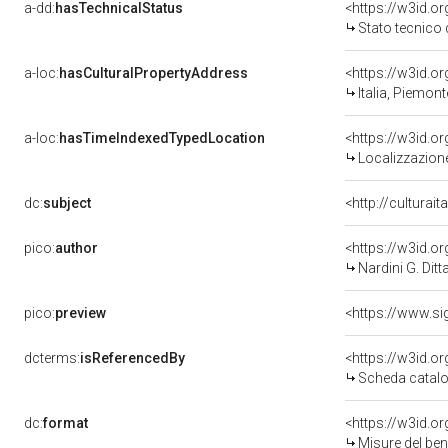
a-dd:
hasTechnicalStatus
<https://w3id.o
Stato tecnico
a-loc:
hasCulturalPropertyAddress
<https://w3id.
Italia, Piemon
a-loc:
hasTimeIndexedTypedLocation
<https://w3id.
Localizzazione
dc:
subject
<http://culturai
pico:
author
<https://w3id.
Nardini G. Ditt
pico:
preview
<https://www.si
dcterms:
isReferencedBy
<https://w3id.
Scheda catalo
dc:
format
<https://w3id.
Misure del be