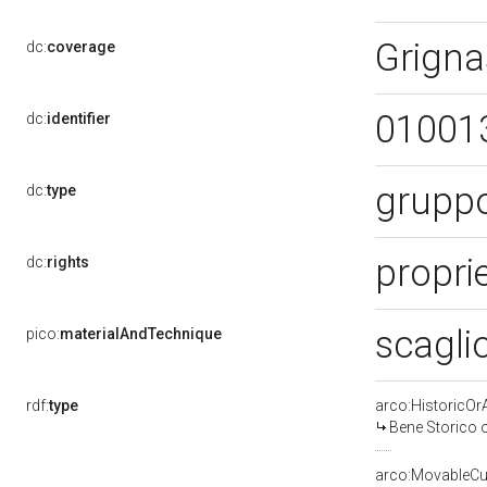
Grign
dc:
coverage
01001
dc:
identifier
gruppo
dc:
type
proprie
dc:
rights
scagli
pico:
materialAndTechnique
rdf:
type
arco:HistoricOrA
Bene Storico o
arco:MovableCul