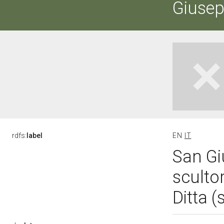
Giuse
rdfs:
label
EN
IT
San Gi
scultor
Ditta 