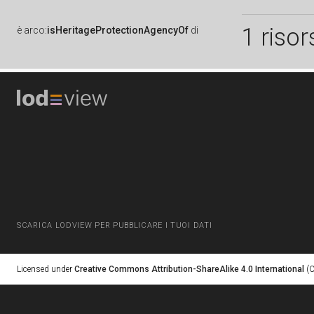
1 risor
è
arco:
isHeritageProtectionAgencyOf
di
SCARICA LODVIEW PER PUBBLICARE I TUOI DATI
Licensed under
Creative Commons Attribution-ShareAlike 4.0 International
(C