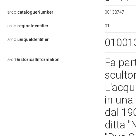
00138747
arco:
catalogueNumber
01
arco:
regionIdentifier
01001
arco:
uniqueIdentifier
Fa part
a-cd:
historicalInformation
scultor
L'acqu
in una
dal 19
ditta "