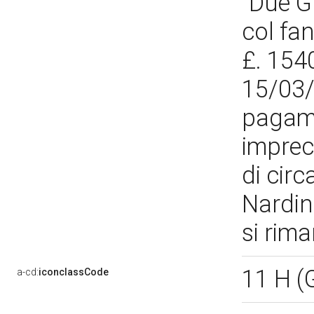
"Due Gr
col fan
£. 154
15/03/
pagame
imprec
di circ
Nardin
si rim
11 H 
a-cd:
iconclassCode