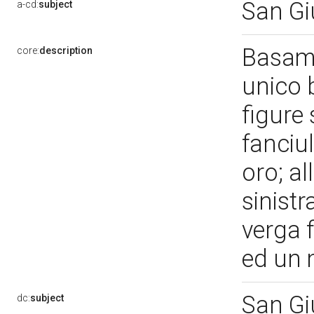
San G
a-cd:
subject
Basam
core:
description
unico 
figure
fanciu
oro; al
sinist
verga f
ed un 
San G
dc:
subject