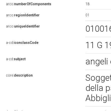
18
arco:
numberOfComponents
01
arco:
regionIdentifier
01001
arco:
uniqueIdentifier
11 G 1
a-cd:
iconclassCode
angeli
a-cd:
subject
Soggett
core:
description
della p
Abbig