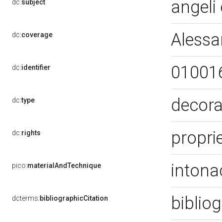
angeli
dc:
subject
Alessa
dc:
coverage
01001
dc:
identifier
decora
dc:
type
propri
dc:
rights
intona
pico:
materialAndTechnique
bibliog
dcterms:
bibliographicCitation