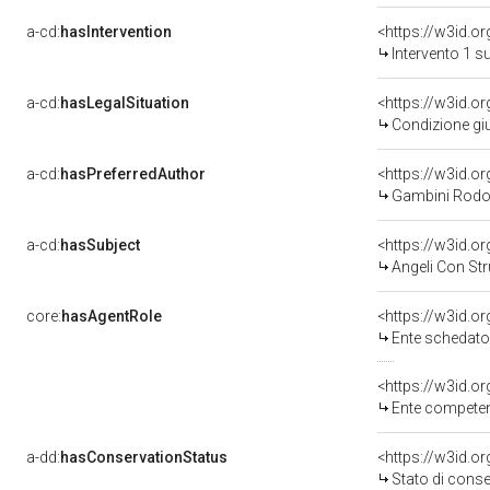
a-cd:
hasIntervention
<https://w3id.o
Intervento 1 s
a-cd:
hasLegalSituation
<https://w3id.o
Condizione giu
a-cd:
hasPreferredAuthor
<https://w3id.
Gambini Rodol
a-cd:
hasSubject
<https://w3id.
Angeli Con St
core:
hasAgentRole
<https://w3id.
Ente schedatore d
<https://w3id.o
Ente competente per t
a-dd:
hasConservationStatus
<https://w3id.o
Stato di cons