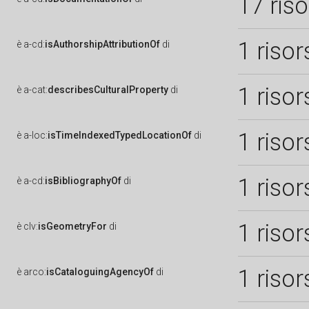
17 ris
1 risor
è
a-cd:
isAuthorshipAttributionOf
di
1 risor
è
a-cat:
describesCulturalProperty
di
1 risor
è
a-loc:
isTimeIndexedTypedLocationOf
di
1 risor
è
a-cd:
isBibliographyOf
di
1 risor
è
clv:
isGeometryFor
di
1 risor
è
arco:
isCataloguingAgencyOf
di