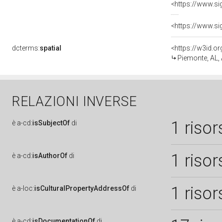
<https://www.si
<https://www.si
dcterms:
spatial
<https://w3id.
Piemonte, AL,
RELAZIONI INVERSE
1 risor
è
a-cd:
isSubjectOf
di
1 risor
è
a-cd:
isAuthorOf
di
1 risor
è
a-loc:
isCulturalPropertyAddressOf
di
è
a-cd:
isDocumentationOf
di