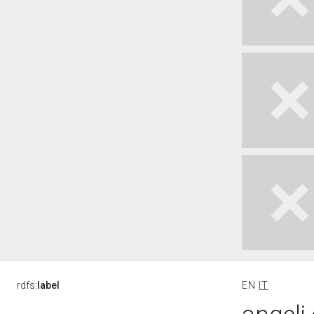
rdfs:
label
EN
IT