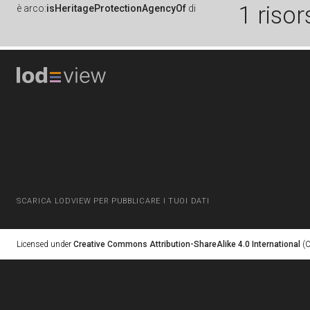
1 risor
è
arco:
isHeritageProtectionAgencyOf
di
SCARICA LODVIEW PER PUBBLICARE I TUOI DATI
Licensed under
Creative Commons Attribution-ShareAlike 4.0 International
(C