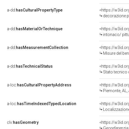
a-dd:
hasCulturalPropertyType
<https://w3id.
decorazione pl
a-dd:
hasMaterialOrTechnique
<https://w3id.o
intonaco/ pitt
a-dd:
hasMeasurementCollection
<https://w3id.
Misure del be
a-dd:
hasTechnicalStatus
<https://w3id.o
Stato tecnico
a-loc:
hasCulturalPropertyAddress
<https://w3id.
Piemonte, AL,
a-loc:
hasTimeIndexedTypedLocation
<https://w3id.
Localizzazione
clv:
hasGeometry
<https://w3id.
Georeferenzia