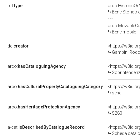
rdf:
type
arco:HistoricOrA
Bene Storico o
arco:MovableCul
Bene mobile
dc:
creator
<https://w3id.
Gambini Rodol
arco:
hasCataloguingAgency
<https://w3id.
Soprintendenza
arco:
hasCulturalPropertyCataloguingCategory
<https://w3id.o
serie
arco:
hasHeritageProtectionAgency
<https://w3id.
S280
a-cat:
isDescribedByCatalogueRecord
<https://w3id.
Scheda catalo