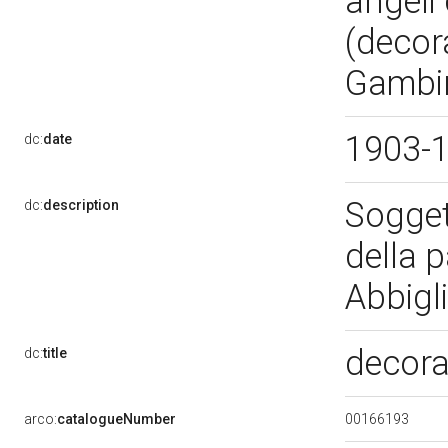
angeli
(decora
Gambin
1903-
dc:
date
Soggett
dc:
description
della p
Abbig
decoraz
dc:
title
00166193
arco:
catalogueNumber