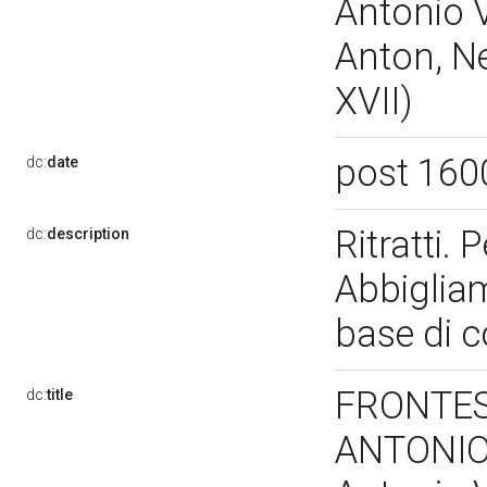
Antonio 
Anton, N
XVII)
post 160
dc:
date
Ritratti.
dc:
description
Abbigliam
base di 
FRONTES
dc:
title
ANTONIO 