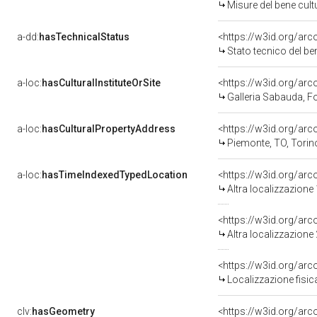
Misure del bene cul
a-dd:
hasTechnicalStatus
<https://w3id.org/ar
Stato tecnico del b
a-loc:
hasCulturalInstituteOrSite
<https://w3id.org/ar
Galleria Sabauda, F
a-loc:
hasCulturalPropertyAddress
<https://w3id.org/a
Piemonte, TO, Torin
a-loc:
hasTimeIndexedTypedLocation
<https://w3id.org/ar
Altra localizzazione
<https://w3id.org/ar
Altra localizzazione
<https://w3id.org/ar
Localizzazione fisic
clv:
hasGeometry
<https://w3id.org/ar