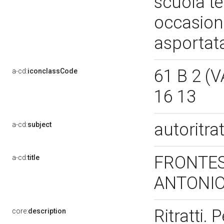
scuola te
occasione
asportat
61 B 2 (V
a-cd:
iconclassCode
16 13
autoritra
a-cd:
subject
FRONTES
a-cd:
title
ANTONIO
Ritratti.
core:
description