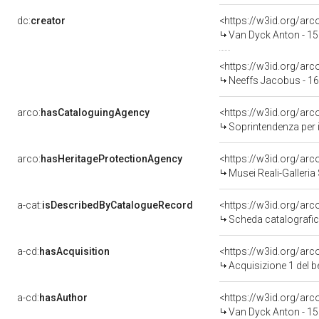
dc:
creator
<https://w3id.org/a
Van Dyck Anton - 1
<https://w3id.org/ar
Neeffs Jacobus - 1
arco:
hasCataloguingAgency
<https://w3id.org/a
Soprintendenza per i
arco:
hasHeritageProtectionAgency
<https://w3id.org/a
Musei Reali-Galleri
a-cat:
isDescribedByCatalogueRecord
<https://w3id.org/a
Scheda catalografi
a-cd:
hasAcquisition
<https://w3id.org/ar
Acquisizione 1 del 
a-cd:
hasAuthor
<https://w3id.org/a
Van Dyck Anton - 1