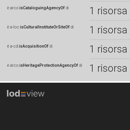
1 risorsa
è
arco:
isCataloguingAgencyOf
di
1 risorsa
è
a-loc:
isCulturalInstituteOrSiteOf
di
1 risorsa
è
a-cd:
isAcquisitionOf
di
1 risorsa
è
arco:
isHeritageProtectionAgencyOf
di