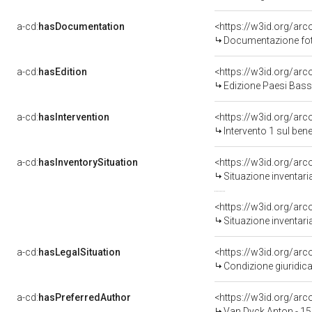
a-cd:
hasDocumentation
Documentazione foto
a-cd:
hasEdition
<https://w3id.org/ar
Edizione Paesi Bas
a-cd:
hasIntervention
<https://w3id.org/arc
Intervento 1 sul be
a-cd:
hasInventorySituation
<https://w3id.org/ar
Situazione inventar
<https://w3id.org/ar
Situazione inventar
a-cd:
hasLegalSituation
<https://w3id.org/arc
Condizione giuridica
a-cd:
hasPreferredAuthor
<https://w3id.org/a
Van Dyck Anton - 1