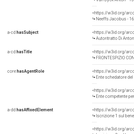
<https://w3id.org/ar
Neeffs Jacobus - 1
a-cd:
hasSubject
<https://w3id.org/a
Autoritratto Di Anto
a-cd:
hasTitle
<https://w3id.org/arc
FRONTESPIZIO CON
core:
hasAgentRole
<https://w3id.org/ar
Ente schedatore del ben
<https://w3id.org/ar
Ente competente per
a-dd:
hasAffixedElement
<https://w3id.org/arc
Iscrizione 1 sul be
<https://w3id.org/arc