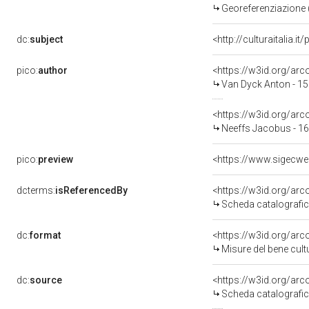
Georeferenziazione 
dc:
subject
<http://culturaitalia.
pico:
author
<https://w3id.org/a
Van Dyck Anton - 1
<https://w3id.org/ar
Neeffs Jacobus - 1
pico:
preview
<https://www.sigecwe
dcterms:
isReferencedBy
<https://w3id.org/a
Scheda catalografi
dc:
format
<https://w3id.org/ar
Misure del bene cul
dc:
source
<https://w3id.org/a
Scheda catalografi