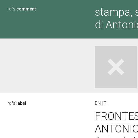
stampa, s
rdfs:
comment
di Anton
rdfs:
label
EN
IT
FRONTES
ANTONIO 