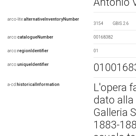
Antonio 
arco-lite:
alternativeInventoryNumber
3154
GBIS.2.6
00168382
arco:
catalogueNumber
01
arco:
regionIdentifier
0100168
arco:
uniqueIdentifier
L'opera f
a-cd:
historicalInformation
dato alla 
Galleria
1883-188