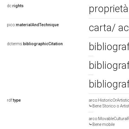
propriet
dc:
rights
carta/ a
pico:
materialAndTechnique
bibliogra
dcterms:
bibliographicCitation
bibliogra
bibliogra
rdf:
type
arco:HistoricOrArtisti
Bene Storico o Artis
arco:MovableCultural
Bene mobile