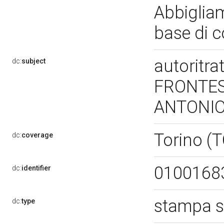
Abbigliam
base di 
autoritra
dc:
subject
FRONTES
ANTONIO
Torino (
dc:
coverage
0100168
dc:
identifier
stampa s
dc:
type