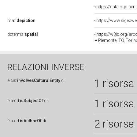
<https://catalogo.beni
foaf:
depiction
<https://www.sigecwe
dcterms:
spatial
<https://w3id.org/a
Piemonte, TO, Torin
RELAZIONI INVERSE
1 risorsa
è
cis:
involvesCulturalEntity
di
1 risorsa
è
a-cd:
isSubjectOf
di
2 risorse
è
a-cd:
isAuthorOf
di