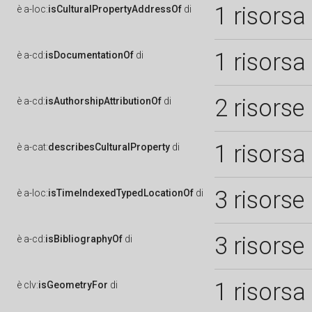
1 risorsa
è
a-loc:
isCulturalPropertyAddressOf
di
1 risorsa
è
a-cd:
isDocumentationOf
di
2 risorse
è
a-cd:
isAuthorshipAttributionOf
di
1 risorsa
è
a-cat:
describesCulturalProperty
di
3 risorse
è
a-loc:
isTimeIndexedTypedLocationOf
di
3 risorse
è
a-cd:
isBibliographyOf
di
1 risorsa
è
clv:
isGeometryFor
di