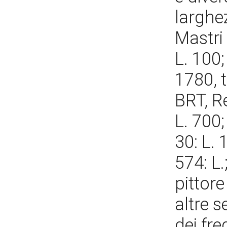
larghez
Mastri 
L. 100;
1780, t.
BRT, Re
L. 700;
30: L. 
574: L.;
pittore
altre s
dei fre