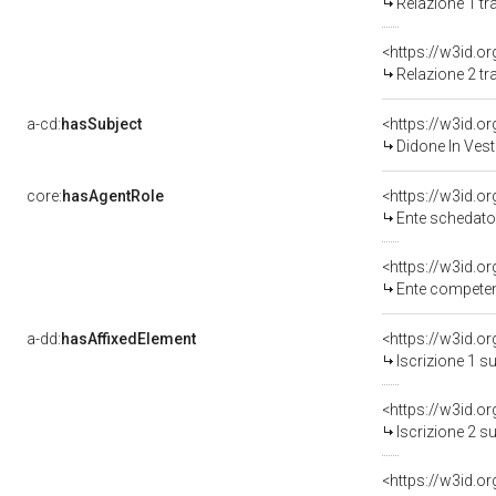
Relazione 1 tr
Relazione 2 tr
a-cd:
hasSubject
<https://w3id.
Didone In Vest
core:
hasAgentRole
<https://w3id.
Ente schedatore d
<https://w3id.o
Ente competent
a-dd:
hasAffixedElement
<https://w3id.o
Iscrizione 1 s
<https://w3id.o
Iscrizione 2 s
<https://w3id.o