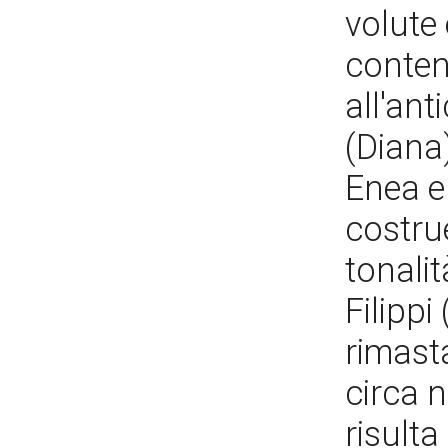
volute 
conten
all'ant
(Diana)
Enea e
costru
tonali
Filippi
rimast
circa n
risult