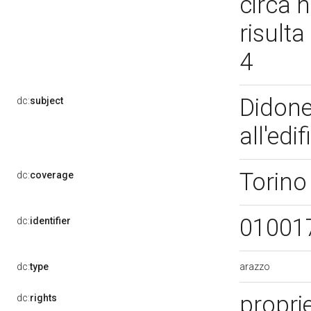
circa n
risult
4
Didone 
dc:
subject
all'edi
Torino
dc:
coverage
01001
dc:
identifier
arazzo
dc:
type
propri
dc:
rights