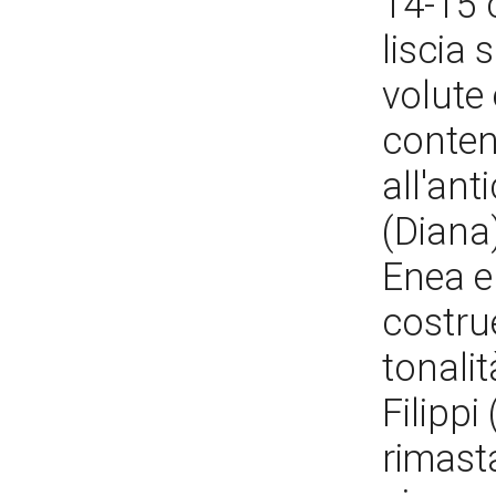
14-15 
liscia 
volute 
conten
all'ant
(Diana)
Enea e
costru
tonali
Filippi
rimast