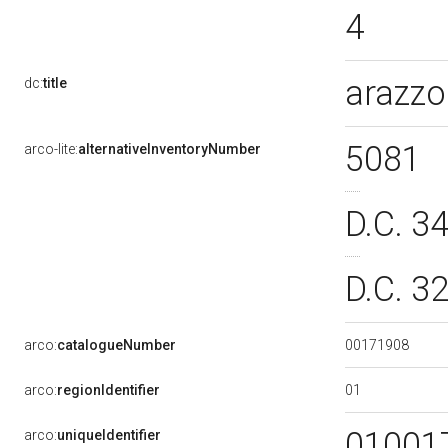
4
arazzo
dc:
title
5081
arco-lite:
alternativeInventoryNumber
D.C. 3
D.C. 3
00171908
arco:
catalogueNumber
01
arco:
regionIdentifier
01001
arco:
uniqueIdentifier