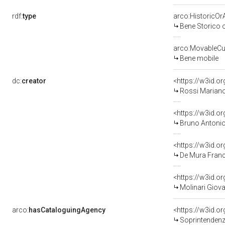
rdf:
type
arco:HistoricOrA
Bene Storico o
arco:MovableCul
Bene mobile
dc:
creator
<https://w3id.
Rossi Mariano
<https://w3id.
Bruno Antonio
<https://w3id.
De Mura Franc
<https://w3id.
Molinari Giov
arco:
hasCataloguingAgency
<https://w3id.
Soprintendenza