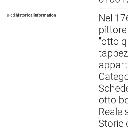
Nel 17
a-cd:
historicalInformation
pittor
"otto q
tappezz
appart
Categor
Schede 
otto bo
Reale s
Storie 