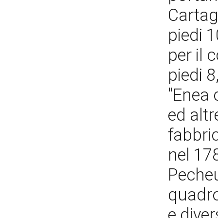
Cartagi
piedi 1
per il 
piedi 8
"Enea 
ed alt
fabbric
nel 17
Pecheux
quadro
e diver