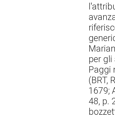
l'attri
avanzat
riferis
generic
Marian
per gli
Paggi 
(BRT, R
1679; A
48, p. 
bozzett