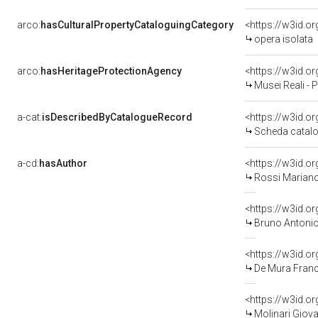
arco:
hasCulturalPropertyCataloguingCategory
<https://w3id.o
opera isolata
arco:
hasHeritageProtectionAgency
<https://w3id.
Musei Reali - 
a-cat:
isDescribedByCatalogueRecord
<https://w3id.
Scheda catalo
a-cd:
hasAuthor
<https://w3id.
Rossi Mariano
<https://w3id.
Bruno Antonio
<https://w3id.
De Mura Franc
<https://w3id.
Molinari Giov