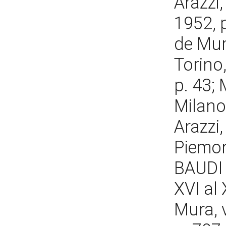
Arazzi,
1952, 
de Mura
Torino,
p. 43; 
Milano 
Arazzi
Piemon
BAUDI 
XVI al 
Mura, v