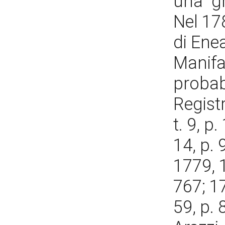
una "gr
Nel 178
di Enea
Manifa
probab
Registr
t. 9, p
14, p. 
1779, 1
767; 178
59, p. 