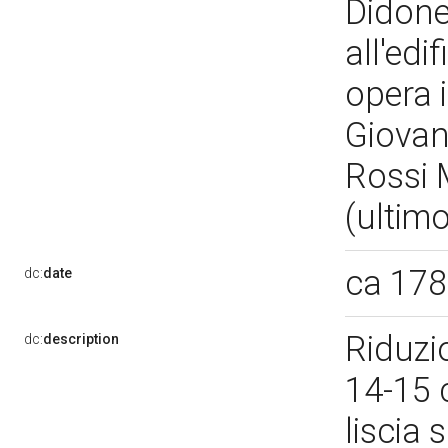
Didone 
all'edi
opera 
Giovan
Rossi 
(ultimo
ca 17
dc:
date
Riduzi
dc:
description
14-15 
liscia 