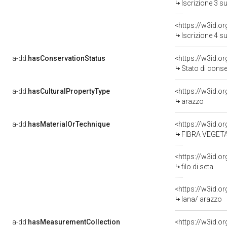
Iscrizione 3 s
<https://w3id.o
Iscrizione 4 s
a-dd:
hasConservationStatus
<https://w3id.o
Stato di cons
a-dd:
hasCulturalPropertyType
<https://w3id.
arazzo
a-dd:
hasMaterialOrTechnique
<https://w3id.o
FIBRA VEGET
<https://w3id.or
filo di seta
<https://w3id.o
lana/ arazzo
a-dd:
hasMeasurementCollection
<https://w3id.