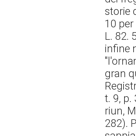
storie 
10 per 
L. 82. 
infine 
"l'orna
gran qu
Registr
t. 9, p
riun, M
282). P
sappia