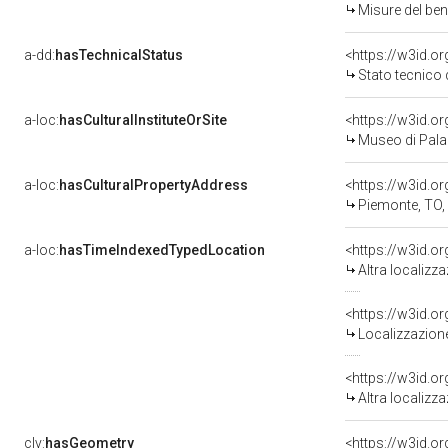
Misure del be
a-dd:
hasTechnicalStatus
<https://w3id.o
Stato tecnico
a-loc:
hasCulturalInstituteOrSite
<https://w3id.o
Museo di Pala
a-loc:
hasCulturalPropertyAddress
<https://w3id.
Piemonte, TO,
a-loc:
hasTimeIndexedTypedLocation
<https://w3id.o
Altra localizz
<https://w3id.
Localizzazione
<https://w3id.o
Altra localizz
clv:
hasGeometry
<https://w3id.