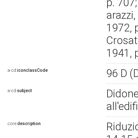
p. 707;
arazzi
1972, p
Crosat
1941, 
96 D 
a-cd:
iconclassCode
Didone 
a-cd:
subject
all'edi
Riduzi
core:
description