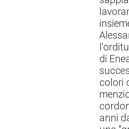
lavoran
insieme
Alessa
l'ordit
di Enea
success
colori 
menzion
cordon
anni d