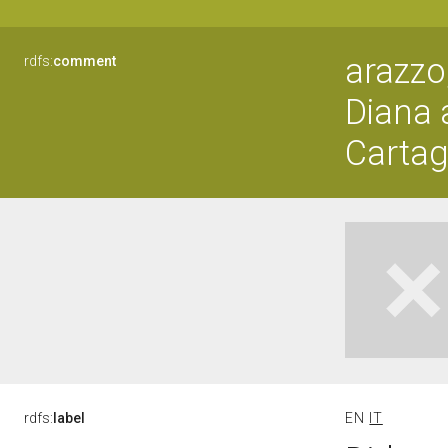
arazzo,
rdfs:
comment
Diana a
Cartag
rdfs:
label
EN
IT