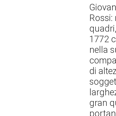
Giovan
Rossi: 
quadri
1772 c
nella 
compag
di alte
soggett
larghez
gran q
portano