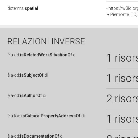
dcterms:
spatial
<https://w3id.
Piemonte, TO,
RELAZIONI INVERSE
1 risor
è
a-cd:
isRelatedWorkSituationOf
di
1 risor
è
a-cd:
isSubjectOf
di
2 risor
è
a-cd:
isAuthorOf
di
1 risor
è
a-loc:
isCulturalPropertyAddressOf
di
è
a-cd:
isDocumentationOf
di