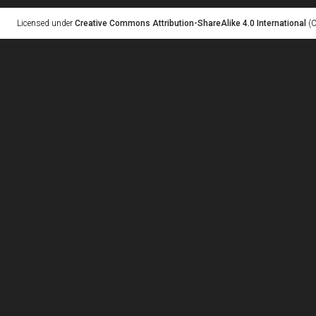
Licensed under
Creative Commons Attribution-ShareAlike 4.0 International
(C