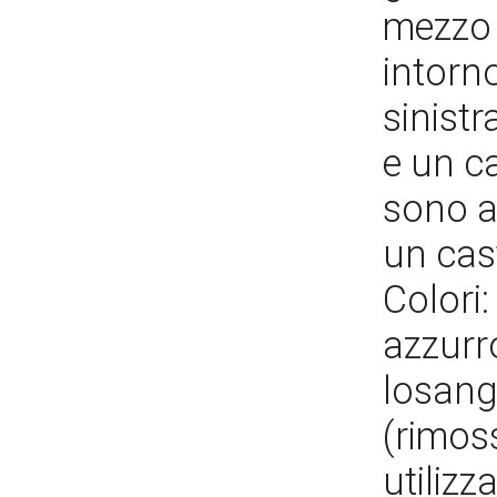
mezzo a
intorno
sinist
e un c
sono al
un cast
Colori:
azzurro
losang
(rimos
utilizz