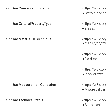
a-dd:
hasConservationStatus
<https://w3id.o
Stato di cons
a-dd:
hasCulturalPropertyType
<https://w3id.
arazzo
a-dd:
hasMaterialOrTechnique
<https://w3id.o
FIBRA VEGET
<https://w3id.or
filo di seta
<https://w3id.o
lana/ arazzo
a-dd:
hasMeasurementCollection
<https://w3id.
Misure del be
a-dd:
hasTechnicalStatus
<https://w3id.o
Stato tecnico