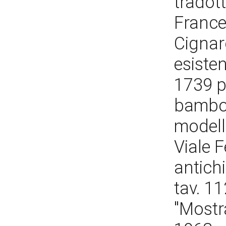
tradot
France
Cignaro
esiste
1739 p
bamboc
modell
Viale F
antichi
tav. 11
"Mostr