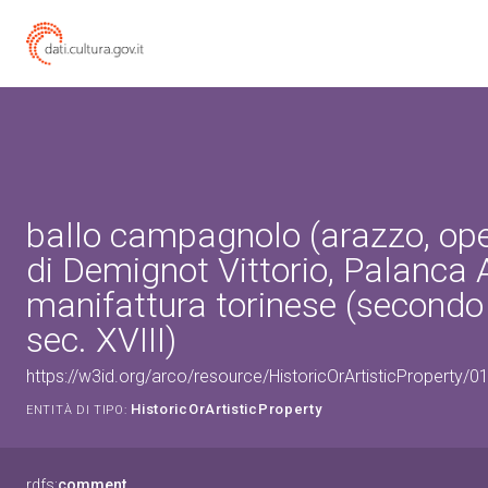
ballo campagnolo (arazzo, ope
di Demignot Vittorio, Palanca 
manifattura torinese (secondo
sec. XVIII)
https://w3id.org/arco/resource/HistoricOrArtisticProperty/
HistoricOrArtisticProperty
ENTITÀ DI TIPO:
rdfs:
comment