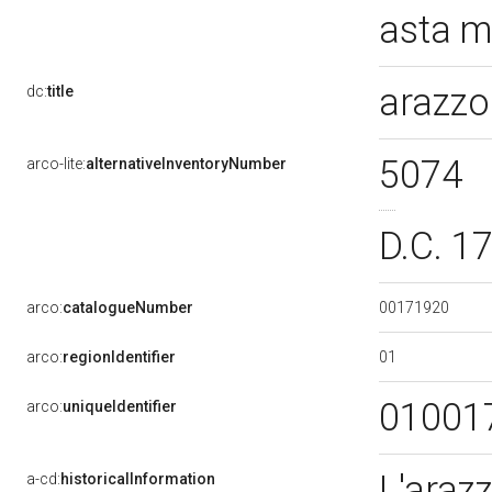
asta m
arazzo
dc:
title
5074
arco-lite:
alternativeInventoryNumber
D.C. 1
00171920
arco:
catalogueNumber
01
arco:
regionIdentifier
01001
arco:
uniqueIdentifier
L'araz
a-cd:
historicalInformation