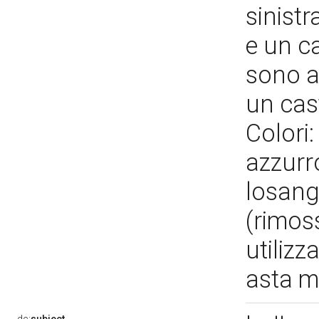
sinist
e un c
sono al
un cast
Colori:
azzurro
losang
(rimos
utilizz
asta m