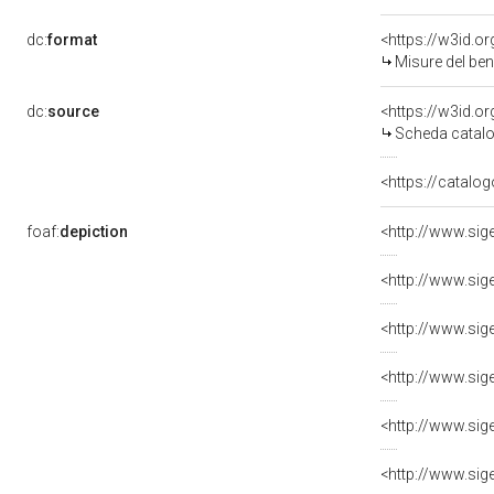
dc:
format
<https://w3id.
Misure del be
dc:
source
<https://w3id.
Scheda catalo
<https://catalog
foaf:
depiction