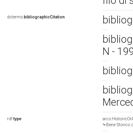
filo di
biblio
dcterms:
bibliographicCitation
bibliog
N - 19
biblio
bibliog
Merced
rdf:
type
arco:HistoricOrA
Bene Storico o