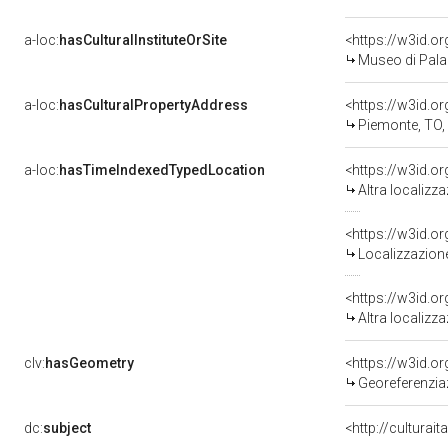
a-loc:
hasCulturalInstituteOrSite
<https://w3id.o
Museo di Pala
a-loc:
hasCulturalPropertyAddress
<https://w3id.
Piemonte, TO,
a-loc:
hasTimeIndexedTypedLocation
<https://w3id.o
Altra localizz
<https://w3id.
Localizzazione
<https://w3id.o
Altra localizz
clv:
hasGeometry
<https://w3id.
Georeferenzia
dc:
subject
<http://culturai