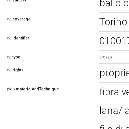
ballo
dc:
subject
Torino
dc:
coverage
01001
dc:
identifier
arazzo
dc:
type
propri
dc:
rights
fibra 
pico:
materialAndTechnique
lana/ 