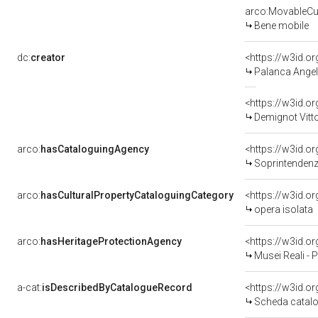
arco:MovableCul
Bene mobile
dc:
creator
<https://w3id.
Palanca Angel
<https://w3id.
Demignot Vitto
arco:
hasCataloguingAgency
<https://w3id.
Soprintendenza
arco:
hasCulturalPropertyCataloguingCategory
<https://w3id.o
opera isolata
arco:
hasHeritageProtectionAgency
<https://w3id.
Musei Reali - 
a-cat:
isDescribedByCatalogueRecord
<https://w3id.
Scheda catalo