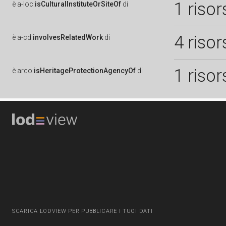
1 risor
è
a-loc:
isCulturalInstituteOrSiteOf
di
4 risor
è
a-cd:
involvesRelatedWork
di
1 risor
è
arco:
isHeritageProtectionAgencyOf
di
SCARICA LODVIEW PER PUBBLICARE I TUOI DATI