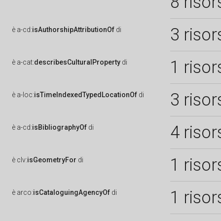
8 risor
3 risor
è
a-cd:
isAuthorshipAttributionOf
di
1 risor
è
a-cat:
describesCulturalProperty
di
3 risor
è
a-loc:
isTimeIndexedTypedLocationOf
di
4 risor
è
a-cd:
isBibliographyOf
di
1 risor
è
clv:
isGeometryFor
di
1 risor
è
arco:
isCataloguingAgencyOf
di