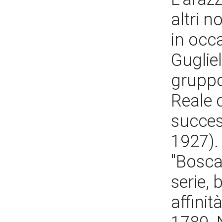
altri n
in occa
Gugliel
gruppo
Reale d
succes
1927). 
"Bosca
serie,
affinità