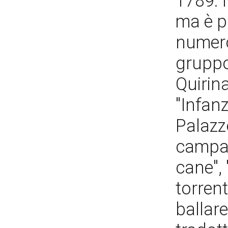
1789. N
ma è p
numero
gruppo
Quirina
"Infanz
Palazzo
campag
cane",
torrent
ballare