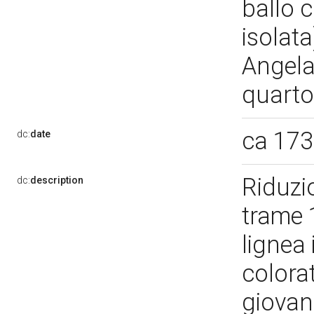
ballo 
isolata
Angela
quarto
ca 17
dc:
date
Riduzi
dc:
description
trame 
lignea 
colorat
giovan