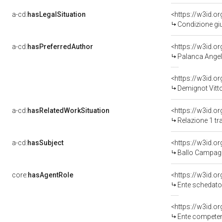
a-cd:
hasLegalSituation
<https://w3id.o
Condizione giu
a-cd:
hasPreferredAuthor
<https://w3id.
Palanca Angel
<https://w3id.
Demignot Vitto
a-cd:
hasRelatedWorkSituation
Relazione 1 tr
a-cd:
hasSubject
<https://w3id.
Ballo Campag
core:
hasAgentRole
<https://w3id.
Ente schedatore d
<https://w3id.o
Ente competent