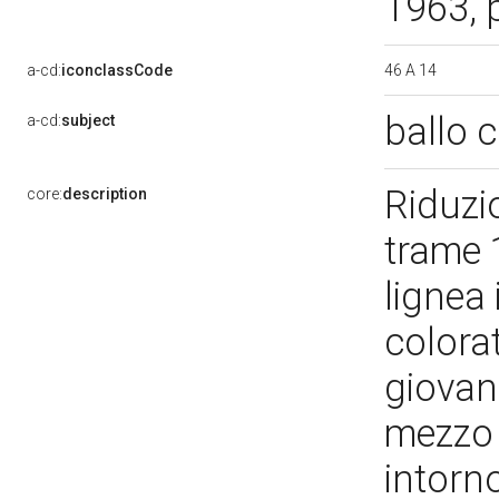
1963, p
46 A 14
a-cd:
iconclassCode
ballo
a-cd:
subject
Riduzi
core:
description
trame 
lignea 
colorat
giovan
mezzo a
intorno