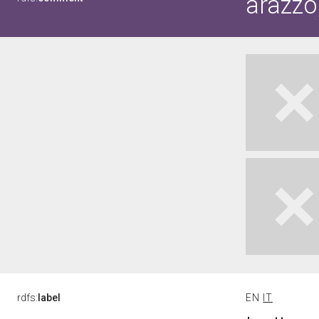
arazzo
rdfs:
label
EN
IT