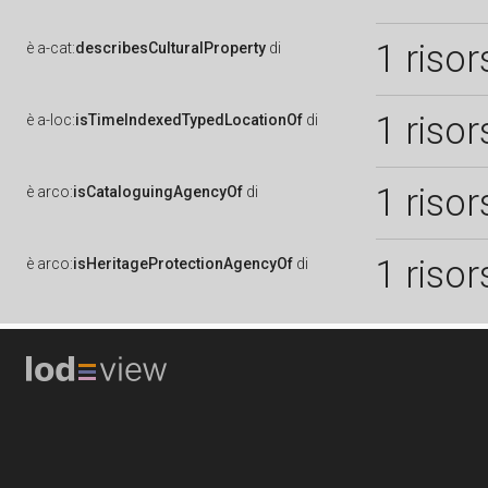
1 risor
è
a-cat:
describesCulturalProperty
di
1 risor
è
a-loc:
isTimeIndexedTypedLocationOf
di
1 risor
è
arco:
isCataloguingAgencyOf
di
1 risor
è
arco:
isHeritageProtectionAgencyOf
di