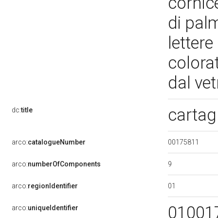
cornic
di pal
lettere
colorat
dal ve
cartagl
dc:
title
00175811
arco:
catalogueNumber
9
arco:
numberOfComponents
01
arco:
regionIdentifier
01001
arco:
uniqueIdentifier