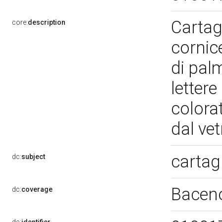
Cartag
core:
description
cornic
di pal
lettere
colorat
dal ve
cartag
dc:
subject
Bacen
dc:
coverage