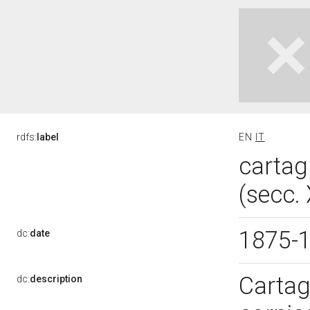
rdfs:
label
EN
IT
cartag
(secc.
1875-
dc:
date
Cartag
dc:
description