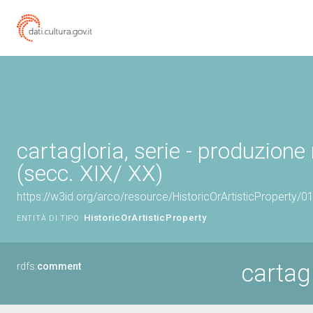
cartagloria, serie - produzione
(secc. XIX/ XX)
https://w3id.org/arco/resource/HistoricOrArtisticProperty/
HistoricOrArtisticProperty
ENTITÀ DI TIPO:
cartagl
rdfs:
comment