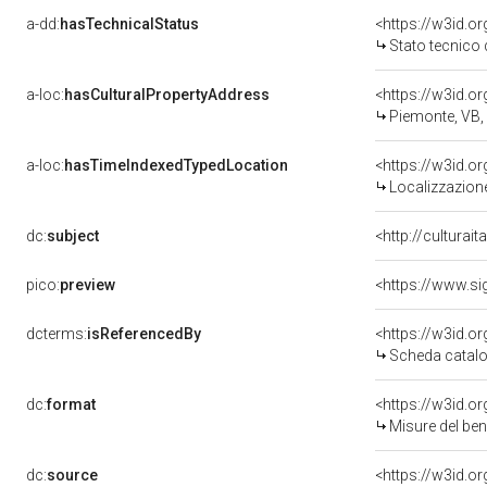
a-dd:
hasTechnicalStatus
<https://w3id.o
Stato tecnico
a-loc:
hasCulturalPropertyAddress
<https://w3id.
Piemonte, VB
a-loc:
hasTimeIndexedTypedLocation
<https://w3id.
Localizzazione
dc:
subject
<http://culturai
pico:
preview
<https://www.si
dcterms:
isReferencedBy
<https://w3id.
Scheda catalo
dc:
format
<https://w3id.
Misure del be
dc:
source
<https://w3id.