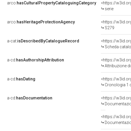
arco:
hasCulturalPropertyCataloguingCategory
<https://w3id.o
serie
arco:
hasHeritageProtectionAgency
<https://w3id.
S279
a-cat:
isDescribedByCatalogueRecord
<https://w3id.
Scheda catalo
a-cd:
hasAuthorshipAttribution
Attribuzione d
a-cd:
hasDating
<https://w3id.
Cronologia 1 
a-cd:
hasDocumentation
Documentazion
Documentazion