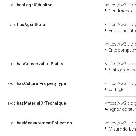
a-cd:
hasLegalSituation
Condizione giu
core:
hasAgentRole
<https://w3id.
Ente schedatore d
<https://w3id.o
Ente competente per tutel
a-dd:
hasConservationStatus
<https://w3id.o
Stato di cons
a-dd:
hasCulturalPropertyType
<https://w3id.
cartagloria
a-dd:
hasMaterialOrTechnique
<https://w3id.o
legno/ doratur
a-dd:
hasMeasurementCollection
<https://w3id.
Misure del be