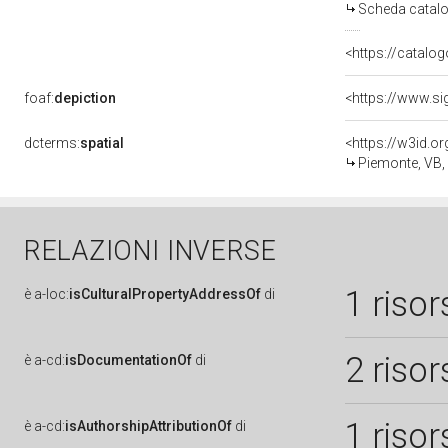
Scheda catalo
<https://catalog
foaf:
depiction
<https://www.si
dcterms:
spatial
<https://w3id.
Piemonte, VB
RELAZIONI INVERSE
1 risor
è
a-loc:
isCulturalPropertyAddressOf
di
2 risor
è
a-cd:
isDocumentationOf
di
1 risor
è
a-cd:
isAuthorshipAttributionOf
di