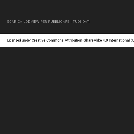
SCARICA LODVIEW PER PUBBLICARE I TUOI DATI
Licensed under
Creative Commons Attribution-ShareAlike 4.0 International
(C