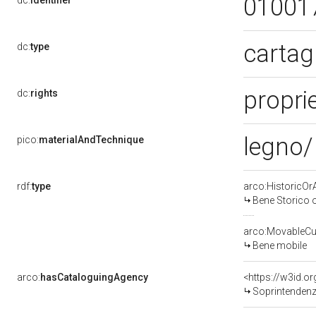
01001
dc:
identifier
cartag
dc:
type
proprie
dc:
rights
legno/
pico:
materialAndTechnique
rdf:
type
arco:HistoricOrA
Bene Storico o
arco:MovableCul
Bene mobile
arco:
hasCataloguingAgency
<https://w3id.
Soprintendenza