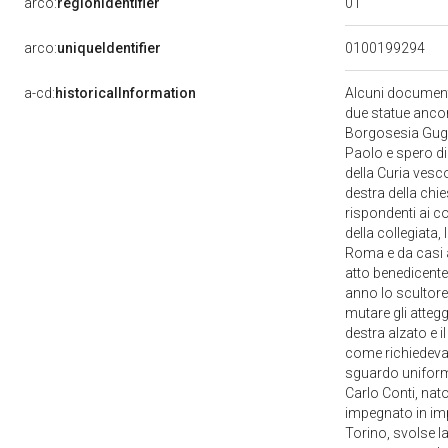
01
arco:
regionIdentifier
arco:
uniqueIdentifier
0100199294
a-cd:
historicalInformation
Alcuni documenti
due statue ancora
Borgosesia Guglie
Paolo e spero di 
della Curia vesco
destra della chie
rispondenti ai co
della collegiata,
Roma e da casi an
atto benedicente
anno lo scultore 
mutare gli atteg
destra alzato e 
come richiedeva 
sguardo uniforma
Carlo Conti, nato
impegnato in imp
Torino, svolse la