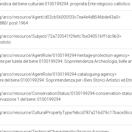
ridica del bene culturale 0100199294: proprietà Ente religioso cattolico
org/arco/resource/Agent/d02cb56005f33c7ea4e4d8546bde43a0>
1880/ post 1964
org/arco/resource/Subject/72a720541f29efc7be340516ff1dc9b3>
ostolo
rg/arco/resource/AgentRole/0100199294-heritage-protection-agency>
 per tutela del bene 0100199294: Soprintendenza Archeologia, belle arti e paes
org/arco/resource/AgentRole/0100199294-cataloguing-agency>
e del bene 0100199294: Soprintendenza per i Beni Storici Artistici ed E
rg/arco/resource/ConservationStatus/0100199294-conservation-statu
ervazione 1 del bene: 0100199294
org/arco/resource/CulturalPropertyType/febcd787a216d79c17bace36
rg/arco/resource/TechnicalCharacteristic/bronzo-fusione>