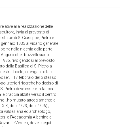
lative alla realizzazione delle
cultore, invia al prevosto di
e statue di S. Giuseppe, Pietro e
30 gennaio 1935 al vicario generale
 porre nella nicchia della parte
. Auguro che i bozzetti siano
o 1935, rivolgendosi al prevosto
to dalla Basilica di S. Pietro a
stra il cielo, o tenga le dita in
se". Il 17 febbraio dello stesso
opo ulteriori ricerche ho deciso di
S. Pietro deve essere in faccia
le braccia alzate verso il centro
ano...ho mutato atteggiamento e
 XIX, doc. 4/23, doc. 4/96).;
iltà valsesiana ed archeologo,
osi all'Accademia Albertina di
 Novara e Vercelli, dove eseguì