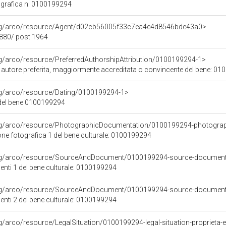
grafica n: 0100199294
org/arco/resource/Agent/d02cb56005f33c7ea4e4d8546bde43a0>
1880/ post 1964
rg/arco/resource/PreferredAuthorshipAttribution/0100199294-1>
i autore preferita, maggiormente accreditata o convincente del bene: 0
org/arco/resource/Dating/0100199294-1>
del bene 0100199294
org/arco/resource/PhotographicDocumentation/0100199294-photogra
e fotografica 1 del bene culturale: 0100199294
org/arco/resource/SourceAndDocument/0100199294-source-documen
nti 1 del bene culturale: 0100199294
org/arco/resource/SourceAndDocument/0100199294-source-documen
nti 2 del bene culturale: 0100199294
g/arco/resource/LegalSituation/0100199294-legal-situation-proprieta-en