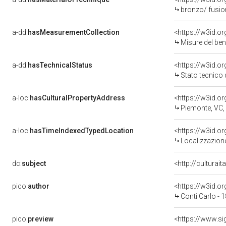
bronzo/ fusio
a-dd:
hasMeasurementCollection
<https://w3id.
Misure del be
a-dd:
hasTechnicalStatus
<https://w3id.o
Stato tecnico
a-loc:
hasCulturalPropertyAddress
<https://w3id.
Piemonte, VC,
a-loc:
hasTimeIndexedTypedLocation
<https://w3id.
Localizzazione
dc:
subject
<http://culturai
pico:
author
<https://w3id.
Conti Carlo - 
pico:
preview
<https://www.si