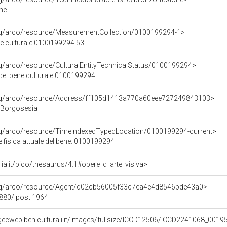
ne
org/arco/resource/MeasurementCollection/0100199294-1>
ne culturale 0100199294 53
rg/arco/resource/CulturalEntityTechnicalStatus/0100199294>
 del bene culturale 0100199294
org/arco/resource/Address/ff105d1413a770a60eee727249843103>
 Borgosesia
org/arco/resource/TimeIndexedTypedLocation/0100199294-current>
 fisica attuale del bene: 0100199294
talia.it/pico/thesaurus/4.1#opere_d_arte_visiva>
org/arco/resource/Agent/d02cb56005f33c7ea4e4d8546bde43a0>
1880/ post 1964
gecweb.beniculturali.it/images/fullsize/ICCD12506/ICCD2241068_0019