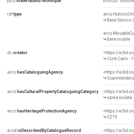
pico:
materialAndTechnique
bronzo/ fusion
rdf:
type
arco:HistoricOrA
Bene Storico o
arco:MovableCul
Bene mobile
dc:
creator
<https://w3id.
Conti Carlo - 
arco:
hasCataloguingAgency
<https://w3id.
Soprintendenza
arco:
hasCulturalPropertyCataloguingCategory
<https://w3id.o
opera isolata
arco:
hasHeritageProtectionAgency
<https://w3id.
S279
a-cat:
isDescribedByCatalogueRecord
<https://w3id.