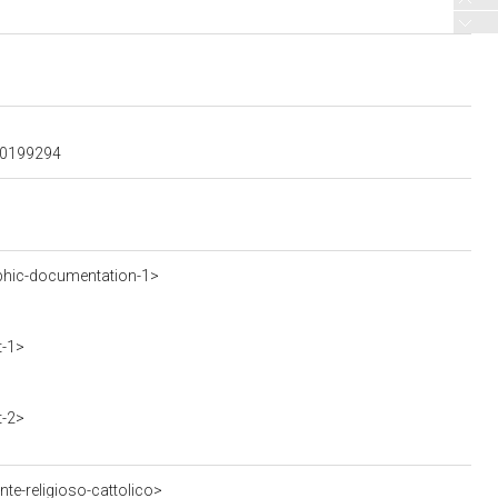
100199294
phic-documentation-1>
t-1>
t-2>
te-religioso-cattolico>