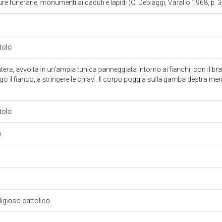
e funerarie, monumenti ai caduti e lapidi (C. Debiaggi, Varallo 1968, p. 
tolo
ntera, avvolta in un'ampia tunica panneggiata intorno ai fianchi, con il br
o il fianco, a stringere le chiavi. Il corpo poggia sulla gamba destra men
tolo
)
eligioso cattolico