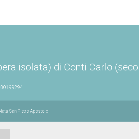
pera isolata) di Conti Carlo (sec
0100199294
olata San Pietro Apostolo