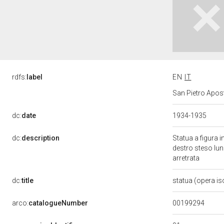
rdfs:
label
EN
IT
San Pietro Apost
dc:
date
1934-1935
dc:
description
Statua a figura i
destro steso lung
arretrata
dc:
title
statua (opera is
00199294
arco:
catalogueNumber