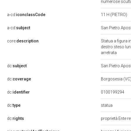
numerose scultur
a-cd:
iconclassCode
11 H (PIETRO)
a-cd:
subject
San Pietro Apos
core:
description
Statua a figura i
destro steso lung
arretrata
dc:
subject
San Pietro Apos
dc:
coverage
Borgosesia (VC
dc:
identifier
0100199294
statua
dc:
type
dc:
rights
proprietà Ente r