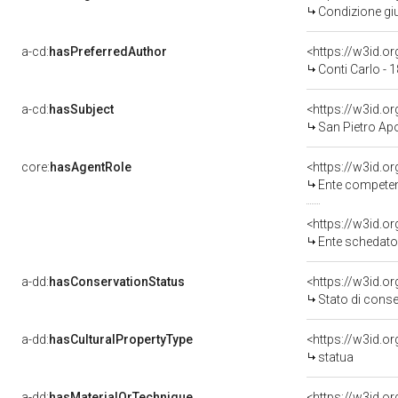
Condizione giu
a-cd:
hasPreferredAuthor
<https://w3id.
Conti Carlo - 
a-cd:
hasSubject
<https://w3id.
San Pietro Ap
core:
hasAgentRole
<https://w3id.o
Ente competente
<https://w3id.
Ente schedator
a-dd:
hasConservationStatus
<https://w3id.o
Stato di cons
a-dd:
hasCulturalPropertyType
<https://w3id.
statua
a-dd:
hasMaterialOrTechnique
<https://w3id.o