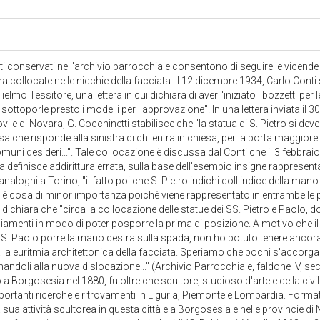
 conservati nell'archivio parrocchiale consentono di seguire le vicende re
 collocate nelle nicchie della facciata. Il 12 dicembre 1934, Carlo Conti s
lmo Tessitore, una lettera in cui dichiara di aver "iniziato i bozzetti per l
sottoporle presto i modelli per l'approvazione". In una lettera inviata il 
vile di Novara, G. Cocchinetti stabilisce che "la statua di S. Pietro si deve
sa che risponde alla sinistra di chi entra in chiesa, per la porta maggiore
muni desideri...". Tale collocazione è discussa dal Conti che il 3 febbrai
 la definisce addirittura errata, sulla base dell'esempio insigne rappresenta
aloghi a Torino, "il fatto poi che S. Pietro indichi coll'indice della mano de
 è cosa di minor importanza poichè viene rappresentato in entrambe le po
dichiara che "circa la collocazione delle statue dei SS. Pietro e Paolo, d
giamenti in modo di poter posporre la prima di posizione. A motivo che il 
il S. Paolo porre la mano destra sulla spada, non ho potuto tenere ancora 
la euritmia architettonica della facciata. Speriamo che pochi s'accorg
ndoli alla nuova dislocazione..." (Archivio Parrocchiale, faldone IV, sec.
 a Borgosesia nel 1880, fu oltre che scultore, studioso d'arte e della civ
ortanti ricerche e ritrovamenti in Liguria, Piemonte e Lombardia. Format
 sua attività scultorea in questa città e a Borgosesia e nelle provincie di