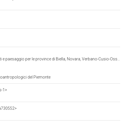
aggio per le province di Biella, Novara, Verbano-Cusio-Ossola e Vercelli
tnoantropologici del Piemonte
s-1>
ca730552>