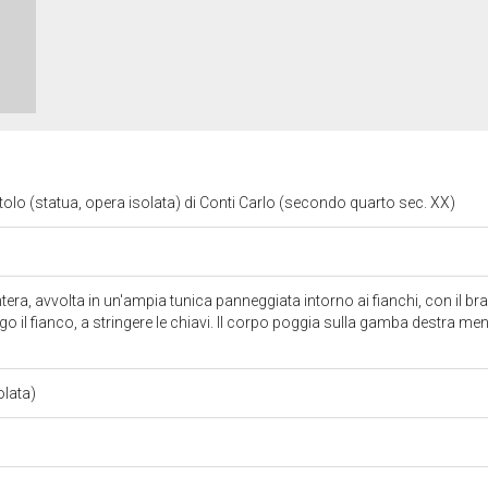
olo (statua, opera isolata) di Conti Carlo (secondo quarto sec. XX)
ntera, avvolta in un'ampia tunica panneggiata intorno ai fianchi, con il br
o il fianco, a stringere le chiavi. Il corpo poggia sulla gamba destra men
olata)