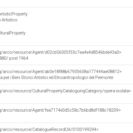
e
rtisticProperty
 Artistico
turalProperty
org/arco/resource/Agent/d02cb56005f33c7ea4e4d8546bde43a0>
1880/ post 1964
org/arco/resource/Agent/ab0e18f88b67935608a177444ae08812>
 per i Beni Storici Artistici ed Etnoantropologici del Piemonte
rg/arco/resource/CulturalPropertyCataloguingCategory/opera-isolata>
org/arco/resource/Agent/fea7174e0d5c58c7b6bd8df188c18209>
org/arco/resource/CatalogueRecordOA/0100199294>