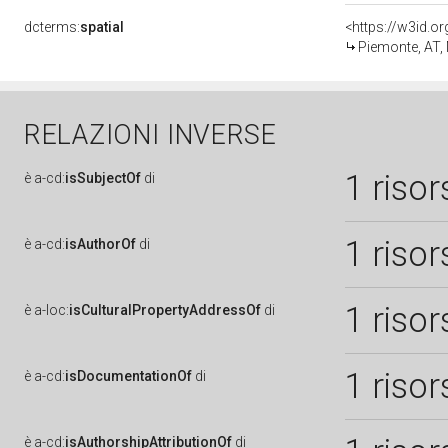
dcterms:
spatial
<https://w3id.
Piemonte, AT,
RELAZIONI INVERSE
1 risor
è
a-cd:
isSubjectOf
di
1 risor
è
a-cd:
isAuthorOf
di
1 risor
è
a-loc:
isCulturalPropertyAddressOf
di
1 risor
è
a-cd:
isDocumentationOf
di
è
a-cd:
isAuthorshipAttributionOf
di