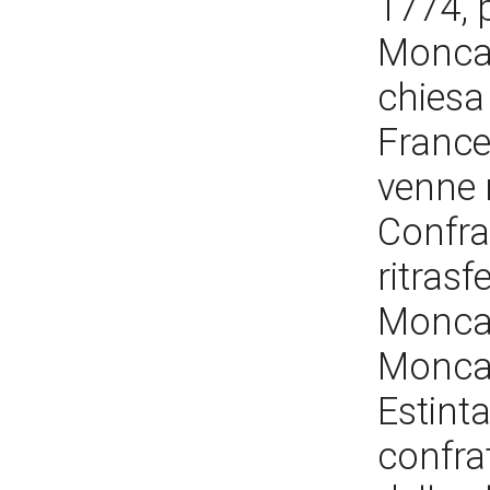
1774, p
Moncal
chiesa
France
venne r
Confrat
ritrasf
Moncalv
Moncal
Estinta
confrat