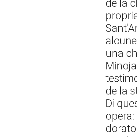
della 
proprie
Sant'An
alcune
una chi
Minoja 
testimo
della s
Di que
opera:
dorato