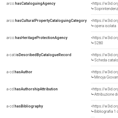
arco:
hasCataloguingAgency
<https://w3id.
Soprintendenza
arco:
hasCulturalPropertyCataloguingCategory
<https://w3id.o
opera isolata
arco:
hasHeritageProtectionAgency
<https://w3id.
S280
a-cat:
isDescribedByCatalogueRecord
<https://w3id.
Scheda catalo
a-cd:
hasAuthor
<https://w3id.
Minoja Giovann
a-cd:
hasAuthorshipAttribution
<https://w3id.o
Attribuzione d
a-cd:
hasBibliography
<https://w3id.o
Bibliografia 1