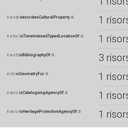
1 risor
1 risor
è
a-cat:
describesCulturalProperty
di
1 risor
è
a-loc:
isTimeIndexedTypedLocationOf
di
3 risor
è
a-cd:
isBibliographyOf
di
1 risor
è
clv:
isGeometryFor
di
1 risor
è
arco:
isCataloguingAgencyOf
di
1 risor
è
arco:
isHeritageProtectionAgencyOf
di