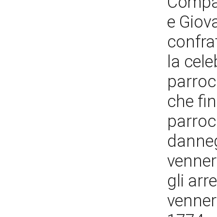
Compagn
e Giova
confrat
la cele
parroc
che fin
parroc
danneg
vennero
gli arr
vennero