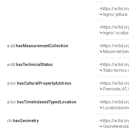
<https://w3id.o
legno/ pittura
<https://w3id.o
legno/ scultur
a-dd:
hasMeasurementCollection
<https://w3id.
Misure del be
a-dd:
hasTechnicalStatus
<https://w3id.o
Stato tecnico
a-loc:
hasCulturalPropertyAddress
<https://w3id.
Piemonte, AT,
a-loc:
hasTimeIndexedTypedLocation
<https://w3id.
Localizzazione
clv:
hasGeometry
<https://w3id.
Georeferenzia