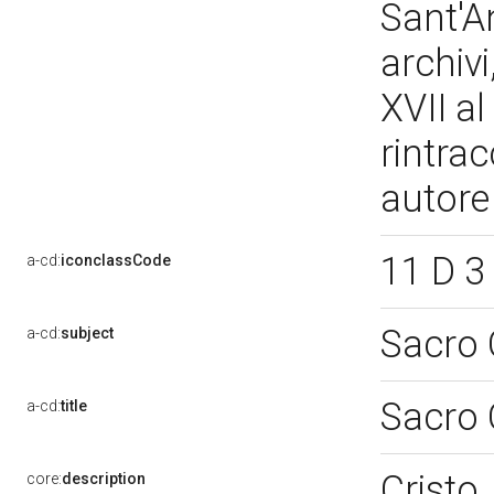
Sant'An
archivi
XVII a
rintrac
autor
11 D 3
a-cd:
iconclassCode
Sacro 
a-cd:
subject
Sacro 
a-cd:
title
Cristo
core:
description