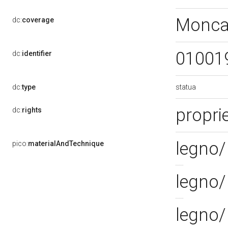
Monca
dc:
coverage
01001
dc:
identifier
statua
dc:
type
proprie
dc:
rights
legno/
pico:
materialAndTechnique
legno/
legno/