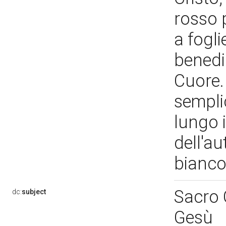
rosso 
a fogl
benedic
Cuore.
sempli
lungo i
dell'au
bianc
Sacro 
dc:
subject
Gesù