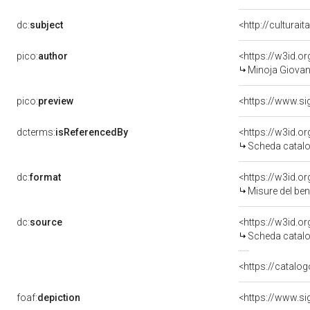
dc:
subject
<http://culturai
pico:
author
<https://w3id.
Minoja Giovann
pico:
preview
dcterms:
isReferencedBy
<https://w3id.
Scheda catalo
dc:
format
<https://w3id.
Misure del be
dc:
source
<https://w3id.
Scheda catalo
<https://catalog
foaf:
depiction