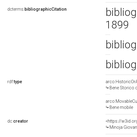
bibliog
dcterms:
bibliographicCitation
1899
bibliog
bibliog
rdf:
type
arco:HistoricOrA
Bene Storico o
arco:MovableCul
Bene mobile
dc:
creator
<https://w3id.
Minoja Giovann