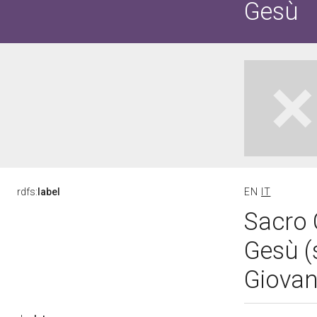
Gesù
rdfs:
label
EN
IT
Sacro 
Gesù (
Giovan