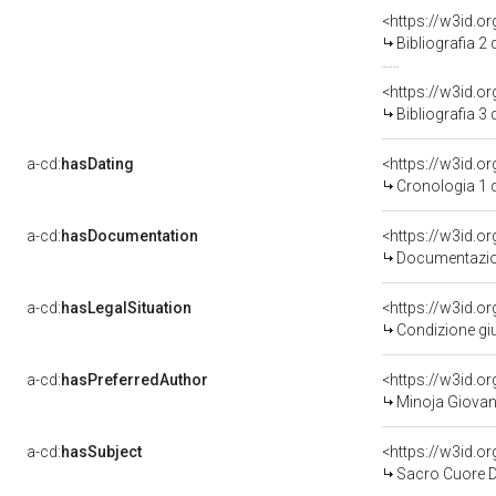
<https://w3id.o
Bibliografia 2
<https://w3id.o
Bibliografia 3
a-cd:
hasDating
<https://w3id.
Cronologia 1 
a-cd:
hasDocumentation
Documentazion
a-cd:
hasLegalSituation
Condizione giu
a-cd:
hasPreferredAuthor
<https://w3id.
Minoja Giovann
a-cd:
hasSubject
<https://w3id.
Sacro Cuore D