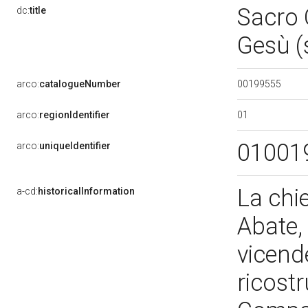
Sacro 
dc:
title
Gesù (
00199555
arco:
catalogueNumber
01
arco:
regionIdentifier
01001
arco:
uniqueIdentifier
La chie
a-cd:
historicalInformation
Abate, 
vicend
ricost