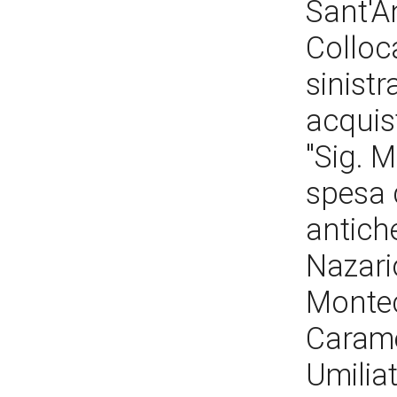
Sant'A
Colloc
sinistr
acquist
"Sig. M
spesa d
antich
Nazari
Montech
Carame
Umiliat