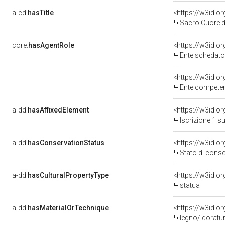
a-cd:
hasTitle
<https://w3id.o
Sacro Cuore d
core:
hasAgentRole
<https://w3id.
Ente schedatore d
<https://w3id.o
Ente competente per t
a-dd:
hasAffixedElement
<https://w3id.o
Iscrizione 1 s
a-dd:
hasConservationStatus
<https://w3id.o
Stato di cons
a-dd:
hasCulturalPropertyType
<https://w3id.
statua
a-dd:
hasMaterialOrTechnique
<https://w3id.o
legno/ doratu