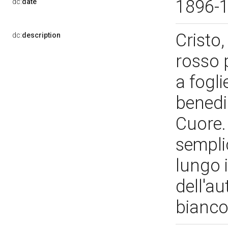
1896-
dc:
date
Cristo
dc:
description
rosso 
a fogl
benedic
Cuore.
sempli
lungo i
dell'au
bianc