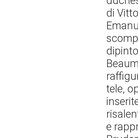
duches
di Vitt
Emanuel
scompa
dipint
Beaumo
raffigu
tele, o
inserit
risalen
e rappr