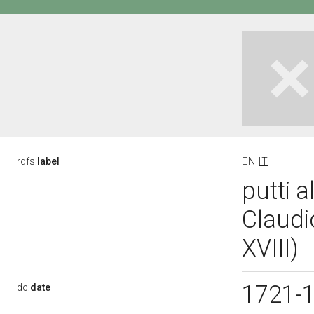
rdfs:
label
EN
IT
putti a
Claudi
XVIII)
1721-
dc:
date