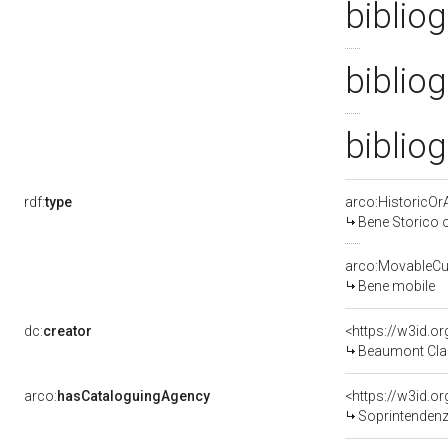
bibliog
bibliog
bibliog
rdf:
type
arco:HistoricOrA
Bene Storico o
arco:MovableCul
Bene mobile
dc:
creator
<https://w3id.
Beaumont Cla
arco:
hasCataloguingAgency
<https://w3id.
Soprintendenza