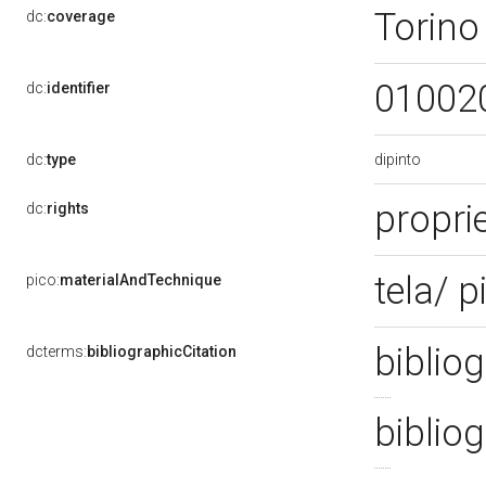
Torino
dc:
coverage
01002
dc:
identifier
dipinto
dc:
type
propri
dc:
rights
tela/ p
pico:
materialAndTechnique
bibliog
dcterms:
bibliographicCitation
bibliog