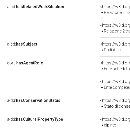
a-cd:
hasRelatedWorkSituation
Relazione 1 tr
Relazione 2 tr
a-cd:
hasSubject
<https://w3id.
Putti Alati
core:
hasAgentRole
<https://w3id.
Ente schedatore d
<https://w3id.o
Ente competent
a-dd:
hasConservationStatus
<https://w3id.o
Stato di cons
a-dd:
hasCulturalPropertyType
<https://w3id.
dipinto