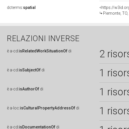
dcterms:
spatial
<https://w3id.
Piemonte, TO,
RELAZIONI INVERSE
2 risor
è
a-cd:
isRelatedWorkSituationOf
di
1 risor
è
a-cd:
isSubjectOf
di
1 risor
è
a-cd:
isAuthorOf
di
1 risor
è
a-loc:
isCulturalPropertyAddressOf
di
è
a-cd:
isDocumentationOf
di