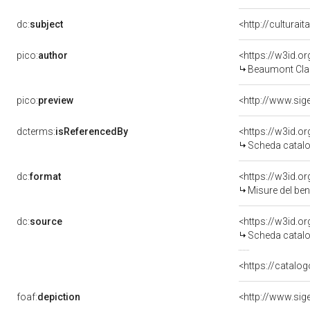
dc:
subject
<http://culturai
pico:
author
<https://w3id.
Beaumont Cla
pico:
preview
<http://www.sig
dcterms:
isReferencedBy
<https://w3id.
Scheda catalo
dc:
format
<https://w3id.
Misure del be
dc:
source
<https://w3id.
Scheda catalo
<https://catalog
foaf:
depiction
<http://www.sig