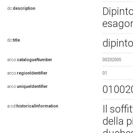
Dipinto
dc:
description
esago
dipinto
dc:
title
00202005
arco:
catalogueNumber
01
arco:
regionIdentifier
01002
arco:
uniqueIdentifier
Il soff
a-cd:
historicalInformation
della 