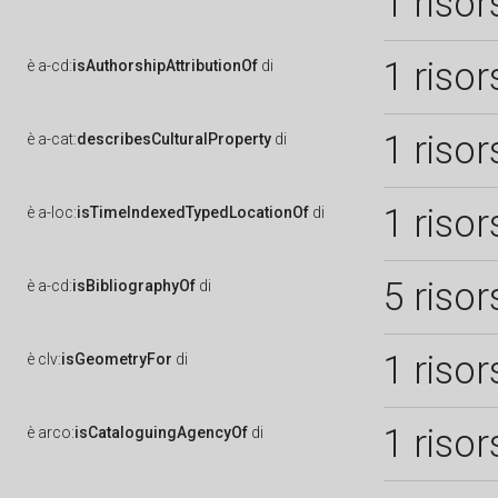
1 risor
1 risor
è
a-cd:
isAuthorshipAttributionOf
di
1 risor
è
a-cat:
describesCulturalProperty
di
1 risor
è
a-loc:
isTimeIndexedTypedLocationOf
di
5 risor
è
a-cd:
isBibliographyOf
di
1 risor
è
clv:
isGeometryFor
di
1 risor
è
arco:
isCataloguingAgencyOf
di