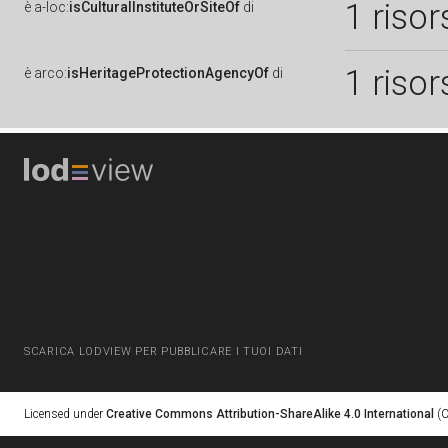
1 risor
è
a-loc:
isCulturalInstituteOrSiteOf
di
1 risor
è
arco:
isHeritageProtectionAgencyOf
di
SCARICA LODVIEW PER PUBBLICARE I TUOI DATI
Licensed under
Creative Commons Attribution-ShareAlike 4.0 International
(C