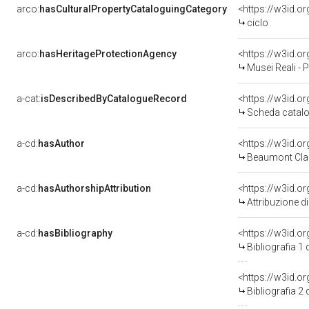
arco:
hasCulturalPropertyCataloguingCategory
<https://w3id.o
ciclo
arco:
hasHeritageProtectionAgency
<https://w3id.
Musei Reali - 
a-cat:
isDescribedByCatalogueRecord
<https://w3id.
Scheda catalo
a-cd:
hasAuthor
<https://w3id.
Beaumont Cla
a-cd:
hasAuthorshipAttribution
<https://w3id.o
Attribuzione d
a-cd:
hasBibliography
<https://w3id.o
Bibliografia 1
<https://w3id.o
Bibliografia 2