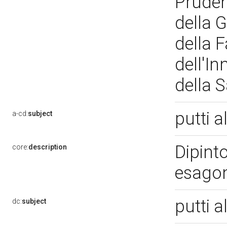
Prudenz
della 
della F
dell'In
della 
putti a
a-cd:
subject
Dipinto
core:
description
esago
putti a
dc:
subject