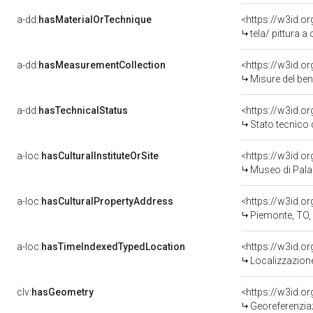
a-dd:
hasMaterialOrTechnique
<https://w3id.or
tela/ pittura a 
a-dd:
hasMeasurementCollection
<https://w3id.
Misure del be
a-dd:
hasTechnicalStatus
<https://w3id.o
Stato tecnico
a-loc:
hasCulturalInstituteOrSite
<https://w3id.o
Museo di Pala
a-loc:
hasCulturalPropertyAddress
<https://w3id.
Piemonte, TO,
a-loc:
hasTimeIndexedTypedLocation
<https://w3id.
Localizzazione
clv:
hasGeometry
<https://w3id.
Georeferenzia