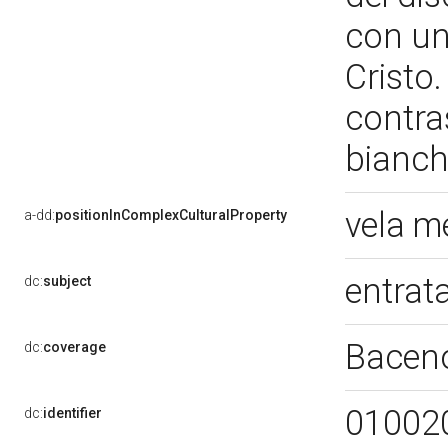
con un
Cristo
contras
bianch
vela m
a-dd:
positionInComplexCulturalProperty
entrat
dc:
subject
Bacen
dc:
coverage
01002
dc:
identifier