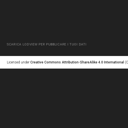
SCARICA LODVIEW PER PUBBLICARE I TUOI DATI
Licensed under
Creative Commons Attribution-ShareAlike 4.0 International
(C