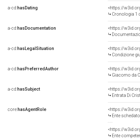
a-cd:
hasDating
<https://w3id.o
Cronologia 1 
a-cd:
hasDocumentation
Documentazion
a-cd:
hasLegalSituation
Condizione giu
a-cd:
hasPreferredAuthor
<https://w3id.
Giacomo da Ca
a-cd:
hasSubject
<https://w3id.
Entrata Di Cr
core:
hasAgentRole
<https://w3id.
Ente schedatore d
<https://w3id.o
Ente competente per tutel