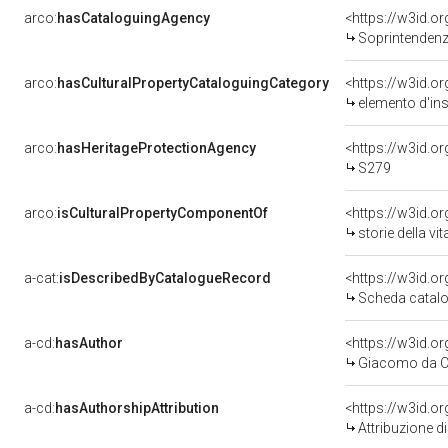
arco:
hasCataloguingAgency
<https://w3id.
Soprintendenza
arco:
hasCulturalPropertyCataloguingCategory
<https://w3id.o
elemento d'in
arco:
hasHeritageProtectionAgency
<https://w3id.
S279
arco:
isCulturalPropertyComponentOf
<https://w3id.o
storie della v
a-cat:
isDescribedByCatalogueRecord
<https://w3id.
Scheda catalo
a-cd:
hasAuthor
<https://w3id.
Giacomo da Ca
a-cd:
hasAuthorshipAttribution
<https://w3id.o
Attribuzione d