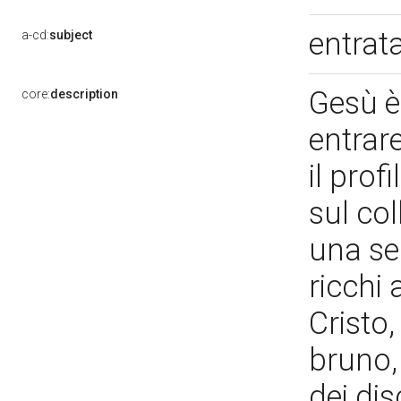
entrat
a-cd:
subject
Gesù è
core:
description
entrar
il prof
sul col
una ser
ricchi 
Cristo,
bruno,
dei dis