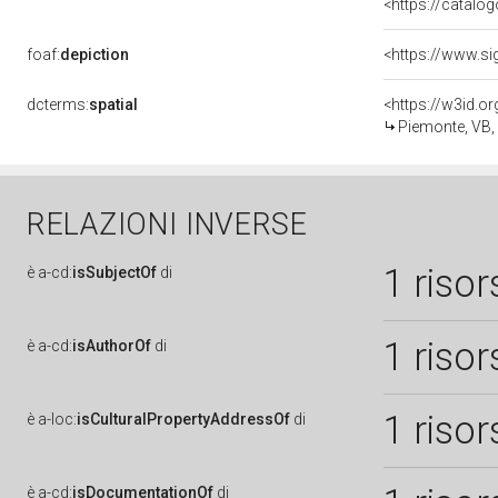
<https://catalog
foaf:
depiction
<https://www.si
dcterms:
spatial
<https://w3id.
Piemonte, VB
RELAZIONI INVERSE
1 risor
è
a-cd:
isSubjectOf
di
1 risor
è
a-cd:
isAuthorOf
di
1 risor
è
a-loc:
isCulturalPropertyAddressOf
di
è
a-cd:
isDocumentationOf
di