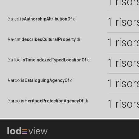
1 risor
1 risor
è
a-cd:
isAuthorshipAttributionOf
di
1 risor
è
a-cat:
describesCulturalProperty
di
1 risor
è
a-loc:
isTimeIndexedTypedLocationOf
di
1 risor
è
arco:
isCataloguingAgencyOf
di
1 risor
è
arco:
isHeritageProtectionAgencyOf
di