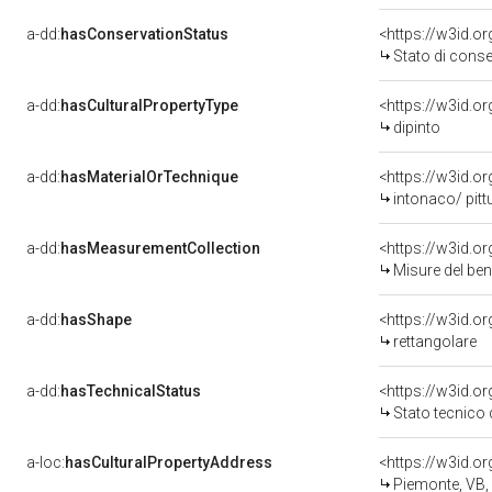
a-dd:
hasConservationStatus
<https://w3id.o
Stato di cons
a-dd:
hasCulturalPropertyType
<https://w3id.
dipinto
a-dd:
hasMaterialOrTechnique
<https://w3id.o
intonaco/ pitt
a-dd:
hasMeasurementCollection
<https://w3id.
Misure del be
a-dd:
hasShape
<https://w3id.o
rettangolare
a-dd:
hasTechnicalStatus
<https://w3id.o
Stato tecnico
a-loc:
hasCulturalPropertyAddress
<https://w3id.
Piemonte, VB