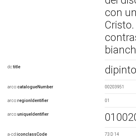
dei dis
con un
Cristo
contras
bianch
dipint
dc:
title
00203951
arco:
catalogueNumber
01
arco:
regionIdentifier
01002
arco:
uniqueIdentifier
73 D 14
a-cd:
iconclassCode