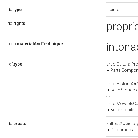
dipinto
dc:
type
proprie
dc:
rights
intona
pico:
materialAndTechnique
rdf:
type
arco:CulturalP
Parte Compone
arco:HistoricOrA
Bene Storico o
arco:MovableCul
Bene mobile
dc:
creator
<https://w3id.
Giacomo da Ca