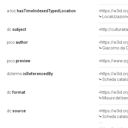
a-loc:
hasTimeIndexedTypedLocation
<https://w3id.
Localizzazione
dc:
subject
<http://culturai
pico:
author
<https://w3id.
Giacomo da Ca
pico:
preview
<https://www.si
dcterms:
isReferencedBy
<https://w3id.
Scheda catalo
dc:
format
<https://w3id.
Misure del be
dc:
source
<https://w3id.
Scheda catalo