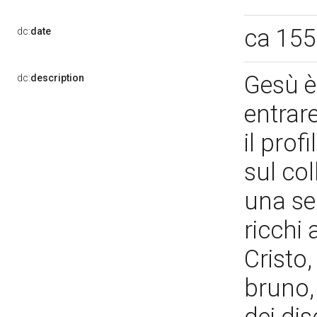
ca 15
dc:
date
Gesù è
dc:
description
entrar
il prof
sul col
una ser
ricchi 
Cristo,
bruno,