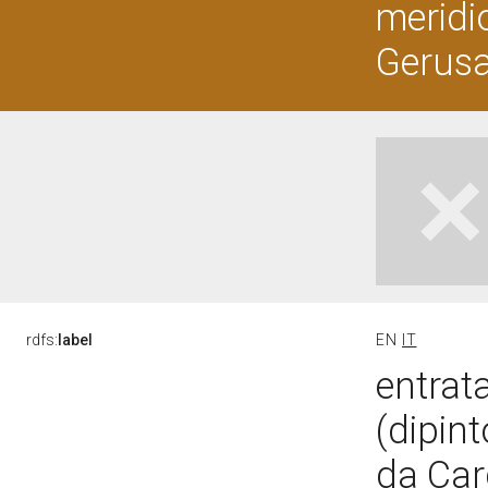
meridio
Gerus
rdfs:
label
EN
IT
entrat
(dipin
da Car