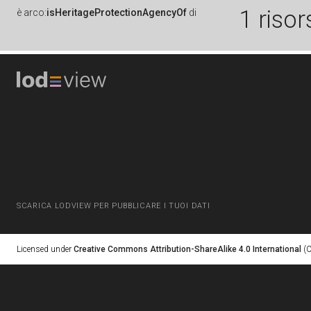
1 risor
è
arco:
isHeritageProtectionAgencyOf
di
SCARICA LODVIEW PER PUBBLICARE I TUOI DATI
Licensed under
Creative Commons Attribution-ShareAlike 4.0 International
(C