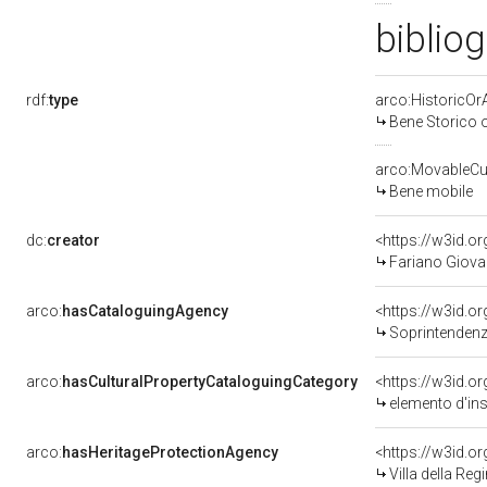
bibliog
rdf:
type
arco:HistoricOrA
Bene Storico o
arco:MovableCul
Bene mobile
dc:
creator
<https://w3id.
Fariano Giovan
arco:
hasCataloguingAgency
<https://w3id.
Soprintendenza
arco:
hasCulturalPropertyCataloguingCategory
<https://w3id.o
elemento d'in
arco:
hasHeritageProtectionAgency
<https://w3id.
Villa della Reg