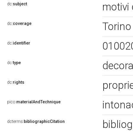
motivi 
dc:
subject
Torino
dc:
coverage
01002
dc:
identifier
decora
dc:
type
propri
dc:
rights
intona
pico:
materialAndTechnique
bibliog
dcterms:
bibliographicCitation