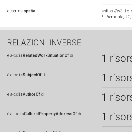
dcterms:
spatial
<https://w3id.
Piemonte, TO,
RELAZIONI INVERSE
1 risor
è
a-cd:
isRelatedWorkSituationOf
di
1 risor
è
a-cd:
isSubjectOf
di
1 risor
è
a-cd:
isAuthorOf
di
1 risor
è
a-loc:
isCulturalPropertyAddressOf
di