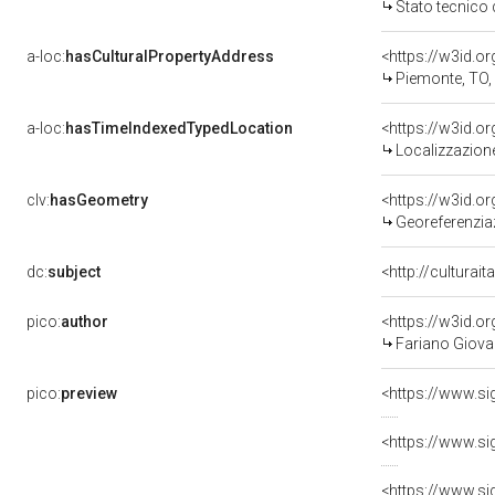
Stato tecnico
a-loc:
hasCulturalPropertyAddress
<https://w3id.
Piemonte, TO,
a-loc:
hasTimeIndexedTypedLocation
<https://w3id.
Localizzazione
clv:
hasGeometry
<https://w3id.
Georeferenzia
dc:
subject
<http://culturai
pico:
author
<https://w3id.
Fariano Giovan
pico:
preview
<https://www.si
<https://www.si
<https://www.si