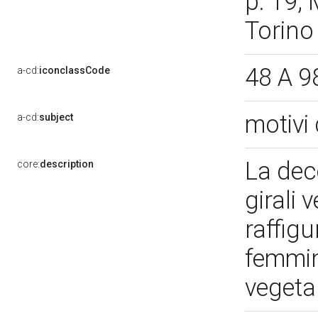
p. 19; 
Torino
48 A 9
a-cd:
iconclassCode
motivi 
a-cd:
subject
La dec
core:
description
girali 
raffig
femmini
vegeta