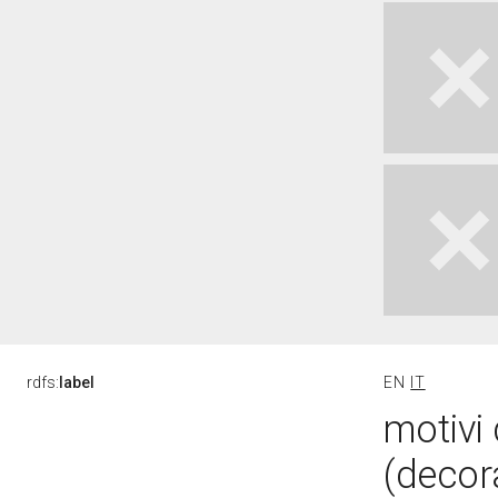
rdfs:
label
EN
IT
motivi 
(decor