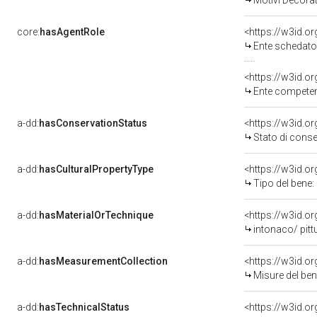
Motivi Decorati
core:
hasAgentRole
<https://w3id.
Ente schedatore d
<https://w3id.o
Ente competent
a-dd:
hasConservationStatus
<https://w3id.o
Stato di cons
a-dd:
hasCulturalPropertyType
<https://w3id.
Tipo del bene:
a-dd:
hasMaterialOrTechnique
<https://w3id.o
intonaco/ pitt
a-dd:
hasMeasurementCollection
<https://w3id.
Misure del be
a-dd:
hasTechnicalStatus
<https://w3id.o