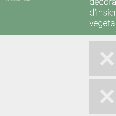
decora
d'insie
vegetal