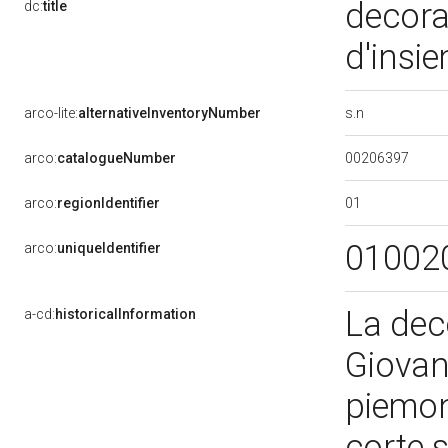
decora
dc:
title
d'insi
s.n
arco-lite:
alternativeInventoryNumber
00206397
arco:
catalogueNumber
01
arco:
regionIdentifier
01002
arco:
uniqueIdentifier
La dec
a-cd:
historicalInformation
Giovan
piemon
corte s