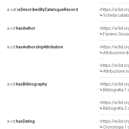
a-cat:
isDescribedByCatalogueRecord
<https://w3id.
Scheda catalo
a-cd:
hasAuthor
<https://w3id.
Fariano Giovan
a-cd:
hasAuthorshipAttribution
<https://w3id.o
Attribuzione d
<https://w3id.o
Attribuzione s
a-cd:
hasBibliography
<https://w3id.o
Bibliografia 1
<https://w3id.o
Bibliografia 2
a-cd:
hasDating
<https://w3id.
Cronologia 1 