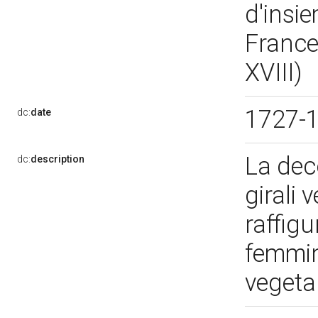
d'insi
France
XVIII)
1727-
dc:
date
La dec
dc:
description
girali 
raffig
femmini
vegeta