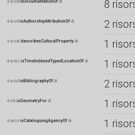
8 risor
è
a-cd:
isDocumentationOf
di
2 risor
è
a-cd:
isAuthorshipAttributionOf
di
1 risor
è
a-cat:
describesCulturalProperty
di
1 risor
è
a-loc:
isTimeIndexedTypedLocationOf
di
2 risor
è
a-cd:
isBibliographyOf
di
1 risor
è
clv:
isGeometryFor
di
1 risor
è
arco:
isCataloguingAgencyOf
di