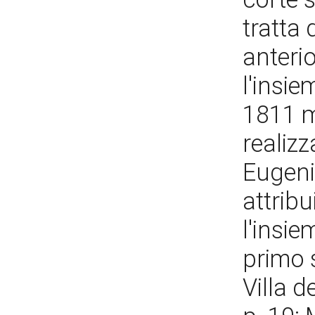
tratta
anteri
l'insie
1811 m
realizz
Eugeni
attrib
l'insie
primo 
Villa d