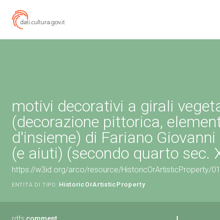
motivi decorativi a girali vegeta
(decorazione pittorica, elemen
d'insieme) di Fariano Giovann
(e aiuti) (secondo quarto sec. X
https://w3id.org/arco/resource/HistoricOrArtisticProperty/
HistoricOrArtisticProperty
ENTITÀ DI TIPO:
rdfs:
comment