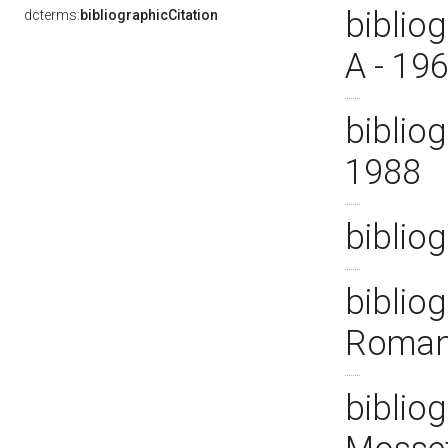
biblio
dcterms:
bibliographicCitation
A - 19
bibliog
1988
bibliog
bibliog
Roman
bibliog