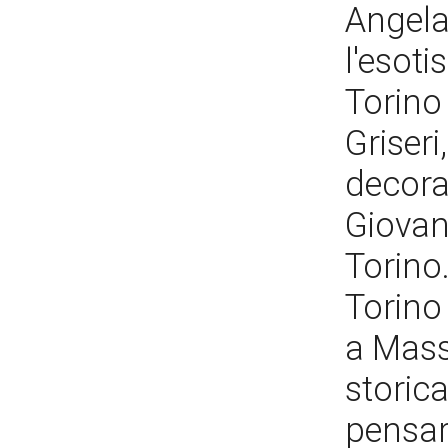
Angela 
l'esoti
Torino
Griseri
decora
Giovan
Torino.
Torino
a Mass
storica
pensar