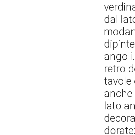
verdina
dal lat
modana
dipinte
angoli
retro d
tavole 
anche p
lato an
decora
dorate