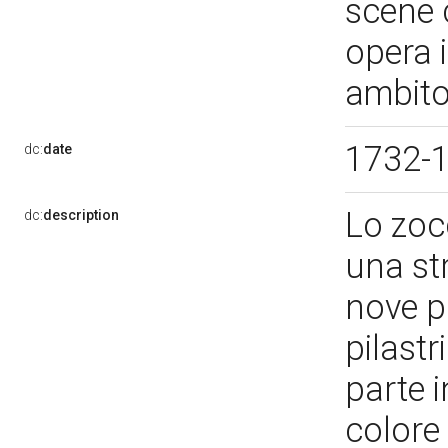
scene c
opera i
ambito
1732-
dc:
date
Lo zocc
dc:
description
una st
nove pa
pilastri
parte i
colore