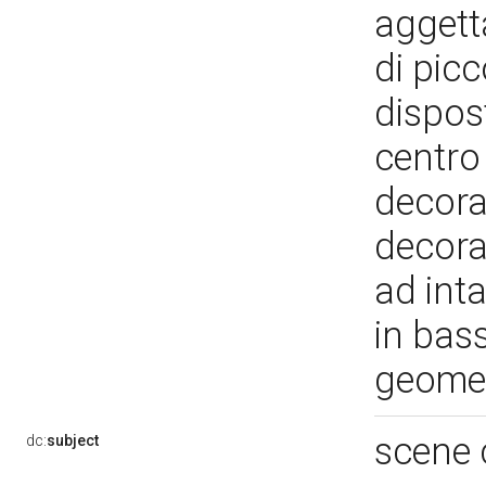
aggett
di picc
dispos
centro
decorat
decorat
ad int
in bass
geome
scene 
dc:
subject