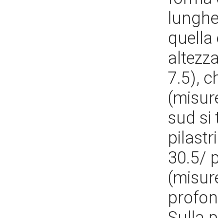
lunghe
quella 
altezz
7.5), 
(misur
sud si 
pilast
30.5/ p
(misur
profond
Sulla p