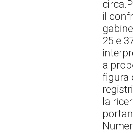
circa.P
il conf
gabinet
25 e 37
interp
a prop
figura
registr
la rice
portand
Numero