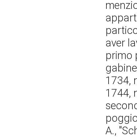
menzio
appart
partico
aver la
primo 
gabine
1734, n
1744, n
second
poggio
A., "Sc