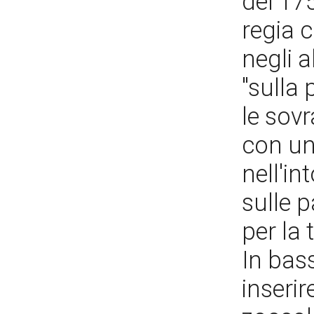
del 175
regia 
negli al
"sulla 
le sovr
con un
nell'in
sulle p
per la
In bass
inserir