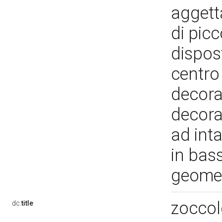
aggett
di picc
dispos
centro
decorat
decorat
ad int
in bass
geome
zoccol
dc:
title