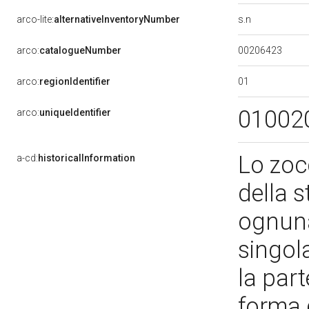
s.n
arco-lite:
alternativeInventoryNumber
00206423
arco:
catalogueNumber
01
arco:
regionIdentifier
01002
arco:
uniqueIdentifier
Lo zocc
a-cd:
historicalInformation
della s
ognuna
singol
la par
forma d