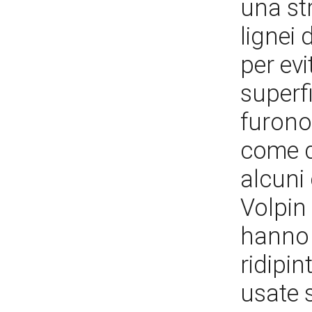
una str
lignei 
per ev
superfi
furono 
come d
alcuni
Volpin 
hanno 
ridipi
usate 