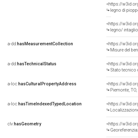
<https://w3id.o
legno di piop
<https://w3id.or
legno/ intaglio
a-dd:
hasMeasurementCollection
<https://w3id.
Misure del be
a-dd:
hasTechnicalStatus
<https://w3id.o
Stato tecnico
a-loc:
hasCulturalPropertyAddress
<https://w3id.
Piemonte, TO,
a-loc:
hasTimeIndexedTypedLocation
<https://w3id.
Localizzazione
clv:
hasGeometry
<https://w3id.
Georeferenziaz