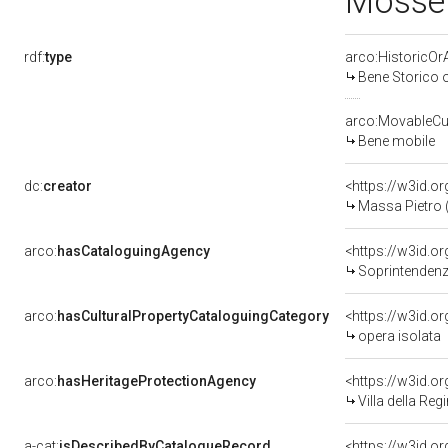
Mosset
rdf:
type
arco:HistoricOrA
Bene Storico o
arco:MovableCul
Bene mobile
dc:
creator
<https://w3id.
Massa Pietro (
arco:
hasCataloguingAgency
<https://w3id.
Soprintendenza
arco:
hasCulturalPropertyCataloguingCategory
<https://w3id.o
opera isolata
arco:
hasHeritageProtectionAgency
<https://w3id.
Villa della Reg
a-cat:
isDescribedByCatalogueRecord
<https://w3id.