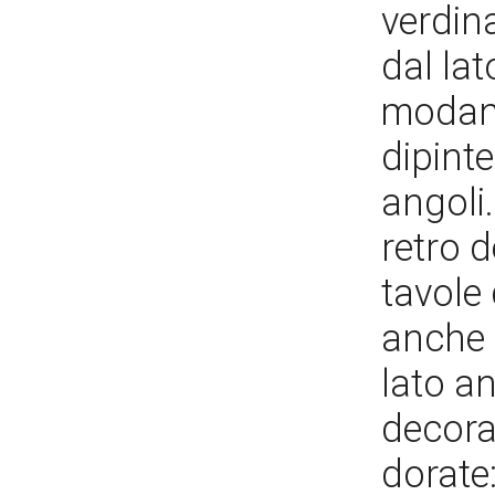
verdina
dal lat
modana
dipinte
angoli
retro d
tavole 
anche p
lato an
decora
dorate