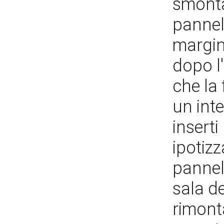
smonta
pannel
margini
dopo l
che la
un int
inserti
ipotizz
pannel
sala de
rimont