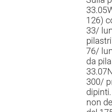
33.05W
126) c
33/ lu
pilastr
76/ lu
da pila
33.07N
300/ p
dipinti
non def