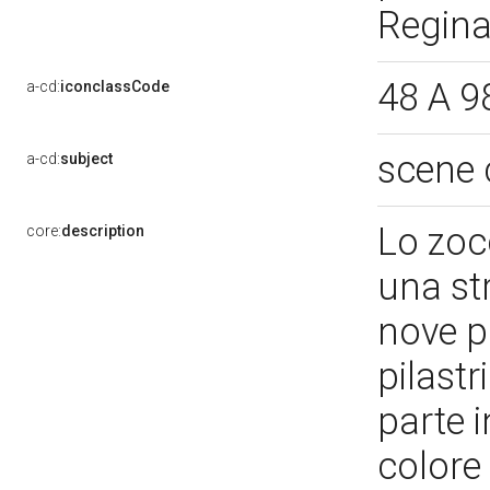
Regina 
48 A 9
a-cd:
iconclassCode
scene 
a-cd:
subject
Lo zocc
core:
description
una st
nove pa
pilastri
parte i
colore