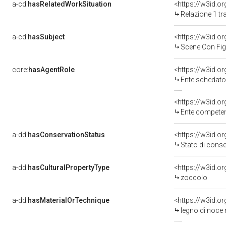
a-cd:
hasRelatedWorkSituation
Relazione 1 tr
a-cd:
hasSubject
<https://w3id.
Scene Con Figu
core:
hasAgentRole
<https://w3id.
Ente schedatore d
<https://w3id.o
Ente competent
a-dd:
hasConservationStatus
<https://w3id.o
Stato di cons
a-dd:
hasCulturalPropertyType
<https://w3id.
zoccolo
a-dd:
hasMaterialOrTechnique
<https://w3id.o
legno di noce 