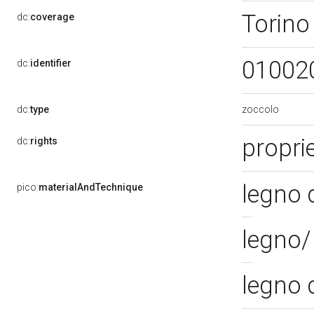
Torino
dc:
coverage
01002
dc:
identifier
zoccolo
dc:
type
propri
dc:
rights
legno 
pico:
materialAndTechnique
legno/
legno 