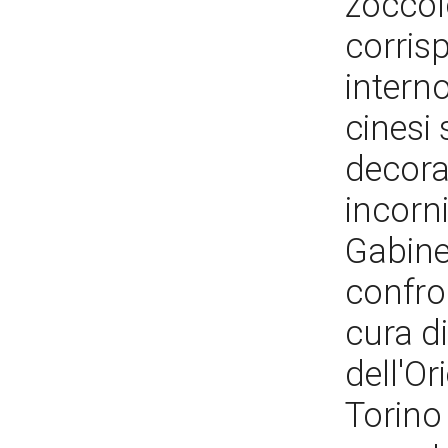
zoccol
corrisp
interno
cinesi 
decorat
incorni
Gabinet
confron
cura di,
dell'Or
Torino