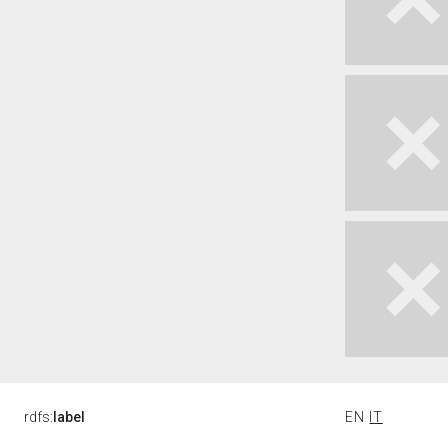
rdfs:
label
EN
IT