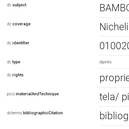
BAMBOC
dc:
subject
Nichel
dc:
coverage
01002
dc:
identifier
dipinto
dc:
type
propri
dc:
rights
tela/ p
pico:
materialAndTechnique
bibliog
dcterms:
bibliographicCitation