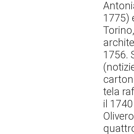
Antonia
1775) 
Torino,
archite
1756. 
(notizi
cartoni
tela ra
il 174
Olivero
quattr