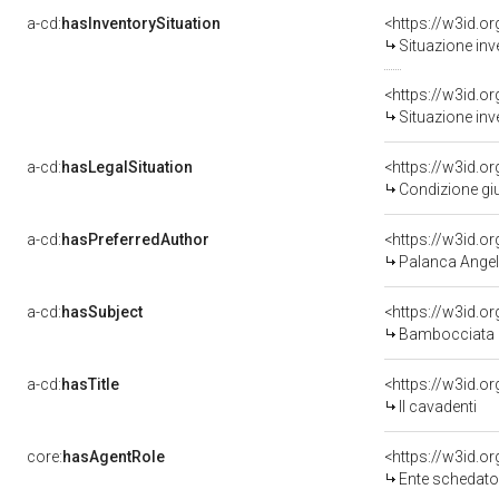
a-cd:
hasInventorySituation
<https://w3id.o
Situazione inv
<https://w3id.o
Situazione inv
a-cd:
hasLegalSituation
Condizione giu
a-cd:
hasPreferredAuthor
<https://w3id.
Palanca Angel
a-cd:
hasSubject
<https://w3id.
Bambocciata
a-cd:
hasTitle
<https://w3id.o
Il cavadenti
core:
hasAgentRole
<https://w3id.
Ente schedatore d