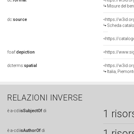
dc:
format
<https://w3id.
Misure del be
dc:
source
<https://w3id.
Scheda catalo
<https://catalog
foaf:
depiction
<https://www.si
dcterms:
spatial
<https://w3id.
Italia, Piemont
RELAZIONI INVERSE
1 risor
è
a-cd:
isSubjectOf
di
1 risor
è
a-cd:
isAuthorOf
di