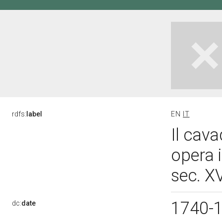
rdfs:
label
EN
IT
Il cav
opera 
sec. XV
1740-
dc:
date