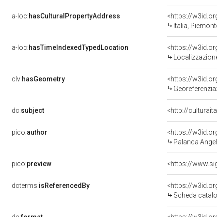
a-loc:
hasCulturalPropertyAddress
<https://w3id.
Italia, Piemont
a-loc:
hasTimeIndexedTypedLocation
<https://w3id.
Localizzazione
clv:
hasGeometry
<https://w3id.
Georeferenzia
dc:
subject
<http://culturai
pico:
author
<https://w3id.
Palanca Angel
pico:
preview
<https://www.si
dcterms:
isReferencedBy
<https://w3id.
Scheda catalo