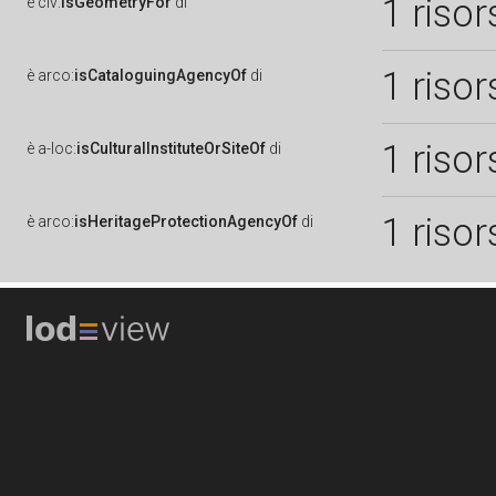
1 risor
è
clv:
isGeometryFor
di
1 risor
è
arco:
isCataloguingAgencyOf
di
1 risor
è
a-loc:
isCulturalInstituteOrSiteOf
di
1 risor
è
arco:
isHeritageProtectionAgencyOf
di