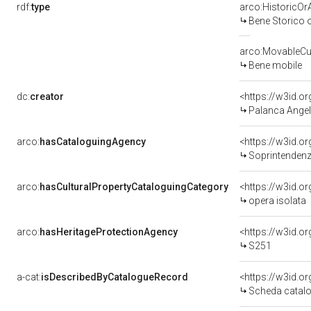
rdf:
type
arco:HistoricOrA
Bene Storico o
arco:MovableCul
Bene mobile
dc:
creator
<https://w3id.
Palanca Angel
arco:
hasCataloguingAgency
<https://w3id.
Soprintendenza
arco:
hasCulturalPropertyCataloguingCategory
<https://w3id.o
opera isolata
arco:
hasHeritageProtectionAgency
<https://w3id.
S251
a-cat:
isDescribedByCatalogueRecord
<https://w3id.
Scheda catalo