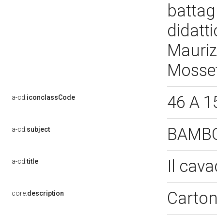
battagl
didatti
Mauriz
Mosset
46 A 1
a-cd:
iconclassCode
BAMB
a-cd:
subject
Il cav
a-cd:
title
Carton
core:
description