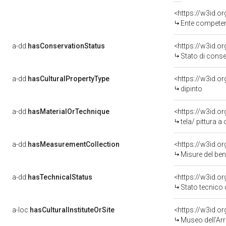
<https://w3id.o
Ente competente per 
a-dd:
hasConservationStatus
<https://w3id.o
Stato di cons
a-dd:
hasCulturalPropertyType
<https://w3id.
dipinto
a-dd:
hasMaterialOrTechnique
<https://w3id.or
tela/ pittura a 
a-dd:
hasMeasurementCollection
<https://w3id.
Misure del be
a-dd:
hasTechnicalStatus
<https://w3id.o
Stato tecnico
a-loc:
hasCulturalInstituteOrSite
<https://w3id.o
Museo dell'A