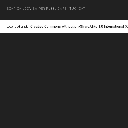
SCARICA LODVIEW PER PUBBLICARE I TUOI DATI
Licensed under
Creative Commons Attribution-ShareAlike 4.0 International
(C