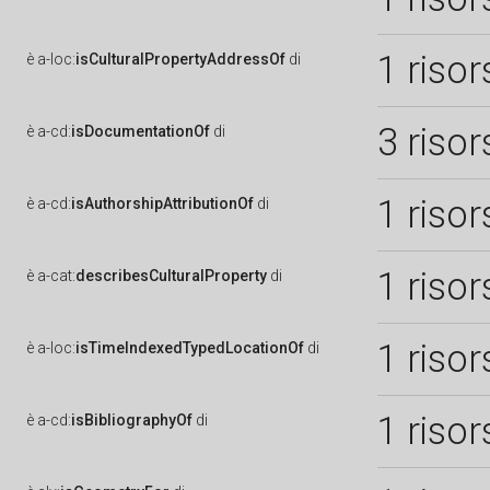
1 risor
è
a-loc:
isCulturalPropertyAddressOf
di
3 risor
è
a-cd:
isDocumentationOf
di
1 risor
è
a-cd:
isAuthorshipAttributionOf
di
1 risor
è
a-cat:
describesCulturalProperty
di
1 risor
è
a-loc:
isTimeIndexedTypedLocationOf
di
1 risor
è
a-cd:
isBibliographyOf
di