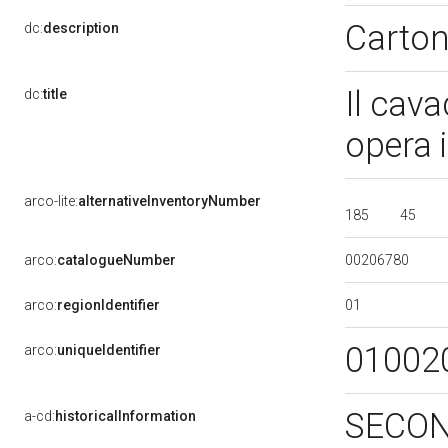
Carton
dc:
description
Il cav
dc:
title
opera 
arco-lite:
alternativeInventoryNumber
185
45
00206780
arco:
catalogueNumber
01
arco:
regionIdentifier
01002
arco:
uniqueIdentifier
SECON
a-cd:
historicalInformation