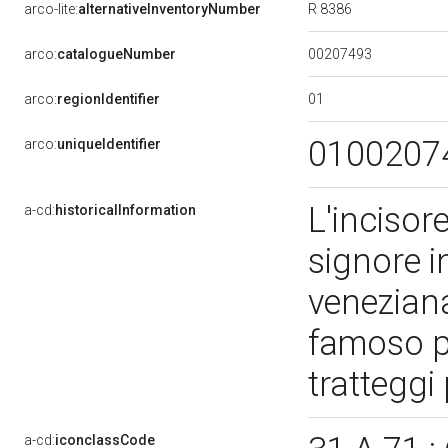
R 8386
arco-lite:
alternativeInventoryNumber
00207493
arco:
catalogueNumber
01
arco:
regionIdentifier
0100207
arco:
uniqueIdentifier
L'incisor
a-cd:
historicalInformation
signore i
veneziana
famoso pe
tratteggi 
a-cd:
iconclassCode