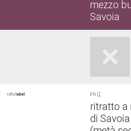
mezzo bus
Savoia
rdfs:
label
EN
IT
ritratto 
di Savoia
(metà sec