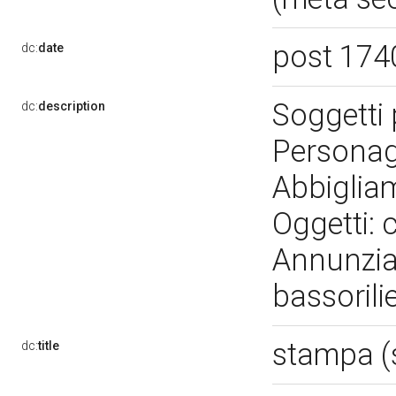
post 174
dc:
date
Soggetti pr
dc:
description
Personagg
Abbiglia
Oggetti: 
Annunziat
bassoril
stampa (
dc:
title