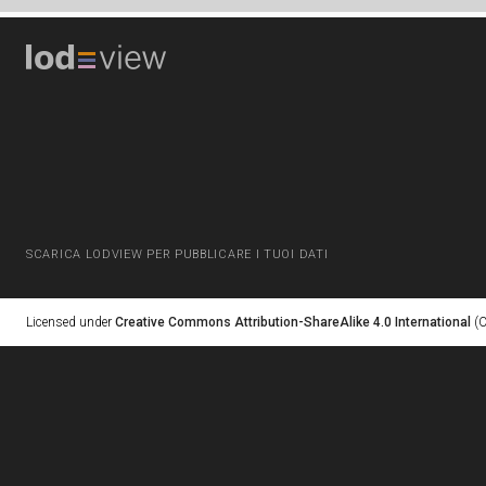
SCARICA LODVIEW PER PUBBLICARE I TUOI DATI
Licensed under
Creative Commons Attribution-ShareAlike 4.0 International
(C