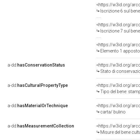
<https://w3id.org/arc
Iscrizione 6 sul be
<https://w3id.org/arc
Iscrizione 7 sul be
<https://w3id.org/ar
Elemento 1 apposto
a-dd:
hasConservationStatus
<https://w3id.org/ar
Stato di conservazi
a-dd:
hasCulturalPropertyType
<https://w3id.org/a
Tipo del bene: stam
a-dd:
hasMaterialOrTechnique
<https://w3id.org/arc
carta/ bulino
a-dd:
hasMeasurementCollection
<https://w3id.org/ar
Misure del bene cul