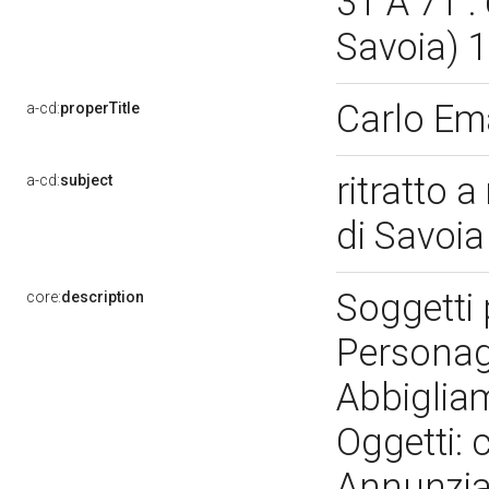
31 A 71 :
Savoia) 
Carlo Em
a-cd:
properTitle
ritratto 
a-cd:
subject
di Savoi
Soggetti pr
core:
description
Personagg
Abbiglia
Oggetti: 
Annunziat