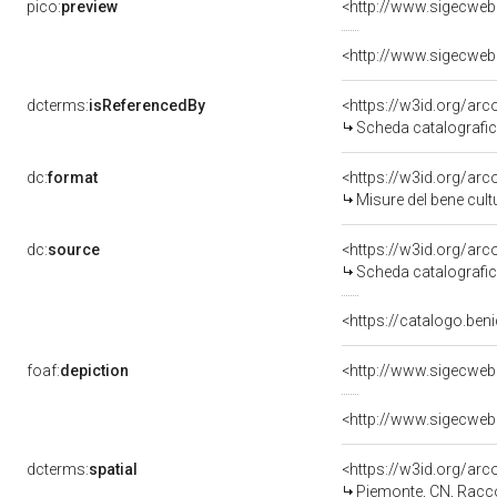
pico:
preview
<http://www.sigecweb
<http://www.sigecweb
dcterms:
isReferencedBy
<https://w3id.org/a
Scheda catalografi
dc:
format
<https://w3id.org/ar
Misure del bene cul
dc:
source
<https://w3id.org/a
Scheda catalografi
<https://catalogo.beni
foaf:
depiction
<http://www.sigecweb
<http://www.sigecweb
dcterms:
spatial
<https://w3id.org/a
Piemonte, CN, Racc