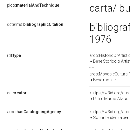
carta/ b
pico:
materialAndTechnique
bibliograf
dcterms:
bibliographicCitation
1976
rdf:
type
arco:HistoricOrArtisti
Bene Storico o Artis
arco:MovableCultural
Bene mobile
dc:
creator
<https://w3id.org/a
Pitteri Marco Alvise
arco:
hasCataloguingAgency
<https://w3id.org/a
Soprintendenza per i