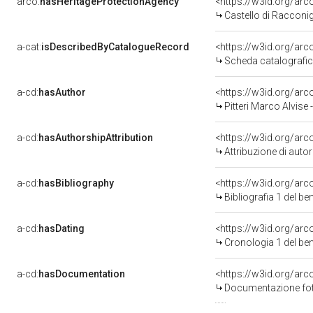
arco:
hasHeritageProtectionAgency
<https://w3id.org/a
Castello di Racconig
a-cat:
isDescribedByCatalogueRecord
<https://w3id.org/a
Scheda catalografi
a-cd:
hasAuthor
<https://w3id.org/a
Pitteri Marco Alvise
a-cd:
hasAuthorshipAttribution
<https://w3id.org/ar
Attribuzione di aut
a-cd:
hasBibliography
<https://w3id.org/ar
Bibliografia 1 del b
a-cd:
hasDating
<https://w3id.org/ar
Cronologia 1 del b
a-cd:
hasDocumentation
Documentazione foto