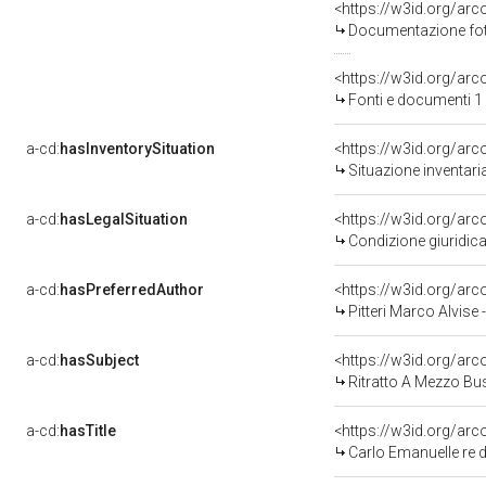
Documentazione foto
<https://w3id.org/a
Fonti e documenti 1
a-cd:
hasInventorySituation
<https://w3id.org/ar
Situazione inventar
a-cd:
hasLegalSituation
<https://w3id.org/arc
Condizione giuridica
a-cd:
hasPreferredAuthor
<https://w3id.org/a
Pitteri Marco Alvise
a-cd:
hasSubject
<https://w3id.org/a
Ritratto A Mezzo Bus
a-cd:
hasTitle
<https://w3id.org/arc
Carlo Emanuelle re 