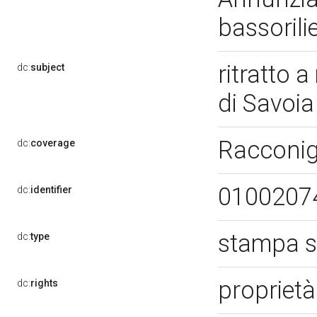
bassoril
ritratto 
dc:
subject
di Savoi
Racconig
dc:
coverage
0100207
dc:
identifier
stampa s
dc:
type
propriet
dc:
rights