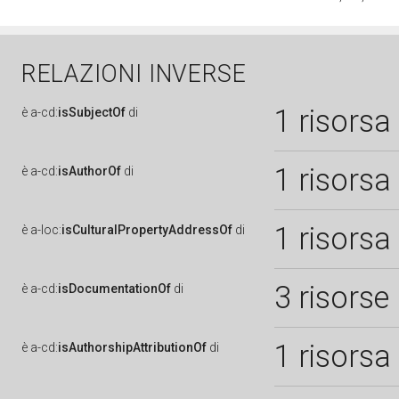
RELAZIONI INVERSE
1 risorsa
è
a-cd:
isSubjectOf
di
1 risorsa
è
a-cd:
isAuthorOf
di
1 risorsa
è
a-loc:
isCulturalPropertyAddressOf
di
3 risorse
è
a-cd:
isDocumentationOf
di
1 risorsa
è
a-cd:
isAuthorshipAttributionOf
di