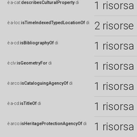
1 risorsa
è
a-cat:
describesCulturalProperty
di
2 risorse
è
a-loc:
isTimeIndexedTypedLocationOf
di
1 risorsa
è
a-cd:
isBibliographyOf
di
1 risorsa
è
clv:
isGeometryFor
di
1 risorsa
è
arco:
isCataloguingAgencyOf
di
1 risorsa
è
a-cd:
isTitleOf
di
1 risorsa
è
arco:
isHeritageProtectionAgencyOf
di