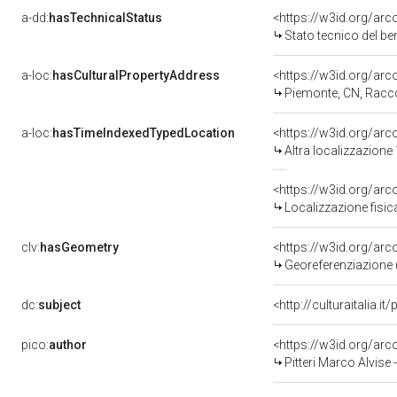
a-dd:
hasTechnicalStatus
<https://w3id.org/ar
Stato tecnico del b
a-loc:
hasCulturalPropertyAddress
<https://w3id.org/a
Piemonte, CN, Racc
a-loc:
hasTimeIndexedTypedLocation
<https://w3id.org/ar
Altra localizzazione
<https://w3id.org/ar
Localizzazione fisic
clv:
hasGeometry
<https://w3id.org/ar
Georeferenziazione 
dc:
subject
<http://culturaitalia.
pico:
author
<https://w3id.org/a
Pitteri Marco Alvise