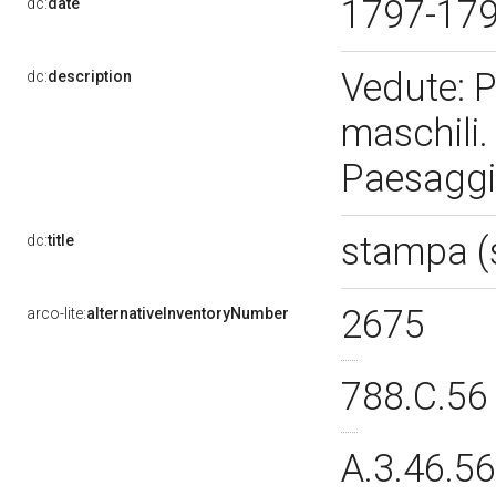
1797-17
dc:
date
Vedute: P
dc:
description
maschili.
Paesaggi
stampa (
dc:
title
2675
arco-lite:
alternativeInventoryNumber
788.C.5
A.3.46.5