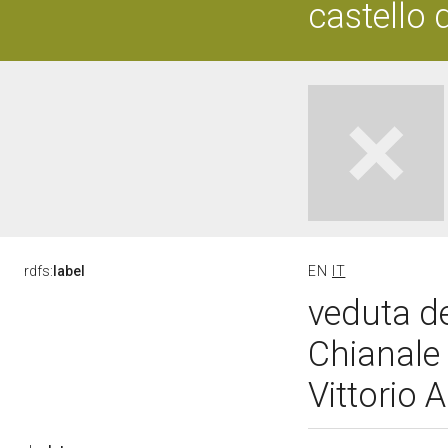
castello 
rdfs:
label
EN
IT
veduta de
Chianale 
Vittorio 