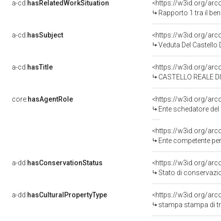
a-cd:
hasRelatedWorkSituation
<https://w3id.org/ar
Rapporto 1 tra il be
a-cd:
hasSubject
<https://w3id.org/a
Veduta Del Castello 
a-cd:
hasTitle
<https://w3id.org/arc
CASTELLO REALE D
core:
hasAgentRole
<https://w3id.org/ar
Ente schedatore del ben
<https://w3id.org/ar
Ente competente per
a-dd:
hasConservationStatus
<https://w3id.org/ar
Stato di conservazi
a-dd:
hasCulturalPropertyType
<https://w3id.org/a
stampa stampa di t