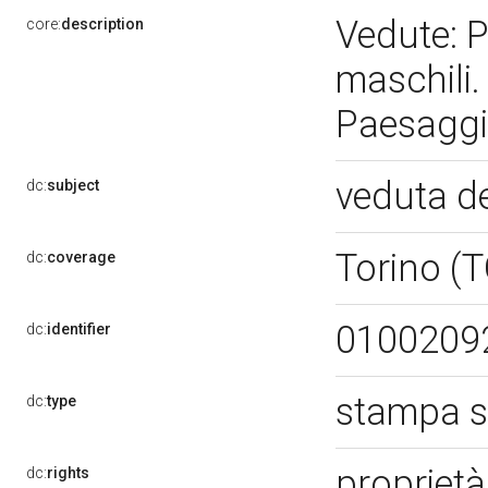
Vedute: P
core:
description
maschili.
Paesaggi
veduta de
dc:
subject
Torino (
dc:
coverage
0100209
dc:
identifier
stampa s
dc:
type
propriet
dc:
rights