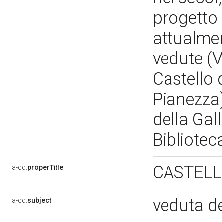
progetto 
attualme
vedute (V
Castello 
Pianezza)
della Gal
Bibliotec
CASTELL
a-cd:
properTitle
veduta de
a-cd:
subject