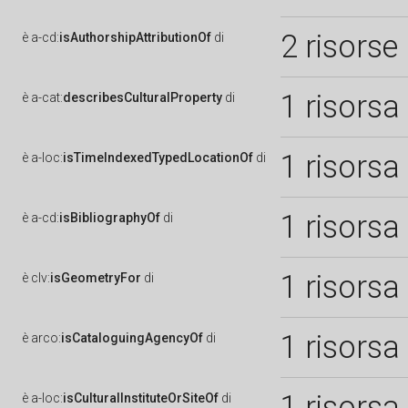
2 risorse
è
a-cd:
isAuthorshipAttributionOf
di
1 risorsa
è
a-cat:
describesCulturalProperty
di
1 risorsa
è
a-loc:
isTimeIndexedTypedLocationOf
di
1 risorsa
è
a-cd:
isBibliographyOf
di
1 risorsa
è
clv:
isGeometryFor
di
1 risorsa
è
arco:
isCataloguingAgencyOf
di
1 risorsa
è
a-loc:
isCulturalInstituteOrSiteOf
di