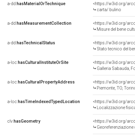
a-dd:
hasMaterialOrTechnique
<https://w3id.org/arc
carta/ bulino
a-dd:
hasMeasurementCollection
<https://w3id.org/ar
Misure del bene cul
a-dd:
hasTechnicalStatus
<https://w3id.org/ar
Stato tecnico del b
a-loc:
hasCulturalInstituteOrSite
<https://w3id.org/ar
Galleria Sabauda, F
a-loc:
hasCulturalPropertyAddress
<https://w3id.org/a
Piemonte, TO, Torin
a-loc:
hasTimeIndexedTypedLocation
<https://w3id.org/ar
Localizzazione fisic
clv:
hasGeometry
<https://w3id.org/ar
Georeferenziazione 