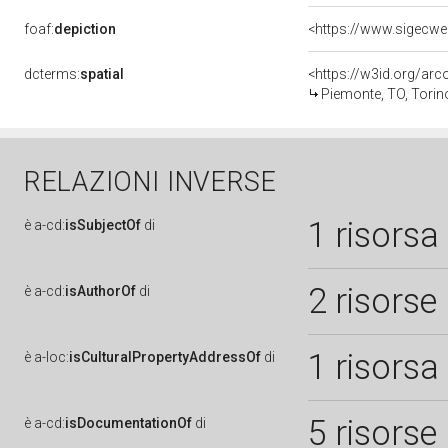
foaf:
depiction
<https://www.sigecwe
dcterms:
spatial
<https://w3id.org/a
Piemonte, TO, Torin
RELAZIONI INVERSE
1 risorsa
è
a-cd:
isSubjectOf
di
2 risorse
è
a-cd:
isAuthorOf
di
1 risorsa
è
a-loc:
isCulturalPropertyAddressOf
di
5 risorse
è
a-cd:
isDocumentationOf
di