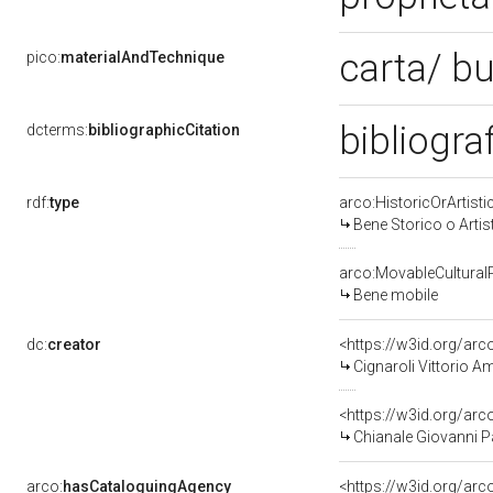
carta/ b
pico:
materialAndTechnique
bibliogra
dcterms:
bibliographicCitation
rdf:
type
arco:HistoricOrArtisti
Bene Storico o Artis
arco:MovableCultural
Bene mobile
dc:
creator
<https://w3id.org/a
Cignaroli Vittorio 
<https://w3id.org/a
Chianale Giovanni Pa
arco:
hasCataloguingAgency
<https://w3id.org/a