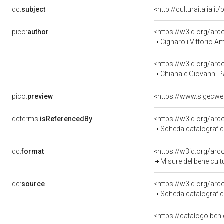
dc:
subject
<http://culturaitalia.
pico:
author
<https://w3id.org/a
Cignaroli Vittorio 
<https://w3id.org/a
Chianale Giovanni Pa
pico:
preview
<https://www.sigecwe
dcterms:
isReferencedBy
<https://w3id.org/a
Scheda catalografi
dc:
format
<https://w3id.org/ar
Misure del bene cul
dc:
source
<https://w3id.org/a
Scheda catalografi
<https://catalogo.beni