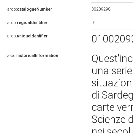
00209298
arco:
catalogueNumber
01
arco:
regionIdentifier
0100209
arco:
uniqueIdentifier
Quest'inc
a-cd:
historicalInformation
una serie 
situazioni
di Sardeg
carte ver
Scienze d
nei secol,