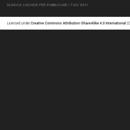
SCARICA LODVIEW PER PUBBLICARE I TUOI DATI
Licensed under
Creative Commons Attribution-ShareAlike 4.0 International
(C