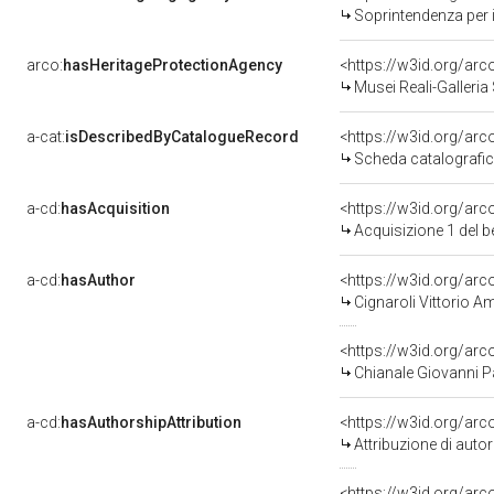
Soprintendenza per i
arco:
hasHeritageProtectionAgency
<https://w3id.org/a
Musei Reali-Galleri
a-cat:
isDescribedByCatalogueRecord
<https://w3id.org/a
Scheda catalografi
a-cd:
hasAcquisition
<https://w3id.org/ar
Acquisizione 1 del 
a-cd:
hasAuthor
<https://w3id.org/a
Cignaroli Vittorio 
<https://w3id.org/a
Chianale Giovanni Pa
a-cd:
hasAuthorshipAttribution
<https://w3id.org/ar
Attribuzione di aut
<https://w3id.org/ar