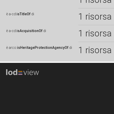
1 risorsa
è
a-cd:
isTitleOf
di
1 risorsa
è
a-cd:
isAcquisitionOf
di
1 risorsa
è
arco:
isHeritageProtectionAgencyOf
di