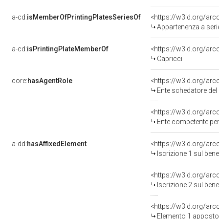
a-cd:
isMemberOfPrintingPlatesSeriesOf
<https://w3id.org/ar
Appartenenza a serie
a-cd:
isPrintingPlateMemberOf
<https://w3id.org/arc
Capricci
core:
hasAgentRole
<https://w3id.org/ar
Ente schedatore del ben
<https://w3id.org/ar
Ente competente per tutel
a-dd:
hasAffixedElement
<https://w3id.org/arc
Iscrizione 1 sul ben
<https://w3id.org/arc
Iscrizione 2 sul ben
<https://w3id.org/ar
Elemento 1 apposto