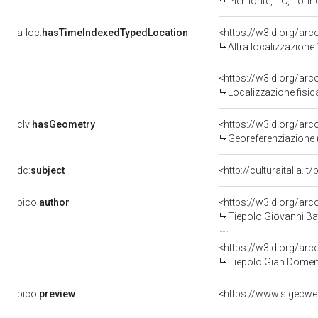
Piemonte, TO, Torin
a-loc:
hasTimeIndexedTypedLocation
<https://w3id.org/ar
Altra localizzazione
<https://w3id.org/ar
Localizzazione fisic
clv:
hasGeometry
<https://w3id.org/ar
Georeferenziazione 
dc:
subject
<http://culturaitalia.
pico:
author
<https://w3id.org/a
Tiepolo Giovanni Bat
<https://w3id.org/a
Tiepolo Gian Domen
pico:
preview
<https://www.sigecwe