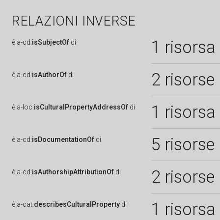
RELAZIONI INVERSE
1 risorsa
è
a-cd:
isSubjectOf
di
2 risorse
è
a-cd:
isAuthorOf
di
1 risorsa
è
a-loc:
isCulturalPropertyAddressOf
di
5 risorse
è
a-cd:
isDocumentationOf
di
2 risorse
è
a-cd:
isAuthorshipAttributionOf
di
1 risorsa
è
a-cat:
describesCulturalProperty
di