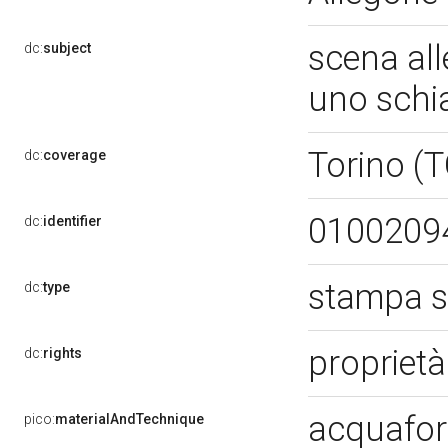
scena all
dc:
subject
uno sch
Torino (
dc:
coverage
0100209
dc:
identifier
stampa s
dc:
type
propriet
dc:
rights
acquafo
pico:
materialAndTechnique