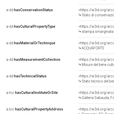
a-dd:
hasConservationStatus
<https://w3id.org/ar
Stato di conservazi
a-dd:
hasCulturalPropertyType
<https://w3id.org/a
stampa smarginata 
a-dd:
hasMaterialOrTechnique
<https://w3id.org/arc
ACQUAFORTE
a-dd:
hasMeasurementCollection
<https://w3id.org/ar
Misure del bene cul
a-dd:
hasTechnicalStatus
<https://w3id.org/ar
Stato tecnico del b
a-loc:
hasCulturalInstituteOrSite
<https://w3id.org/ar
Galleria Sabauda, F
a-loc:
hasCulturalPropertyAddress
<https://w3id.org/a