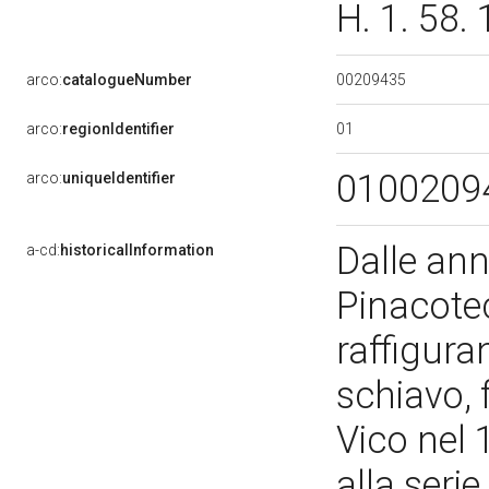
H. 1. 58.
00209435
arco:
catalogueNumber
01
arco:
regionIdentifier
0100209
arco:
uniqueIdentifier
Dalle ann
a-cd:
historicalInformation
Pinacotec
raffigura
schiavo,
Vico nel 
alla seri