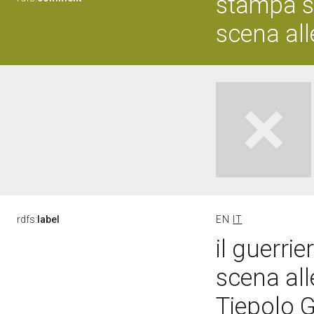
stampa s
scena all
rdfs:
label
EN
IT
il guerri
scena al
Tiepolo G