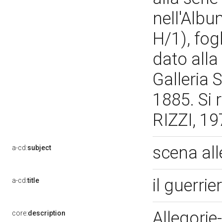
nell'Alb
H/1), fog
dato alla 
Galleria
1885. Si 
RIZZI, 19
scena al
a-cd:
subject
il guerri
a-cd:
title
Allegorie
core:
description