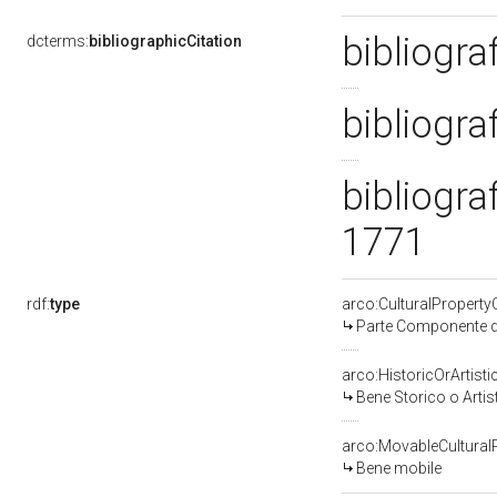
bibliogra
dcterms:
bibliographicCitation
bibliogra
bibliogra
1771
rdf:
type
arco:CulturalPropert
Parte Componente di
arco:HistoricOrArtisti
Bene Storico o Artis
arco:MovableCultural
Bene mobile