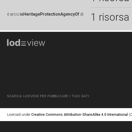
1 risorsa
è
arco:
isHeritageProtectionAgencyOf
di
SCARICA LODVIEW PER PUBBLICARE I TUOI DATI
Licensed under
Creative Commons Attribution-ShareAlike 4.0 International
(C