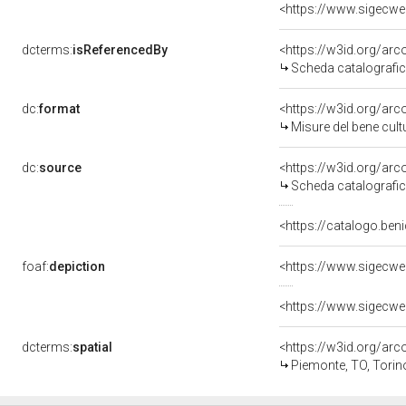
<https://www.sigecwe
dcterms:
isReferencedBy
<https://w3id.org/a
Scheda catalografi
dc:
format
<https://w3id.org/ar
Misure del bene cul
dc:
source
<https://w3id.org/a
Scheda catalografi
<https://catalogo.beni
foaf:
depiction
<https://www.sigecwe
<https://www.sigecwe
dcterms:
spatial
<https://w3id.org/a
Piemonte, TO, Torin