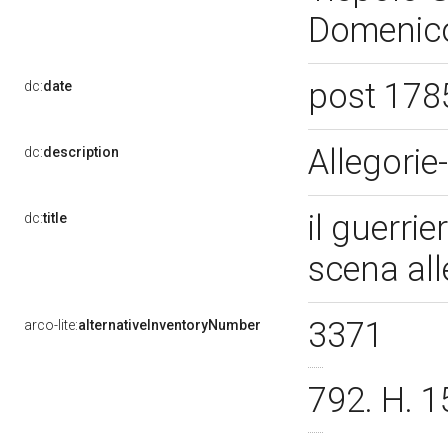
Domenico 
post 178
dc:
date
Allegorie
dc:
description
il guerri
dc:
title
scena al
3371
arco-lite:
alternativeInventoryNumber
792. H. 