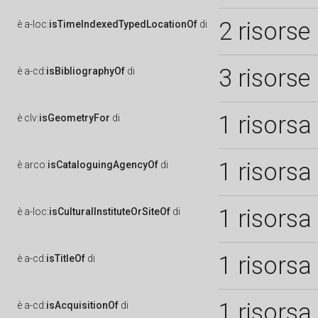
2 risorse
è
a-loc:
isTimeIndexedTypedLocationOf
di
3 risorse
è
a-cd:
isBibliographyOf
di
1 risorsa
è
clv:
isGeometryFor
di
1 risorsa
è
arco:
isCataloguingAgencyOf
di
1 risorsa
è
a-loc:
isCulturalInstituteOrSiteOf
di
1 risorsa
è
a-cd:
isTitleOf
di
1 risorsa
è
a-cd:
isAcquisitionOf
di