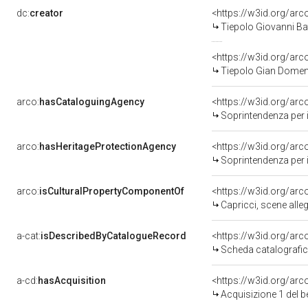
dc:
creator
<https://w3id.org/a
Tiepolo Giovanni Bat
<https://w3id.org/a
Tiepolo Gian Domen
arco:
hasCataloguingAgency
<https://w3id.org/a
Soprintendenza per i
arco:
hasHeritageProtectionAgency
<https://w3id.org/a
Soprintendenza per i
arco:
isCulturalPropertyComponentOf
<https://w3id.org/ar
Capricci, scene allegori
a-cat:
isDescribedByCatalogueRecord
<https://w3id.org/a
Scheda catalografi
a-cd:
hasAcquisition
<https://w3id.org/ar
Acquisizione 1 del 