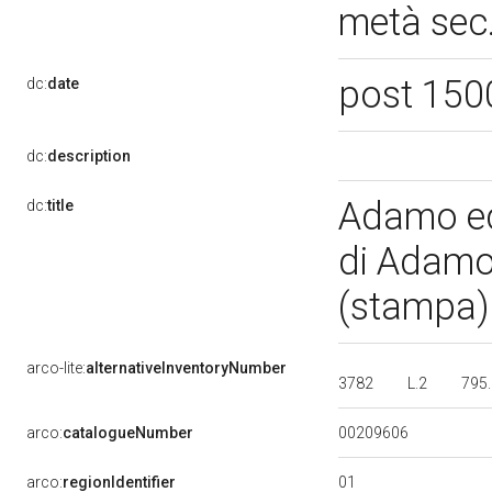
metà sec
post 150
dc:
date
dc:
description
Adamo ed 
dc:
title
di Adamo 
(stampa
arco-lite:
alternativeInventoryNumber
3782
L.2
795.
00209606
arco:
catalogueNumber
01
arco:
regionIdentifier