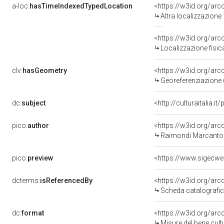
a-loc:
hasTimeIndexedTypedLocation
<https://w3id.org/ar
Altra localizzazione
<https://w3id.org/ar
Localizzazione fisic
clv:
hasGeometry
<https://w3id.org/ar
Georeferenziazione 
dc:
subject
<http://culturaitalia.
pico:
author
<https://w3id.org/a
Raimondi Marcanton
pico:
preview
<https://www.sigecwe
dcterms:
isReferencedBy
<https://w3id.org/a
Scheda catalografi
dc:
format
<https://w3id.org/ar
Misure del bene cul