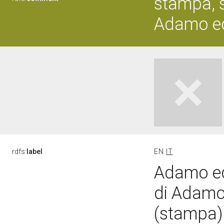
stampa, s
Adamo ed
rdfs:
label
EN
IT
Adamo ed 
di Adamo 
(stampa)