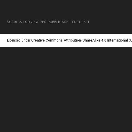
SCARICA LODVIEW PER PUBBLICARE I TUOI DATI
Licensed under
Creative Commons Attribution-ShareAlike 4.0 International
(C