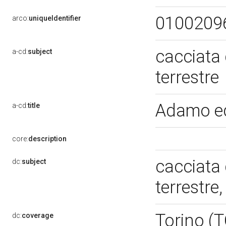
0100209
arco:
uniqueIdentifier
cacciata
a-cd:
subject
terrestre
Adamo ed
a-cd:
title
core:
description
cacciata
dc:
subject
terrestre
Torino (
dc:
coverage