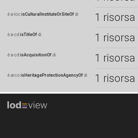
1 risorsa
è
a-loc:
isCulturalInstituteOrSiteOf
di
1 risorsa
è
a-cd:
isTitleOf
di
1 risorsa
è
a-cd:
isAcquisitionOf
di
1 risorsa
è
arco:
isHeritageProtectionAgencyOf
di