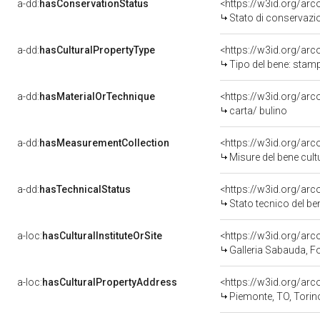
a-dd:
hasConservationStatus
<https://w3id.org/ar
Stato di conservazi
a-dd:
hasCulturalPropertyType
<https://w3id.org/a
Tipo del bene: stam
a-dd:
hasMaterialOrTechnique
<https://w3id.org/arc
carta/ bulino
a-dd:
hasMeasurementCollection
<https://w3id.org/ar
Misure del bene cul
a-dd:
hasTechnicalStatus
<https://w3id.org/ar
Stato tecnico del b
a-loc:
hasCulturalInstituteOrSite
<https://w3id.org/ar
Galleria Sabauda, F
a-loc:
hasCulturalPropertyAddress
<https://w3id.org/a
Piemonte, TO, Torin