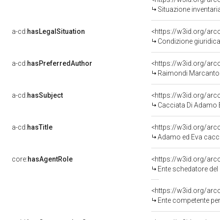
Situazione inventar
a-cd:
hasLegalSituation
<https://w3id.org/arc
Condizione giuridica
a-cd:
hasPreferredAuthor
<https://w3id.org/a
Raimondi Marcanton
a-cd:
hasSubject
<https://w3id.org/a
Cacciata Di Adamo E
a-cd:
hasTitle
<https://w3id.org/ar
Adamo ed Eva caccia
core:
hasAgentRole
<https://w3id.org/ar
Ente schedatore del ben
<https://w3id.org/ar
Ente competente per