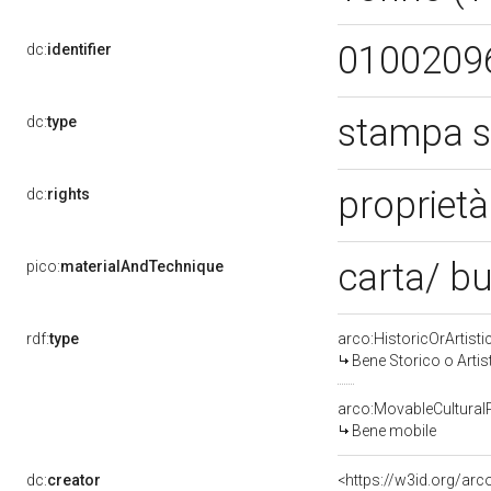
0100209
dc:
identifier
stampa s
dc:
type
propriet
dc:
rights
carta/ b
pico:
materialAndTechnique
rdf:
type
arco:HistoricOrArtisti
Bene Storico o Artis
arco:MovableCultural
Bene mobile
dc:
creator
<https://w3id.org/a