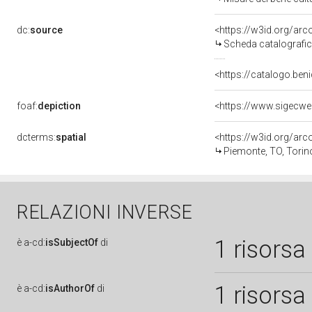
dc:
source
<https://w3id.org/a
Scheda catalografi
<https://catalogo.beni
foaf:
depiction
<https://www.sigecwe
dcterms:
spatial
<https://w3id.org/a
Piemonte, TO, Torin
RELAZIONI INVERSE
1 risorsa
è
a-cd:
isSubjectOf
di
1 risorsa
è
a-cd:
isAuthorOf
di