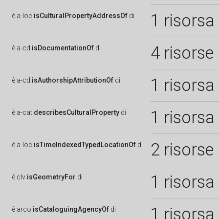
1 risorsa
è
a-loc:
isCulturalPropertyAddressOf
di
4 risorse
è
a-cd:
isDocumentationOf
di
1 risorsa
è
a-cd:
isAuthorshipAttributionOf
di
1 risorsa
è
a-cat:
describesCulturalProperty
di
2 risorse
è
a-loc:
isTimeIndexedTypedLocationOf
di
1 risorsa
è
clv:
isGeometryFor
di
1 risorsa
è
arco:
isCataloguingAgencyOf
di