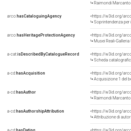
Raimondi Marcanton
arco:
hasCataloguingAgency
<https://w3id.org/a
Soprintendenza per i
arco:
hasHeritageProtectionAgency
<https://w3id.org/a
Musei Reali-Galleri
a-cat:
isDescribedByCatalogueRecord
<https://w3id.org/a
Scheda catalografi
a-cd:
hasAcquisition
<https://w3id.org/ar
Acquisizione 1 del 
a-cd:
hasAuthor
<https://w3id.org/a
Raimondi Marcanton
a-cd:
hasAuthorshipAttribution
<https://w3id.org/ar
Attribuzione di aut
a-cd:
hasDating
<https://w3id.org/ar