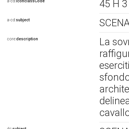
45 H 3
a-cd:
iconclassCode
SCENA
a-cd:
subject
La sov
core:
description
raffigu
esercit
sfondo
archit
delinea
cavallo
dc:
subject