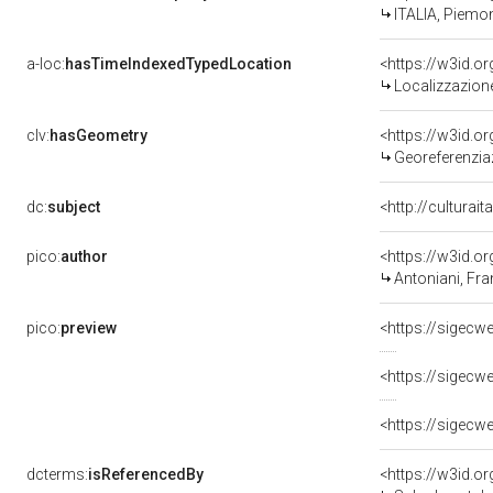
ITALIA, Piemon
a-loc:
hasTimeIndexedTypedLocation
<https://w3id.
Localizzazione
clv:
hasGeometry
<https://w3id.
Georeferenzia
dc:
subject
<http://culturai
pico:
author
<https://w3id.
Antoniani, Fr
pico:
preview
dcterms:
isReferencedBy
<https://w3id.