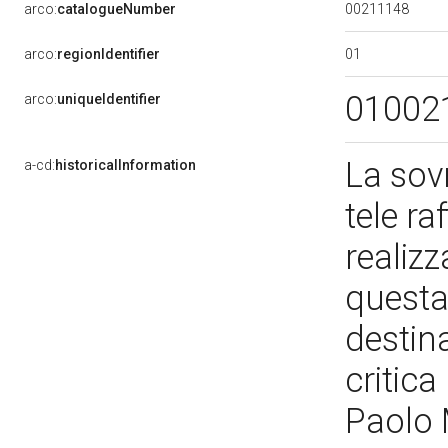
00211148
arco:
catalogueNumber
01
arco:
regionIdentifier
01002
arco:
uniqueIdentifier
La sovr
a-cd:
historicalInformation
tele ra
realiz
questa
destin
critica 
Paolo 