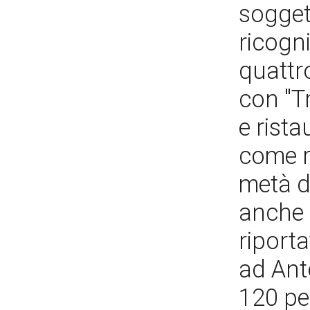
soggett
ricogn
quattro
con "Tr
e rista
come ri
metà d
anche 
riport
ad Ant
120 per