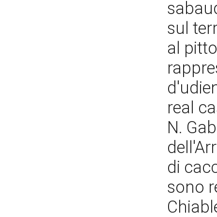
sabaud
sul ter
al pitt
rappre
d'udie
real ca
N. Gabr
dell'A
di cacc
sono re
Chiabl