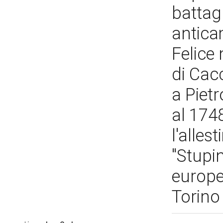
battagl
antica
Felice 
di Cacc
a Piet
al 174
l'alles
"Stupi
europe
Torino