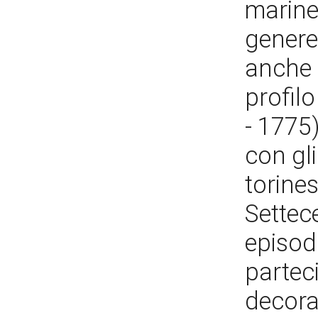
marine
genere 
anche p
profilo
- 1775)
con gli
torine
Settec
episodi
parteci
decorat