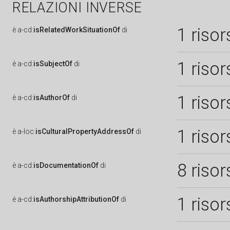
RELAZIONI INVERSE
1 risor
è
a-cd:
isRelatedWorkSituationOf
di
1 risor
è
a-cd:
isSubjectOf
di
1 risor
è
a-cd:
isAuthorOf
di
1 risor
è
a-loc:
isCulturalPropertyAddressOf
di
8 risor
è
a-cd:
isDocumentationOf
di
1 risor
è
a-cd:
isAuthorshipAttributionOf
di