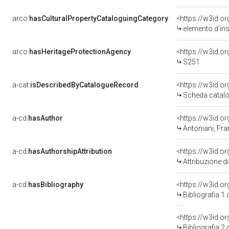
arco:
hasCulturalPropertyCataloguingCategory
<https://w3id.o
elemento d'in
arco:
hasHeritageProtectionAgency
<https://w3id.
S251
a-cat:
isDescribedByCatalogueRecord
<https://w3id.
Scheda catalo
a-cd:
hasAuthor
<https://w3id.
Antoniani, Fr
a-cd:
hasAuthorshipAttribution
<https://w3id.o
Attribuzione d
a-cd:
hasBibliography
<https://w3id.o
Bibliografia 1
<https://w3id.o
Bibliografia 2