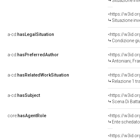
Situazione inv
<https://w3id.o
Situazione inv
a-cd:
hasLegalSituation
<https://w3id.o
Condizione giu
a-cd:
hasPreferredAuthor
<https://w3id.
Antoniani, Fr
a-cd:
hasRelatedWorkSituation
Relazione 1 tr
a-cd:
hasSubject
<https://w3id.
Scena Di Batta
core:
hasAgentRole
<https://w3id.
Ente schedatore del be
<https://w3id.o