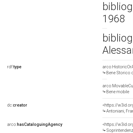
bibliog
1968
bibliog
Alessa
rdf:
type
arco:HistoricOrA
Bene Storico o
arco:MovableCul
Bene mobile
dc:
creator
<https://w3id.
Antoniani, Fr
arco:
hasCataloguingAgency
<https://w3id.
Soprintendenza p