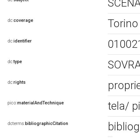
SCENA
Torino
dc:
coverage
01002
dc:
identifier
SOVR
dc:
type
propri
dc:
rights
tela/ p
pico:
materialAndTechnique
biblio
dcterms:
bibliographicCitation