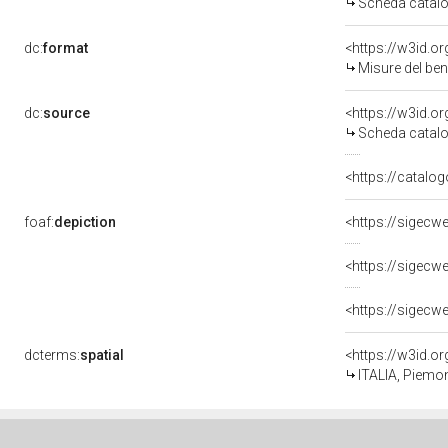
Scheda catalo
dc:
format
<https://w3id.
Misure del be
dc:
source
<https://w3id.
Scheda catalo
<https://catalog
foaf:
depiction
dcterms:
spatial
<https://w3id.
ITALIA, Piemon