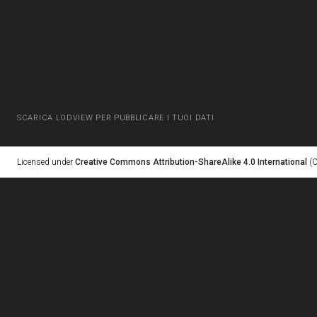
SCARICA LODVIEW PER PUBBLICARE I TUOI DATI
Licensed under
Creative Commons Attribution-ShareAlike 4.0 International
(C