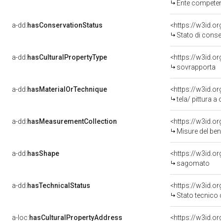
Ente competente per 
a-dd:
hasConservationStatus
<https://w3id.o
Stato di cons
a-dd:
hasCulturalPropertyType
<https://w3id.
sovrapporta
a-dd:
hasMaterialOrTechnique
<https://w3id.or
tela/ pittura a 
a-dd:
hasMeasurementCollection
<https://w3id.
Misure del be
a-dd:
hasShape
<https://w3id.o
sagomato
a-dd:
hasTechnicalStatus
<https://w3id.o
Stato tecnico
a-loc:
hasCulturalPropertyAddress
<https://w3id.