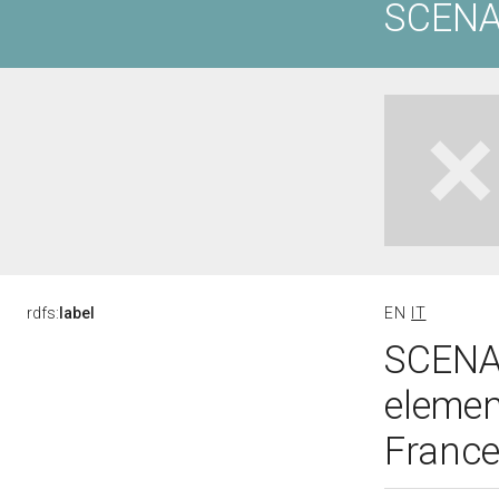
SCENA
rdfs:
label
EN
IT
SCENA
elemen
France