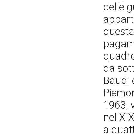
delle 
appart
questa 
pagame
quadro
da sott
Baudi 
Piemont
1963, v
nel XI
a quat