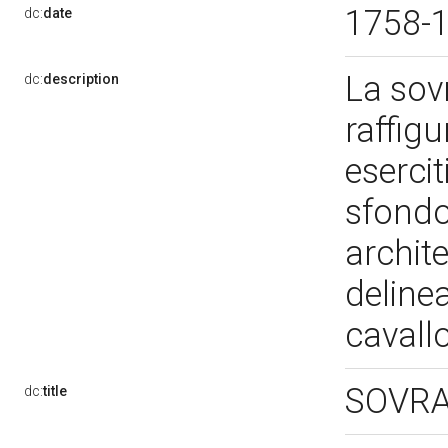
1758-
dc:
date
La sov
dc:
description
raffigu
esercit
sfondo
archit
delinea
cavallo
SOVRA
dc:
title