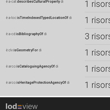
1 risor
è
a-cat:
describesCulturalProperty
di
1 risor
è
a-loc:
isTimeIndexedTypedLocationOf
di
3 risor
è
a-cd:
isBibliographyOf
di
1 risor
è
clv:
isGeometryFor
di
1 risor
è
arco:
isCataloguingAgencyOf
di
1 risor
è
arco:
isHeritageProtectionAgencyOf
di