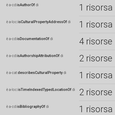
1 risorsa
è
a-cd:
isAuthorOf
di
1 risorsa
è
a-loc:
isCulturalPropertyAddressOf
di
4 risorse
è
a-cd:
isDocumentationOf
di
2 risorse
è
a-cd:
isAuthorshipAttributionOf
di
1 risorsa
è
a-cat:
describesCulturalProperty
di
2 risorse
è
a-loc:
isTimeIndexedTypedLocationOf
di
1 risorsa
è
a-cd:
isBibliographyOf
di