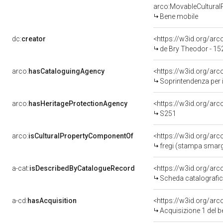
arco:MovableCultural
Bene mobile
dc:
creator
<https://w3id.org/a
de Bry Theodor - 15
arco:
hasCataloguingAgency
<https://w3id.org/a
Soprintendenza per i
arco:
hasHeritageProtectionAgency
<https://w3id.org/a
S251
arco:
isCulturalPropertyComponentOf
<https://w3id.org/ar
fregi (stampa smargi
a-cat:
isDescribedByCatalogueRecord
<https://w3id.org/a
Scheda catalografi
a-cd:
hasAcquisition
<https://w3id.org/ar
Acquisizione 1 del 