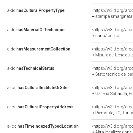
a-dd:
hasCulturalPropertyType
<https://w3id.org/a
stampa smarginata 
a-dd:
hasMaterialOrTechnique
<https://w3id.org/arc
carta/ bulino
a-dd:
hasMeasurementCollection
<https://w3id.org/ar
Misure del bene cul
a-dd:
hasTechnicalStatus
<https://w3id.org/ar
Stato tecnico del b
a-loc:
hasCulturalInstituteOrSite
<https://w3id.org/ar
Galleria Sabauda, F
a-loc:
hasCulturalPropertyAddress
<https://w3id.org/a
Piemonte, TO, Torin
a-loc:
hasTimeIndexedTypedLocation
<https://w3id.org/ar
Altra localizzazion