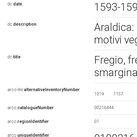
1593-15
dc:
date
Araldica:
dc:
description
motivi veg
Fregio, 
dc:
title
smargin
arco-lite:
alternativeInventoryNumber
1019
1157
00216444
arco:
catalogueNumber
01
arco:
regionIdentifier
arco:
uniqueIdentifier