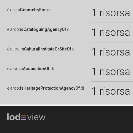
1 risorsa
è
clv:
isGeometryFor
di
1 risorsa
è
arco:
isCataloguingAgencyOf
di
1 risorsa
è
a-loc:
isCulturalInstituteOrSiteOf
di
1 risorsa
è
a-cd:
isAcquisitionOf
di
1 risorsa
è
arco:
isHeritageProtectionAgencyOf
di