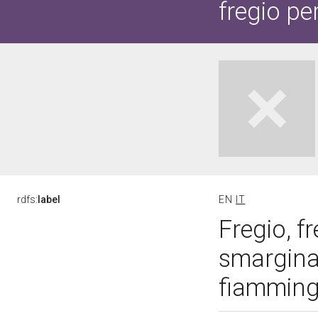
fregio p
rdfs:
label
EN
IT
Fregio, 
smarginat
fiammingo