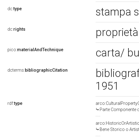
stampa s
dc:
type
propriet
dc:
rights
carta/ b
pico:
materialAndTechnique
bibliograf
dcterms:
bibliographicCitation
1951
rdf:
type
arco:CulturalPropert
Parte Componente di
arco:HistoricOrArtisti
Bene Storico o Artis