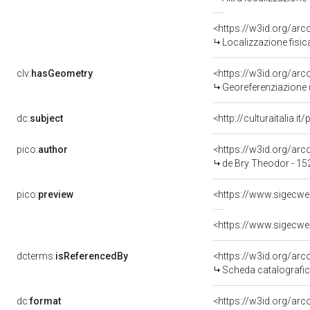
<https://w3id.org/ar
Localizzazione fisic
clv:
hasGeometry
<https://w3id.org/ar
Georeferenziazione 
dc:
subject
<http://culturaitalia.
pico:
author
<https://w3id.org/a
de Bry Theodor - 15
pico:
preview
<https://www.sigecwe
<https://www.sigecwe
dcterms:
isReferencedBy
<https://w3id.org/a
Scheda catalografi
dc:
format
<https://w3id.org/ar