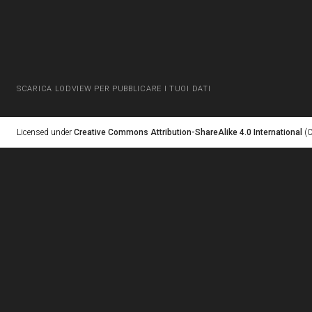
SCARICA LODVIEW PER PUBBLICARE I TUOI DATI
Licensed under
Creative Commons Attribution-ShareAlike 4.0 International
(C