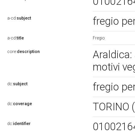
0100216
fregio p
a-cd:
subject
Fregio
a-cd:
title
Araldica:
core:
description
motivi veg
fregio p
dc:
subject
TORINO 
dc:
coverage
0100216
dc:
identifier