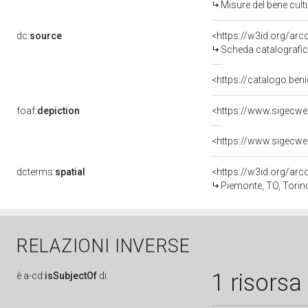
Misure del bene cul
dc:
source
<https://w3id.org/a
Scheda catalografi
<https://catalogo.beni
foaf:
depiction
<https://www.sigecwe
<https://www.sigecwe
dcterms:
spatial
<https://w3id.org/a
Piemonte, TO, Torin
RELAZIONI INVERSE
1 risorsa
è
a-cd:
isSubjectOf
di