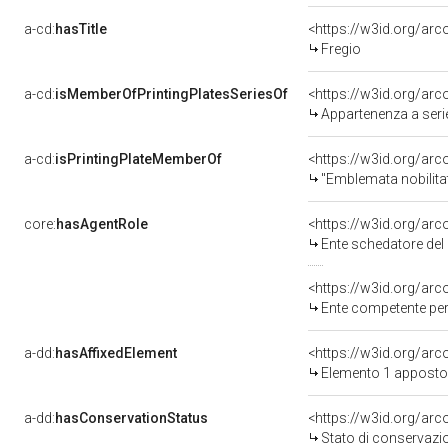
a-cd:
hasTitle
<https://w3id.org/arc
Fregio
a-cd:
isMemberOfPrintingPlatesSeriesOf
<https://w3id.org/ar
Appartenenza a serie
a-cd:
isPrintingPlateMemberOf
"Emblemata nobilitati 
core:
hasAgentRole
<https://w3id.org/ar
Ente schedatore del ben
<https://w3id.org/ar
Ente competente per tutela d
a-dd:
hasAffixedElement
<https://w3id.org/ar
Elemento 1 apposto
a-dd:
hasConservationStatus
<https://w3id.org/ar
Stato di conservazi