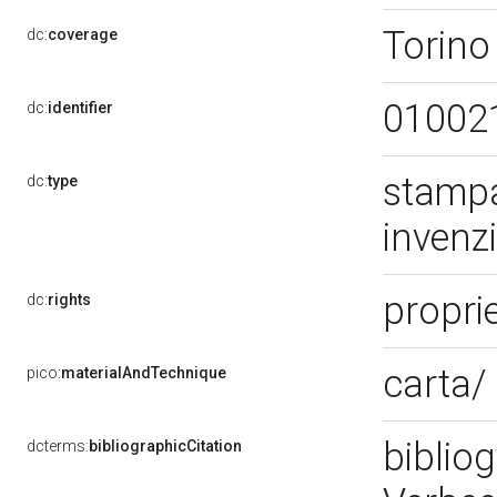
Torino
dc:
coverage
01002
dc:
identifier
stampa
dc:
type
invenz
propri
dc:
rights
carta/
pico:
materialAndTechnique
bibliog
dcterms:
bibliographicCitation