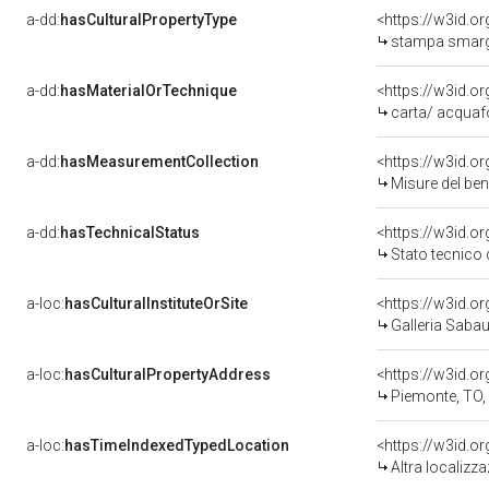
a-dd:
hasCulturalPropertyType
<https://w3id.
stampa smargi
a-dd:
hasMaterialOrTechnique
<https://w3id.o
carta/ acquaf
a-dd:
hasMeasurementCollection
<https://w3id.
Misure del be
a-dd:
hasTechnicalStatus
<https://w3id.o
Stato tecnico
a-loc:
hasCulturalInstituteOrSite
<https://w3id.o
Galleria Saba
a-loc:
hasCulturalPropertyAddress
<https://w3id.
Piemonte, TO,
a-loc:
hasTimeIndexedTypedLocation
<https://w3id.o
Altra localizz