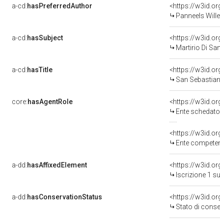
a-cd:
hasPreferredAuthor
<https://w3id.
Panneels Will
a-cd:
hasSubject
<https://w3id.
Martirio Di Sa
a-cd:
hasTitle
<https://w3id.o
San Sebastia
core:
hasAgentRole
<https://w3id.
Ente schedatore d
<https://w3id.o
Ente competente per 
a-dd:
hasAffixedElement
<https://w3id.o
Iscrizione 1 s
a-dd:
hasConservationStatus
<https://w3id.o
Stato di cons