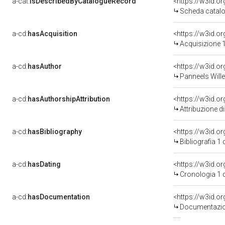
a-cat:
isDescribedByCatalogueRecord
<https://w3id.
Scheda catalo
a-cd:
hasAcquisition
<https://w3id.o
Acquisizione 1
a-cd:
hasAuthor
<https://w3id.
Panneels Will
a-cd:
hasAuthorshipAttribution
<https://w3id.o
Attribuzione d
a-cd:
hasBibliography
<https://w3id.o
Bibliografia 1
a-cd:
hasDating
<https://w3id.
Cronologia 1 
a-cd:
hasDocumentation
Documentazion