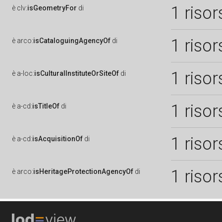
1 risor
è
clv:
isGeometryFor
di
1 risor
è
arco:
isCataloguingAgencyOf
di
1 risor
è
a-loc:
isCulturalInstituteOrSiteOf
di
1 risor
è
a-cd:
isTitleOf
di
1 risor
è
a-cd:
isAcquisitionOf
di
1 risor
è
arco:
isHeritageProtectionAgencyOf
di