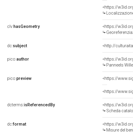
<https://w3id.
Localizzazione
clv:
hasGeometry
<https://w3id.
Georeferenzia
dc:
subject
<http://culturai
pico:
author
<https://w3id.
Panneels Will
pico:
preview
dcterms:
isReferencedBy
<https://w3id.
Scheda catalo
dc:
format
<https://w3id.
Misure del be