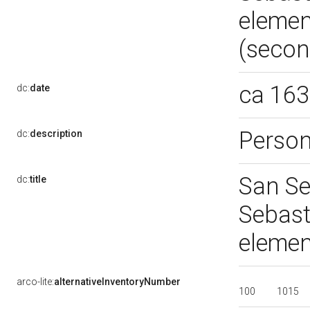
elemen
(secon
ca 16
dc:
date
Person
dc:
description
San Se
dc:
title
Sebast
elemen
arco-lite:
alternativeInventoryNumber
100
1015