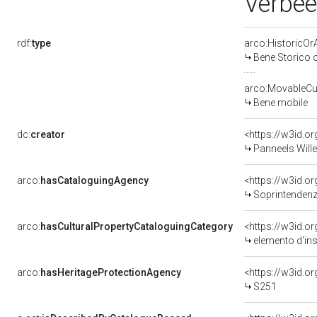
Verbee
rdf:
type
arco:HistoricOrA
Bene Storico o
arco:MovableCul
Bene mobile
dc:
creator
<https://w3id.
Panneels Will
arco:
hasCataloguingAgency
<https://w3id.
Soprintendenza
arco:
hasCulturalPropertyCataloguingCategory
<https://w3id.o
elemento d'in
arco:
hasHeritageProtectionAgency
<https://w3id.
S251