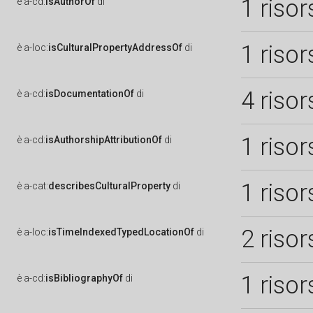
1 risor
è
a-cd:
isAuthorOf
di
1 risor
è
a-loc:
isCulturalPropertyAddressOf
di
4 risor
è
a-cd:
isDocumentationOf
di
1 risor
è
a-cd:
isAuthorshipAttributionOf
di
1 risor
è
a-cat:
describesCulturalProperty
di
2 risor
è
a-loc:
isTimeIndexedTypedLocationOf
di
1 risor
è
a-cd:
isBibliographyOf
di