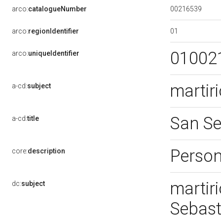
00216539
arco:
catalogueNumber
01
arco:
regionIdentifier
01002
arco:
uniqueIdentifier
martir
a-cd:
subject
San S
a-cd:
title
Person
core:
description
martir
dc:
subject
Sebas