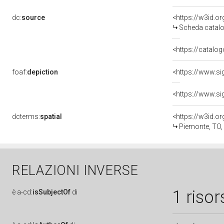
dc:
source
<https://w3id.
Scheda catalo
<https://catalog
foaf:
depiction
dcterms:
spatial
<https://w3id.
Piemonte, TO,
RELAZIONI INVERSE
1 risor
è
a-cd:
isSubjectOf
di