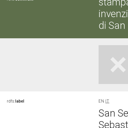
stampa
invenz
di San
rdfs:
label
EN
IT
San Se
Sebast