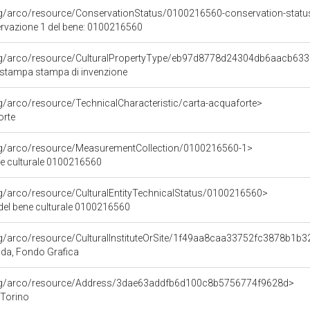
rg/arco/resource/ConservationStatus/0100216560-conservation-statu
ervazione 1 del bene: 0100216560
org/arco/resource/CulturalPropertyType/eb97d8778d24304db6aacb63
: stampa stampa di invenzione
rg/arco/resource/TechnicalCharacteristic/carta-acquaforte>
orte
org/arco/resource/MeasurementCollection/0100216560-1>
ne culturale 0100216560
rg/arco/resource/CulturalEntityTechnicalStatus/0100216560>
 del bene culturale 0100216560
rg/arco/resource/CulturalInstituteOrSite/1f49aa8caa33752fc3878b1b3
uda, Fondo Grafica
org/arco/resource/Address/3dae63addfb6d100c8b5756774f9628d>
 Torino