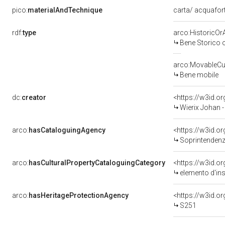
pico:
materialAndTechnique
carta/ acquafor
rdf:
type
arco:HistoricOrA
Bene Storico o
arco:MovableCul
Bene mobile
dc:
creator
<https://w3id.
Wierix Johan 
arco:
hasCataloguingAgency
<https://w3id.
Soprintendenza
arco:
hasCulturalPropertyCataloguingCategory
<https://w3id.o
elemento d'in
arco:
hasHeritageProtectionAgency
<https://w3id.
S251