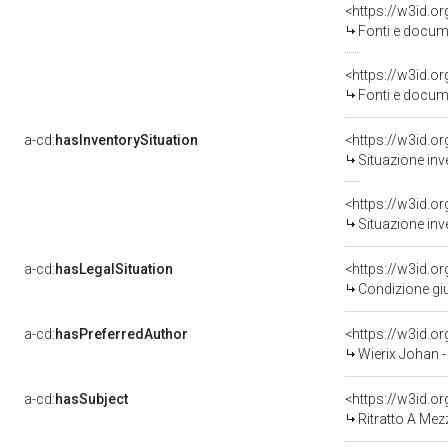
<https://w3id.
Fonti e docume
<https://w3id.
Fonti e docume
a-cd:
hasInventorySituation
<https://w3id.o
Situazione inv
<https://w3id.o
Situazione inv
a-cd:
hasLegalSituation
<https://w3id.o
Condizione giu
a-cd:
hasPreferredAuthor
<https://w3id.
Wierix Johan 
a-cd:
hasSubject
<https://w3id.
Ritratto A Mez