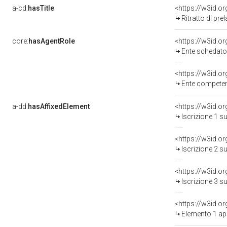
a-cd:
hasTitle
<https://w3id.or
Ritratto di pre
core:
hasAgentRole
<https://w3id.
Ente schedator
<https://w3id.o
Ente competent
a-dd:
hasAffixedElement
<https://w3id.o
Iscrizione 1 s
<https://w3id.o
Iscrizione 2 s
<https://w3id.o
Iscrizione 3 s
<https://w3id.o
Elemento 1 ap