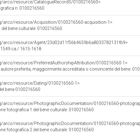
org/arco/resource/CatalogueRecordS/0100216560>
grafica n: 0100216560
rg/arco/resource/Acquisition/0100216560-acquisition-1>
 del bene culturale: 0100216560
org/arco/resource/Agent/23d02d11f56b4659b6a8033782131fb9>
- 1549 ca./ 1615-1618
rg/arco/resource/PreferredAuthorshipAttribution/0100216560-1>
i autore preferita, maggiormente accreditata o convincente del bene: 0
org/arco/resource/Dating/0100216560-1>
del bene 0100216560
org/arco/resource/PhotographicDocumentation/0100216560-photogra
e fotografica 1 del bene culturale: 0100216560
org/arco/resource/PhotographicDocumentation/0100216560-photogra
e fotografica 2 del bene culturale: 0100216560