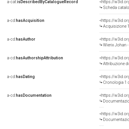
a-cat:
isDescribedByCatalogueRecord
<https://w3id.
Scheda catalo
a-cd:
hasAcquisition
<https://w3id.o
Acquisizione 1
a-cd:
hasAuthor
<https://w3id.
Wierix Johan 
a-cd:
hasAuthorshipAttribution
<https://w3id.o
Attribuzione d
a-cd:
hasDating
<https://w3id.
Cronologia 1 
a-cd:
hasDocumentation
<https://w3id.
Documentazion
<https://w3id.
Documentazion