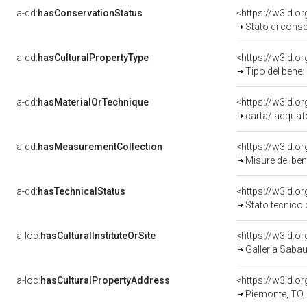
a-dd:
hasConservationStatus
<https://w3id.o
Stato di cons
a-dd:
hasCulturalPropertyType
<https://w3id.
Tipo del bene
a-dd:
hasMaterialOrTechnique
<https://w3id.o
carta/ acquaf
a-dd:
hasMeasurementCollection
<https://w3id.
Misure del be
a-dd:
hasTechnicalStatus
<https://w3id.o
Stato tecnico
a-loc:
hasCulturalInstituteOrSite
<https://w3id.o
Galleria Saba
a-loc:
hasCulturalPropertyAddress
<https://w3id.
Piemonte, TO,