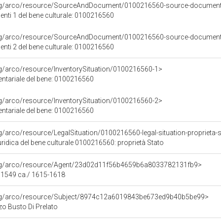
org/arco/resource/SourceAndDocument/0100216560-source-documen
nti 1 del bene culturale: 0100216560
org/arco/resource/SourceAndDocument/0100216560-source-documen
nti 2 del bene culturale: 0100216560
rg/arco/resource/InventorySituation/0100216560-1>
entariale del bene: 0100216560
rg/arco/resource/InventorySituation/0100216560-2>
entariale del bene: 0100216560
rg/arco/resource/LegalSituation/0100216560-legal-situation-proprieta-
ridica del bene culturale 0100216560: proprietà Stato
org/arco/resource/Agent/23d02d11f56b4659b6a8033782131fb9>
- 1549 ca./ 1615-1618
org/arco/resource/Subject/8974c12a6019843be673ed9b40b5be99>
zo Busto Di Prelato