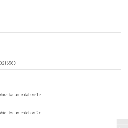
100216560
phic-documentation-1>
phic-documentation-2>