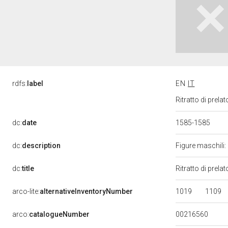
rdfs:
label
EN
IT
Ritratto di prel
dc:
date
1585-1585
dc:
description
Figure maschili:
dc:
title
Ritratto di prel
1019
1109
arco-lite:
alternativeInventoryNumber
00216560
arco:
catalogueNumber