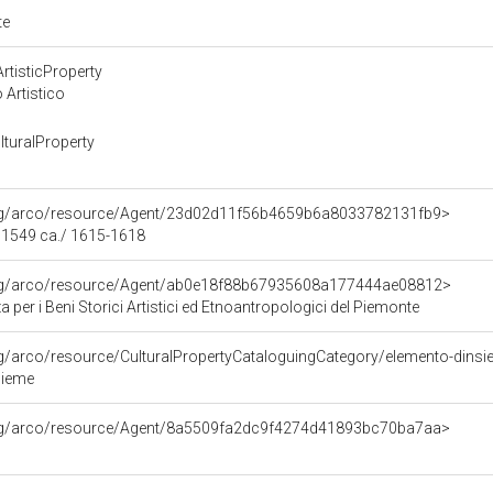
te
rtisticProperty
 Artistico
turalProperty
org/arco/resource/Agent/23d02d11f56b4659b6a8033782131fb9>
- 1549 ca./ 1615-1618
org/arco/resource/Agent/ab0e18f88b67935608a177444ae08812>
 per i Beni Storici Artistici ed Etnoantropologici del Piemonte
rg/arco/resource/CulturalPropertyCataloguingCategory/elemento-dins
sieme
org/arco/resource/Agent/8a5509fa2dc9f4274d41893bc70ba7aa>