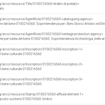
g/arco/resource/Title/0100216560-ritratto-di-prelato>
lato
org/arco/resource/AgentRole/0100216560-cataloguing-agency>
e del bene 0100216560: Soprintendenza per i Beni Storici Artistici ed E
rg/arco/resource/AgentRole/0100216560-heritage-protection-agency>
e per tutela del bene 0100216560: Soprintendenza Archeologia, belle arti
rg/arco/resource/Inscription/0100216560-inscription-1>
ul bene culturale 0100216560
rg/arco/resource/Inscription/0100216560-inscription-2>
ul bene culturale 0100216560
rg/arco/resource/Inscription/0100216560-inscription-3>
ul bene culturale 0100216560
rg/arco/resource/Stamp/0100216560-affixed-element-1>
posto sul bene 0100216560: timbro