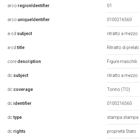
01
arco:
regionIdentifier
arco:
uniqueIdentifier
0100216560
a-cd:
subject
ritratto a mezzo
a-cd:
title
Ritratto di prela
core:
description
Figure maschili:
dc:
subject
ritratto a mezzo 
dc:
coverage
Torino (TO)
dc:
identifier
0100216560
dc:
type
stampa stampa 
dc:
rights
proprietà Stato