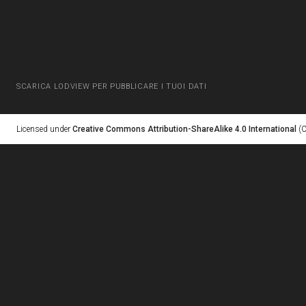
SCARICA LODVIEW PER PUBBLICARE I TUOI DATI
Licensed under
Creative Commons Attribution-ShareAlike 4.0 International
(C