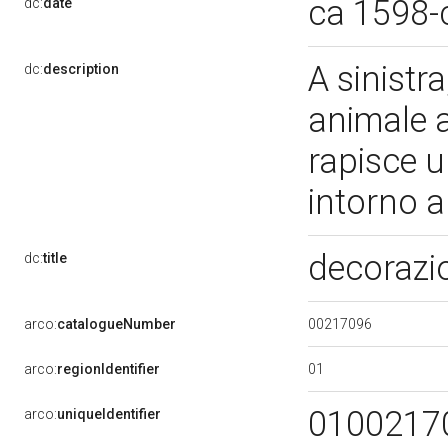
ca 1598-
dc:
date
A sinistr
dc:
description
animale a
rapisce u
intorno a
decoraz
dc:
title
00217096
arco:
catalogueNumber
01
arco:
regionIdentifier
0100217
arco:
uniqueIdentifier