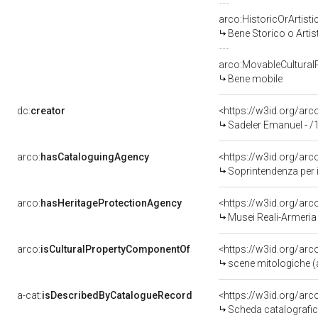
arco:HistoricOrArtisti
Bene Storico o Artis
arco:MovableCultural
Bene mobile
dc:
creator
<https://w3id.org/a
Sadeler Emanuel - /
arco:
hasCataloguingAgency
<https://w3id.org/a
Soprintendenza per i
arco:
hasHeritageProtectionAgency
<https://w3id.org/a
Musei Reali-Armeria
arco:
isCulturalPropertyComponentOf
<https://w3id.org/ar
scene mitologiche (archibu
a-cat:
isDescribedByCatalogueRecord
<https://w3id.org/a
Scheda catalografi