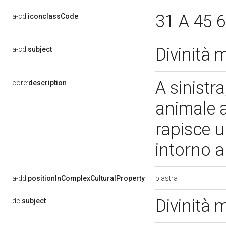
31 A 45 6
a-cd:
iconclassCode
Divinità
a-cd:
subject
A sinistr
core:
description
animale a
rapisce u
intorno a
piastra
a-dd:
positionInComplexCulturalProperty
Divinità
dc:
subject