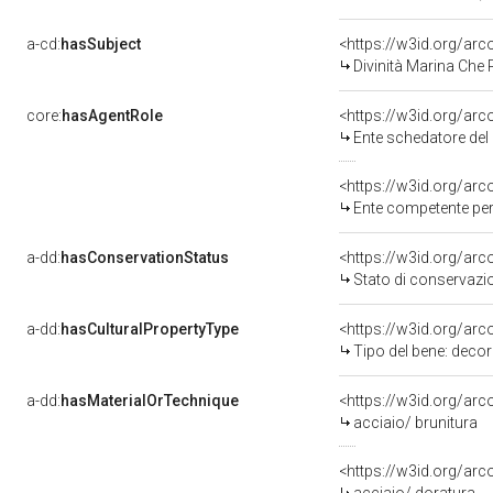
a-cd:
hasSubject
<https://w3id.org/a
Divinità Marina Che
core:
hasAgentRole
<https://w3id.org/ar
Ente schedatore del bene
<https://w3id.org/ar
Ente competente per
a-dd:
hasConservationStatus
<https://w3id.org/ar
Stato di conservazi
a-dd:
hasCulturalPropertyType
<https://w3id.org/a
Tipo del bene: deco
a-dd:
hasMaterialOrTechnique
<https://w3id.org/arc
acciaio/ brunitura
<https://w3id.org/arc