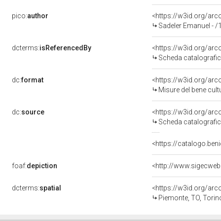
pico:
author
<https://w3id.org/a
Sadeler Emanuel - /
dcterms:
isReferencedBy
<https://w3id.org/a
Scheda catalografi
dc:
format
<https://w3id.org/ar
Misure del bene cul
dc:
source
<https://w3id.org/a
Scheda catalografi
<https://catalogo.beni
foaf:
depiction
<http://www.sigecweb
dcterms:
spatial
<https://w3id.org/a
Piemonte, TO, Torin