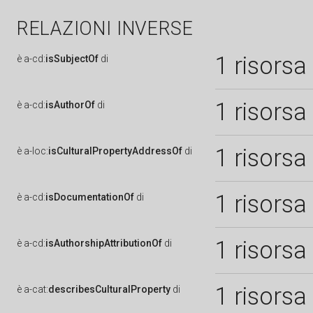
RELAZIONI INVERSE
1 risorsa
è
a-cd:
isSubjectOf
di
1 risorsa
è
a-cd:
isAuthorOf
di
1 risorsa
è
a-loc:
isCulturalPropertyAddressOf
di
1 risorsa
è
a-cd:
isDocumentationOf
di
1 risorsa
è
a-cd:
isAuthorshipAttributionOf
di
1 risorsa
è
a-cat:
describesCulturalProperty
di