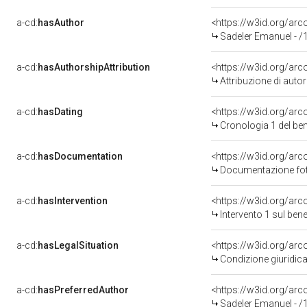
a-cd:
hasAuthor
<https://w3id.org/a
Sadeler Emanuel - /
a-cd:
hasAuthorshipAttribution
<https://w3id.org/ar
Attribuzione di aut
a-cd:
hasDating
<https://w3id.org/ar
Cronologia 1 del b
a-cd:
hasDocumentation
Documentazione foto
a-cd:
hasIntervention
<https://w3id.org/arc
Intervento 1 sul be
a-cd:
hasLegalSituation
<https://w3id.org/arc
Condizione giuridica
a-cd:
hasPreferredAuthor
<https://w3id.org/a
Sadeler Emanuel - /