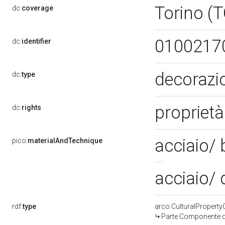
Torino (
dc:
coverage
0100217
dc:
identifier
decoraz
dc:
type
propriet
dc:
rights
acciaio/ 
pico:
materialAndTechnique
acciaio/
rdf:
type
arco:CulturalPropert
Parte Componente di