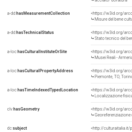
acciaio/ doratura
a-dd:
hasMeasurementCollection
<https://w3id.org/ar
Misure del bene cul
a-dd:
hasTechnicalStatus
<https://w3id.org/ar
Stato tecnico del b
a-loc:
hasCulturalInstituteOrSite
<https://w3id.org/ar
Musei Reali - Armeri
a-loc:
hasCulturalPropertyAddress
<https://w3id.org/a
Piemonte, TO, Torin
a-loc:
hasTimeIndexedTypedLocation
<https://w3id.org/ar
Localizzazione fisic
clv:
hasGeometry
<https://w3id.org/ar
Georeferenziazione 
dc:
subject
<http://culturaitalia.