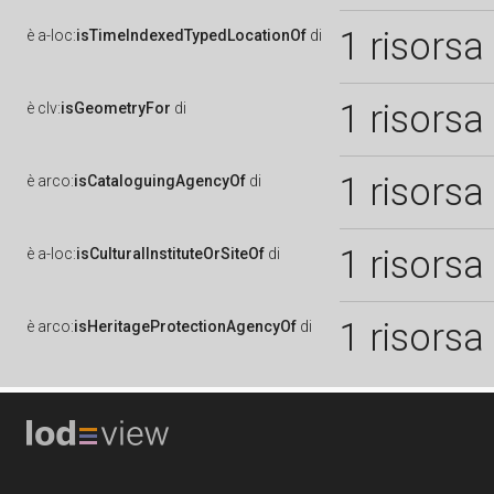
1 risorsa
è
a-loc:
isTimeIndexedTypedLocationOf
di
1 risorsa
è
clv:
isGeometryFor
di
1 risorsa
è
arco:
isCataloguingAgencyOf
di
1 risorsa
è
a-loc:
isCulturalInstituteOrSiteOf
di
1 risorsa
è
arco:
isHeritageProtectionAgencyOf
di