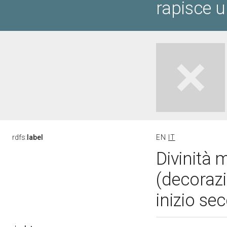
rapisce 
rdfs:
label
EN
IT
Divinità
(decorazi
inizio se