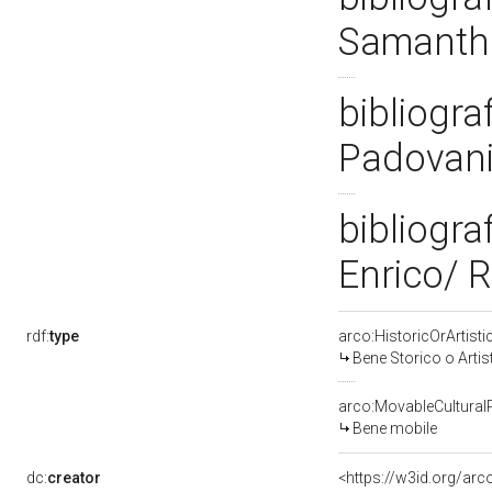
Samanth
bibliogra
Padovani
bibliogra
Enrico/ 
rdf:
type
arco:HistoricOrArtisti
Bene Storico o Artis
arco:MovableCultural
Bene mobile
dc:
creator
<https://w3id.org/a