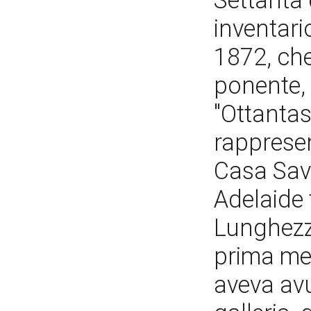
Settanta 
inventari
1872, che 
ponente,
"Ottantas
rappresen
Casa Sav
Adelaide t
Lunghezza
prima met
aveva avu