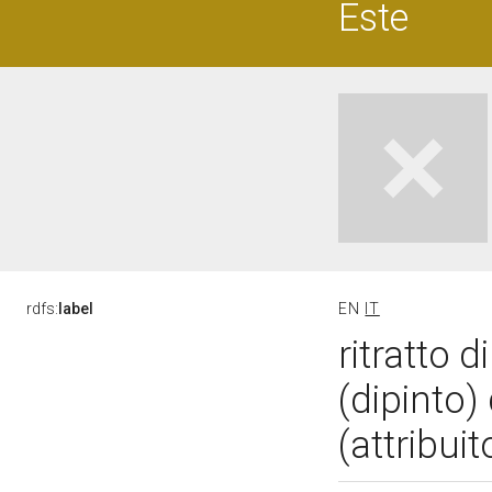
Este
rdfs:
label
EN
IT
ritratto 
(dipinto
(attribui