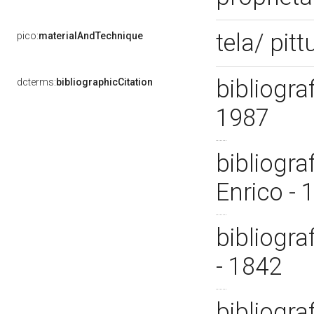
tela/ pitt
pico:
materialAndTechnique
bibliogra
dcterms:
bibliographicCitation
1987
bibliogra
Enrico -
bibliogra
- 1842
bibliogra