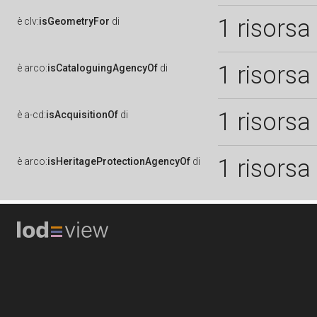
1 risorsa
è
clv:
isGeometryFor
di
1 risorsa
è
arco:
isCataloguingAgencyOf
di
1 risorsa
è
a-cd:
isAcquisitionOf
di
1 risorsa
è
arco:
isHeritageProtectionAgencyOf
di