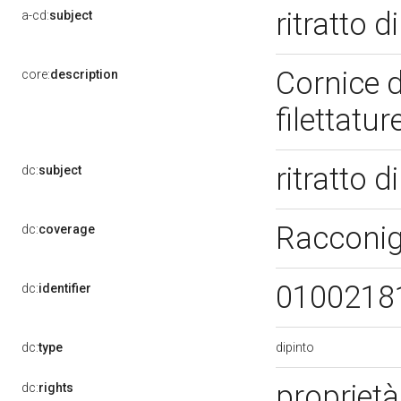
ritratto 
a-cd:
subject
Cornice d
core:
description
filettatur
ritratto 
dc:
subject
Racconig
dc:
coverage
0100218
dc:
identifier
dipinto
dc:
type
propriet
dc:
rights