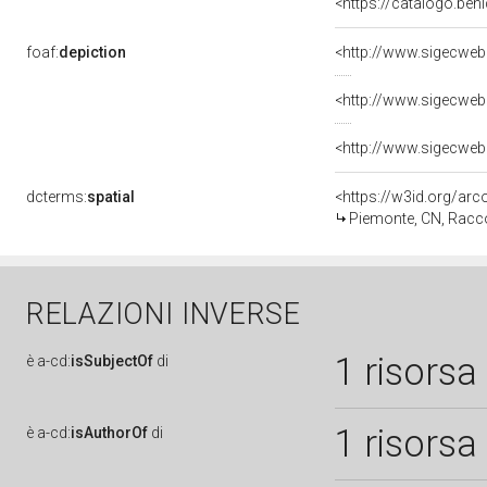
<https://catalogo.beni
foaf:
depiction
<http://www.sigecweb
<http://www.sigecweb
<http://www.sigecweb
dcterms:
spatial
<https://w3id.org/a
Piemonte, CN, Racc
RELAZIONI INVERSE
1 risorsa
è
a-cd:
isSubjectOf
di
1 risorsa
è
a-cd:
isAuthorOf
di