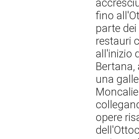
accresciu
fino all'O
parte dei 
restauri 
all'inizi
Bertana, 
una galler
Moncalier
collegand
opere risa
dell'Otto