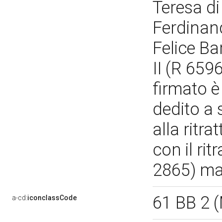
Teresa di
Ferdinan
Felice Ba
II (R 659
firmato 
dedito a s
alla ritra
con il rit
2865) mar
61 BB 2 
a-cd:
iconclassCode