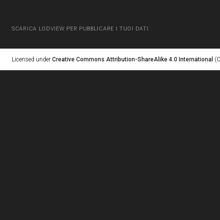
SCARICA LODVIEW PER PUBBLICARE I TUOI DATI
Licensed under
Creative Commons Attribution-ShareAlike 4.0 International
(C