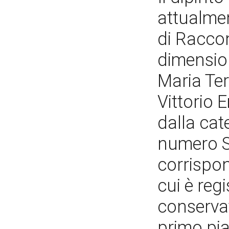
attualmen
di Raccon
dimensioni
Maria Ter
Vittorio E
dalla cat
numero S
corrispon
cui è regi
conservat
primo pia