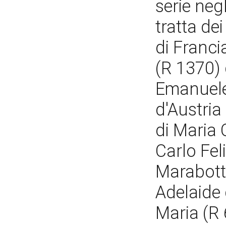
serie negl
tratta dei
di Franci
(R 1370) 
Emanuele 
d'Austri
di Maria 
Carlo Fel
Marabotti
Adelaide 
Maria (R 