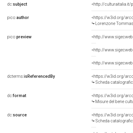
dc:
subject
<http://culturaitalia.
pico:
author
<https://w3id.org/a
Lorenzone Tommaso 
pico:
preview
<http://www.sigecweb
<http://www.sigecweb
<http://www.sigecweb
dcterms:
isReferencedBy
<https://w3id.org/a
Scheda catalografi
dc:
format
<https://w3id.org/ar
Misure del bene cul
dc:
source
<https://w3id.org/a
Scheda catalografi