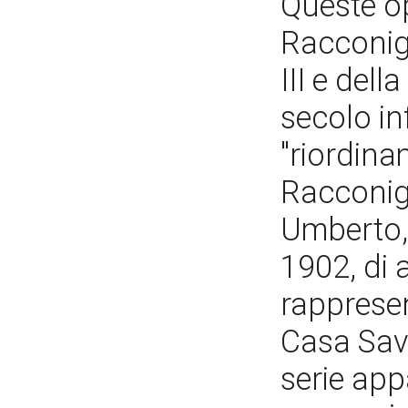
Queste o
Racconigi
III e dell
secolo in
"riordina
Racconigi
Umberto, 
1902, di 
rappresen
Casa Savo
serie app