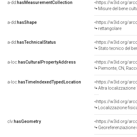
a-dd:
hasMeasurementCollection
<https://w3id.org/ar
Misure del bene cul
a-dd:
hasShape
<https://w3id.org/arc
rettangolare
a-dd:
hasTechnicalStatus
<https://w3id.org/ar
Stato tecnico del b
a-loc:
hasCulturalPropertyAddress
<https://w3id.org/a
Piemonte, CN, Racc
a-loc:
hasTimeIndexedTypedLocation
<https://w3id.org/ar
Altra localizzazione
<https://w3id.org/ar
Localizzazione fisic
clv:
hasGeometry
<https://w3id.org/ar
Georeferenziazione 