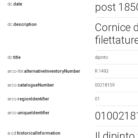
post 185
dc:
date
Cornice d
dc:
description
filettatur
dipinto
dc:
title
R 1493
arco-lite:
alternativeInventoryNumber
00218159
arco:
catalogueNumber
01
arco:
regionIdentifier
0100218
arco:
uniqueIdentifier
Il dipint
a-cd:
historicalInformation