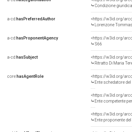
Condizione giuridica
a-cd:
hasPreferredAuthor
<https://w3id.org/a
Lorenzone Tommaso 
a-cd:
hasProponentAgency
<https://w3id.org/a
S66
a-cd:
hasSubject
<https://w3id.org/a
Ritratto Di Maria Ter
core:
hasAgentRole
<https://w3id.org/ar
Ente schedatore del ben
<https://w3id.org/ar
Ente competente per
<https://w3id.org/ar
Ente proponente de