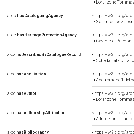
Lorenzone Tommaso 
arco:
hasCataloguingAgency
<https://w3id.org/a
Soprintendenza per i
arco:
hasHeritageProtectionAgency
<https://w3id.org/a
Castello di Racconig
a-cat:
isDescribedByCatalogueRecord
<https://w3id.org/a
Scheda catalografi
a-cd:
hasAcquisition
<https://w3id.org/ar
Acquisizione 1 del 
a-cd:
hasAuthor
<https://w3id.org/a
Lorenzone Tommaso 
a-cd:
hasAuthorshipAttribution
<https://w3id.org/ar
Attribuzione di aut
a-cd:
hasBibliography
<https://w3id.org/ar