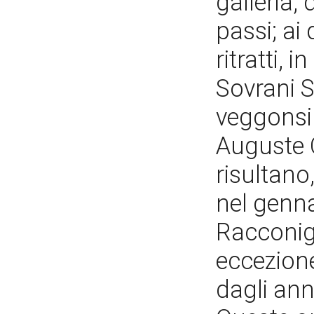
galleria,
passi; ai
ritratti, 
Sovrani S
veggonsi 
Auguste Co
risultano,
nel genna
Racconigi
eccezione
dagli an