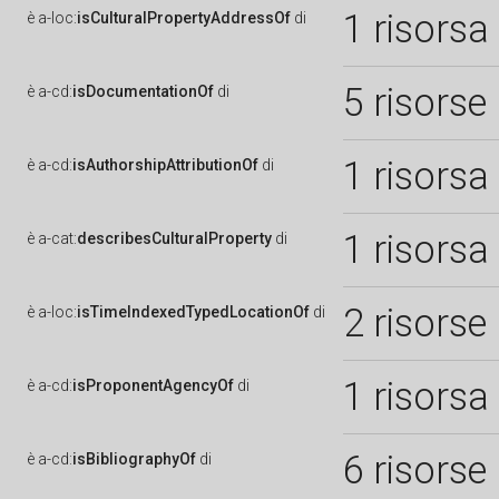
1 risorsa
è
a-loc:
isCulturalPropertyAddressOf
di
5 risorse
è
a-cd:
isDocumentationOf
di
1 risorsa
è
a-cd:
isAuthorshipAttributionOf
di
1 risorsa
è
a-cat:
describesCulturalProperty
di
2 risorse
è
a-loc:
isTimeIndexedTypedLocationOf
di
1 risorsa
è
a-cd:
isProponentAgencyOf
di
6 risorse
è
a-cd:
isBibliographyOf
di