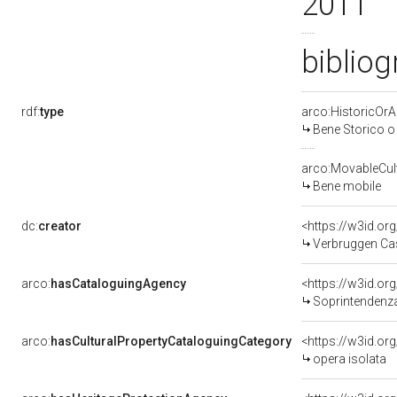
2011
bibliog
rdf:
type
arco:HistoricOrAr
Bene Storico o 
arco:MovableCult
Bene mobile
dc:
creator
<https://w3id.
Verbruggen Cas
arco:
hasCataloguingAgency
<https://w3id.
Soprintendenza 
arco:
hasCulturalPropertyCataloguingCategory
<https://w3id.or
opera isolata