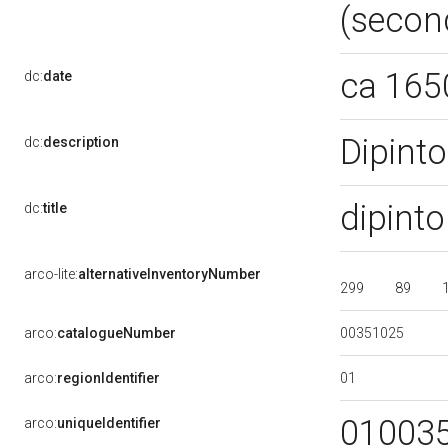
(secon
ca 165
dc:
date
Dipinto
dc:
description
dipinto
dc:
title
arco-lite:
alternativeInventoryNumber
299
89
00351025
arco:
catalogueNumber
01
arco:
regionIdentifier
01003
arco:
uniqueIdentifier