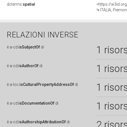
dcterms:
spatial
<https://w3id.o
ITALIA, Piemont
RELAZIONI INVERSE
1 risor
è
a-cd:
isSubjectOf
di
1 risor
è
a-cd:
isAuthorOf
di
1 risor
è
a-loc:
isCulturalPropertyAddressOf
di
1 risor
è
a-cd:
isDocumentationOf
di
2 risor
è
a-cd:
isAuthorshipAttributionOf
di