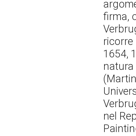
argomen
firma, 
Verbru
ricorre
1654, 
natura
(Marti
Univers
Verbrug
nel Re
Painting