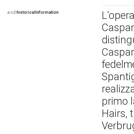
L’opera
a-cd:
historicalInformation
Caspar 
distingu
Caspar
fedelm
Spantig
realizz
primo l
Hairs, 
Verbrug