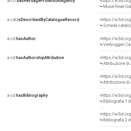
arco:
hasHeritageProtectionAgency
<https://w3id.
Musei Reali-Ga
a-cat:
isDescribedByCatalogueRecord
<https://w3id.o
Scheda catalo
a-cd:
hasAuthor
<https://w3id.
Verbruggen Cas
a-cd:
hasAuthorshipAttribution
<https://w3id.or
Attribuzione d
Attribuzione di
a-cd:
hasBibliography
<https://w3id.or
Bibliografia 1 
<https://w3id.or
Bibliografia 2 