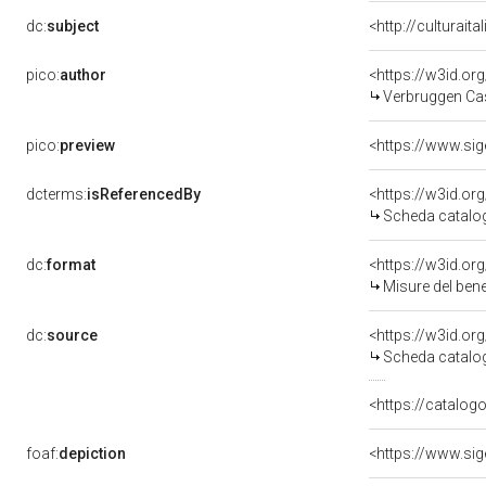
dc:
subject
<http://culturait
pico:
author
<https://w3id.
Verbruggen Cas
pico:
preview
dcterms:
isReferencedBy
<https://w3id.o
Scheda catalo
dc:
format
<https://w3id.o
Misure del ben
dc:
source
<https://w3id.o
Scheda catalo
<https://catalogo
foaf:
depiction