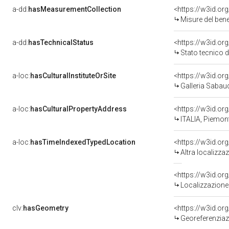
a-dd:
hasMeasurementCollection
<https://w3id.o
Misure del ben
a-dd:
hasTechnicalStatus
<https://w3id.or
Stato tecnico 
a-loc:
hasCulturalInstituteOrSite
<https://w3id.o
Galleria Sabau
a-loc:
hasCulturalPropertyAddress
<https://w3id.o
ITALIA, Piemont
a-loc:
hasTimeIndexedTypedLocation
<https://w3id.o
Altra localizz
<https://w3id.o
Localizzazione 
clv:
hasGeometry
<https://w3id.o
Georeferenziaz