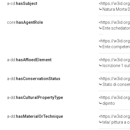
a-cd:
hasSubject
<https://w3id.o
Natura Morta Di 
core:
hasAgentRole
<https://w3id.o
Ente schedatore de
<https://w3id.o
Ente competent
a-dd:
hasAffixedElement
<https://w3id.or
Iscrizione 1 s
a-dd:
hasConservationStatus
<https://w3id.o
Stato di conse
a-dd:
hasCulturalPropertyType
<https://w3id.o
dipinto
a-dd:
hasMaterialOrTechnique
<https://w3id.org
tela/ pittura a o