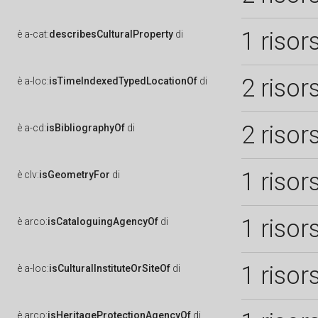
1 risor
è
a-cat:
describesCulturalProperty
di
2 risor
è
a-loc:
isTimeIndexedTypedLocationOf
di
2 risor
è
a-cd:
isBibliographyOf
di
1 risor
è
clv:
isGeometryFor
di
1 risor
è
arco:
isCataloguingAgencyOf
di
1 risor
è
a-loc:
isCulturalInstituteOrSiteOf
di
è
arco:
isHeritageProtectionAgencyOf
di