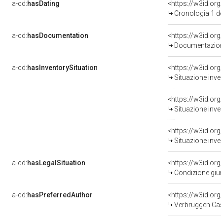
a-cd:
hasDating
<https://w3id.o
Cronologia 1 
a-cd:
hasDocumentation
Documentazione
a-cd:
hasInventorySituation
<https://w3id.or
Situazione inv
<https://w3id.or
Situazione inv
<https://w3id.or
Situazione inv
a-cd:
hasLegalSituation
<https://w3id.or
Condizione giur
a-cd:
hasPreferredAuthor
<https://w3id.
Verbruggen Cas