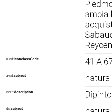
Piedmo
ampia b
acquist
Sabaud
Reyce
41 A 6
a-cd:
iconclassCode
natura 
a-cd:
subject
Dipinto
core:
description
natura 
dc:
subject