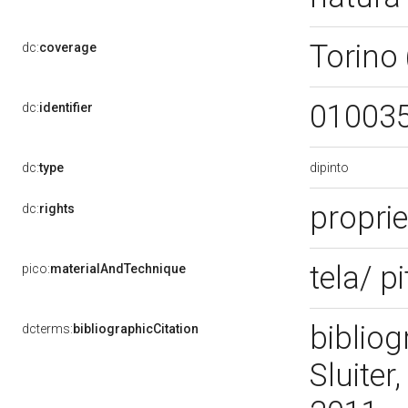
Torino
dc:
coverage
01003
dc:
identifier
dipinto
dc:
type
propri
dc:
rights
tela/ p
pico:
materialAndTechnique
bibliog
dcterms:
bibliographicCitation
Sluiter