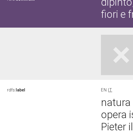
dipinto
fiori e f
rdfs:
label
EN
IT
natura m
opera 
Pieter 