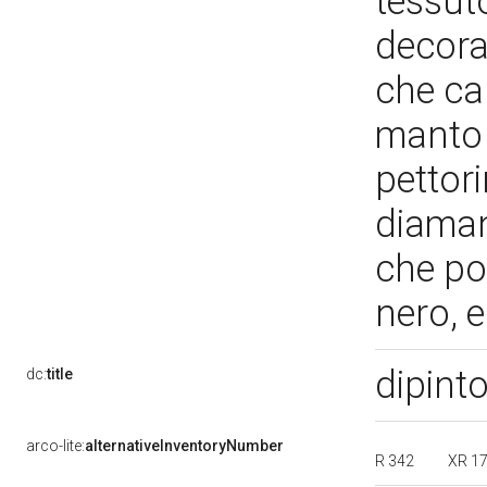
tessut
decorat
che car
manto 
pettori
diamant
che por
nero, e
dipint
dc:
title
arco-lite:
alternativeInventoryNumber
R 342
XR 1