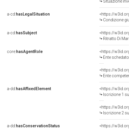
Situazione inv
a-cd:
hasLegalSituation
<https://w3id.o
Condizione giu
a-cd:
hasSubject
<https://w3id.
Ritratto Di M
core:
hasAgentRole
<https://w3id.
Ente schedato
<https://w3id.o
Ente competent
a-dd:
hasAffixedElement
<https://w3id.o
Iscrizione 1 s
<https://w3id.o
Iscrizione 2 s
a-dd:
hasConservationStatus
<https://w3id.o