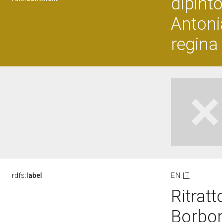
dipinto
Antoni
regina
rdfs:
label
EN
IT
Ritrat
Borbon