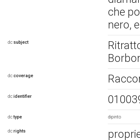
che por
nero, e
Ritrat
dc:
subject
Borbon
Raccon
dc:
coverage
01003
dc:
identifier
dipinto
dc:
type
propri
dc:
rights