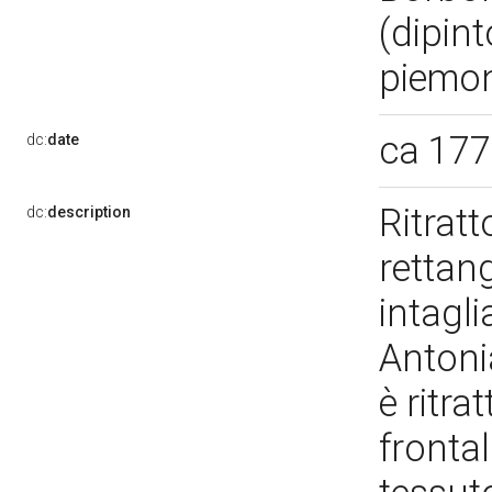
(dipint
piemon
ca 17
dc:
date
Ritratt
dc:
description
rettang
intagli
Antoni
è ritra
frontal