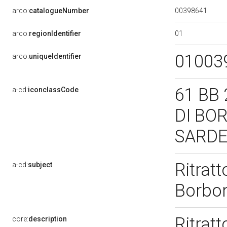
00398641
arco:
catalogueNumber
01
arco:
regionIdentifier
01003
arco:
uniqueIdentifier
61 BB
a-cd:
iconclassCode
DI BO
SARD
Ritrat
a-cd:
subject
Borbon
Ritratt
core:
description