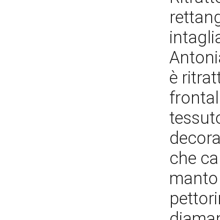
rettang
intagli
Antoni
è ritra
frontal
tessut
decorat
che car
manto 
pettori
diamant