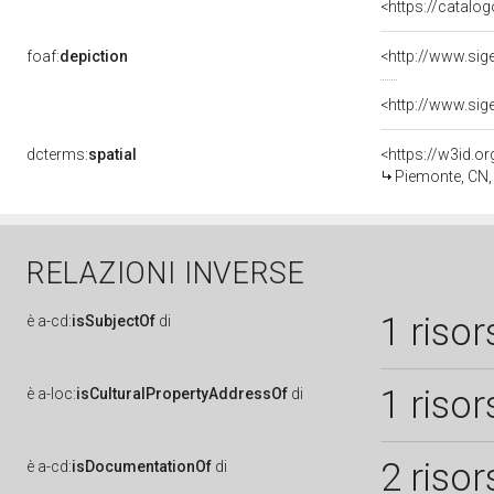
<https://catalog
foaf:
depiction
dcterms:
spatial
<https://w3id.
Piemonte, CN,
RELAZIONI INVERSE
1 risor
è
a-cd:
isSubjectOf
di
1 risor
è
a-loc:
isCulturalPropertyAddressOf
di
2 risor
è
a-cd:
isDocumentationOf
di