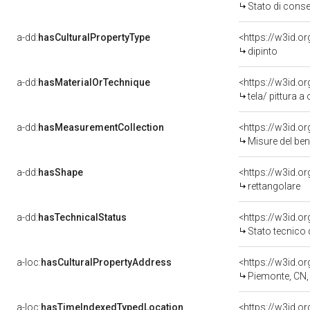
Stato di cons
a-dd:
hasCulturalPropertyType
<https://w3id.
dipinto
a-dd:
hasMaterialOrTechnique
<https://w3id.or
tela/ pittura a 
a-dd:
hasMeasurementCollection
<https://w3id.
Misure del be
a-dd:
hasShape
<https://w3id.o
rettangolare
a-dd:
hasTechnicalStatus
<https://w3id.o
Stato tecnico
a-loc:
hasCulturalPropertyAddress
<https://w3id.
Piemonte, CN,
a-loc:
hasTimeIndexedTypedLocation
<https://w3id.