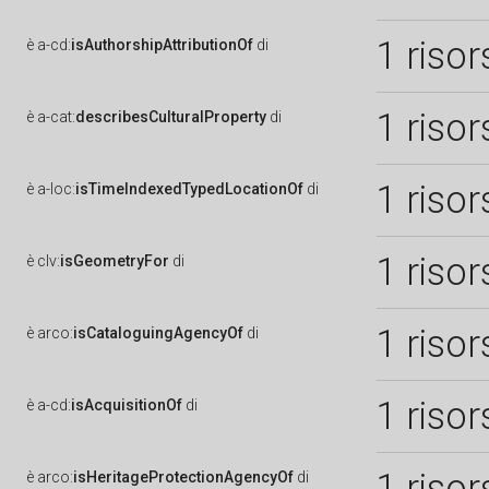
1 risor
è
a-cd:
isAuthorshipAttributionOf
di
1 risor
è
a-cat:
describesCulturalProperty
di
1 risor
è
a-loc:
isTimeIndexedTypedLocationOf
di
1 risor
è
clv:
isGeometryFor
di
1 risor
è
arco:
isCataloguingAgencyOf
di
1 risor
è
a-cd:
isAcquisitionOf
di
1 risor
è
arco:
isHeritageProtectionAgencyOf
di