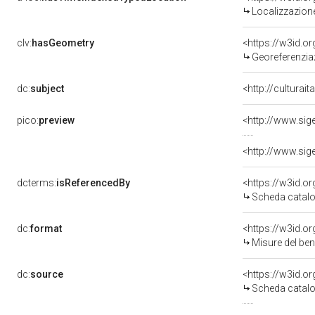
Localizzazione
clv:
hasGeometry
<https://w3id.
Georeferenzia
dc:
subject
<http://culturai
pico:
preview
dcterms:
isReferencedBy
<https://w3id.
Scheda catalo
dc:
format
<https://w3id.
Misure del be
dc:
source
<https://w3id.
Scheda catalo