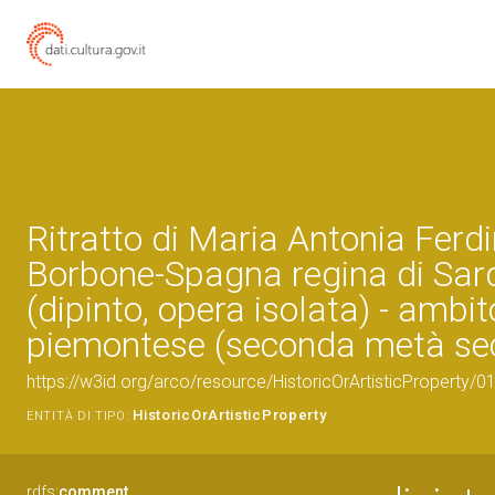
Ritratto di Maria Antonia Ferd
Borbone-Spagna regina di Sa
(dipinto, opera isolata) - ambit
piemontese (seconda metà sec.
https://w3id.org/arco/resource/HistoricOrArtisticProperty/
HistoricOrArtisticProperty
ENTITÀ DI TIPO:
rdfs:
comment