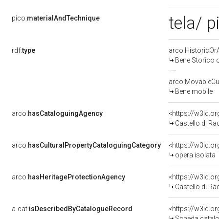
tela/ p
pico:
materialAndTechnique
rdf:
type
arco:HistoricOrA
Bene Storico o
arco:MovableCul
Bene mobile
arco:
hasCataloguingAgency
<https://w3id.
Castello di Ra
arco:
hasCulturalPropertyCataloguingCategory
<https://w3id.o
opera isolata
arco:
hasHeritageProtectionAgency
<https://w3id.
Castello di Ra
a-cat:
isDescribedByCatalogueRecord
<https://w3id.
Scheda catalo