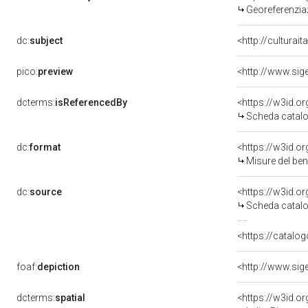
Georeferenzia
dc:
subject
<http://culturai
pico:
preview
dcterms:
isReferencedBy
<https://w3id.
Scheda catalo
dc:
format
<https://w3id.
Misure del be
dc:
source
<https://w3id.
Scheda catalo
<https://catalog
foaf:
depiction
dcterms:
spatial
<https://w3id.