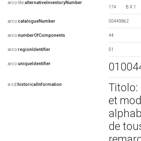
arco-lite:
alternativeInventoryNumber
174
B X 1
00449862
arco:
catalogueNumber
44
arco:
numberOfComponents
01
arco:
regionIdentifier
01004
arco:
uniqueIdentifier
Titolo:
a-cd:
historicalInformation
et mod
alphabé
de tou
remarqu