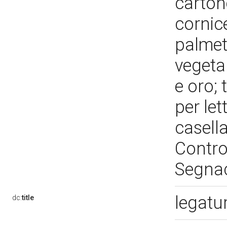
carton
cornice
palmet
vegeta
e oro; 
per let
casella
Contro
Segnac
legatu
dc:
title