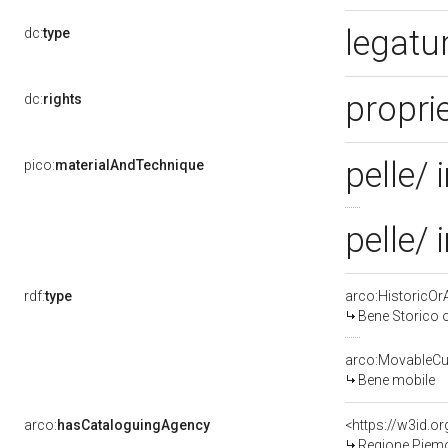
legatu
dc:
type
proprie
dc:
rights
pelle/
pico:
materialAndTechnique
pelle/
rdf:
type
arco:HistoricOrA
Bene Storico o
arco:MovableCul
Bene mobile
arco:
hasCataloguingAgency
<https://w3id.
Regione Piem