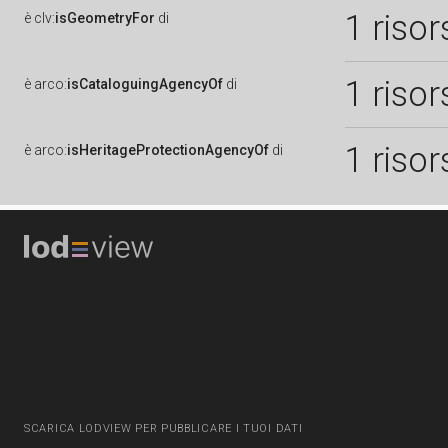
1 risor
è
clv:
isGeometryFor
di
1 risor
è
arco:
isCataloguingAgencyOf
di
1 risor
è
arco:
isHeritageProtectionAgencyOf
di
SCARICA LODVIEW PER PUBBLICARE I TUOI DATI