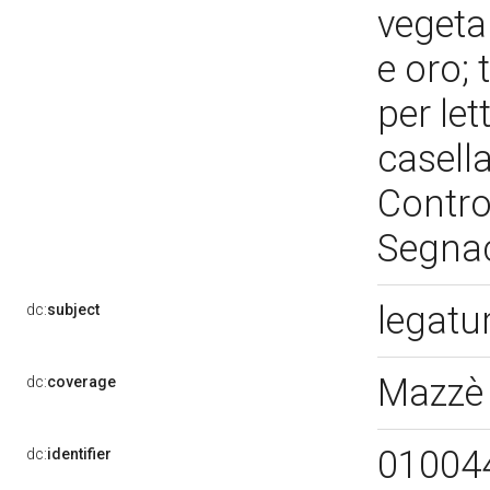
vegeta
e oro; 
per let
casella
Contro
Segnac
legatu
dc:
subject
Mazzè
dc:
coverage
01004
dc:
identifier