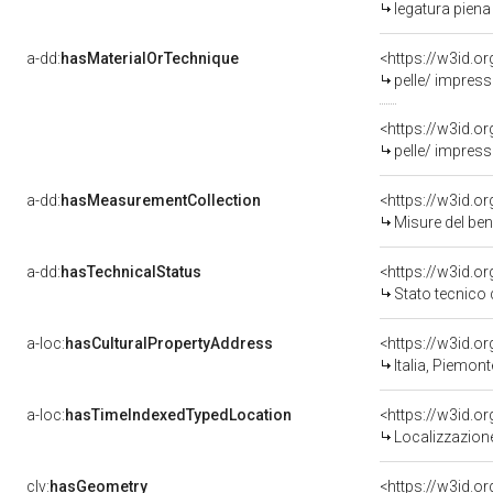
legatura piena
a-dd:
hasMaterialOrTechnique
<https://w3id.o
pelle/ impres
<https://w3id.o
pelle/ impress
a-dd:
hasMeasurementCollection
<https://w3id.
Misure del be
a-dd:
hasTechnicalStatus
<https://w3id.o
Stato tecnico
a-loc:
hasCulturalPropertyAddress
<https://w3id.
Italia, Piemon
a-loc:
hasTimeIndexedTypedLocation
<https://w3id.
Localizzazione
clv:
hasGeometry
<https://w3id.