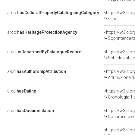
arco:
hasCulturalPropertyCataloguingCategory
<https://w3id.o
serie
arco:
hasHeritageProtectionAgency
<https://w3id.
Soprintendenza
a-cat:
isDescribedByCatalogueRecord
<https://w3id.
Scheda catalo
a-cd:
hasAuthorshipAttribution
Attribuzione d
a-cd:
hasDating
<https://w3id.
Cronologia 1 
a-cd:
hasDocumentation
Documentazion