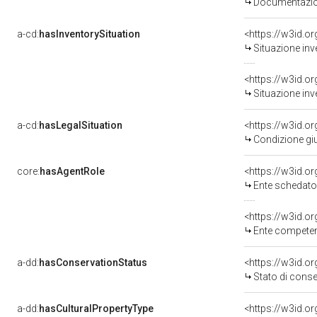
Documentazion
a-cd:
hasInventorySituation
<https://w3id.o
Situazione inv
<https://w3id.o
Situazione inv
a-cd:
hasLegalSituation
Condizione giu
core:
hasAgentRole
<https://w3id.
Ente schedato
<https://w3id.o
Ente competente per
a-dd:
hasConservationStatus
<https://w3id.o
Stato di cons
a-dd:
hasCulturalPropertyType
<https://w3id.