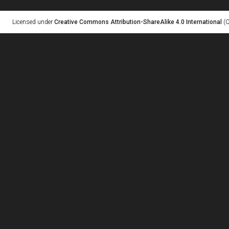
Licensed under
Creative Commons Attribution-ShareAlike 4.0 International
(C