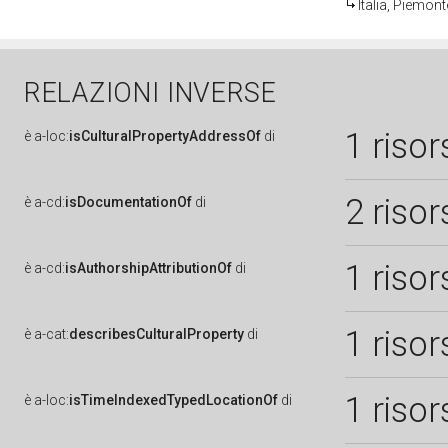
Italia, Piemon
RELAZIONI INVERSE
1 risor
è
a-loc:
isCulturalPropertyAddressOf
di
2 risor
è
a-cd:
isDocumentationOf
di
1 risor
è
a-cd:
isAuthorshipAttributionOf
di
1 risor
è
a-cat:
describesCulturalProperty
di
1 risor
è
a-loc:
isTimeIndexedTypedLocationOf
di