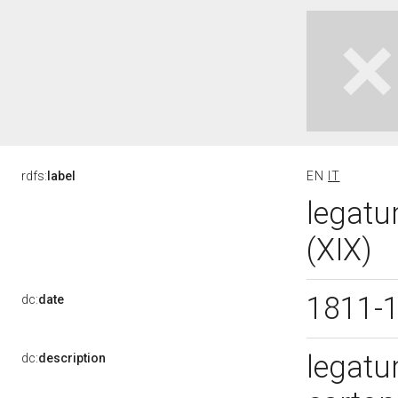
rdfs:
label
EN
IT
legatur
(XIX)
1811-
dc:
date
legatur
dc:
description