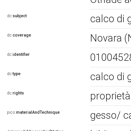
calco d
dc:
subject
Novara 
dc:
coverage
0100452
dc:
identifier
calco d
dc:
type
proprietà
dc:
rights
gesso/ c
pico:
materialAndTechnique