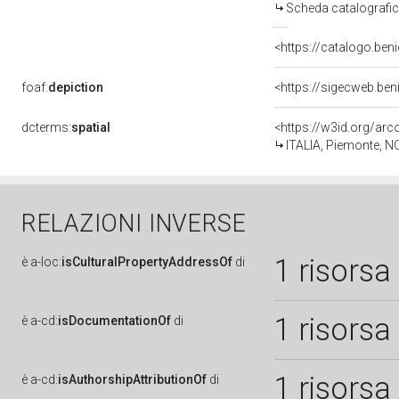
Scheda catalografi
<https://catalogo.beni
foaf:
depiction
<https://sigecweb.be
dcterms:
spatial
<https://w3id.org/a
ITALIA, Piemonte, N
RELAZIONI INVERSE
1 risorsa
è
a-loc:
isCulturalPropertyAddressOf
di
1 risorsa
è
a-cd:
isDocumentationOf
di
1 risorsa
è
a-cd:
isAuthorshipAttributionOf
di