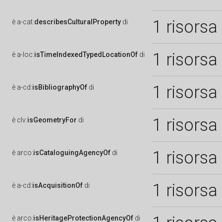
1 risorsa
è
a-cat:
describesCulturalProperty
di
1 risorsa
è
a-loc:
isTimeIndexedTypedLocationOf
di
1 risorsa
è
a-cd:
isBibliographyOf
di
1 risorsa
è
clv:
isGeometryFor
di
1 risorsa
è
arco:
isCataloguingAgencyOf
di
1 risorsa
è
a-cd:
isAcquisitionOf
di
è
arco:
isHeritageProtectionAgencyOf
di