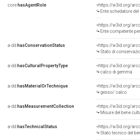
core:
hasAgentRole
<https://w3id.org/ar
Ente schedatore de
<https://w3id.org/ar
Ente competente per tutela del be
a-dd:
hasConservationStatus
<https://w3id.org/ar
Stato di conservazi
a-dd:
hasCulturalPropertyType
<https://w3id.org/a
calco di gemma
a-dd:
hasMaterialOrTechnique
<https://w3id.org/ar
gesso/ calco
a-dd:
hasMeasurementCollection
<https://w3id.org/ar
Misure del bene cul
a-dd:
hasTechnicalStatus
<https://w3id.org/ar
Stato tecnico del b