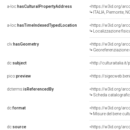
a-loc:
hasCulturalPropertyAddress
<https://w3id.org/a
ITALIA, Piemonte, N
a-loc:
hasTimeIndexedTypedLocation
<https://w3id.org/ar
Localizzazione fisic
clv:
hasGeometry
<https://w3id.org/ar
Georeferenziazione 
dc:
subject
<http://culturaitalia.
pico:
preview
<https://sigecweb.be
dcterms:
isReferencedBy
<https://w3id.org/a
Scheda catalografi
dc:
format
<https://w3id.org/ar
Misure del bene cul
dc:
source
<https://w3id.org/a