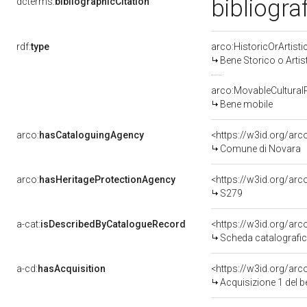
bibliogra
dcterms:
bibliographicCitation
rdf:
type
arco:HistoricOrArtisti
Bene Storico o Artis
arco:MovableCultural
Bene mobile
arco:
hasCataloguingAgency
<https://w3id.org/a
Comune di Novara
arco:
hasHeritageProtectionAgency
<https://w3id.org/a
S279
a-cat:
isDescribedByCatalogueRecord
<https://w3id.org/a
Scheda catalografi
a-cd:
hasAcquisition
<https://w3id.org/ar
Acquisizione 1 del 