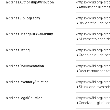
a-cd:
hasAuthorshipAttribution
<https://w3id.org/arc
Attribuzione di ambi
a-cd:
hasBibliography
<https://w3id.org/ar
Bibliografia 1 del b
a-cd:
hasChangeOfAvailability
<https://w3id.org/arc
Mutamento condizion
a-cd:
hasDating
<https://w3id.org/ar
Cronologia 1 del b
a-cd:
hasDocumentation
Documentazione foto
a-cd:
hasInventorySituation
<https://w3id.org/ar
Situazione inventar
a-cd:
hasLegalSituation
Condizione giuridica