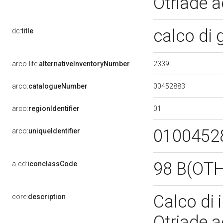
Otriade 
calco d
dc:
title
2339
arco-lite:
alternativeInventoryNumber
00452883
arco:
catalogueNumber
01
arco:
regionIdentifier
0100452
arco:
uniqueIdentifier
98 B(OT
a-cd:
iconclassCode
Calco di 
core:
description
Otriade 