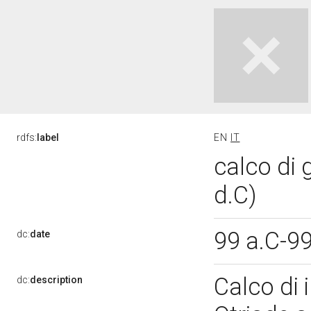
rdfs:
label
EN
IT
calco di 
d.C)
99 a.C-9
dc:
date
Calco di 
dc:
description