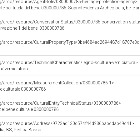
rg/arco/resource/AgentRole/0300000786-heritage-protection-agency>
e per tutela del bene 0300000786: Soprintendenza Archeologia, belle ar
rg/arco/resource/ConservationStatus/0300000786-conservation-statu
ervazione 1 del bene: 0300000786
org/arco/resource/CulturalPropertyType/0be4684ac2694487d18707e3
rg/arco/resource/TechnicalCharacteristic/legno-scultura-verniciatura>
a/ verniciatura
org/arco/resource/MeasurementCollection/0300000786-1>
ne culturale 0300000786
rg/arco/resource/CulturalEntityTechnicalStatus/0300000786>
 del bene culturale 0300000786
org/arco/resource/Address/9723ad130d574f44d236babddab49c41>
dia, BS, Pertica Bassa