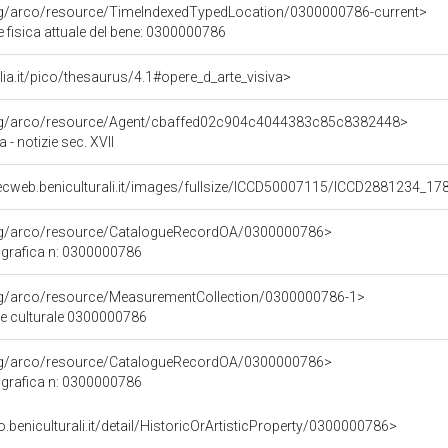
org/arco/resource/TimeIndexedTypedLocation/0300000786-current>
 fisica attuale del bene: 0300000786
talia.it/pico/thesaurus/4.1#opere_d_arte_visiva>
org/arco/resource/Agent/cbaffed02c904c4044383c85c8382448>
- notizie sec. XVII
ecweb.beniculturali.it/images/fullsize/ICCD50007115/ICCD2881234_1
org/arco/resource/CatalogueRecordOA/0300000786>
grafica n: 0300000786
org/arco/resource/MeasurementCollection/0300000786-1>
ne culturale 0300000786
org/arco/resource/CatalogueRecordOA/0300000786>
grafica n: 0300000786
o.beniculturali.it/detail/HistoricOrArtisticProperty/0300000786>