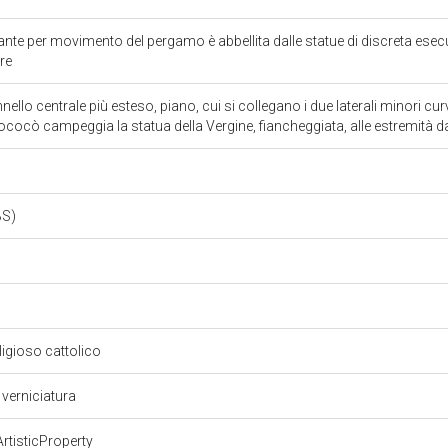
te per movimento del pergamo è abbellita dalle statue di discreta esecuzi
ore
ello centrale più esteso, piano, cui si collegano i due laterali minori curv
rococò campeggia la statua della Vergine, fiancheggiata, alle estremità d
BS)
eligioso cattolico
 verniciatura
rtisticProperty