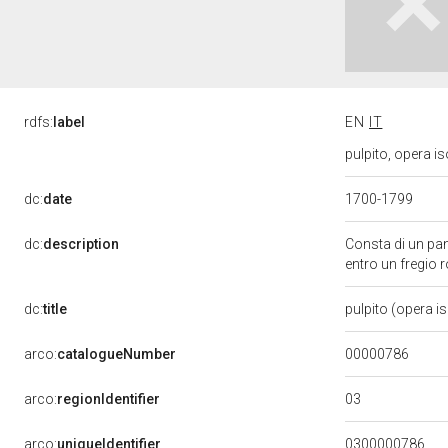
rdfs:
label
EN
IT
pulpito, opera is
dc:
date
1700-1799
dc:
description
Consta di un pann
entro un fregio 
dc:
title
pulpito (opera i
00000786
arco:
catalogueNumber
03
arco:
regionIdentifier
arco:
uniqueIdentifier
0300000786