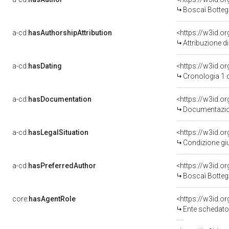
Boscaì Bottega 
a-cd:
hasAuthorshipAttribution
<https://w3id.o
Attribuzione d
a-cd:
hasDating
<https://w3id.
Cronologia 1 
a-cd:
hasDocumentation
<https://w3id.
Documentazion
a-cd:
hasLegalSituation
<https://w3id.or
Condizione giu
a-cd:
hasPreferredAuthor
<https://w3id.
Boscaì Bottega 
core:
hasAgentRole
<https://w3id.
Ente schedatore 