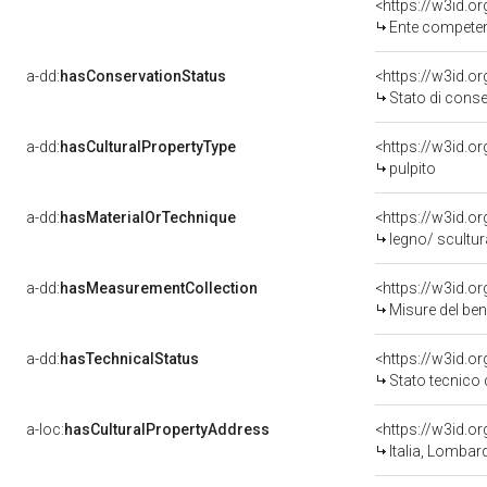
<https://w3id.o
Ente competent
a-dd:
hasConservationStatus
<https://w3id.o
Stato di cons
a-dd:
hasCulturalPropertyType
<https://w3id.
pulpito
a-dd:
hasMaterialOrTechnique
<https://w3id.o
legno/ scultur
a-dd:
hasMeasurementCollection
<https://w3id.
Misure del be
a-dd:
hasTechnicalStatus
<https://w3id.o
Stato tecnico
a-loc:
hasCulturalPropertyAddress
<https://w3id.
Italia, Lombar