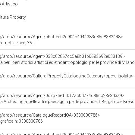
 Artistico
turalProperty
org/arco/resource/Agent/cbaffed02c904c4044383c85c8382448>
- notizie sec. XVII
org/arco/resource/Agent/033c02867cc5a8b01b0683692e033139>
 per i beni storici artistici ed etnoantropologici per le province di 
rg/arco/resource/CulturalPropertyCataloguingCategory/opera-isolata>
org/arco/resource/Agent/0c7b76e11017ac0d774d86cc23e3d3a9>
 Archeologia, belle arti e paesaggio per le province di Bergamo e Bresc
org/arco/resource/CatalogueRecordOA/0300000786>
grafica n: 0300000786
org/arco/resource/Agent/cbaffed02c904c4044383c85c8382448>