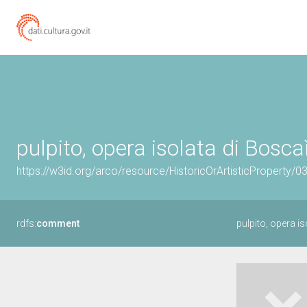
pulpito, opera isolata di Boscaì
https://w3id.org/arco/resource/HistoricOrArtisticProperty/
rdfs:
comment
pulpito, opera is