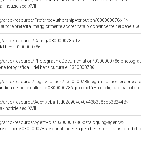
- notizie sec. XVII
rg/arco/resource/PreferredAuthorshipAttribution/0300000786-1>
i autore preferita, maggiormente accreditata o convincente del bene: 0
org/arco/resource/Dating/0300000786-1>
del bene 0300000786
org/arco/resource/PhotographicDocumentation/0300000786-photogra
e fotografica 1 del bene culturale: 0300000786
g/arco/resource/LegalSituation/0300000786-legal-situation-proprieta-en
ridica del bene culturale 0300000786: proprietà Ente religioso cattolico
org/arco/resource/Agent/cbaffed02c904c4044383c85c8382448>
- notizie sec. XVII
org/arco/resource/AgentRole/0300000786-cataloguing-agency>
del bene 0300000786: Soprintendenza per i beni storici artistici ed etnoantropologici