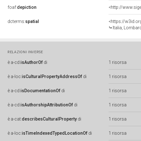
foaf:
depiction
<http://www.sig
dcterms:
spatial
<https://w3id.
Italia, Lombar
RELAZIONI INVERSE
è
a-cd:
isAuthorOf
di
1 risorsa
è
a-loc:
isCulturalPropertyAddressOf
di
1 risorsa
è
a-cd:
isDocumentationOf
di
1 risorsa
è
a-cd:
isAuthorshipAttributionOf
di
1 risorsa
è
a-cat:
describesCulturalProperty
di
1 risorsa
è
a-loc:
isTimeIndexedTypedLocationOf
di
1 risorsa