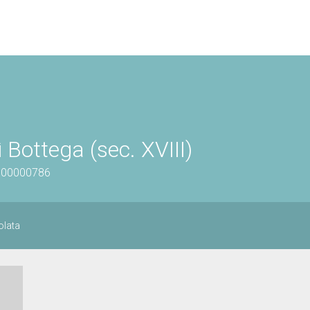
 Bottega (sec. XVIII)
0300000786
olata