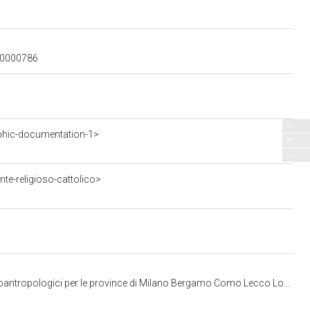
300000786
phic-documentation-1>
te-religioso-cattolico>
 per le province di Milano Bergamo Como Lecco Lodi Monza Pavia Sondrio Varese