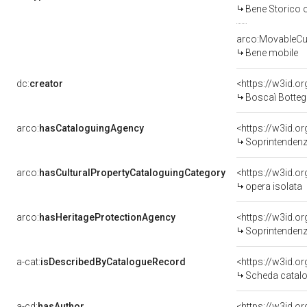
Bene Storico o
arco:MovableCul
Bene mobile
dc:
creator
<https://w3id.
Boscaì Bottega 
arco:
hasCataloguingAgency
<https://w3id.
Soprintendenza
arco:
hasCulturalPropertyCataloguingCategory
<https://w3id.o
opera isolata
arco:
hasHeritageProtectionAgency
<https://w3id.
Soprintendenza
a-cat:
isDescribedByCatalogueRecord
<https://w3id.
Scheda catalo
a-cd:
hasAuthor
<https://w3id.