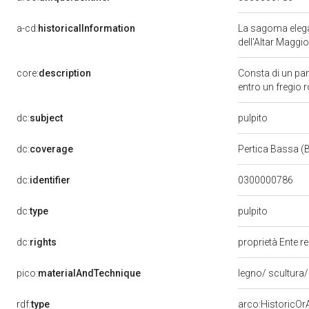
a-cd:
historicalInformation
La sagoma elegan
dell'Altar Maggi
core:
description
Consta di un pann
entro un fregio 
pulpito
dc:
subject
dc:
coverage
Pertica Bassa (
dc:
identifier
0300000786
pulpito
dc:
type
dc:
rights
proprietà Ente r
pico:
materialAndTechnique
legno/ scultura/
rdf:
type
arco:HistoricOrA