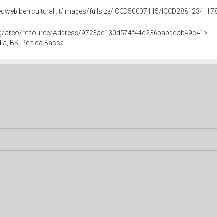
ecweb.beniculturali.it/images/fullsize/ICCD50007115/ICCD2881234_1
org/arco/resource/Address/9723ad130d574f44d236babddab49c41>
dia, BS, Pertica Bassa