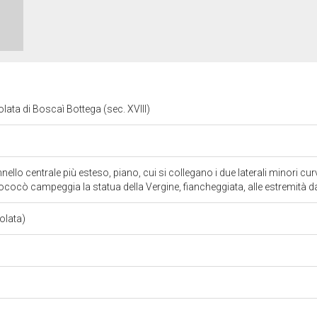
olata di Boscaì Bottega (sec. XVIII)
ello centrale più esteso, piano, cui si collegano i due laterali minori curv
rococò campeggia la statua della Vergine, fiancheggiata, alle estremità d
solata)