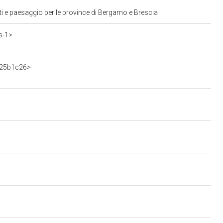
ti e paesaggio per le province di Bergamo e Brescia
s-1>
d25b1c26>