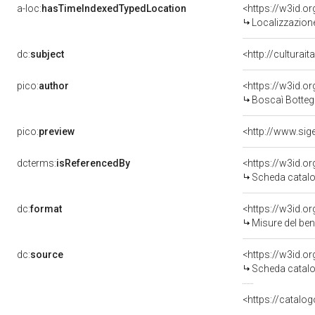
a-loc:
hasTimeIndexedTypedLocation
<https://w3id.
Localizzazione
dc:
subject
<http://culturai
pico:
author
<https://w3id.
Boscaì Bottega 
pico:
preview
<http://www.sig
dcterms:
isReferencedBy
<https://w3id.
Scheda catalo
dc:
format
<https://w3id.
Misure del be
dc:
source
<https://w3id.
Scheda catalo
<https://catalog