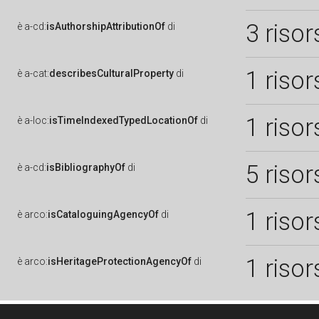
3 risor
è
a-cd:
isAuthorshipAttributionOf
di
1 risor
è
a-cat:
describesCulturalProperty
di
1 risor
è
a-loc:
isTimeIndexedTypedLocationOf
di
5 risor
è
a-cd:
isBibliographyOf
di
1 risor
è
arco:
isCataloguingAgencyOf
di
1 risor
è
arco:
isHeritageProtectionAgencyOf
di