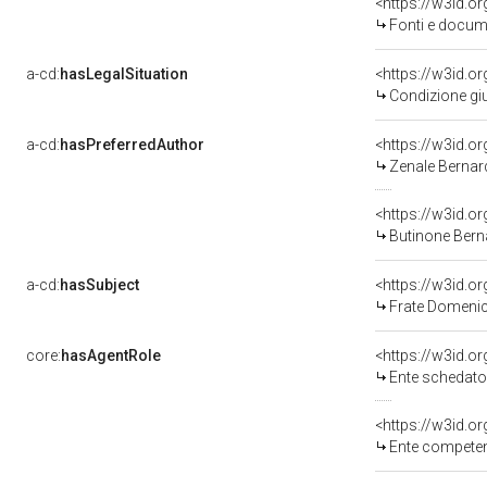
<https://w3id.
Fonti e docum
a-cd:
hasLegalSituation
Condizione giu
a-cd:
hasPreferredAuthor
<https://w3id.
Zenale Bernard
<https://w3id.
Butinone Berna
a-cd:
hasSubject
<https://w3id.
Frate Domeni
core:
hasAgentRole
<https://w3id.
Ente schedatore del bene 03
<https://w3id.o
Ente competente per t