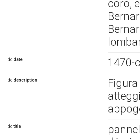
coro, 
Bernard
Bernard
lombar
1470-
dc:
date
Figura
dc:
description
attegg
appogg
pannell
dc:
title