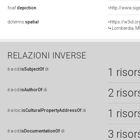
foaf:
depiction
dcterms:
spatial
<https://w3id.
Lombardia, MI
RELAZIONI INVERSE
1 risor
è
a-cd:
isSubjectOf
di
2 risor
è
a-cd:
isAuthorOf
di
1 risor
è
a-loc:
isCulturalPropertyAddressOf
di
3 risor
è
a-cd:
isDocumentationOf
di