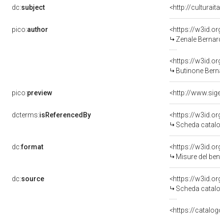
dc:
subject
<http://culturai
pico:
author
<https://w3id.
Zenale Bernard
<https://w3id.
Butinone Berna
pico:
preview
dcterms:
isReferencedBy
<https://w3id.
Scheda catalo
dc:
format
<https://w3id.
Misure del be
dc:
source
<https://w3id.
Scheda catalo
<https://catalog