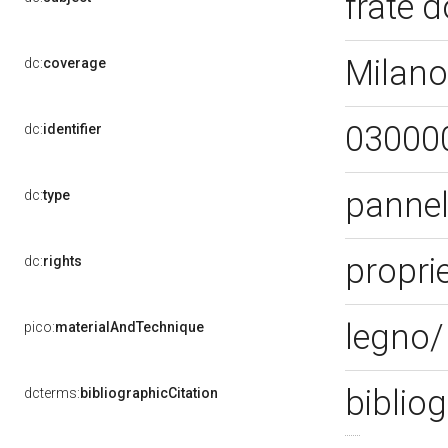
frate
Milano
dc:
coverage
03000
dc:
identifier
pannell
dc:
type
proprie
dc:
rights
legno/ 
pico:
materialAndTechnique
bibliog
dcterms:
bibliographicCitation