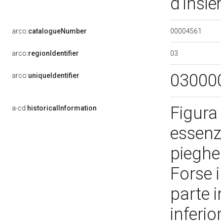
d'insi
00004561
arco:
catalogueNumber
03
arco:
regionIdentifier
03000
arco:
uniqueIdentifier
Figura 
a-cd:
historicalInformation
essenz
pieghe
Forse i
parte i
inferio