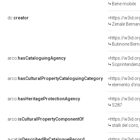
Bene mobile
dc:
creator
<https://w3id.
Zenale Bernard
<https://w3id.
Butinone Berna
arco:
hasCataloguingAgency
<https://w3id.
Soprintendenza per i 
arco:
hasCulturalPropertyCataloguingCategory
<https://w3id.o
elemento d'in
arco:
hasHeritageProtectionAgency
<https://w3id.
S287
arco:
isCulturalPropertyComponentOf
<https://w3id.o
stalli del coro, comp
a-cat:
isDescribedByCatalogueRecord
<https://w3id.