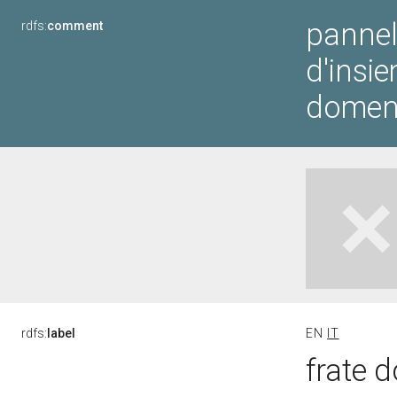
pannell
rdfs:
comment
d'insie
domen
rdfs:
label
EN
IT
frate 