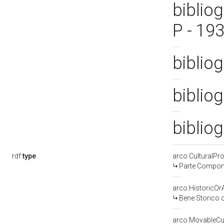
bibliog
P - 19
biblio
bibliog
bibliog
rdf:
type
arco:CulturalP
Parte Compone
arco:HistoricOrA
Bene Storico o
arco:MovableCul