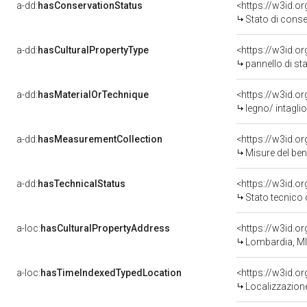
a-dd:
hasConservationStatus
<https://w3id.o
Stato di cons
a-dd:
hasCulturalPropertyType
<https://w3id.
pannello di sta
a-dd:
hasMaterialOrTechnique
<https://w3id.or
legno/ intaglio
a-dd:
hasMeasurementCollection
<https://w3id.
Misure del be
a-dd:
hasTechnicalStatus
<https://w3id.o
Stato tecnico
a-loc:
hasCulturalPropertyAddress
<https://w3id.
Lombardia, MI
a-loc:
hasTimeIndexedTypedLocation
<https://w3id.
Localizzazione