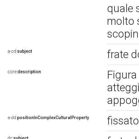
quale s
molto 
scopi
frate
a-cd:
subject
Figura
core:
description
attegg
appogg
fissat
a-dd:
positionInComplexCulturalProperty
dc:
subject