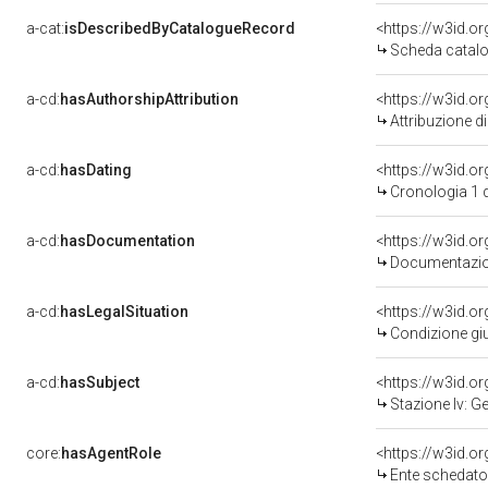
a-cat:
isDescribedByCatalogueRecord
<https://w3id.
Scheda catalo
a-cd:
hasAuthorshipAttribution
Attribuzione d
a-cd:
hasDating
<https://w3id.o
Cronologia 1 
a-cd:
hasDocumentation
Documentazion
a-cd:
hasLegalSituation
Condizione giu
a-cd:
hasSubject
<https://w3id.
Stazione Iv: 
core:
hasAgentRole
<https://w3id.
Ente schedatore del bene 03