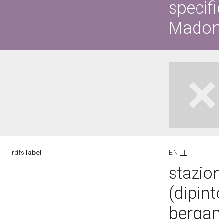
specifi
Mado
rdfs:
label
EN
IT
stazio
(dipin
bergam