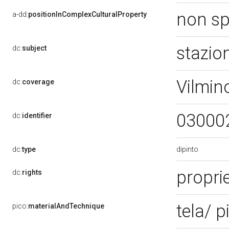
non sp
a-dd:
positionInComplexCulturalProperty
stazio
dc:
subject
Vilmin
dc:
coverage
03000
dc:
identifier
dipinto
dc:
type
proprie
dc:
rights
tela/ p
pico:
materialAndTechnique