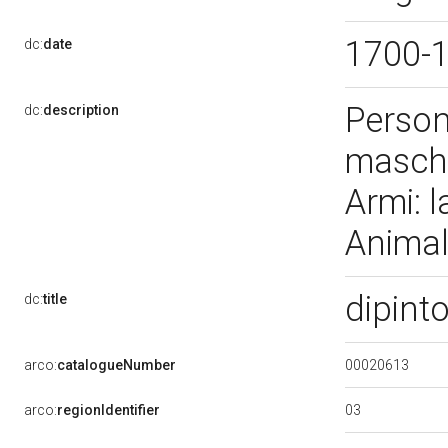
1700-
dc:
date
Person
dc:
description
maschil
Armi: l
Animal
dipint
dc:
title
00020613
arco:
catalogueNumber
03
arco:
regionIdentifier