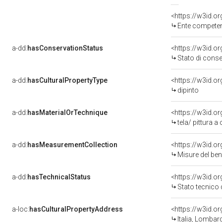
<https://w3id.o
Ente competente per t
a-dd:
hasConservationStatus
<https://w3id.o
Stato di cons
a-dd:
hasCulturalPropertyType
<https://w3id.
dipinto
a-dd:
hasMaterialOrTechnique
<https://w3id.or
tela/ pittura a 
a-dd:
hasMeasurementCollection
<https://w3id.
Misure del be
a-dd:
hasTechnicalStatus
<https://w3id.o
Stato tecnico
a-loc:
hasCulturalPropertyAddress
<https://w3id.
Italia, Lombar