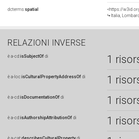
dcterms:
spatial
<https://w3id.
Italia, Lombar
RELAZIONI INVERSE
1 risor
è
a-cd:
isSubjectOf
di
1 risor
è
a-loc:
isCulturalPropertyAddressOf
di
1 risor
è
a-cd:
isDocumentationOf
di
1 risor
è
a-cd:
isAuthorshipAttributionOf
di
è
a-cat:
describesCulturalProperty
di