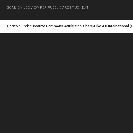
SCARICA LODVIEW PER PUBBLICARE I TUOI DATI
Licensed under
Creative Commons Attribution-ShareAlike 4.0 International
(C