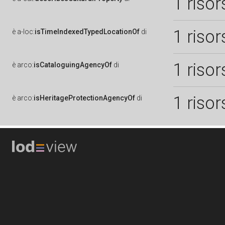
1 risor
1 risor
è
a-loc:
isTimeIndexedTypedLocationOf
di
1 risor
è
arco:
isCataloguingAgencyOf
di
1 risor
è
arco:
isHeritageProtectionAgencyOf
di