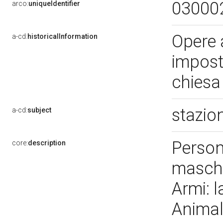
03000
arco:
uniqueIdentifier
Opere 
a-cd:
historicalInformation
imposta
chiesa
stazio
a-cd:
subject
Person
core:
description
maschil
Armi: l
Animal