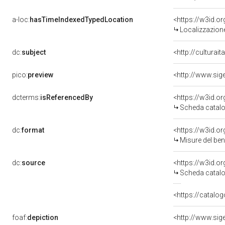
a-loc:
hasTimeIndexedTypedLocation
<https://w3id.
Localizzazione
dc:
subject
<http://culturai
pico:
preview
dcterms:
isReferencedBy
<https://w3id.
Scheda catalo
dc:
format
<https://w3id.
Misure del be
dc:
source
<https://w3id.
Scheda catalo
<https://catalog
foaf:
depiction