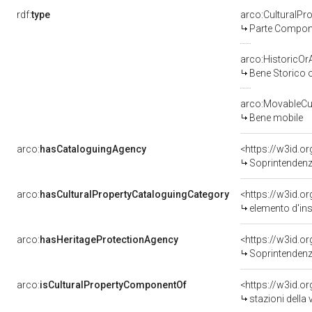
rdf:
type
arco:CulturalP
Parte Compone
arco:HistoricOrA
Bene Storico o
arco:MovableCul
Bene mobile
arco:
hasCataloguingAgency
<https://w3id.
Soprintendenza per i 
arco:
hasCulturalPropertyCataloguingCategory
<https://w3id.o
elemento d'in
arco:
hasHeritageProtectionAgency
<https://w3id.
Soprintendenza
arco:
isCulturalPropertyComponentOf
<https://w3id.o
stazioni della 