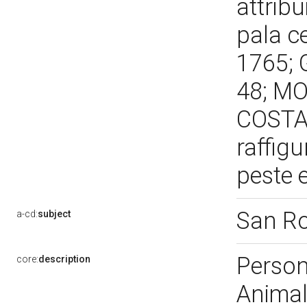
attribu
pala ce
1765; 
48; MO
COSTAN
raffigu
peste 
San R
a-cd:
subject
Person
core:
description
Animal