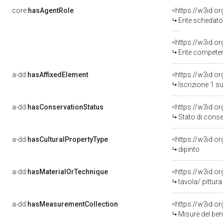
core:
hasAgentRole
<https://w3id.
Ente schedatore del bene 03
<https://w3id.o
Ente competente per 
a-dd:
hasAffixedElement
<https://w3id.o
Iscrizione 1 s
a-dd:
hasConservationStatus
<https://w3id.o
Stato di cons
a-dd:
hasCulturalPropertyType
<https://w3id.
dipinto
a-dd:
hasMaterialOrTechnique
<https://w3id.or
tavola/ pittura
a-dd:
hasMeasurementCollection
<https://w3id.
Misure del be