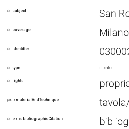
San R
dc:
subject
Milano
dc:
coverage
03000
dc:
identifier
dipinto
dc:
type
proprie
dc:
rights
tavola/
pico:
materialAndTechnique
bibliog
dcterms:
bibliographicCitation