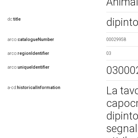
Animal
dipint
dc:
title
00029958
arco:
catalogueNumber
03
arco:
regionIdentifier
03000
arco:
uniqueIdentifier
La tav
a-cd:
historicalInformation
capocr
dipint
segnal