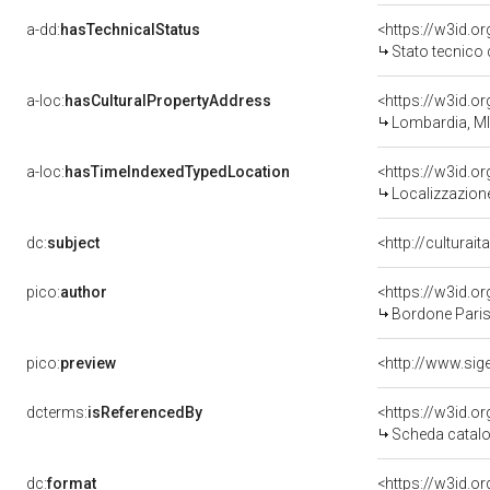
a-dd:
hasTechnicalStatus
<https://w3id.o
Stato tecnico
a-loc:
hasCulturalPropertyAddress
<https://w3id.
Lombardia, MI
a-loc:
hasTimeIndexedTypedLocation
<https://w3id.
Localizzazione
dc:
subject
<http://culturai
pico:
author
<https://w3id.
Bordone Paris
pico:
preview
dcterms:
isReferencedBy
<https://w3id.
Scheda catalo
dc:
format
<https://w3id.