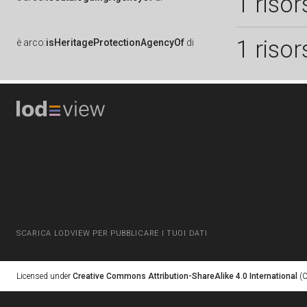
1 risor
1 risor
è
arco:
isHeritageProtectionAgencyOf
di
SCARICA LODVIEW PER PUBBLICARE I TUOI DATI
Licensed under
Creative Commons Attribution-ShareAlike 4.0 International
(C