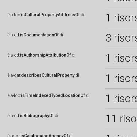
1 risor
è
a-loc:
isCulturalPropertyAddressOf
di
3 risor
è
a-cd:
isDocumentationOf
di
1 risor
è
a-cd:
isAuthorshipAttributionOf
di
1 risor
è
a-cat:
describesCulturalProperty
di
1 risor
è
a-loc:
isTimeIndexedTypedLocationOf
di
11 ris
è
a-cd:
isBibliographyOf
di
è
arco:
isCataloguingAgencyOf
di