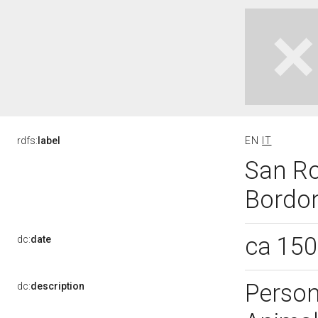
rdfs:
label
EN
IT
San Ro
Bordon
ca 15
dc:
date
Person
dc:
description