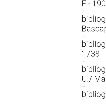
F - 19
biblio
Bascap
bibliog
1738
bibliog
U./ Ma
biblio