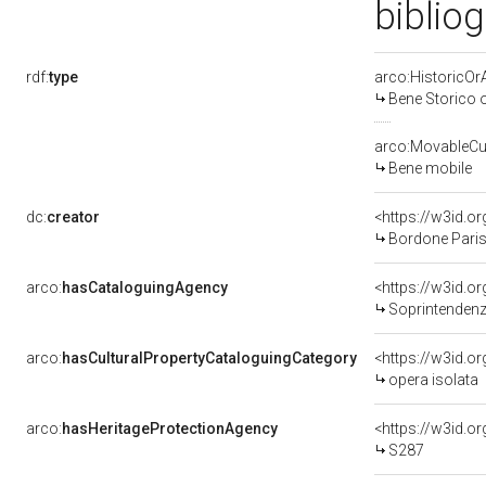
biblio
rdf:
type
arco:HistoricOrA
Bene Storico o
arco:MovableCul
Bene mobile
dc:
creator
<https://w3id.
Bordone Paris
arco:
hasCataloguingAgency
<https://w3id.
Soprintendenza per i 
arco:
hasCulturalPropertyCataloguingCategory
<https://w3id.o
opera isolata
arco:
hasHeritageProtectionAgency
<https://w3id.
S287