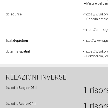
Misure del be
dc:
source
<https://w3id.
Scheda catalo
<https://catalog
foaf:
depiction
dcterms:
spatial
<https://w3id.
Lombardia, MI
RELAZIONI INVERSE
1 risor
è
a-cd:
isSubjectOf
di
1 risor
è
a-cd:
isAuthorOf
di