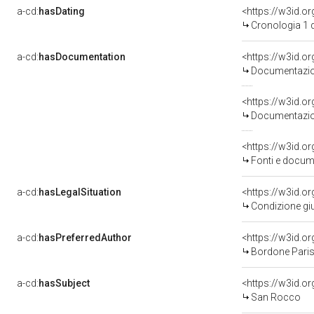
a-cd:
hasDating
<https://w3id.
Cronologia 1 
a-cd:
hasDocumentation
Documentazion
Documentazion
<https://w3id.
Fonti e docume
a-cd:
hasLegalSituation
Condizione giu
a-cd:
hasPreferredAuthor
<https://w3id.
Bordone Paris
a-cd:
hasSubject
<https://w3id.
San Rocco