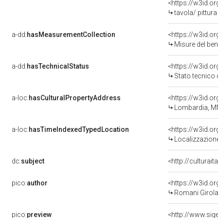
<https://w3id.or
tavola/ pittura
a-dd:
hasMeasurementCollection
<https://w3id.
Misure del be
a-dd:
hasTechnicalStatus
<https://w3id.o
Stato tecnico
a-loc:
hasCulturalPropertyAddress
<https://w3id.
Lombardia, M
a-loc:
hasTimeIndexedTypedLocation
<https://w3id.
Localizzazione
dc:
subject
<http://culturai
pico:
author
<https://w3id.
Romani Girol
pico:
preview
<http://www.sig