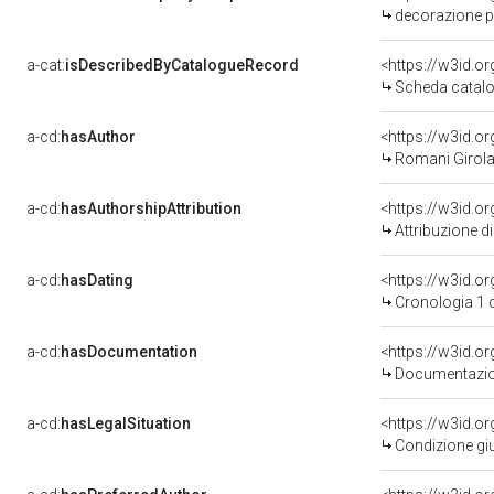
decorazione p
a-cat:
isDescribedByCatalogueRecord
<https://w3id.
Scheda catalo
a-cd:
hasAuthor
<https://w3id.
Romani Girol
a-cd:
hasAuthorshipAttribution
<https://w3id.o
Attribuzione d
a-cd:
hasDating
<https://w3id.
Cronologia 1 
a-cd:
hasDocumentation
Documentazion
a-cd:
hasLegalSituation
Condizione giu