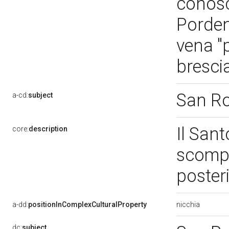
conosc
Pordeno
vena "
bresc
San R
a-cd:
subject
Il Sant
core:
description
scompa
poster
nicchia
a-dd:
positionInComplexCulturalProperty
dc:
subject