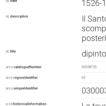
1526-
dc:
date
Il Sant
dc:
description
scompa
poster
dipint
dc:
title
00038735
arco:
catalogueNumber
03
arco:
regionIdentifier
03000
arco:
uniqueIdentifier
a-cd:
historicalInformation