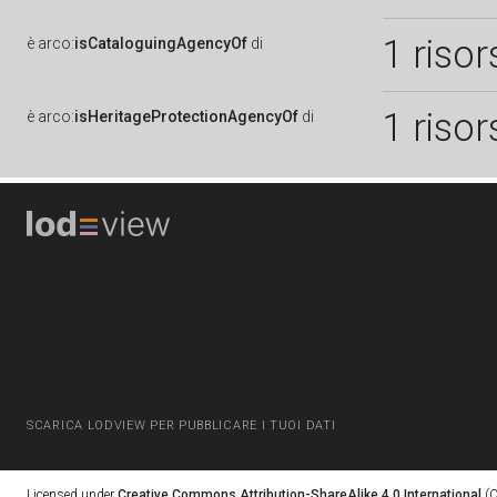
1 risor
è
arco:
isCataloguingAgencyOf
di
1 risor
è
arco:
isHeritageProtectionAgencyOf
di
SCARICA LODVIEW PER PUBBLICARE I TUOI DATI
Licensed under
Creative Commons Attribution-ShareAlike 4.0 International
(C