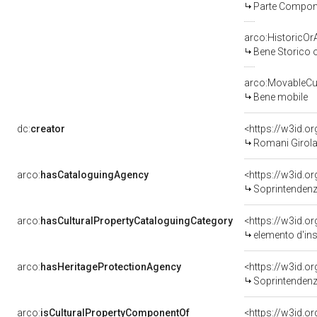
Parte Compone
arco:HistoricOrA
Bene Storico o
arco:MovableCul
Bene mobile
dc:
creator
<https://w3id.
Romani Girol
arco:
hasCataloguingAgency
<https://w3id.
Soprintendenza p
arco:
hasCulturalPropertyCataloguingCategory
<https://w3id.o
elemento d'in
arco:
hasHeritageProtectionAgency
<https://w3id.
Soprintendenza
arco:
isCulturalPropertyComponentOf
<https://w3id.o