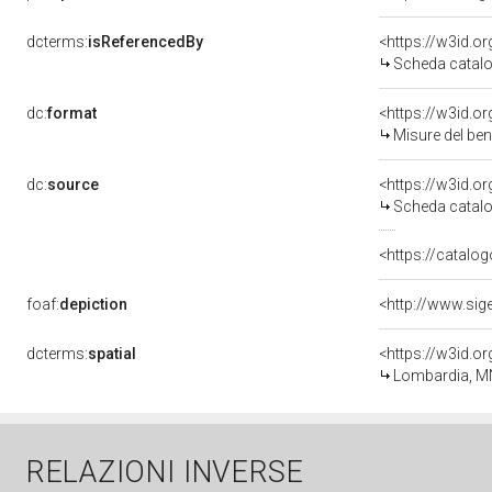
dcterms:
isReferencedBy
<https://w3id.
Scheda catalo
dc:
format
<https://w3id.
Misure del be
dc:
source
<https://w3id.
Scheda catalo
<https://catalog
foaf:
depiction
<http://www.sig
dcterms:
spatial
<https://w3id.
Lombardia, M
RELAZIONI INVERSE