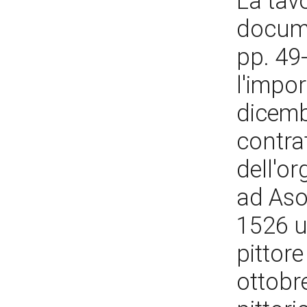
La tavo
docume
pp. 49
l'impor
dicemb
contra
dell'o
ad Asol
1526 u
pittore
ottobre