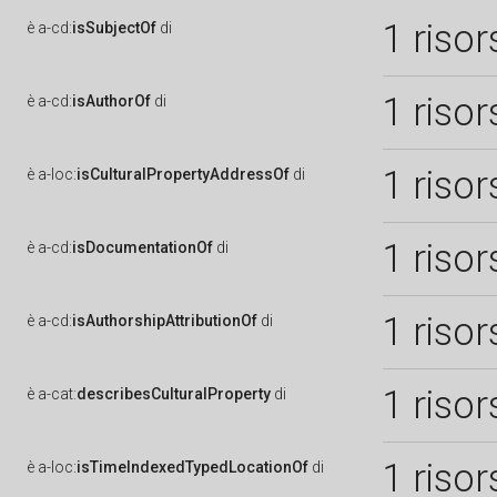
1 risor
è
a-cd:
isSubjectOf
di
1 risor
è
a-cd:
isAuthorOf
di
1 risor
è
a-loc:
isCulturalPropertyAddressOf
di
1 risor
è
a-cd:
isDocumentationOf
di
1 risor
è
a-cd:
isAuthorshipAttributionOf
di
1 risor
è
a-cat:
describesCulturalProperty
di
1 risor
è
a-loc:
isTimeIndexedTypedLocationOf
di