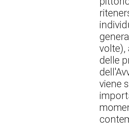
pittori
ritene
indivi
genera
volte),
delle p
dell'Av
viene 
import
moment
contem