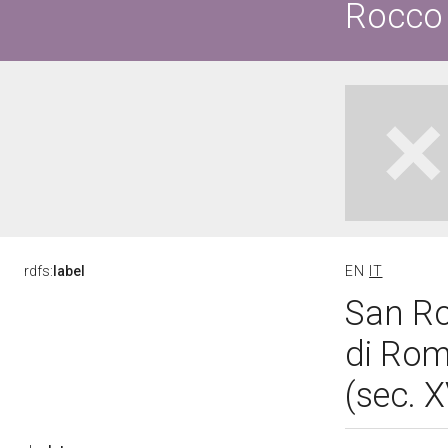
Rocco
rdfs:
label
EN
IT
San Ro
di Rom
(sec. 