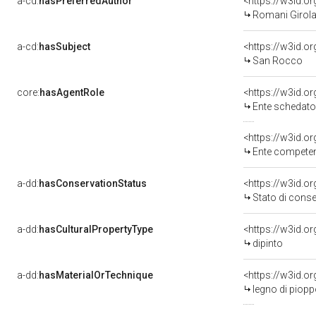
a-cd:
hasPreferredAuthor
<https://w3id.
Romani Girol
a-cd:
hasSubject
<https://w3id.
San Rocco
core:
hasAgentRole
<https://w3id.
Ente schedatore del be
<https://w3id.o
Ente competente per tu
a-dd:
hasConservationStatus
<https://w3id.o
Stato di cons
a-dd:
hasCulturalPropertyType
<https://w3id.
dipinto
a-dd:
hasMaterialOrTechnique
<https://w3id.or
legno di pioppo