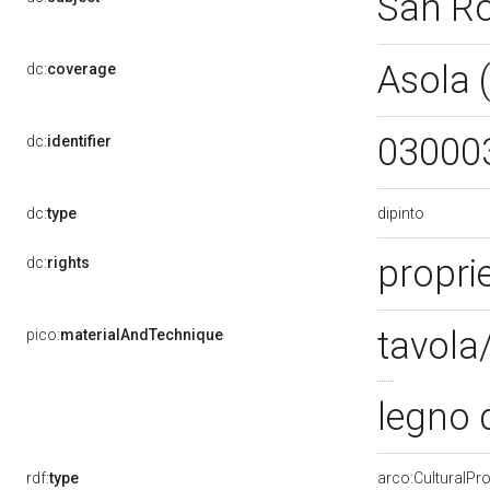
San R
Asola
dc:
coverage
03000
dc:
identifier
dipinto
dc:
type
proprie
dc:
rights
tavola/
pico:
materialAndTechnique
legno d
rdf:
type
arco:CulturalP