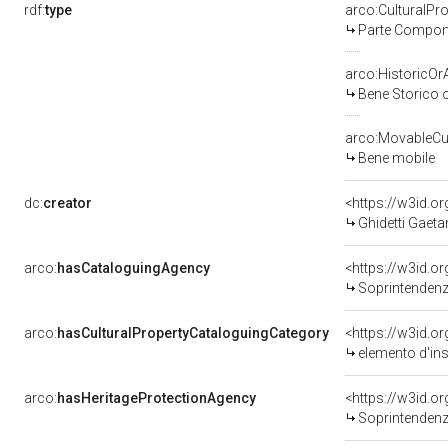
rdf:
type
arco:CulturalP
Parte Compone
arco:HistoricOrA
Bene Storico o
arco:MovableCul
Bene mobile
dc:
creator
<https://w3id.
Ghidetti Gaetan
arco:
hasCataloguingAgency
<https://w3id.
Soprintendenza p
arco:
hasCulturalPropertyCataloguingCategory
<https://w3id.o
elemento d'in
arco:
hasHeritageProtectionAgency
<https://w3id.
Soprintendenza