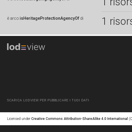
1 risor
1 risor
è
arco:
isHeritageProtectionAgencyOf
di
SCARICA LODVIEW PER PUBBLICARE I TUOI DATI
Licensed under
Creative Commons Attribution-ShareAlike 4.0 International
(C