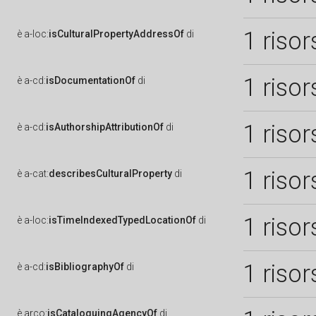
1 risor
è
a-loc:
isCulturalPropertyAddressOf
di
1 risor
è
a-cd:
isDocumentationOf
di
1 risor
è
a-cd:
isAuthorshipAttributionOf
di
1 risor
è
a-cat:
describesCulturalProperty
di
1 risor
è
a-loc:
isTimeIndexedTypedLocationOf
di
1 risor
è
a-cd:
isBibliographyOf
di
è
arco:
isCataloguingAgencyOf
di