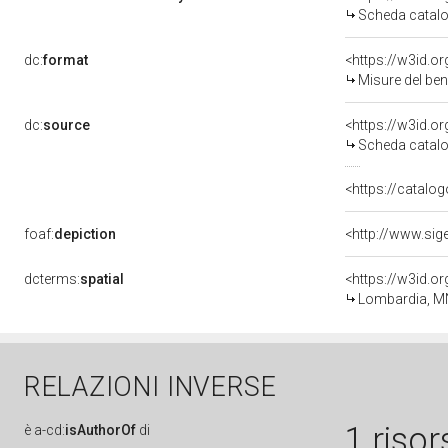
Scheda catalo
dc:
format
<https://w3id.
Misure del be
dc:
source
<https://w3id.
Scheda catalo
<https://catalog
foaf:
depiction
<http://www.sig
dcterms:
spatial
<https://w3id.
Lombardia, M
RELAZIONI INVERSE
1 risor
è
a-cd:
isAuthorOf
di