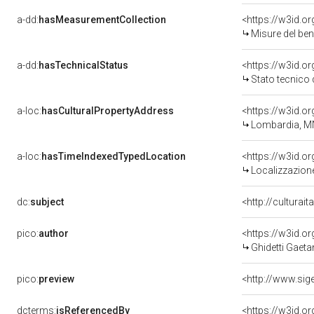
a-dd:
hasMeasurementCollection
<https://w3id.
Misure del be
a-dd:
hasTechnicalStatus
<https://w3id.o
Stato tecnico
a-loc:
hasCulturalPropertyAddress
<https://w3id.
Lombardia, M
a-loc:
hasTimeIndexedTypedLocation
<https://w3id.
Localizzazione
dc:
subject
<http://culturai
pico:
author
<https://w3id.
Ghidetti Gaetan
pico:
preview
<http://www.sig
dcterms:
isReferencedBy
<https://w3id.