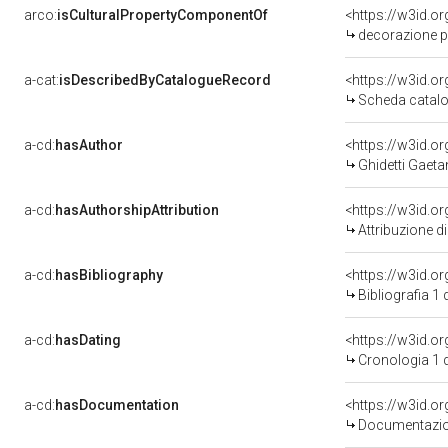
arco:
isCulturalPropertyComponentOf
<https://w3id.o
decorazione pitt
a-cat:
isDescribedByCatalogueRecord
<https://w3id.
Scheda catalo
a-cd:
hasAuthor
<https://w3id.
Ghidetti Gaetan
a-cd:
hasAuthorshipAttribution
<https://w3id.o
Attribuzione d
a-cd:
hasBibliography
<https://w3id.o
Bibliografia 1
a-cd:
hasDating
<https://w3id.
Cronologia 1 
a-cd:
hasDocumentation
Documentazion