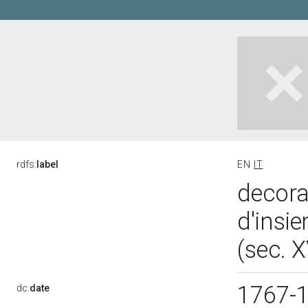
rdfs:
label
EN
IT
decora
d'insie
(sec. X
1767-
dc:
date