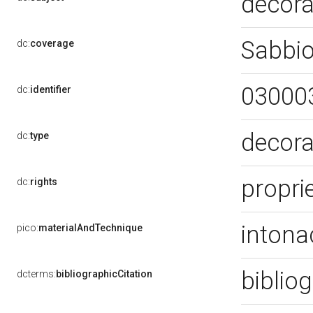
decora
Sabbi
dc:
coverage
03000
dc:
identifier
decora
dc:
type
proprie
dc:
rights
intona
pico:
materialAndTechnique
biblio
dcterms:
bibliographicCitation