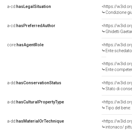
a-cd:
hasLegalSituation
Condizione giu
a-cd:
hasPreferredAuthor
<https://w3id.
Ghidetti Gaetan
core:
hasAgentRole
<https://w3id.
Ente schedatore del be
<https://w3id.o
Ente competente per tu
a-dd:
hasConservationStatus
<https://w3id.o
Stato di cons
a-dd:
hasCulturalPropertyType
<https://w3id.
Tipo del bene:
a-dd:
hasMaterialOrTechnique
<https://w3id.o
intonaco/ pitt