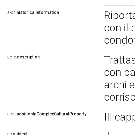
Riporta
a-cd:
historicalInformation
con il 
condot
Trattas
core:
description
con ba
archi e
corri
III cap
a-dd:
positionInComplexCulturalProperty
dc:
subject