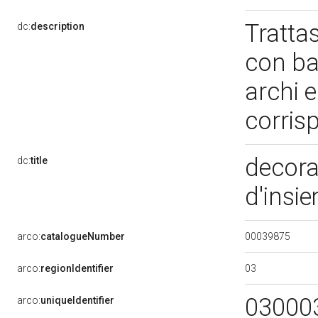
Trattas
dc:
description
con ba
archi e
corri
decora
dc:
title
d'insi
00039875
arco:
catalogueNumber
03
arco:
regionIdentifier
03000
arco:
uniqueIdentifier