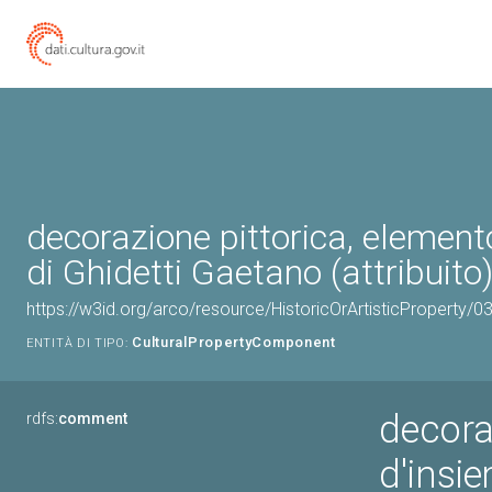
decorazione pittorica, element
di Ghidetti Gaetano (attribuito)
https://w3id.org/arco/resource/HistoricOrArtisticProperty
CulturalPropertyComponent
ENTITÀ DI TIPO:
decora
rdfs:
comment
d'insie