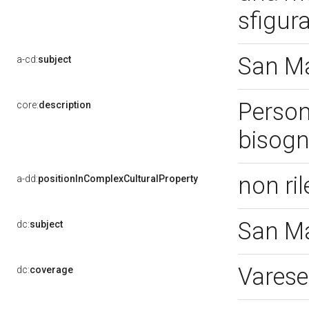
sfigura
San Ma
a-cd:
subject
Person
core:
description
bisogn
non ri
a-dd:
positionInComplexCulturalProperty
San Ma
dc:
subject
Varese
dc:
coverage