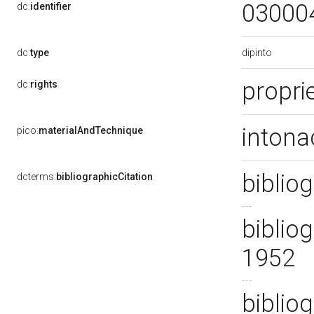
03000
dc:
identifier
dipinto
dc:
type
proprie
dc:
rights
intona
pico:
materialAndTechnique
bibliog
dcterms:
bibliographicCitation
bibliog
1952
bibliog