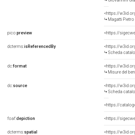
Giovannini Gi
<https://w3id.
Magatti Pietro 
pico:
preview
<https://sigecw
dcterms:
isReferencedBy
<https://w3id.
Scheda catalo
dc:
format
<https://w3id.
Misure del be
dc:
source
<https://w3id.
Scheda catalo
<https://catalog
foaf:
depiction
<https://sigecw
dcterms:
spatial
<https://w3id.