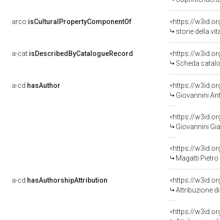
arco:
isCulturalPropertyComponentOf
<https://w3id.o
storie della vita di Sa
a-cat:
isDescribedByCatalogueRecord
<https://w3id.
Scheda catalo
a-cd:
hasAuthor
<https://w3id.
Giovannini An
<https://w3id.
Giovannini Gi
<https://w3id.
Magatti Pietro 
a-cd:
hasAuthorshipAttribution
<https://w3id.o
Attribuzione d
<https://w3id.o