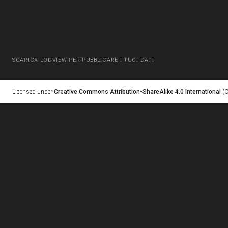
SCARICA LODVIEW PER PUBBLICARE I TUOI DATI
Licensed under
Creative Commons Attribution-ShareAlike 4.0 International
(C