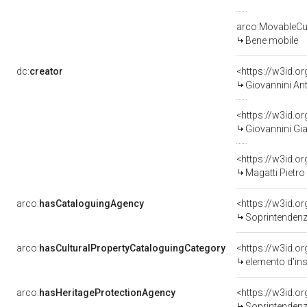
arco:MovableCul
Bene mobile
dc:
creator
<https://w3id.
Giovannini An
<https://w3id.
Giovannini Gi
<https://w3id.
Magatti Pietro 
arco:
hasCataloguingAgency
<https://w3id.
Soprintendenza per i 
arco:
hasCulturalPropertyCataloguingCategory
<https://w3id.o
elemento d'in
arco:
hasHeritageProtectionAgency
<https://w3id.
Soprintendenza 