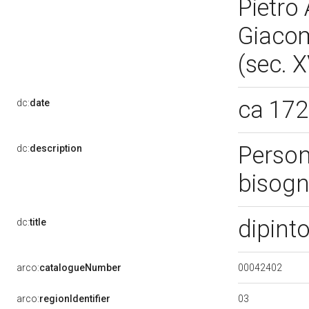
Pietro 
Giacom
(sec. X
ca 17
dc:
date
Person
dc:
description
bisogn
dipint
dc:
title
00042402
arco:
catalogueNumber
03
arco:
regionIdentifier