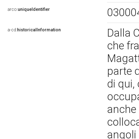
03000
arco:
uniqueIdentifier
Dalla 
a-cd:
historicalInformation
che fra
Magatti
parte d
di qui,
occupa 
anche 
colloca
angoli 