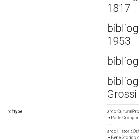
1817
bibliog
1953
bibliog
bibliog
Grossi
rdf:
type
arco:CulturalP
Parte Compone
arco:HistoricOrA
Bene Storico o