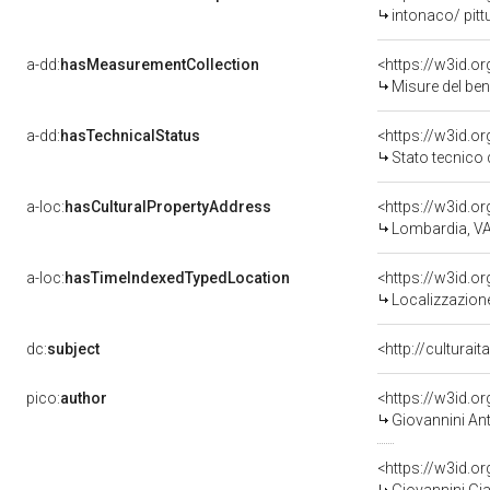
intonaco/ pitt
a-dd:
hasMeasurementCollection
<https://w3id.
Misure del be
a-dd:
hasTechnicalStatus
<https://w3id.o
Stato tecnico
a-loc:
hasCulturalPropertyAddress
<https://w3id.
Lombardia, VA
a-loc:
hasTimeIndexedTypedLocation
<https://w3id.
Localizzazione
dc:
subject
<http://culturai
pico:
author
<https://w3id.
Giovannini An
<https://w3id.