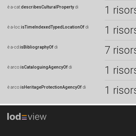
1 risor
è
a-cat:
describesCulturalProperty
di
1 risor
è
a-loc:
isTimeIndexedTypedLocationOf
di
7 risor
è
a-cd:
isBibliographyOf
di
1 risor
è
arco:
isCataloguingAgencyOf
di
1 risor
è
arco:
isHeritageProtectionAgencyOf
di