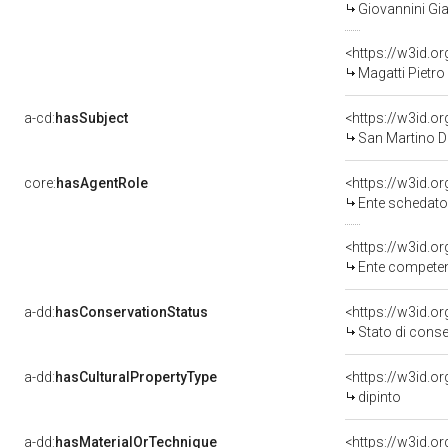
Giovannini Gi
<https://w3id.
Magatti Pietro 
a-cd:
hasSubject
<https://w3id.
San Martino D
core:
hasAgentRole
<https://w3id.
Ente schedatore del bene 03
<https://w3id.o
Ente competente per tu
a-dd:
hasConservationStatus
<https://w3id.o
Stato di cons
a-dd:
hasCulturalPropertyType
<https://w3id.
dipinto
a-dd:
hasMaterialOrTechnique
<https://w3id.o