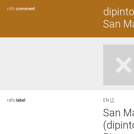
dipinto
rdfs:
comment
San Ma
rdfs:
label
EN
IT
San Ma
(dipin