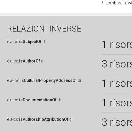
Lombardia, VA
RELAZIONI INVERSE
1 risor
è
a-cd:
isSubjectOf
di
3 risor
è
a-cd:
isAuthorOf
di
1 risor
è
a-loc:
isCulturalPropertyAddressOf
di
1 risor
è
a-cd:
isDocumentationOf
di
3 risor
è
a-cd:
isAuthorshipAttributionOf
di