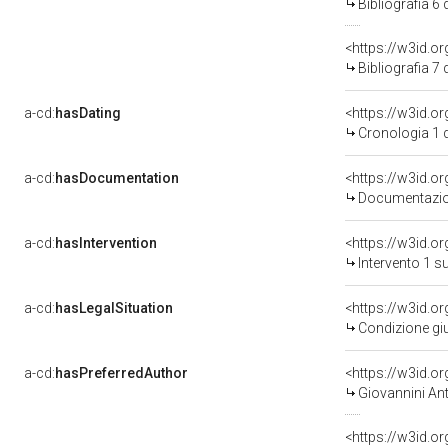
Bibliografia 6
<https://w3id.o
Bibliografia 7
a-cd:
hasDating
<https://w3id.o
Cronologia 1 
a-cd:
hasDocumentation
Documentazion
a-cd:
hasIntervention
<https://w3id.o
Intervento 1 s
a-cd:
hasLegalSituation
Condizione giu
a-cd:
hasPreferredAuthor
<https://w3id.
Giovannini An
<https://w3id.