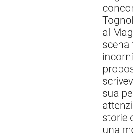
concor
Tognol
al Maga
scena f
incorni
propos
scrivev
sua pe
attenzi
storie 
una mo