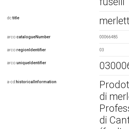
fuselli
merlet
dc:
title
00066485
arco:
catalogueNumber
03
arco:
regionIdentifier
03000
arco:
uniqueIdentifier
Prodot
a-cd:
historicalInformation
di merl
Profess
di Cant