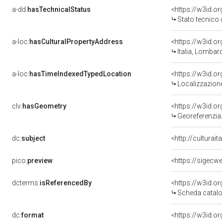
a-dd:
hasTechnicalStatus
<https://w3id.o
Stato tecnico
a-loc:
hasCulturalPropertyAddress
<https://w3id.
Italia, Lombar
a-loc:
hasTimeIndexedTypedLocation
<https://w3id.
Localizzazione
clv:
hasGeometry
<https://w3id.
Georeferenzia
dc:
subject
<http://culturai
pico:
preview
<https://sigecw
dcterms:
isReferencedBy
<https://w3id.
Scheda catalo
dc:
format
<https://w3id.