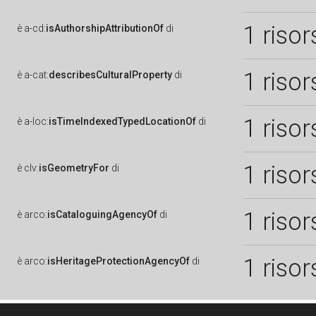
1 risor
è
a-cd:
isAuthorshipAttributionOf
di
1 risor
è
a-cat:
describesCulturalProperty
di
1 risor
è
a-loc:
isTimeIndexedTypedLocationOf
di
1 risor
è
clv:
isGeometryFor
di
1 risor
è
arco:
isCataloguingAgencyOf
di
1 risor
è
arco:
isHeritageProtectionAgencyOf
di