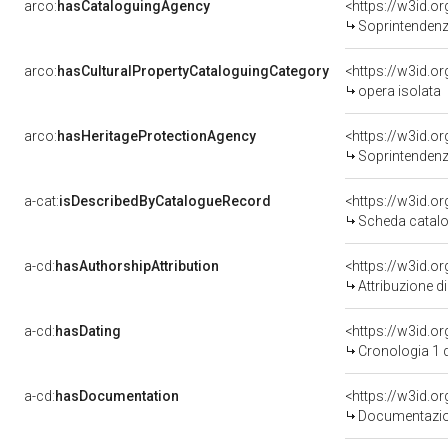
arco:
hasCataloguingAgency
<https://w3id.
Soprintendenza per i 
arco:
hasCulturalPropertyCataloguingCategory
<https://w3id.o
opera isolata
arco:
hasHeritageProtectionAgency
<https://w3id.
Soprintendenza 
a-cat:
isDescribedByCatalogueRecord
<https://w3id.
Scheda catalo
a-cd:
hasAuthorshipAttribution
Attribuzione d
a-cd:
hasDating
<https://w3id.
Cronologia 1 
a-cd:
hasDocumentation
Documentazion