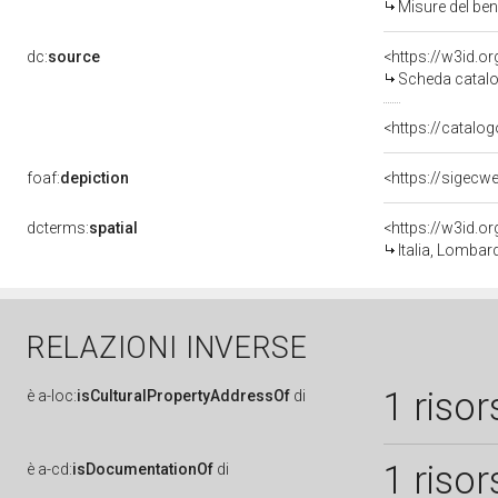
Misure del be
dc:
source
<https://w3id.
Scheda catalo
<https://catalog
foaf:
depiction
<https://sigecw
dcterms:
spatial
<https://w3id.
Italia, Lombar
RELAZIONI INVERSE
1 risor
è
a-loc:
isCulturalPropertyAddressOf
di
1 risor
è
a-cd:
isDocumentationOf
di