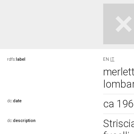
rdfs:
label
EN
IT
merlett
lombar
ca 19
dc:
date
Strisci
dc:
description