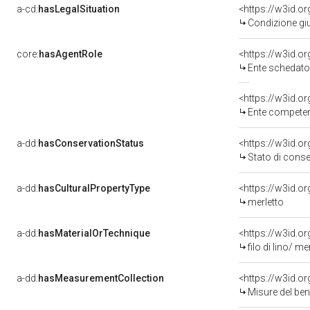
a-cd:
hasLegalSituation
Condizione giu
core:
hasAgentRole
<https://w3id.
Ente schedatore del bene 03
<https://w3id.o
Ente competente per tu
a-dd:
hasConservationStatus
<https://w3id.o
Stato di cons
a-dd:
hasCulturalPropertyType
<https://w3id.
merletto
a-dd:
hasMaterialOrTechnique
<https://w3id.or
filo di lino/ me
a-dd:
hasMeasurementCollection
<https://w3id.
Misure del be