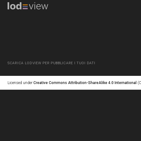
SCARICA LODVIEW PER PUBBLICARE I TUOI DATI
Licensed under
Creative Commons Attribution-ShareAlike 4.0 International
(C