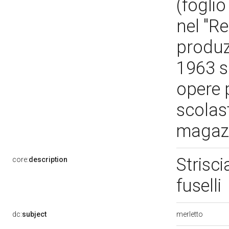
(foglio
nel "Re
produz
1963 si
opere 
scolas
magaz
Strisci
core:
description
fuselli
merletto
dc:
subject