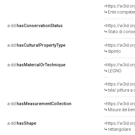
<https://w3id.o
Ente competente per t
a-dd:
hasConservationStatus
<https://w3id.o
Stato di cons
a-dd:
hasCulturalPropertyType
<https://w3id.
dipinto
a-dd:
hasMaterialOrTechnique
<https://w3id.o
LEGNO
<https://w3id.or
tela/ pittura a 
a-dd:
hasMeasurementCollection
<https://w3id.
Misure del be
a-dd:
hasShape
<https://w3id.o
rettangolare