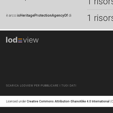
1 risor
1 risor
è
arco:
isHeritageProtectionAgencyOf
di
SCARICA LODVIEW PER PUBBLICARE I TUOI DATI
Licensed under
Creative Commons Attribution-ShareAlike 4.0 International
(C