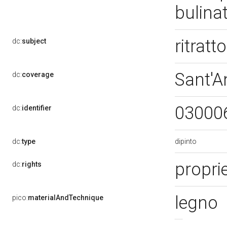
bulina
ritrat
dc:
subject
Sant'A
dc:
coverage
03000
dc:
identifier
dipinto
dc:
type
propri
dc:
rights
legno
pico:
materialAndTechnique