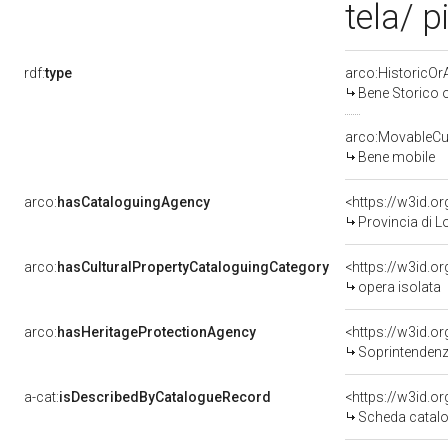
tela/ p
rdf:
type
arco:HistoricOrA
Bene Storico o
arco:MovableCul
Bene mobile
arco:
hasCataloguingAgency
<https://w3id.
Provincia di L
arco:
hasCulturalPropertyCataloguingCategory
<https://w3id.o
opera isolata
arco:
hasHeritageProtectionAgency
<https://w3id.
Soprintendenza
a-cat:
isDescribedByCatalogueRecord
<https://w3id.
Scheda catalo