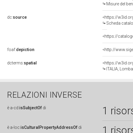
Misure del be
dc:
source
<https://w3id.
Scheda catalo
<https://catalog
foaf:
depiction
dcterms:
spatial
<https://w3id.
ITALIA, Lomba
RELAZIONI INVERSE
1 risor
è
a-cd:
isSubjectOf
di
1 risor
è
a-loc:
isCulturalPropertyAddressOf
di