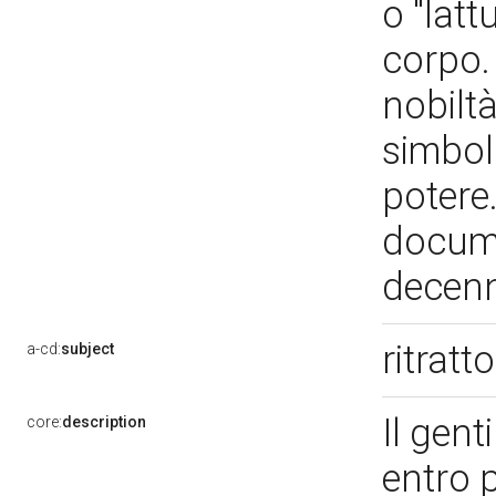
o "latt
corpo.
nobiltà
simbol
potere.
docume
decenn
ritrat
a-cd:
subject
Il gent
core:
description
entro 