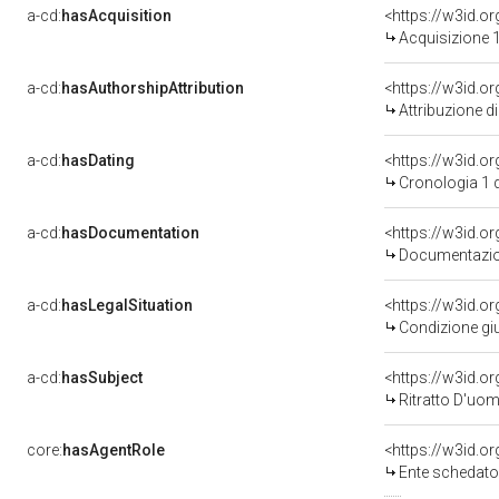
a-cd:
hasAcquisition
<https://w3id.o
Acquisizione 1
a-cd:
hasAuthorshipAttribution
Attribuzione d
a-cd:
hasDating
<https://w3id.
Cronologia 1 
a-cd:
hasDocumentation
Documentazion
a-cd:
hasLegalSituation
<https://w3id.o
Condizione giu
a-cd:
hasSubject
<https://w3id.
Ritratto D'uo
core:
hasAgentRole
<https://w3id.
Ente schedato