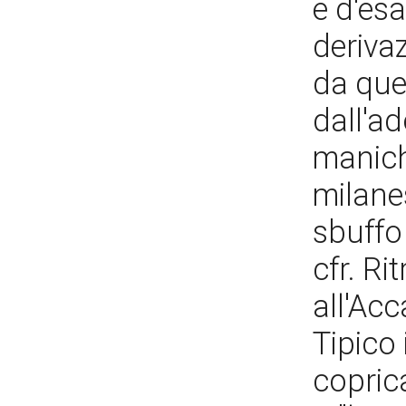
e d'esa
deriva
da quel
dall'a
maniche
milane
sbuffo 
cfr. Ri
all'Ac
Tipico 
copric