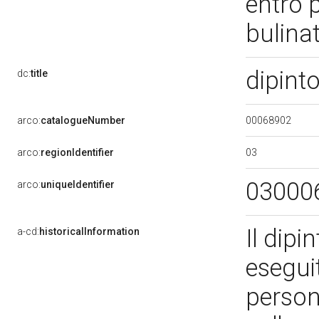
entro 
bulina
dipint
dc:
title
00068902
arco:
catalogueNumber
03
arco:
regionIdentifier
03000
arco:
uniqueIdentifier
Il dip
a-cd:
historicalInformation
esegui
person