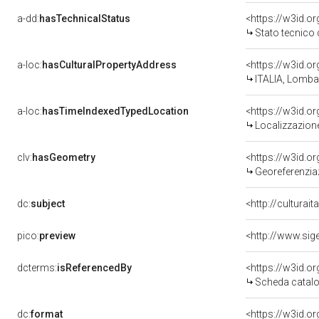
a-dd:
hasTechnicalStatus
<https://w3id.o
Stato tecnico
a-loc:
hasCulturalPropertyAddress
<https://w3id.
ITALIA, Lomba
a-loc:
hasTimeIndexedTypedLocation
<https://w3id.
Localizzazione
clv:
hasGeometry
<https://w3id.
Georeferenzia
dc:
subject
<http://culturai
pico:
preview
dcterms:
isReferencedBy
<https://w3id.
Scheda catalo
dc:
format
<https://w3id.