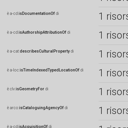
1 risor
è
a-cd:
isDocumentationOf
di
1 risor
è
a-cd:
isAuthorshipAttributionOf
di
1 risor
è
a-cat:
describesCulturalProperty
di
1 risor
è
a-loc:
isTimeIndexedTypedLocationOf
di
1 risor
è
clv:
isGeometryFor
di
1 risor
è
arco:
isCataloguingAgencyOf
di
è
a-cd:
isAcquisitionOf
di