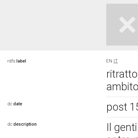
rdfs:
label
EN
IT
ritratt
ambito
post 1
dc:
date
Il gent
dc:
description