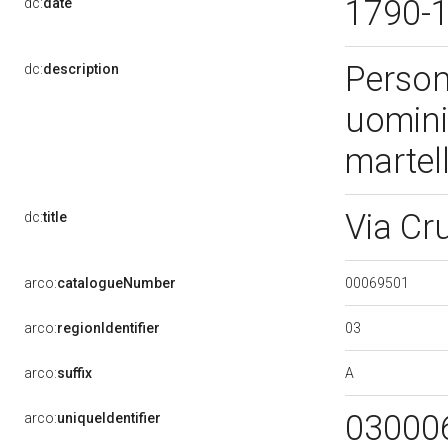
1790-
dc:
date
Persona
dc:
description
uomini;
martell
Via Cr
dc:
title
00069501
arco:
catalogueNumber
03
arco:
regionIdentifier
A
arco:
suffix
03000
arco:
uniqueIdentifier