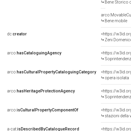
Bene Storico o
arco:MovableCul
Bene mobile
dc:
creator
<https://w3id.
Zeni Domenico
arco:
hasCataloguingAgency
<https://w3id.
Soprintendenza per i 
arco:
hasCulturalPropertyCataloguingCategory
<https://w3id.o
opera isolata
arco:
hasHeritageProtectionAgency
<https://w3id.
Soprintendenza
arco:
isCulturalPropertyComponentOf
<https://w3id.o
stazioni della 
a-cat:
isDescribedByCatalogueRecord
<https://w3id.