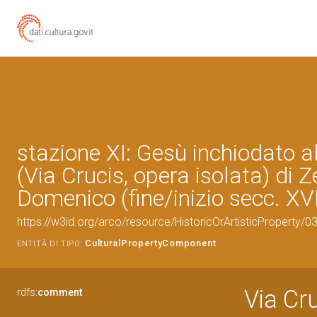
stazione XI: Gesù inchiodato a
(Via Crucis, opera isolata) di Z
Domenico (fine/inizio secc. XVI
https://w3id.org/arco/resource/HistoricOrArtisticProperty
CulturalPropertyComponent
ENTITÀ DI TIPO:
Via Cru
rdfs:
comment