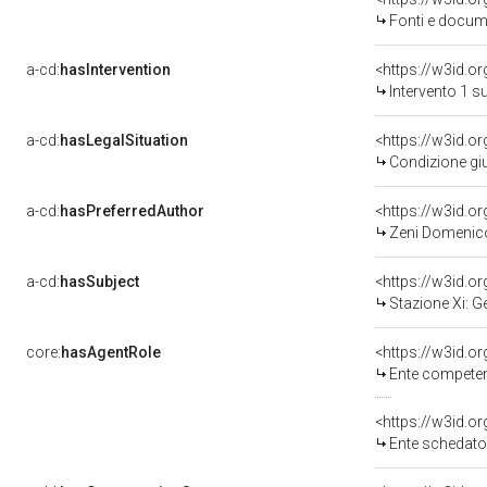
Fonti e docum
a-cd:
hasIntervention
<https://w3id.o
Intervento 1 
a-cd:
hasLegalSituation
Condizione giu
a-cd:
hasPreferredAuthor
<https://w3id.
Zeni Domenico
a-cd:
hasSubject
<https://w3id.
Stazione Xi: G
core:
hasAgentRole
<https://w3id.o
Ente competente per t
<https://w3id.
Ente schedatore del bene 03