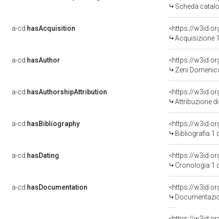
Scheda catalo
a-cd:
hasAcquisition
<https://w3id.o
Acquisizione 
a-cd:
hasAuthor
<https://w3id.
Zeni Domenico
a-cd:
hasAuthorshipAttribution
<https://w3id.o
Attribuzione d
a-cd:
hasBibliography
<https://w3id.o
Bibliografia 1
a-cd:
hasDating
<https://w3id.
Cronologia 1 
a-cd:
hasDocumentation
Documentazion
<https://w3id.