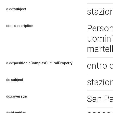
stazio
a-cd:
subject
Persona
core:
description
uomini;
martell
entro 
a-dd:
positionInComplexCulturalProperty
stazio
dc:
subject
San Pa
dc:
coverage