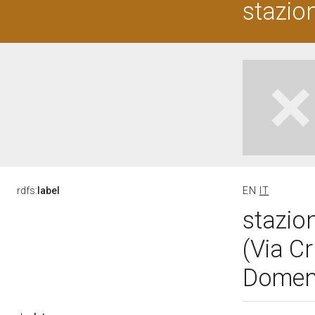
stazio
rdfs:
label
EN
IT
stazio
(Via Cr
Domeni