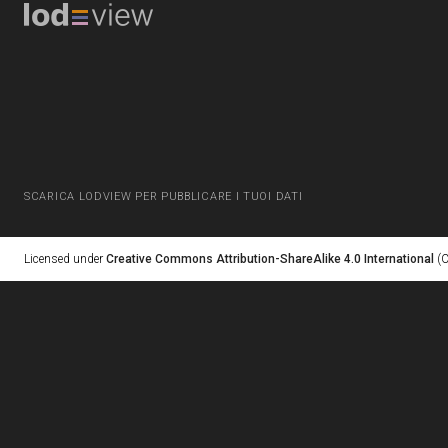
SCARICA LODVIEW PER PUBBLICARE I TUOI DATI
Licensed under
Creative Commons Attribution-ShareAlike 4.0 International
(C