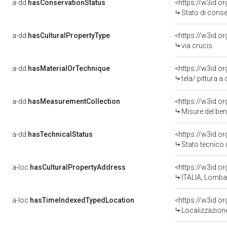
a-dd:
hasConservationStatus
<https://w3id.
Stato di cons
a-dd:
hasCulturalPropertyType
<https://w3id.
via crucis
a-dd:
hasMaterialOrTechnique
<https://w3id.or
tela/ pittura a 
a-dd:
hasMeasurementCollection
<https://w3id.
Misure del be
a-dd:
hasTechnicalStatus
<https://w3id.o
Stato tecnico
a-loc:
hasCulturalPropertyAddress
<https://w3id.
ITALIA, Lomba
a-loc:
hasTimeIndexedTypedLocation
<https://w3id.
Localizzazione