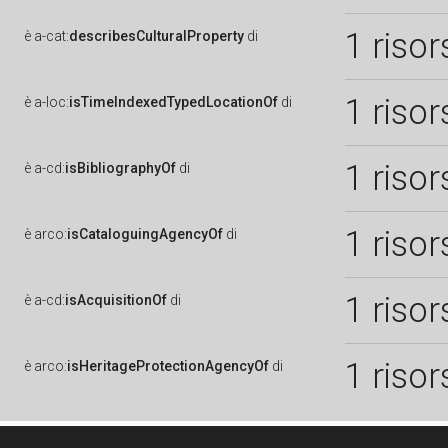
1 risor
è
a-cat:
describesCulturalProperty
di
1 risor
è
a-loc:
isTimeIndexedTypedLocationOf
di
1 risor
è
a-cd:
isBibliographyOf
di
1 risor
è
arco:
isCataloguingAgencyOf
di
1 risor
è
a-cd:
isAcquisitionOf
di
1 risor
è
arco:
isHeritageProtectionAgencyOf
di