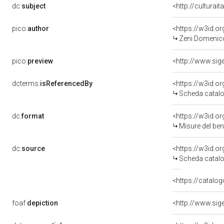
dc:
subject
<http://culturai
pico:
author
<https://w3id.
Zeni Domenico
pico:
preview
dcterms:
isReferencedBy
<https://w3id.
Scheda catalo
dc:
format
<https://w3id.
Misure del be
dc:
source
<https://w3id.
Scheda catalo
<https://catalog
foaf:
depiction