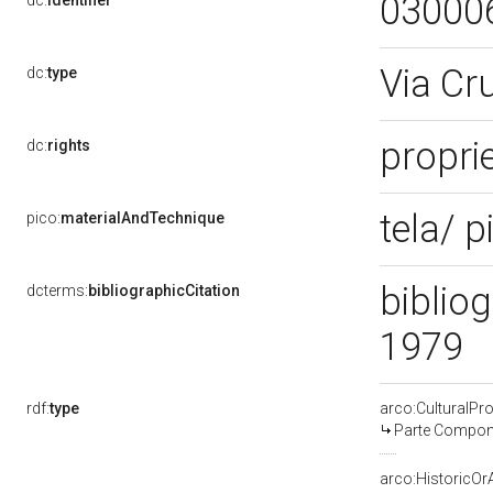
03000
dc:
identifier
Via Cr
dc:
type
proprie
dc:
rights
tela/ p
pico:
materialAndTechnique
bibliog
dcterms:
bibliographicCitation
1979
rdf:
type
arco:CulturalP
Parte Compone
arco:HistoricOrA