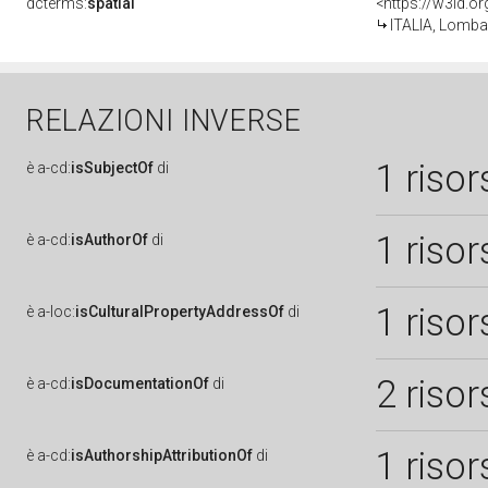
dcterms:
spatial
<https://w3id.
ITALIA, Lomba
RELAZIONI INVERSE
1 risor
è
a-cd:
isSubjectOf
di
1 risor
è
a-cd:
isAuthorOf
di
1 risor
è
a-loc:
isCulturalPropertyAddressOf
di
2 risor
è
a-cd:
isDocumentationOf
di
1 risor
è
a-cd:
isAuthorshipAttributionOf
di