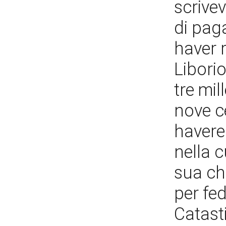
scrive
di pag
haver 
Liborio
tre mil
nove c
havere 
nella 
sua ch
per fed
Catasti