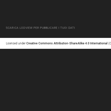
SCARICA LODVIEW PER PUBBLICARE I TUOI DATI
Licensed under
Creative Commons Attribution-ShareAlike 4.0 International
(C