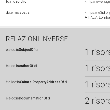
foaf:
depiction
dcterms:
spatial
<https://w3id.
ITALIA, Lomba
RELAZIONI INVERSE
1 risor
è
a-cd:
isSubjectOf
di
1 risor
è
a-cd:
isAuthorOf
di
1 risor
è
a-loc:
isCulturalPropertyAddressOf
di
2 risor
è
a-cd:
isDocumentationOf
di