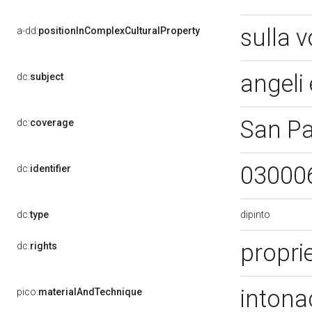
sulla 
a-dd:
positionInComplexCulturalProperty
angeli
dc:
subject
San Pa
dc:
coverage
03000
dc:
identifier
dipinto
dc:
type
proprie
dc:
rights
intona
pico:
materialAndTechnique