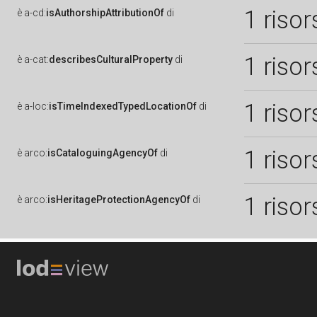
1 risor
è
a-cd:
isAuthorshipAttributionOf
di
1 risor
è
a-cat:
describesCulturalProperty
di
1 risor
è
a-loc:
isTimeIndexedTypedLocationOf
di
1 risor
è
arco:
isCataloguingAgencyOf
di
1 risor
è
arco:
isHeritageProtectionAgencyOf
di