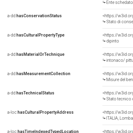
Ente schedatore del bene 03
a-dd:
hasConservationStatus
<https://w3id.o
Stato di cons
a-dd:
hasCulturalPropertyType
<https://w3id.
dipinto
a-dd:
hasMaterialOrTechnique
<https://w3id.o
intonaco/ pitt
a-dd:
hasMeasurementCollection
<https://w3id.
Misure del be
a-dd:
hasTechnicalStatus
<https://w3id.o
Stato tecnico
a-loc:
hasCulturalPropertyAddress
<https://w3id.
ITALIA, Lomba
a-loc:
hasTimeIndexedTypedLocation
<https://w3id.