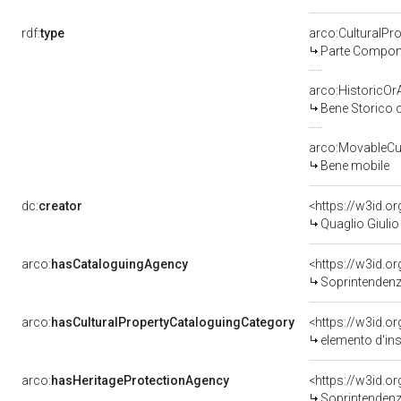
rdf:
type
arco:CulturalP
Parte Compone
arco:HistoricOrA
Bene Storico o
arco:MovableCul
Bene mobile
dc:
creator
<https://w3id.
Quaglio Giulio
arco:
hasCataloguingAgency
<https://w3id.
Soprintendenza per i 
arco:
hasCulturalPropertyCataloguingCategory
<https://w3id.o
elemento d'in
arco:
hasHeritageProtectionAgency
<https://w3id.
Soprintendenza