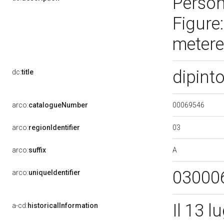
Persona
Figure
metereo
dipint
dc:
title
00069546
arco:
catalogueNumber
03
arco:
regionIdentifier
A
arco:
suffix
03000
arco:
uniqueIdentifier
Il 13 l
a-cd:
historicalInformation