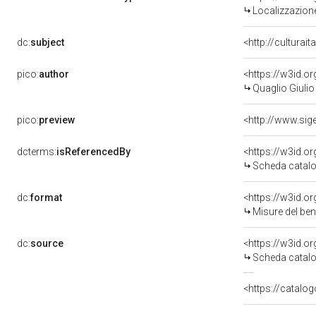
Localizzazione
dc:
subject
<http://culturai
pico:
author
<https://w3id.
Quaglio Giulio
pico:
preview
dcterms:
isReferencedBy
<https://w3id.
Scheda catalo
dc:
format
<https://w3id.
Misure del be
dc:
source
<https://w3id.
Scheda catalo
<https://catalog