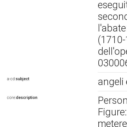
eseguit
second
l'abat
(1710-1
dell'op
03000
angeli
a-cd:
subject
Persona
core:
description
Figure
metereo