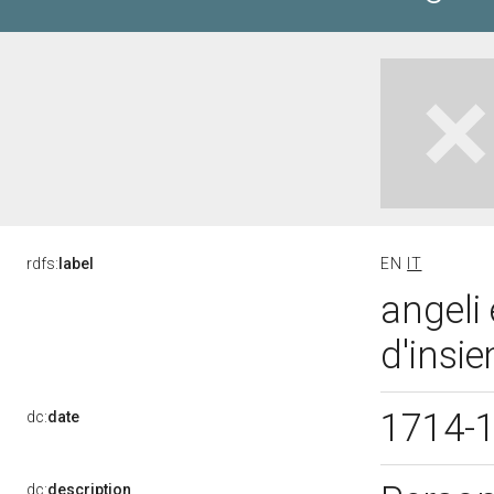
rdfs:
label
EN
IT
angeli 
d'insie
1714-
dc:
date
dc:
description