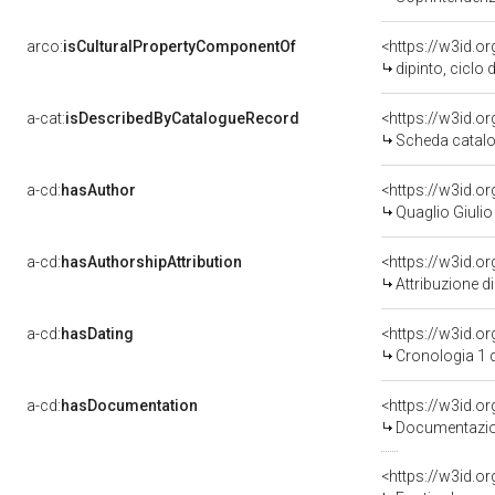
arco:
isCulturalPropertyComponentOf
<https://w3id.o
dipinto, ciclo 
a-cat:
isDescribedByCatalogueRecord
<https://w3id.
Scheda catalo
a-cd:
hasAuthor
<https://w3id.
Quaglio Giulio
a-cd:
hasAuthorshipAttribution
<https://w3id.o
Attribuzione d
a-cd:
hasDating
<https://w3id.
Cronologia 1 
a-cd:
hasDocumentation
Documentazion
<https://w3id.