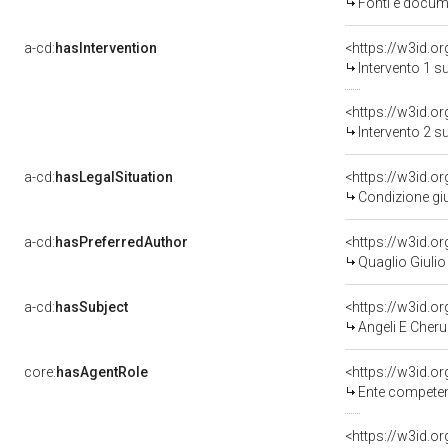
Fonti e docum
a-cd:
hasIntervention
<https://w3id.o
Intervento 1 s
<https://w3id.o
Intervento 2 s
a-cd:
hasLegalSituation
Condizione giu
a-cd:
hasPreferredAuthor
<https://w3id.
Quaglio Giulio
a-cd:
hasSubject
<https://w3id.
Angeli E Cheru
core:
hasAgentRole
<https://w3id.o
Ente competente per t
<https://w3id.