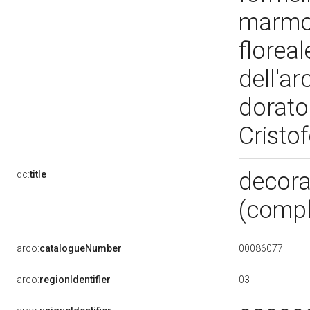
marmo 
floreal
dell'a
dorato.
Cristo
decora
dc:
title
(compl
00086077
arco:
catalogueNumber
03
arco:
regionIdentifier