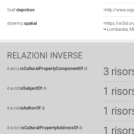
foaf:
depiction
dcterms:
spatial
<https://w3id.
Lombardia, MI
RELAZIONI INVERSE
3 risor
è
arco:
isCulturalPropertyComponentOf
di
1 risor
è
a-cd:
isSubjectOf
di
1 risor
è
a-cd:
isAuthorOf
di
1 risor
è
a-loc:
isCulturalPropertyAddressOf
di