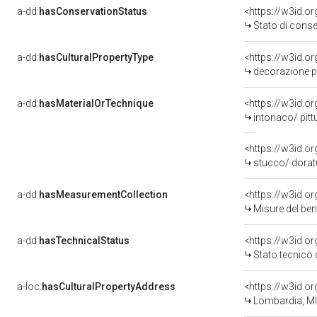
a-dd:
hasConservationStatus
<https://w3id.o
Stato di cons
a-dd:
hasCulturalPropertyType
<https://w3id.
decorazione pl
a-dd:
hasMaterialOrTechnique
<https://w3id.o
intonaco/ pitt
<https://w3id.o
stucco/ dorat
a-dd:
hasMeasurementCollection
<https://w3id.
Misure del be
a-dd:
hasTechnicalStatus
<https://w3id.o
Stato tecnico
a-loc:
hasCulturalPropertyAddress
<https://w3id.
Lombardia, MI