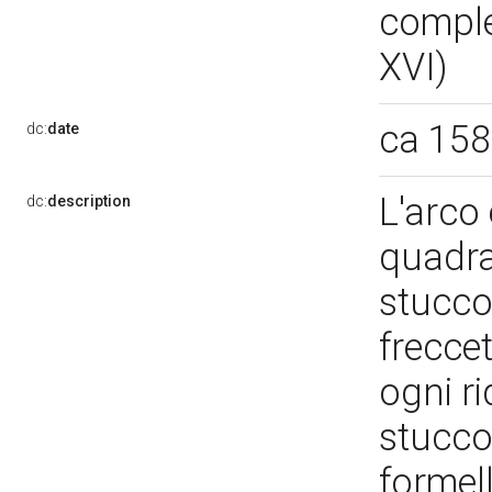
comple
XVI)
ca 15
dc:
date
L'arco 
dc:
description
quadrat
stucco
freccet
ogni ri
stucco
formell