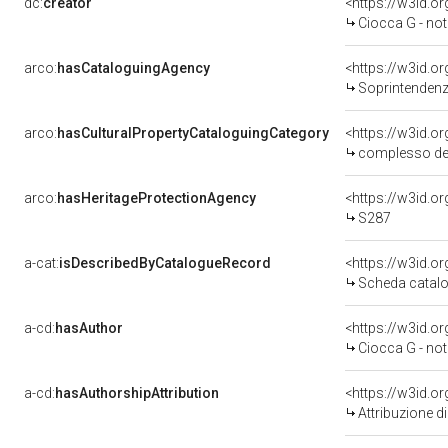
dc:
creator
<https://w3id.
Ciocca G - not
arco:
hasCataloguingAgency
<https://w3id.
Soprintendenza per i 
arco:
hasCulturalPropertyCataloguingCategory
<https://w3id.o
complesso de
arco:
hasHeritageProtectionAgency
<https://w3id.
S287
a-cat:
isDescribedByCatalogueRecord
<https://w3id.
Scheda catalo
a-cd:
hasAuthor
<https://w3id.
Ciocca G - not
a-cd:
hasAuthorshipAttribution
<https://w3id.o
Attribuzione d