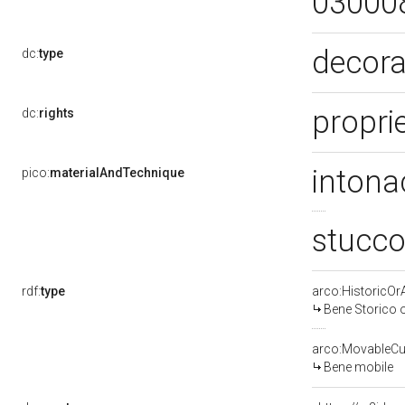
03000
decora
dc:
type
proprie
dc:
rights
intona
pico:
materialAndTechnique
stucco
rdf:
type
arco:HistoricOrA
Bene Storico o
arco:MovableCul
Bene mobile