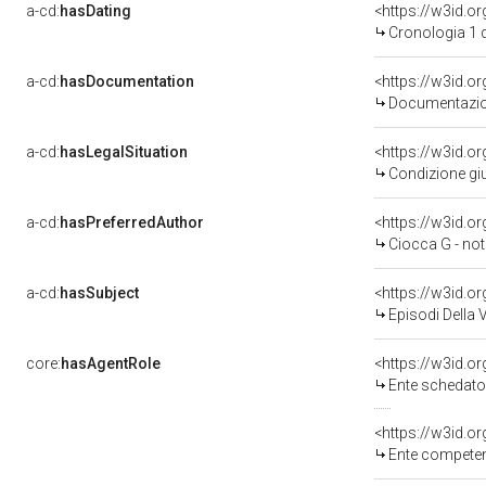
a-cd:
hasDating
<https://w3id.o
Cronologia 1 
a-cd:
hasDocumentation
Documentazion
a-cd:
hasLegalSituation
Condizione giu
a-cd:
hasPreferredAuthor
<https://w3id.
Ciocca G - not
a-cd:
hasSubject
<https://w3id.
Episodi Della 
core:
hasAgentRole
<https://w3id.
Ente schedatore del bene 03
<https://w3id.o
Ente competente per t