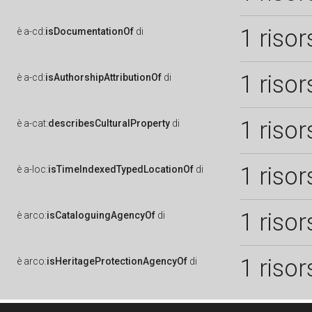
1 risor
è
a-cd:
isDocumentationOf
di
1 risor
è
a-cd:
isAuthorshipAttributionOf
di
1 risor
è
a-cat:
describesCulturalProperty
di
1 risor
è
a-loc:
isTimeIndexedTypedLocationOf
di
1 risor
è
arco:
isCataloguingAgencyOf
di
1 risor
è
arco:
isHeritageProtectionAgencyOf
di