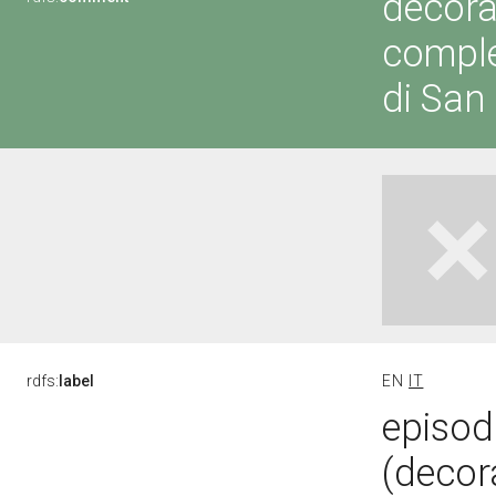
decoraz
comple
di San
rdfs:
label
EN
IT
episodi
(decora