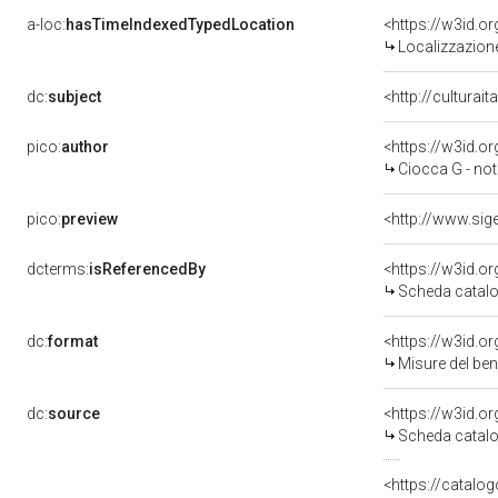
a-loc:
hasTimeIndexedTypedLocation
<https://w3id.
Localizzazione
dc:
subject
<http://culturai
pico:
author
<https://w3id.
Ciocca G - not
pico:
preview
dcterms:
isReferencedBy
<https://w3id.
Scheda catalo
dc:
format
<https://w3id.
Misure del be
dc:
source
<https://w3id.
Scheda catalo
<https://catalog