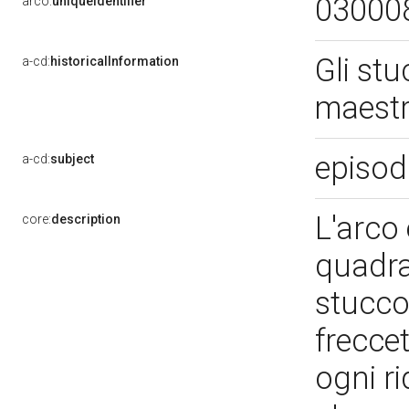
03000
arco:
uniqueIdentifier
Gli stu
a-cd:
historicalInformation
maestr
episodi
a-cd:
subject
L'arco 
core:
description
quadrat
stucco
freccet
ogni ri