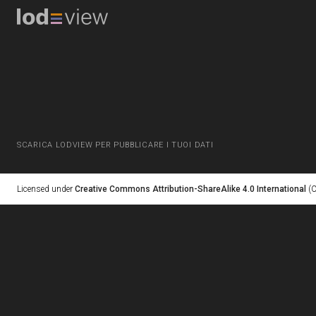
SCARICA LODVIEW PER PUBBLICARE I TUOI DATI
Licensed under
Creative Commons Attribution-ShareAlike 4.0 International
(C