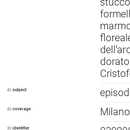
stucco
formell
marmo 
floreal
dell'a
dorato.
Cristo
episodi
dc:
subject
Milano
dc:
coverage
dc:
identifier