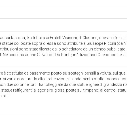
ai fastosa, è attribuita ai Fratelli Visinoni, di Clusone, operanti fra la fine
e statue collocate sopra di essa sono attribuite a Giuseppe Piccini (da N
 attribuzioni sono state rilevate dallo schedatore da un elenco pubblicato
 4. Ne accenna anche G. Naironi Da Ponte, in "Dizionario Odeporico della 
e è costituita da basamento posto su sostegni pensili a voluta, sul quale
rmi vari e dorature. In alto: trabeazione di andamento molto mosso, con 
 con due colonne tortili fiancheggiate da due statue lignee di grandezza n
 statue raffiguranti allegorie religiose, poste sul timpano; al centro: statu
 ai lati