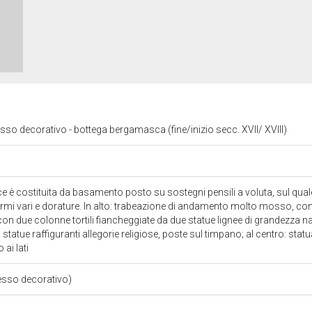
o decorativo - bottega bergamasca (fine/inizio secc. XVII/ XVIII)
e è costituita da basamento posto su sostegni pensili a voluta, sul quale
rmi vari e dorature. In alto: trabeazione di andamento molto mosso, con 
 con due colonne tortili fiancheggiate da due statue lignee di grandezza n
 statue raffiguranti allegorie religiose, poste sul timpano; al centro: statu
 ai lati
sso decorativo)