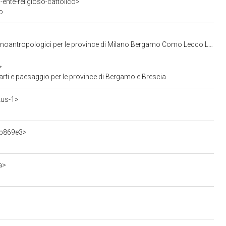
ente-religioso-cattolico>
o
ci per le province di Milano Bergamo Como Lecco Lodi Monza Pavia Sondrio Varese
>
rti e paesaggio per le province di Bergamo e Brescia
tus-1>
db869e3>
a>