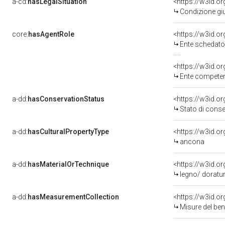
a-cd:
hasLegalSituation
<https://w3id.or
Condizione giu
core:
hasAgentRole
<https://w3id.
Ente schedatore d
<https://w3id.o
Ente competent
a-dd:
hasConservationStatus
<https://w3id.o
Stato di cons
a-dd:
hasCulturalPropertyType
<https://w3id.
ancona
a-dd:
hasMaterialOrTechnique
<https://w3id.or
legno/ doratura
a-dd:
hasMeasurementCollection
<https://w3id.
Misure del be