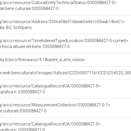
rg/arco/resource/CulturalEntityTechnicalStatus/0300088427-0>
 del bene culturale 0300088427-0
org/arco/resource/Address/3356e58e31daeab5e4e1c09aab14be51>
dia, BG, Schilpario
org/arco/resource/TimeIndexedTypedLocation/0300088427-0-current>
 fisica attuale del bene: 0300088427-0
talia.it/pico/thesaurus/4.1#opere_d_arte_visiva>
ecweb.beniculturali.it/images/fullsize/ICCD50007116/ICCD3254020_SB
org/arco/resource/CatalogueRecordOA/0300088427-0>
grafica n: 0300088427-0
org/arco/resource/MeasurementCollection/0300088427-0-1>
ne culturale 0300088427-0
org/arco/resource/CatalogueRecordOA/0300088427-0>
grafica n: 0300088427-0