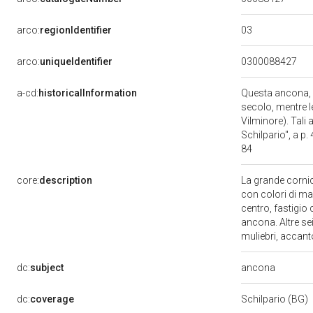
03
arco:
regionIdentifier
arco:
uniqueIdentifier
0300088427
a-cd:
historicalInformation
Questa ancona, ass
secolo, mentre l
Vilminore). Tali
Schilpario", a p.
84
core:
description
La grande cornic
con colori di ma
centro, fastigio
ancona. Altre sei
muliebri, accanto
ancona
dc:
subject
dc:
coverage
Schilpario (BG)