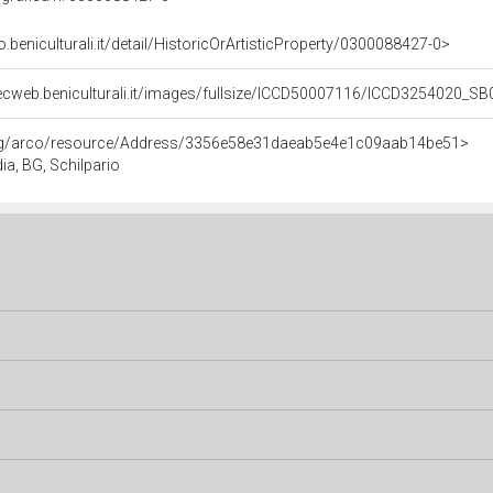
o.beniculturali.it/detail/HistoricOrArtisticProperty/0300088427-0>
ecweb.beniculturali.it/images/fullsize/ICCD50007116/ICCD3254020_SB
org/arco/resource/Address/3356e58e31daeab5e4e1c09aab14be51>
dia, BG, Schilpario