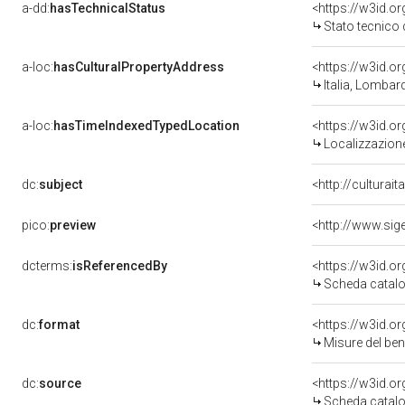
a-dd:
hasTechnicalStatus
<https://w3id.o
Stato tecnico
a-loc:
hasCulturalPropertyAddress
<https://w3id.
Italia, Lombar
a-loc:
hasTimeIndexedTypedLocation
<https://w3id.
Localizzazione
dc:
subject
<http://culturai
pico:
preview
<http://www.sig
dcterms:
isReferencedBy
<https://w3id.
Scheda catalo
dc:
format
<https://w3id.
Misure del be
dc:
source
<https://w3id.
Scheda catalo