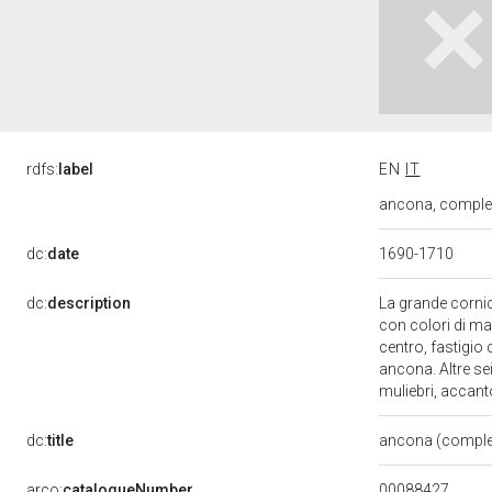
rdfs:
label
EN
IT
ancona, compless
dc:
date
1690-1710
dc:
description
La grande cornic
con colori di ma
centro, fastigio
ancona. Altre sei
muliebri, accanto
dc:
title
ancona (comple
00088427
arco:
catalogueNumber