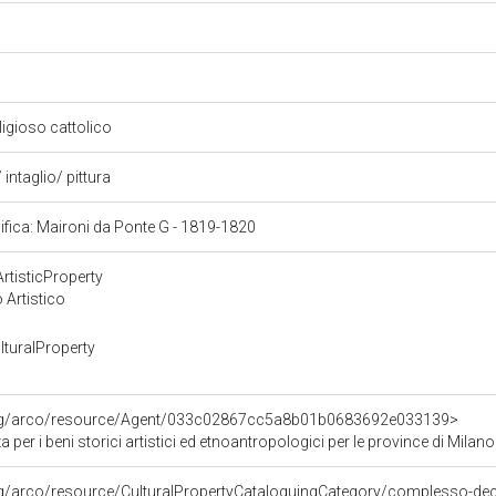
eligioso cattolico
intaglio/ pittura
cifica: Maironi da Ponte G - 1819-1820
rtisticProperty
 Artistico
turalProperty
org/arco/resource/Agent/033c02867cc5a8b01b0683692e033139>
 per i beni storici artistici ed etnoantropologici per le province di 
rg/arco/resource/CulturalPropertyCataloguingCategory/complesso-de