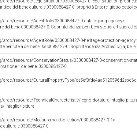
g/arco/resource/LegalSituation/0300088427-0-legal-situation-proprieta-
ridica del bene culturale 0300088427-0: proprietà Ente religioso cattolic
org/arco/resource/AgentRole/0300088427-0-cataloguing-agency>
el bene 0300088427-0: Soprintendenza per i beni storici artistici ed etnoantropologi
rg/arco/resource/AgentRole/0300088427-0-heritage-protection-agency
e per tutela del bene 0300088427-0: Soprintendenza Archeologia, belle a
rg/arco/resource/ConservationStatus/0300088427-0-conservation-sta
ervazione 1 del bene: 0300088427-0
org/arco/resource/CulturalPropertyType/ce5ef3fde4aa5120596d2ebc6
g/arco/resource/TechnicalCharacteristic/legno-doratura-intaglio-pittur
/ intaglio/ pittura
org/arco/resource/MeasurementCollection/0300088427-0-1>
ne culturale 0300088427-0