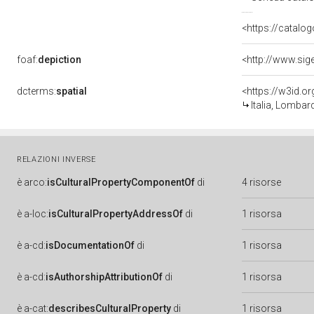
<https://catalog
foaf:
depiction
<http://www.sig
dcterms:
spatial
<https://w3id.
Italia, Lombar
RELAZIONI INVERSE
è
arco:
isCulturalPropertyComponentOf
di
4 risorse
è
a-loc:
isCulturalPropertyAddressOf
di
1 risorsa
è
a-cd:
isDocumentationOf
di
1 risorsa
è
a-cd:
isAuthorshipAttributionOf
di
1 risorsa
è
a-cat:
describesCulturalProperty
di
1 risorsa