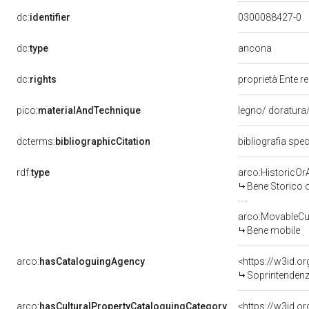
dc:
identifier
0300088427-0
ancona
dc:
type
dc:
rights
proprietà Ente r
pico:
materialAndTechnique
legno/ doratura/ 
dcterms:
bibliographicCitation
bibliografia spe
rdf:
type
arco:HistoricOrA
Bene Storico o
arco:MovableCul
Bene mobile
arco:
hasCataloguingAgency
<https://w3id.
Soprintendenza
arco:
hasCulturalPropertyCataloguingCategory
<https://w3id.o