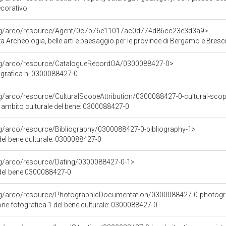
corativo
org/arco/resource/Agent/0c7b76e11017ac0d774d86cc23e3d3a9>
 Archeologia, belle arti e paesaggio per le province di Bergamo e Bresc
org/arco/resource/CatalogueRecordOA/0300088427-0>
grafica n: 0300088427-0
rg/arco/resource/CulturalScopeAttribution/0300088427-0-cultural-scope
i ambito culturale del bene: 0300088427-0
rg/arco/resource/Bibliography/0300088427-0-bibliography-1>
 del bene culturale: 0300088427-0
rg/arco/resource/Dating/0300088427-0-1>
del bene 0300088427-0
org/arco/resource/PhotographicDocumentation/0300088427-0-photogr
e fotografica 1 del bene culturale: 0300088427-0