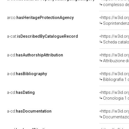
complesso de
arco:
hasHeritageProtectionAgency
<https://w3id.
Soprintendenza
a-cat:
isDescribedByCatalogueRecord
<https://w3id.
Scheda catalo
a-cd:
hasAuthorshipAttribution
<https://w3id.o
Attribuzione d
a-cd:
hasBibliography
<https://w3id.o
Bibliografia 1
a-cd:
hasDating
<https://w3id.o
Cronologia 1 
a-cd:
hasDocumentation
<https://w3id.
Documentazion